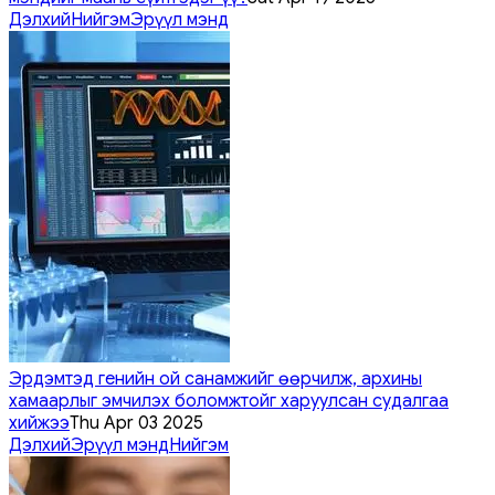
Дэлхий
Нийгэм
Эрүүл мэнд
Эрдэмтэд генийн ой санамжийг өөрчилж, архины
хамаарлыг эмчилэх боломжтойг харуулсан судалгаа
хийжээ
Thu Apr 03 2025
Дэлхий
Эрүүл мэнд
Нийгэм