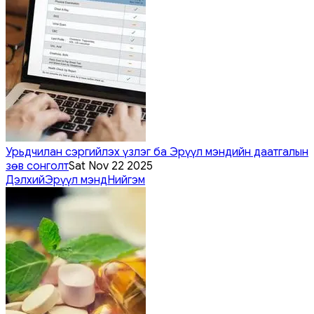
Урьдчилан сэргийлэх үзлэг ба Эрүүл мэндийн даатгалын
зөв сонголт
Sat Nov 22 2025
Дэлхий
Эрүүл мэнд
Нийгэм