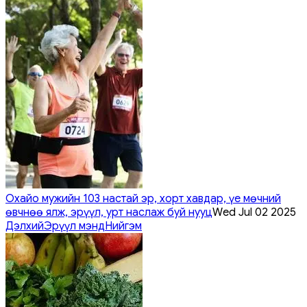
Охайо мужийн 103 настай эр, хорт хавдар, үе мөчний
өвчнөө ялж, эрүүл, урт наслаж буй нууц
Wed Jul 02 2025
Дэлхий
Эрүүл мэнд
Нийгэм