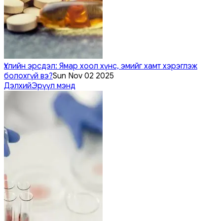
Үхлийн эрсдэл: Ямар хоол хүнс, эмийг хамт хэрэглэж
болохгүй вэ?
Sun Nov 02 2025
Дэлхий
Эрүүл мэнд