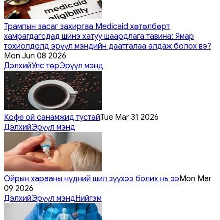
Трампын засаг захиргаа Medicaid хөтөлбөрт
хамрагдагсдад шинэ хатуу шаардлага тавина: Ямар
тохиолдолд эрүүл мэндийн даатгалаа алдаж болох вэ?
Mon Jun 08 2026
Дэлхий
Улс төр
Эрүүл мэнд
Кофе ой санамжид тустай
Tue Mar 31 2026
Дэлхий
Эрүүл мэнд
Ойрын харааны нүдний шил зүүхээ болих нь ээ
Mon Mar
09 2026
Дэлхий
Эрүүл мэнд
Нийгэм