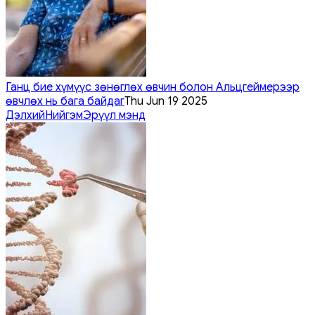
Ганц бие хүмүүс зөнөглөх өвчин болон Альцгеймерээр
өвчлөх нь бага байдаг
Thu Jun 19 2025
Дэлхий
Нийгэм
Эрүүл мэнд