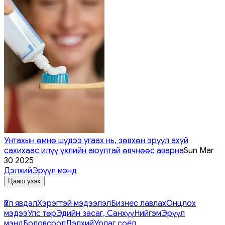
Унтахын өмнө шүдээ угаах нь, зөвхөн эрүүл ахуй
сахихаас илүү үхлийн аюултай өвчнөөс аварна
Sun Mar
30 2025
Дэлхий
Эрүүл мэнд
Цааш үзэх
Үйл явдал
Хэрэгтэй мэдээлэл
Бизнес лавлах
Онцлох
мэдээ
Улс төр
Эдийн засаг, Санхүү
Нийгэм
Эрүүл
мэнд
Боловсрол
Дэлхий
Урлаг соёл,