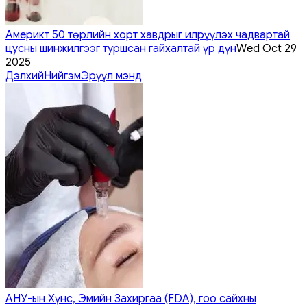
Америкт 50 төрлийн хорт хавдрыг илрүүлэх чадвартай
цусны шинжилгээг туршсан гайхалтай үр дүн
Wed Oct 29
2025
Дэлхий
Нийгэм
Эрүүл мэнд
АНУ-ын Хүнс, Эмийн Захиргаа (FDA), гоо сайхны