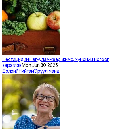
Пестицидийн агууламжаар жимс, хүнсний ногоог
зэрэглэв
Mon Jun 30 2025
Дэлхий
Нийгэм
Эрүүл мэнд