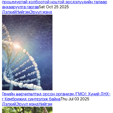
процедуртай холбоотой ноцтой эрсдэлүүдийн талаар
анхааруулга гаргав
Sat Oct 25 2025
Дэлхий
Нийгэм
Эрүүл мэнд
Генийн өөрчилөлтөд орсон организм /ГМО/: Хүний ДНХ-
г Кембрижид синтезлэж байна
Thu Jul 03 2025
Дэлхий
Эрүүл мэнд
Нийгэм