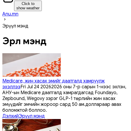
Click to
show weather
Anu.mn
Эрүүл мэнд
Эрүүл мэнд
Medicare, жин хасах эмийг даатгалд хамруулж
эхэллээ
Fri Jul 24 2026
2026 оны 7-р сарын 1-нээс эхлэн,
АНУ-ын Medicare даатгалд хамрагдагсад Foundayo,
Zepbound, Wegovy зэрэг GLP-1 төрлийн жин хасах
эмүүдийг эмчийн жороор сард 50 ам.доллараар авах
боломжтой боллоо.
Дэлхий
Эрүүл мэнд