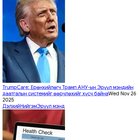
TrumpCare: Ерөнхийлөгч Трамп АНУ-ын Эрүүл мэндийн
даатгалын системийг өөрчлөхийг хүсч байна
Wed Nov 26
2025
Дэлхий
Нийгэм
Эрүүл мэнд