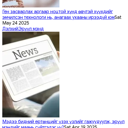
Ген засварлах аргаар ноцтой хүнд өвчтэй хүүхдийг
эмчилсэн технологи нь, анагаах ухааны ирээдүй юм
Sat
May 24 2025
Дэлхий
Эрүүл мэнд
Мэдээ бидний ертөнцийг үзэх үзлийг гажуудуулж, эрүүл
мэндийг маань сүйтгэдэг үү?
Sat Apr 19 2025