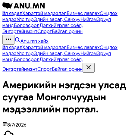
Үйл явдал
Хэрэгтэй мэдээлэл
Бизнес лавлах
Онцлох
мэдээ
Улс төр
Эдийн засаг, Санхүү
Нийгэм
Эрүүл
мэнд
Боловсрол
Дэлхий
Урлаг соёл,
Энтэртайнмэнт
Спорт
Байгал орчин
Anu.mn хайх
Үйл явдал
Хэрэгтэй мэдээлэл
Бизнес лавлах
Онцлох
мэдээ
Улс төр
Эдийн засаг, Санхүү
Нийгэм
Эрүүл
мэнд
Боловсрол
Дэлхий
Урлаг соёл,
Энтэртайнмэнт
Спорт
Байгал орчин
Америкийн нэгдсэн улсад
суугаа Монголчуудын
мэдээллийн портал.
8/7/2026