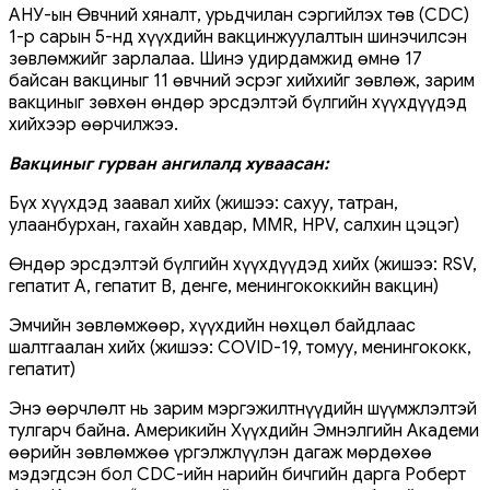
АНУ-ын Өвчний хяналт, урьдчилан сэргийлэх төв (CDC)
1-р сарын 5-нд хүүхдийн вакцинжуулалтын шинэчилсэн
зөвлөмжийг зарлалаа. Шинэ удирдамжид өмнө 17
байсан вакциныг 11 өвчний эсрэг хийхийг зөвлөж, зарим
вакциныг зөвхөн өндөр эрсдэлтэй бүлгийн хүүхдүүдэд
хийхээр өөрчилжээ.
Вакциныг гурван ангилалд хуваасан:
Бүх хүүхдэд заавал хийх (жишээ: сахуу, татран,
улаанбурхан, гахайн хавдар, MMR, HPV, салхин цэцэг)
Өндөр эрсдэлтэй бүлгийн хүүхдүүдэд хийх (жишээ: RSV,
гепатит А, гепатит В, денге, менингококкийн вакцин)
Эмчийн зөвлөмжөөр, хүүхдийн нөхцөл байдлаас
шалтгаалан хийх (жишээ: COVID-19, томуу, менингококк,
гепатит)
Энэ өөрчлөлт нь зарим мэргэжилтнүүдийн шүүмжлэлтэй
тулгарч байна. Америкийн Хүүхдийн Эмнэлгийн Академи
өөрийн зөвлөмжөө үргэлжлүүлэн дагаж мөрдөхөө
мэдэгдсэн бол CDC-ийн нарийн бичгийн дарга Роберт