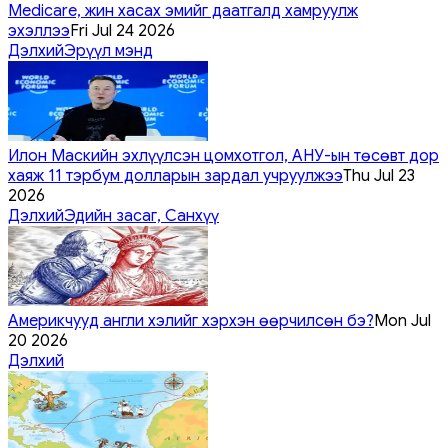
Medicare, жин хасах эмийг даатгалд хамруулж
эхэллээ
Fri Jul 24 2026
Дэлхий
Эрүүл мэнд
Илон Маскийн эхлүүлсэн цомхотгол, АНУ-ын төсөвт дор
хаяж 11 тэрбум долларын зардал учруулжээ
Thu Jul 23
2026
Дэлхий
Эдийн засаг, Санхүү
Америкчууд англи хэлийг хэрхэн өөрчилсөн бэ?
Mon Jul
20 2026
Дэлхий