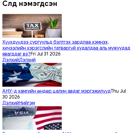
Сүүлд нэмэгдсэн
Хүүхдүүдээ сургуульд бэлтгэх зардлаа хэмнэх,
хичээлийн хэрэгслийн татваргүй худалдаа аль мужуудад
явагддаг вэ?
Fri Jul 31 2026
Дэлхий
Дэлхий
АНУ-д хамгийн өндөр цалин авдаг мэргэжилүүд
Thu Jul
30 2026
Дэлхий
Нийгэм