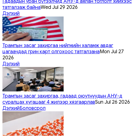
Гадаадын уран бүтээлчид АНУ-д аялан тоглолт хийхээс
татгалзаж байна
Wed Jul 29 2026
Дэлхий
Трампын засаг захиргаа нийгмийн халамж авдаг
цагаачдад грин карт олгохоос татгалзана
Mon Jul 27
2026
Дэлхий
Трампын засаг захиргаа, гадаад оюутнуудын АНУ-д
суралцах хугацааг 4 жилээр хязгаарлав
Sun Jul 26 2026
Дэлхий
Боловсрол