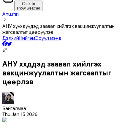
Click to
show weather
Anu.mn
АНУ хүүхдүүдэд заавал хийлгэх вакцинжуулалтын
жагсаалтыг цөөрүүлэв
Дэлхий
Нийгэм
Эрүүл мэнд
АНУ хүүхдүүдэд заавал хийлгэх
вакцинжуулалтын жагсаалтыг
цөөрүүлэв
Байгалмаа
Thu Jan 15 2026