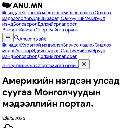
Үйл явдал
Хэрэгтэй мэдээлэл
Бизнес лавлах
Онцлох
мэдээ
Улс төр
Эдийн засаг, Санхүү
Нийгэм
Эрүүл
мэнд
Боловсрол
Дэлхий
Урлаг соёл,
Энтэртайнмэнт
Спорт
Байгал орчин
Anu.mn хайх
Үйл явдал
Хэрэгтэй мэдээлэл
Бизнес лавлах
Онцлох
мэдээ
Улс төр
Эдийн засаг, Санхүү
Нийгэм
Эрүүл
мэнд
Боловсрол
Дэлхий
Урлаг соёл,
Энтэртайнмэнт
Спорт
Байгал орчин
Америкийн нэгдсэн улсад
суугаа Монголчуудын
мэдээллийн портал.
8/6/2026