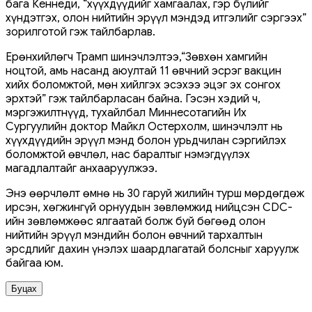
бага Кеннеди, “хүүхдүүдийг хамгаалах, гэр бүлийг
хүндэтгэх, олон нийтийн эрүүл мэндэд итгэлийг сэргээх”
зорилготой гэж тайлбарлав.
Ерөнхийлөгч Трамп шинэчлэлтээ,“Зөвхөн хамгийн
ноцтой, амь насанд аюултай 11 өвчний эсрэг вакцин
хийх боломжтой, мөн хийлгэх эсэхээ эцэг эх сонгох
эрхтэй” гэж тайлбарласан байна. Гэсэн хэдий ч,
мэргэжилтнүүд, тухайлбал Миннесотагийн Их
Сургуулийн доктор Майкл Остерхолм, шинэчлэлт нь
хүүхдүүдийн эрүүл мэнд болон урьдчилан сэргийлэх
боломжтой өвчлөл, нас баралтыг нэмэгдүүлэх
магадлалтайг анхааруулжээ.
Энэ өөрчлөлт өмнө нь 30 гаруй жилийн турш мөрдөгдөж
ирсэн, хөгжингүй орнуудын зөвлөмжид нийцсэн CDC-
ийн зөвлөмжөөс ялгаатай болж буй бөгөөд олон
нийтийн эрүүл мэндийн болон өвчний тархалтын
эрсдлийг дахин үнэлэх шаардлагатай болсныг харуулж
байгаа юм.
Буцах