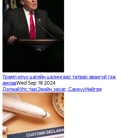
Трамп илүү цагийн цалингаас татвар авахгүй гэж
амлав
Wed Sep 18 2024
Дэлхий
Улс төр
Эдийн засаг, Санхүү
Нийгэм