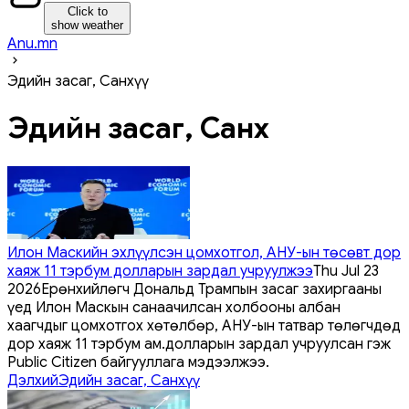
Click to
show weather
Anu.mn
Эдийн засаг, Санхүү
Эдийн засаг, Санхүү
Илон Маскийн эхлүүлсэн цомхотгол, АНУ-ын төсөвт дор
хаяж 11 тэрбум долларын зардал учруулжээ
Thu Jul 23
2026
Ерөнхийлөгч Дональд Трампын засаг захиргааны
үед Илон Маскын санаачилсан холбооны албан
хаагчдыг цомхотгох хөтөлбөр, АНУ-ын татвар төлөгчдөд
дор хаяж 11 тэрбум ам.долларын зардал учруулсан гэж
Public Citizen байгууллага мэдээлжээ.
Дэлхий
Эдийн засаг, Санхүү