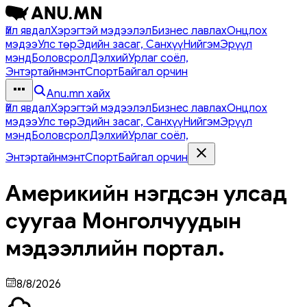
Үйл явдал
Хэрэгтэй мэдээлэл
Бизнес лавлах
Онцлох
мэдээ
Улс төр
Эдийн засаг, Санхүү
Нийгэм
Эрүүл
мэнд
Боловсрол
Дэлхий
Урлаг соёл,
Энтэртайнмэнт
Спорт
Байгал орчин
Anu.mn хайх
Үйл явдал
Хэрэгтэй мэдээлэл
Бизнес лавлах
Онцлох
мэдээ
Улс төр
Эдийн засаг, Санхүү
Нийгэм
Эрүүл
мэнд
Боловсрол
Дэлхий
Урлаг соёл,
Энтэртайнмэнт
Спорт
Байгал орчин
Америкийн нэгдсэн улсад
суугаа Монголчуудын
мэдээллийн портал.
8/8/2026