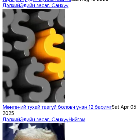
Дэлхий
Эдийн засаг, Санхүү
Мөнгөний тухай таагүй боловч үнэн 12 баримт
Sat Apr 05
2025
Дэлхий
Эдийн засаг, Санхүү
Нийгэм