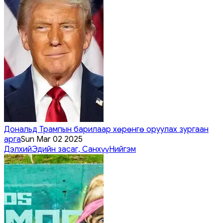
Дональд Трампын барилаар хөрөнгө оруулах зургаан
арга
Sun Mar 02 2025
Дэлхий
Эдийн засаг, Санхүү
Нийгэм