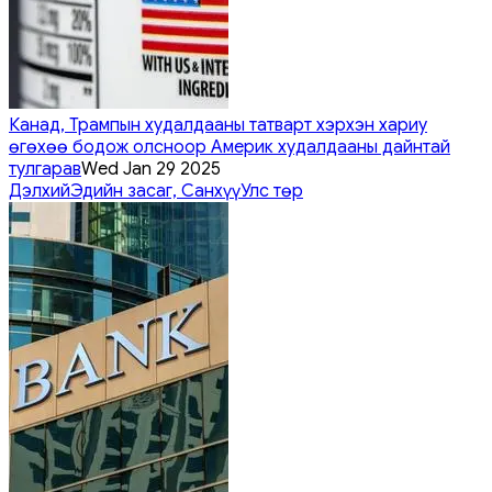
Канад, Трампын худалдааны татварт хэрхэн хариу
өгөхөө бодож олсноор Америк худалдааны дайнтай
тулгарав
Wed Jan 29 2025
Дэлхий
Эдийн засаг, Санхүү
Улс төр