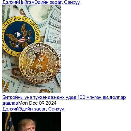
Дэлхий
Нийгэм
Эдийн засаг, Санхүү
Биткойны үнэ түүхэндээ анх удаа 100 мянган ам.доллар
давлаа
Mon Dec 09 2024
Дэлхий
Эдийн засаг, Санхүү