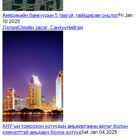
Америкийн банкуудын 5 таагүй, гайхширам онцлог
Fri Jan
10 2025
Дэлхий
Эдийн засаг, Санхүү
Нийгэм
АНУ-ын томоохон хотуудын амьжиргааны өртөг болон
хэмнэлттэй амьдарч болох хотууд
Sat Jan 04 2025