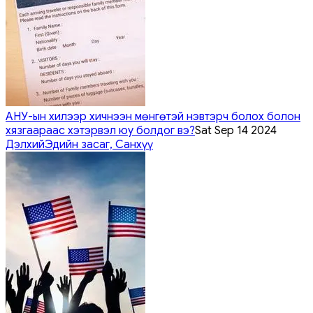
АНУ-ын хилээр хичнээн мөнгөтэй нэвтэрч болох болон
хязгаараас хэтэрвэл юу болдог вэ?
Sat Sep 14 2024
Дэлхий
Эдийн засаг, Санхүү