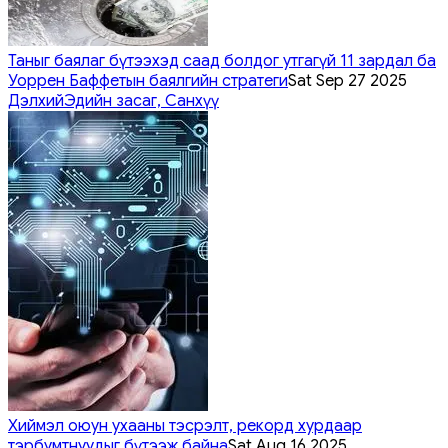
Таныг баялаг бүтээхэд саад болдог утгагүй 11 зардал ба
Уоррен Баффетын баялгийн стратеги
Sat Sep 27 2025
Дэлхий
Эдийн засаг, Санхүү
Хиймэл оюун ухааны тэсрэлт, рекорд хурдаар
тэрбумтнуудыг бүтээж байна
Sat Aug 16 2025