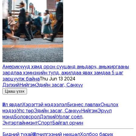
Америкчууд хямд орон сууцанд амьдарч, амьжиргааны
зардлаа хэмнэхийн тулд, ажилдаа явах замдаа 5 цаг
зарцуулж байна
Thu Jun 13 2024
Дэлхий
Нийгэм
Эдийн засаг, Санхүү
Цааш үзэх
Үйл явдал
Хэрэгтэй мэдээлэл
Бизнес лавлах
Онцлох
мэдээ
Улс төр
Эдийн засаг, Санхүү
Нийгэм
Эрүүл
мэнд
Боловсрол
Дэлхий
Урлаг соёл,
Энтэртайнмэнт
Спорт
Байгал орчин
Бидний тухай
Үйлчилгээний нөхцөл
Холбоо барих