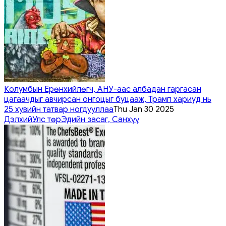
Колумбын Ерөнхийлөгч, АНУ-аас албадан гаргасан
цагаачдыг авчирсан онгоцыг буцааж, Трамп хариуд нь
25 хувийн татвар ногдууллаа
Thu Jan 30 2025
Дэлхий
Улс төр
Эдийн засаг, Санхүү