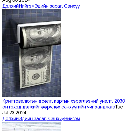
Aug 06 2024
Дэлхий
Нийгэм
Эдийн засаг, Санхүү
Криптовалютын өсөлт, картын хэрэглээний уналт. 2030
он гэхэд дэлхийг өөрчлөх санхүүгийн чиг хандлага
Tue
Jul 23 2024
Дэлхий
Эдийн засаг, Санхүү
Нийгэм