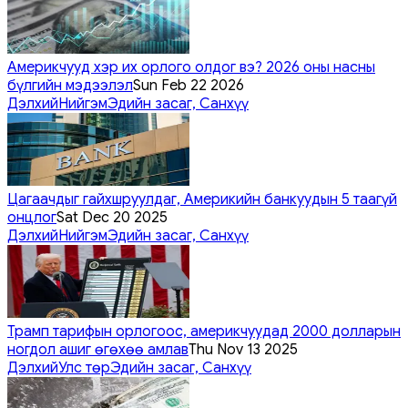
Америкчууд хэр их орлого олдог вэ? 2026 оны насны
бүлгийн мэдээлэл
Sun Feb 22 2026
Дэлхий
Нийгэм
Эдийн засаг, Санхүү
Цагаачдыг гайхшруулдаг, Америкийн банкуудын 5 таагүй
онцлог
Sat Dec 20 2025
Дэлхий
Нийгэм
Эдийн засаг, Санхүү
Трамп тарифын орлогоос, америкчуудад 2000 долларын
ногдол ашиг өгөхөө амлав
Thu Nov 13 2025
Дэлхий
Улс төр
Эдийн засаг, Санхүү