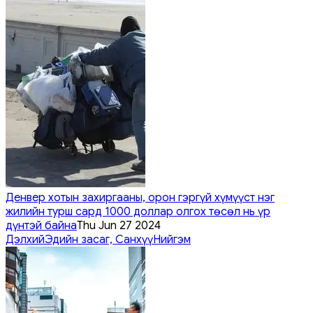
Денвер хотын захиргааны, орон гэргүй хүмүүст нэг
жилийн турш сард 1000 доллар олгох төсөл нь үр
дүнтэй байна
Thu Jun 27 2024
Дэлхий
Эдийн засаг, Санхүү
Нийгэм