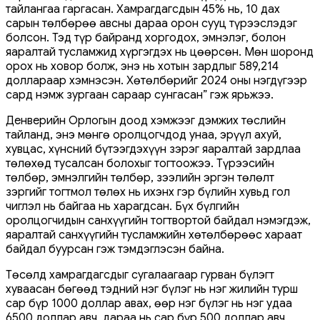
тайлангаа гаргасан. Хамрагдагсдын 45% нь, 10 дах
сарын төлбөрөө авсны дараа орон сууц түрээслэдэг
болсон. Тэд түр байранд хоргодох, эмнэлэг, болон
яаралтай тусламжид хүргэгдэх нь цөөрсөн. Мөн шоронд
орох нь ховор болж, энэ нь хотын зардлыг 589,214
доллараар хэмнэсэн. Хөтөлбөрийг 2024 оны нэгдүгээр
сард нэмж зургаан сараар сунгасан” гэж ярьжээ.
Денверийн Орлогын доод хэмжээг дэмжих төслийн
тайланд, энэ мөнгө оролцогчдод унаа, эрүүл ахуй,
хувцас, хүнсний бүтээгдэхүүн зэрэг яаралтай зардлаа
төлөхөд тусалсан болохыг тогтоожээ. Түрээсийн
төлбөр, эмнэлгийн төлбөр, зээлийн эргэн төлөлт
зэргийг тогтмол төлөх нь ихэнх гэр бүлийн хувьд гол
чиглэл нь байгаа нь харагдсан. Бүх бүлгийн
оролцогчидын санхүүгийн тогтвортой байдал нэмэгдэж,
яаралтай санхүүгийн тусламжийн хөтөлбөрөөс хараат
байдал буурсан гэж тэмдэглэсэн байна.
Төсөлд хамрагдагсдыг сугалаагаар гурван бүлэгт
хуваасан бөгөөд тэдний нэг бүлэг нь нэг жилийн турш
сар бүр 1000 доллар авах, өөр нэг бүлэг нь нэг удаа
6500 доллар авч, дараа нь сар бүр 500 доллар авч