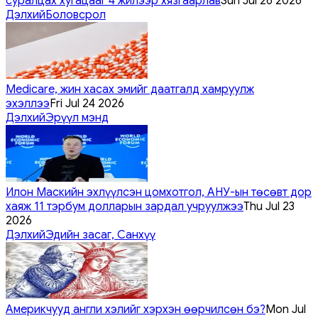
суралцах хугацааг 4 жилээр хязгаарлав
Sun Jul 26 2026
Дэлхий
Боловсрол
Medicare, жин хасах эмийг даатгалд хамруулж
эхэллээ
Fri Jul 24 2026
Дэлхий
Эрүүл мэнд
Илон Маскийн эхлүүлсэн цомхотгол, АНУ-ын төсөвт дор
хаяж 11 тэрбум долларын зардал учруулжээ
Thu Jul 23
2026
Дэлхий
Эдийн засаг, Санхүү
Америкчууд англи хэлийг хэрхэн өөрчилсөн бэ?
Mon Jul