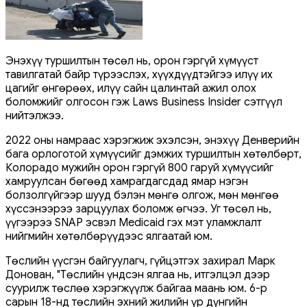
Энэхүү туршилтын төсөл нь, орон гэргүй хүмүүст
тавилгатай байр түрээслэх, хүүхдүүдтэйгээ илүү их
цагийг өнгөрөөх, илүү сайн цалинтай ажил олох
боломжийг олгосон гэж Laws Business Insider сэтгүүл
нийтэлжээ.
2022 оны намраас хэрэгжиж эхэлсэн, энэхүү Денверийн
бага орлоготой хүмүүсийг дэмжих туршилтын хөтөлбөрт,
Колорадо мужийн орон гэргүй 800 гаруй хүмүүсийг
хамруулсан бөгөөд хамрагдагсдад ямар нэгэн
болзолгүйгээр шууд бэлэн мөнгө олгож, мөн мөнгөө
хүссэнээрээ зарцуулах боломж өгчээ. Уг төсөл нь,
үүгээрээ SNAP эсвэл Medicaid гэх мэт уламжлалт
нийгмийн хөтөлбөрүүдээс ялгаатай юм.
Төслийн үүсгэн байгуулагч, гүйцэтгэх захирал Марк
Донован, "Төслийн үндсэн ялгаа нь, итгэлцэл дээр
суурилж төслөө хэрэгжүүлж байгаа маань юм. 6-р
сарын 18-нд төслийн эхний жилийн үр дүнгийн