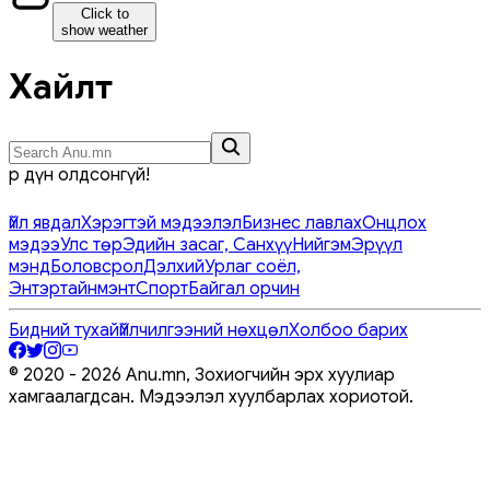
Click to
show weather
Хайлт
Үр дүн олдсонгүй!
Үйл явдал
Хэрэгтэй мэдээлэл
Бизнес лавлах
Онцлох
мэдээ
Улс төр
Эдийн засаг, Санхүү
Нийгэм
Эрүүл
мэнд
Боловсрол
Дэлхий
Урлаг соёл,
Энтэртайнмэнт
Спорт
Байгал орчин
Бидний тухай
Үйлчилгээний нөхцөл
Холбоо барих
© 2020 -
2026
Anu.mn, Зохиогчийн эрх хуулиар
хамгаалагдсан. Мэдээлэл хуулбарлах хориотой.