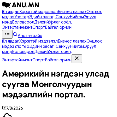
Үйл явдал
Хэрэгтэй мэдээлэл
Бизнес лавлах
Онцлох
мэдээ
Улс төр
Эдийн засаг, Санхүү
Нийгэм
Эрүүл
мэнд
Боловсрол
Дэлхий
Урлаг соёл,
Энтэртайнмэнт
Спорт
Байгал орчин
Anu.mn хайх
Үйл явдал
Хэрэгтэй мэдээлэл
Бизнес лавлах
Онцлох
мэдээ
Улс төр
Эдийн засаг, Санхүү
Нийгэм
Эрүүл
мэнд
Боловсрол
Дэлхий
Урлаг соёл,
Энтэртайнмэнт
Спорт
Байгал орчин
Америкийн нэгдсэн улсад
суугаа Монголчуудын
мэдээллийн портал.
7/8/2026