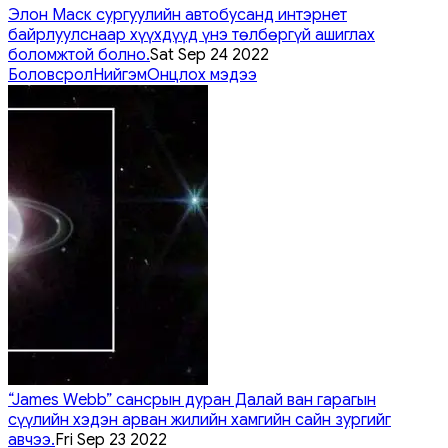
Элон Маск сургуулийн автобусанд интэрнет
байрлуулснаар хүүхдүүд үнэ төлбөргүй ашиглах
боломжтой болно.
Sat Sep 24 2022
Боловсрол
Нийгэм
Онцлох мэдээ
“James Webb” сансрын дуран Далай ван гарагын
сүүлийн хэдэн арван жилийн хамгийн сайн зургийг
авчээ.
Fri Sep 23 2022