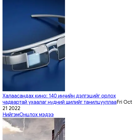
Халаасандах кино: 140 инчийн дэлгэцийг орлох
чадвартай ухаалаг нүдний шилийг танилцууллаа
Fri Oct
21 2022
Нийгэм
Онцлох мэдээ