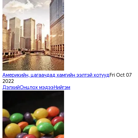
Америкийн, цагаачдад хамгийн ээлтэй хотууд
Fri Oct 07
2022
Дэлхий
Онцлох мэдээ
Нийгэм