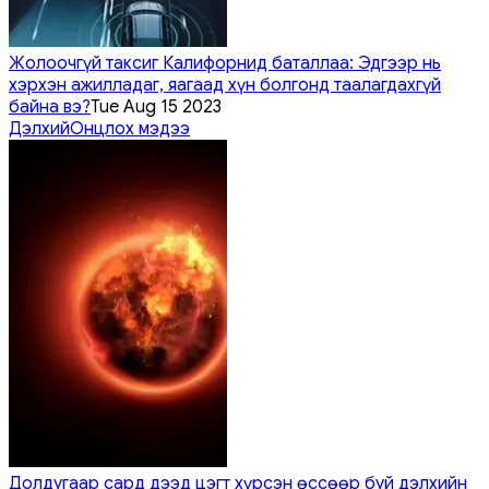
Жолоочгүй таксиг Калифорнид баталлаа: Эдгээр нь
хэрхэн ажилладаг, яагаад хүн болгонд таалагдахгүй
байна вэ?
Tue Aug 15 2023
Дэлхий
Онцлох мэдээ
Долдугаар сард дээд цэгт хүрсэн өссөөр буй дэлхийн