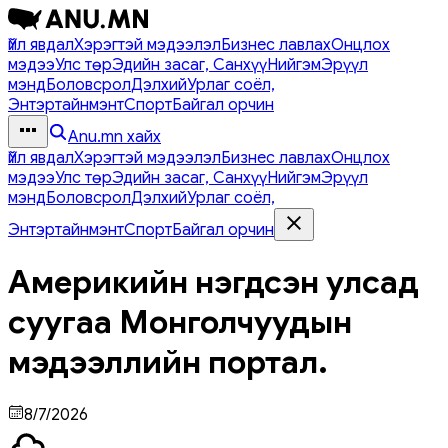
Үйл явдал
Хэрэгтэй мэдээлэл
Бизнес лавлах
Онцлох
мэдээ
Улс төр
Эдийн засаг, Санхүү
Нийгэм
Эрүүл
мэнд
Боловсрол
Дэлхий
Урлаг соёл,
Энтэртайнмэнт
Спорт
Байгал орчин
Anu.mn хайх
Үйл явдал
Хэрэгтэй мэдээлэл
Бизнес лавлах
Онцлох
мэдээ
Улс төр
Эдийн засаг, Санхүү
Нийгэм
Эрүүл
мэнд
Боловсрол
Дэлхий
Урлаг соёл,
Энтэртайнмэнт
Спорт
Байгал орчин
Америкийн нэгдсэн улсад
суугаа Монголчуудын
мэдээллийн портал.
8/7/2026