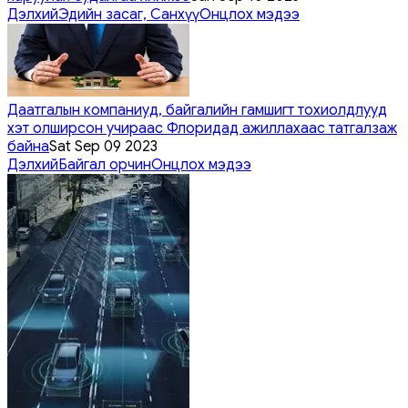
Дэлхий
Эдийн засаг, Санхүү
Онцлох мэдээ
Даатгалын компаниуд, байгалийн гамшигт тохиолдлууд
хэт олширсон учираас Флоридад ажиллахаас татгалзаж
байна
Sat Sep 09 2023
Дэлхий
Байгал орчин
Онцлох мэдээ