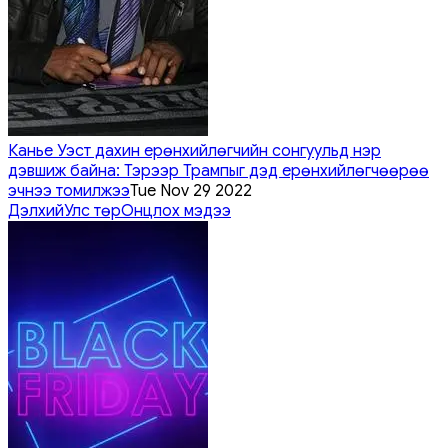
Канье Уэст дахин ерөнхийлөгчийн сонгуульд нэр
дэвшиж байна: Тэрээр Трампыг дэд ерөнхийлөгчөөрөө
эчнээ томилжээ
Tue Nov 29 2022
Дэлхий
Улс төр
Онцлох мэдээ