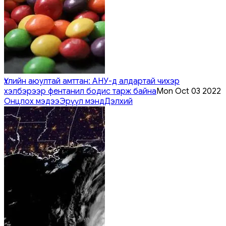
Үхлийн аюултай амттан: АНУ-д алдартай чихэр
хэлбэрээр фентанил бодис тарж байна
Mon Oct 03 2022
Онцлох мэдээ
Эрүүл мэнд
Дэлхий