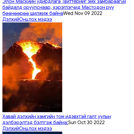
Элон Маскийн удирдлага Твиттерийг эмх замбараагүй
байдалд оруулснаар, хэрэглэгчид Мастодон руу
бөөнөөрөө шилжиж байна
Wed Nov 09 2022
Дэлхий
Онцлох мэдээ
Хавай дэлхийн хамгийн том идэвхтэй галт уулын
дэлбэрэлтэд бэлтгэж байна:
Sun Oct 30 2022
Дэлхий
Онцлох мэдээ