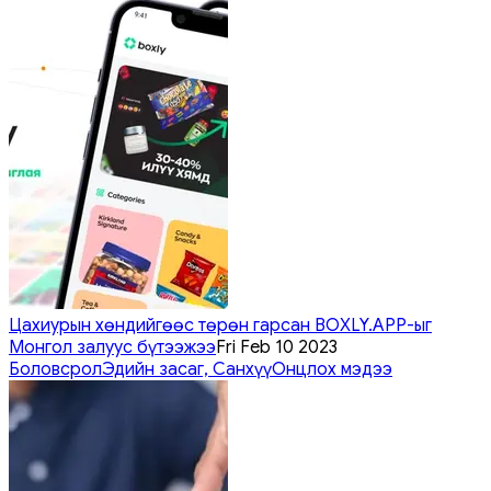
Цахиурын хөндийгөөс төрөн гарсан BOXLY.APP-ыг
Монгол залуус бүтээжээ
Fri Feb 10 2023
Боловсрол
Эдийн засаг, Санхүү
Онцлох мэдээ