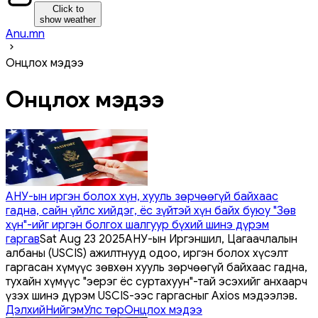
Click to
show weather
Anu.mn
Онцлох мэдээ
Онцлох мэдээ
АНУ-ын иргэн болох хүн, хууль зөрчөөгүй байхаас
гадна, сайн үйлс хийдэг, ёс зүйтэй хүн байх буюу "Зөв
хүн"-ийг иргэн болгох шалгуур бүхий шинэ дүрэм
гаргав
Sat Aug 23 2025
АНУ-ын Иргэншил, Цагаачлалын
албаны (USCIS) ажилтнууд одоо, иргэн болох хүсэлт
гаргасан хүмүүс зөвхөн хууль зөрчөөгүй байхаас гадна,
тухайн хүмүүс "эерэг ёс суртахуун"-тай эсэхийг анхаарч
үзэх шинэ дүрэм USCIS-ээс гаргасныг Axios мэдээлэв.
Дэлхий
Нийгэм
Улс төр
Онцлох мэдээ