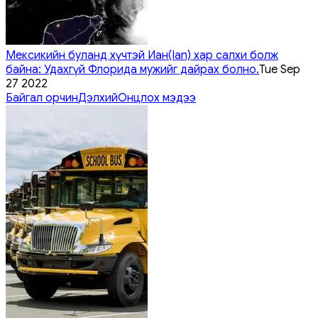
Мексикийн буланд хүчтэй Иан(Ian) хар салхи болж
байна: Удахгүй Флорида мужийг дайрах болно.
Tue Sep
27 2022
Байгал орчин
Дэлхий
Онцлох мэдээ