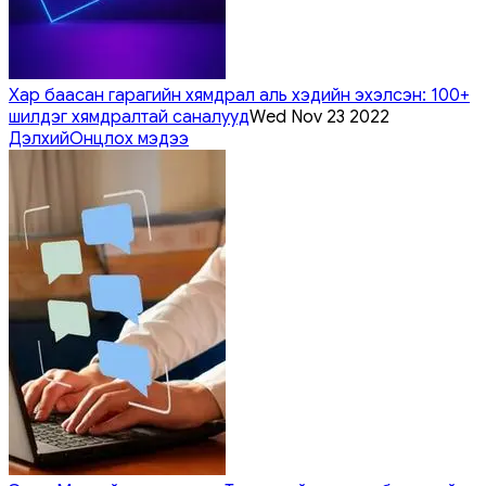
Хар баасан гарагийн хямдрал аль хэдийн эхэлсэн: 100+
шилдэг хямдралтай саналууд
Wed Nov 23 2022
Дэлхий
Онцлох мэдээ