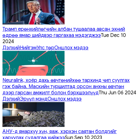
Трамп ерөнхийлөгчийн албан тушаалаа авсан эхний
өдрөө ямар шийдвэр гаргахаа мэдэгджээ
Tue Dec 10
2024
Дэлхий
Нийгэм
Улс төр
Онцлох мэдээ
Neuralink, хоёр дахь өвчтөнийхөө тархинд чип суулгах
гэж байна. Маскийн туршилтад орсон анхны өвчтөн
дээр гарсан амжилт болон бэрхшээлүүд
Thu Jun 06 2024
Дэлхий
Эрүүл мэнд
Онцлох мэдээ
АНУ-д ямархуу хүн, яаж, хэрхэн саятан болдгийг
харуулах судалгаа хийжээ
Sun Sep 10 2023