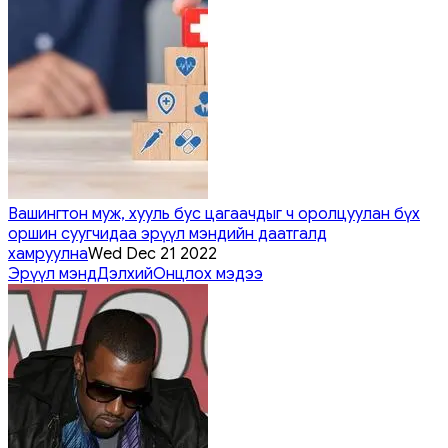
Вашингтон муж, хууль бус цагаачдыг ч оролцуулан бүх
оршин суугчидаа эрүүл мэндийн даатгалд
хамруулна
Wed Dec 21 2022
Эрүүл мэнд
Дэлхий
Онцлох мэдээ