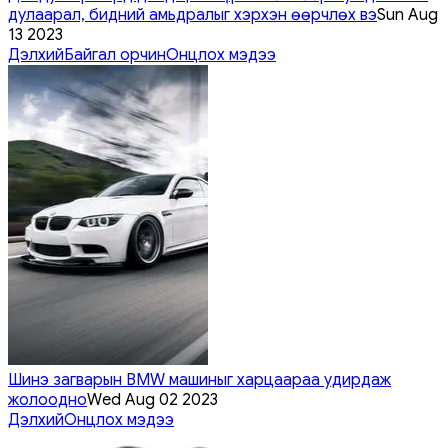
дулаарал, бидний амьдралыг хэрхэн өөрчлөх вэ
Sun Aug
13 2023
Дэлхий
Байгал орчин
Онцлох мэдээ
Шинэ загварын BMW машиныг харцаараа удирдаж
жолоодно
Wed Aug 02 2023
Дэлхий
Онцлох мэдээ