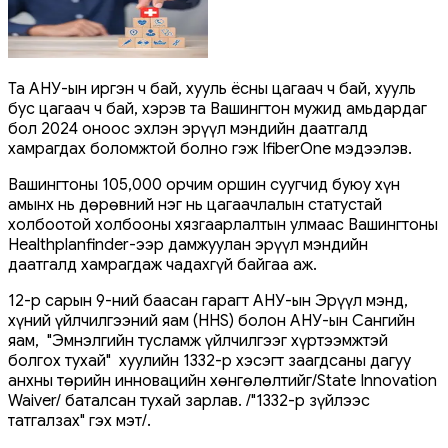
Та АНУ-ын иргэн ч бай, хууль ёсны цагаач ч бай, хууль
бус цагаач ч бай, хэрэв та Вашингтон мужид амьдардаг
бол 2024 оноос эхлэн эрүүл мэндийн даатгалд
хамрагдах боломжтой болно гэж IfiberOne мэдээлэв.
Вашингтоны 105,000 орчим оршин суугчид буюу хүн
амынх нь дөрөвний нэг нь цагаачлалын статустай
холбоотой холбооны хязгаарлалтын улмаас Вашингтоны
Healthplanfinder-ээр дамжуулан эрүүл мэндийн
даатгалд хамрагдаж чадахгүй байгаа аж.
12-р сарын 9-ний баасан гарагт АНУ-ын Эрүүл мэнд,
хүний ​​үйлчилгээний яам (HHS) болон АНУ-ын Сангийн
яам, "Эмнэлгийн тусламж үйлчилгээг хүртээмжтэй
болгох тухай" хуулийн 1332-р хэсэгт заагдсаны дагуу
анхны төрийн инновацийн хөнгөлөлтийг/State Innovation
Waiver/ баталсан тухай зарлав. /"1332-р зүйлээс
татгалзах" гэх мэт/.