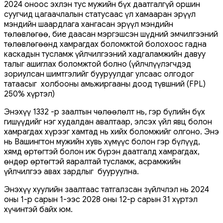
2024 оноос эхлэн тус мужийн бүх даатгалгүй оршин
суугчид цагаачлалын статусаас үл хамааран эрүүл
мэндийн шаардлага хангасан эрүүл мэндийн
төлөвлөгөө, бие даасан мэргэшсэн шүдний эмчилгээний
төлөвлөгөөнд хамрагдах боломжтой болохоос гадна
каскадын тусламж үйлчилгээний хадгаламжийн давуу
талыг ашиглах боломжтой болно (үйлчлүүлэгчдэд
зориулсан шимтгэлийг бууруулдаг улсаас олгодог
татаасыг холбооны амьжиргааны доод түвшний (FPL)
250% хүртэл)
Энэхүү 1332 -р заалтын чөлөөлөлт нь, гэр бүлийн бүх
гишүүдийг нэг худалдан авалтаар, элсэх үйл явц болон
хамрагдах хүрээг хамтад нь хийх боломжийг олгоно. Энэ
нь Вашингтон мужийн хувь хүмүүс болон гэр бүлүүд,
хямд өртөгтэй болон иж бүрэн даатгалд хамрагдах,
өндөр өртөгтэй яаралтай тусламж, асрамжийн
үйлчилгээ авах зардлыг бууруулна.
Энэхүү хуулийн заалтаас татгалзсан зүйлчлэл нь 2024
оны 1-р сарын 1-ээс 2028 оны 12-р сарын 31 хүртэл
хүчинтэй байх юм.