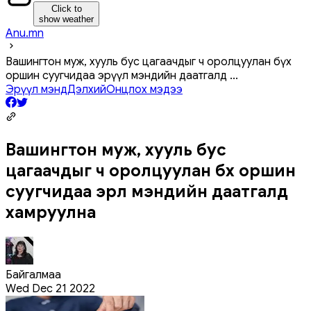
Click to
show weather
Anu.mn
Вашингтон муж, хууль бус цагаачдыг ч оролцуулан бүх
оршин суугчидаа эрүүл мэндийн даатгалд
...
Эрүүл мэнд
Дэлхий
Онцлох мэдээ
Вашингтон муж, хууль бус
цагаачдыг ч оролцуулан бүх оршин
суугчидаа эрүүл мэндийн даатгалд
хамруулна
Байгалмаа
Wed Dec 21 2022