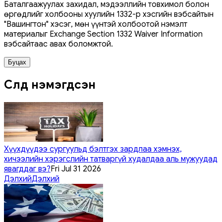
Баталгаажуулах захидал, мэдээллийн товхимол болон
өргөдлийг холбооны хуулийн 1332-р хэсгийн вэбсайтын
"Вашингтон" хэсэг, мөн үүнтэй холбоотой нэмэлт
материалыг Exchange Section 1332 Waiver Information
вэбсайтаас авах боломжтой.
Буцах
Сүүлд нэмэгдсэн
Хүүхдүүдээ сургуульд бэлтгэх зардлаа хэмнэх,
хичээлийн хэрэгслийн татваргүй худалдаа аль мужуудад
явагддаг вэ?
Fri Jul 31 2026
Дэлхий
Дэлхий