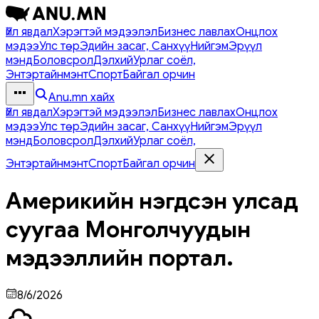
Үйл явдал
Хэрэгтэй мэдээлэл
Бизнес лавлах
Онцлох
мэдээ
Улс төр
Эдийн засаг, Санхүү
Нийгэм
Эрүүл
мэнд
Боловсрол
Дэлхий
Урлаг соёл,
Энтэртайнмэнт
Спорт
Байгал орчин
Anu.mn хайх
Үйл явдал
Хэрэгтэй мэдээлэл
Бизнес лавлах
Онцлох
мэдээ
Улс төр
Эдийн засаг, Санхүү
Нийгэм
Эрүүл
мэнд
Боловсрол
Дэлхий
Урлаг соёл,
Энтэртайнмэнт
Спорт
Байгал орчин
Америкийн нэгдсэн улсад
суугаа Монголчуудын
мэдээллийн портал.
8/6/2026