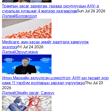
Трампын засаг захиргаа, гадаад оюутнуудын АНУ-д
суралцах хугацааг 4 жилээр хязгаарлав
Sun Jul 26 2026
Дэлхий
Боловсрол
Medicare, жин хасах эмийг даатгалд хамруулж
эхэллээ
Fri Jul 24 2026
Дэлхий
Эрүүл мэнд
Илон Маскийн эхлүүлсэн цомхотгол, АНУ-ын төсөвт дор
хаяж 11 тэрбум долларын зардал учруулжээ
Thu Jul 23
2026
Дэлхий
Эдийн засаг, Санхүү