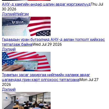
АНУ-д хамгийн өндөр цалин авдаг мэргэжилүүд
Thu Jul
30 2026
Дэлхий
Нийгэм
Гадаадын уран бүтээлчид АНУ-д аялан тоглолт хийхээс
татгалзаж байна
Wed Jul 29 2026
Дэлхий
Трампын засаг захиргаа нийгмийн халамж авдаг
цагаачдад грин карт олгохоос татгалзана
Mon Jul 27
2026
Дэлхий