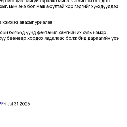
үер мэт хаа сайгүй тархаж байна. Сэжигтэй боодол
хыг, мөн энэ бол маш аюултай хор гэдгийг хүүхдүүддээ
а хэмжээ авахыг уриалав.
сөн бөгөөд үүнд фентанил хамгийн их хувь нэмэр
эхүү бөөнөөр хордох явдалаас болж бид дараагийн үеэ
?
Fri Jul 31 2026