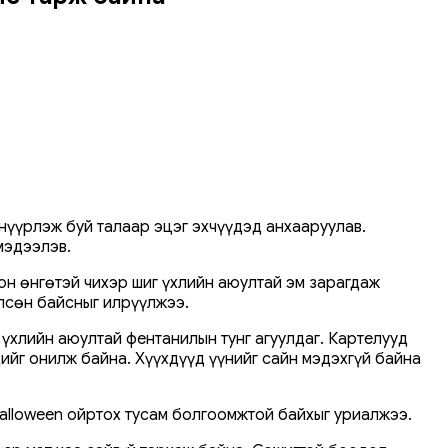
нүүрлэж буй талаар эцэг эхчүүдэд анхааруулав.
мэдээлэв.
он өнгөтэй чихэр шиг үхлийн аюултай эм зарагдаж
лсөн байсныг илрүүлжээ.
 үхлийн аюултай фентанилын тунг агуулдаг. Картелууд
ийг онилж байна. Хүүхдүүд үүнийг сайн мэдэхгүй байна
alloween ойртох тусам болгоомжтой байхыг уриалжээ.