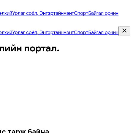
элхий
Урлаг соёл, Энтэртайнмэнт
Спорт
Байгал орчин
элхий
Урлаг соёл, Энтэртайнмэнт
Спорт
Байгал орчин
лийн портал.
ис тарж байна