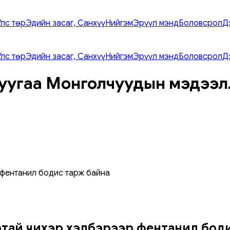
Улс төр
Эдийн засаг, Санхүү
Нийгэм
Эрүүл мэнд
Боловсрол
Д
Улс төр
Эдийн засаг, Санхүү
Нийгэм
Эрүүл мэнд
Боловсрол
Д
уугаа Монголчуудын мэдээл
 фентанил бодис тарж байна
ртай чихэр хэлбэрээр фентанил бод