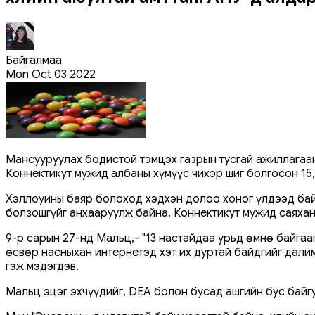
Байгалмаа
Mon Oct 03 2022
Мансууруулах бодистой тэмцэх газрын тусгай ажиллагаа
Коннектикут мужид албаны хүмүүс чихэр шиг болгосон 15
Хэллоуины баяр болоход хэдхэн долоо хоног үлдээд бай
болзошгүйг анхааруулж байна. Коннектикут мужид саяхан
9-р сарын 27-нд Мальц,- "13 настайдаа урьд өмнө байга
өсвөр насныхан интернетэд хэт их дуртай байдгийг дали
гэж мэдэгдэв.
Мальц эцэг эхчүүдийг, DEA болон бусад ашгийн бус байг