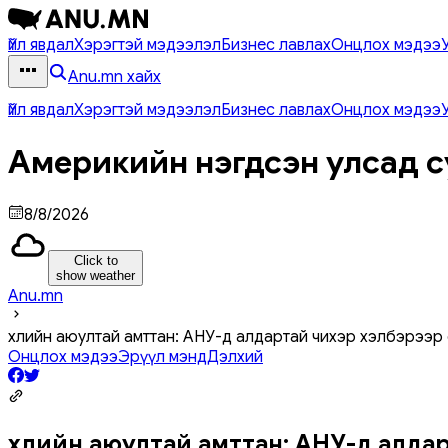
Үйл явдал
Хэрэгтэй мэдээлэл
Бизнес лавлах
Онцлох мэдээ
Anu.mn хайх
Үйл явдал
Хэрэгтэй мэдээлэл
Бизнес лавлах
Онцлох мэдээ
Америкийн нэгдсэн улсад с
8/8/2026
Click to
show weather
Anu.mn
Үхлийн аюултай амттан: АНУ-д алдартай чихэр хэлбэрээр
Онцлох мэдээ
Эрүүл мэнд
Дэлхий
Үхлийн аюултай амттан: АНУ-д алда