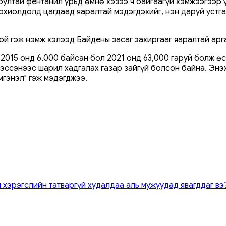
аюултай фентанил урьд өмнө хэзээ ч байгаагүй хэмжээгээр 
тохиолдолд цагдаад яаралтай мэдэгдэхийг, нэн даруй устга
ой гэж нэмж хэлээд Байдены засаг захиргааг яаралтай арг
2015 онд 6,000 байсан бол 2021 онд 63,000 гаруй болж өс
хэссэнээс шарил хадгалах газар зайгүй болсон байна. Эн
мгэнэл" гэж мэдэгджээ.
 хэрэгслийн татваргүй худалдаа аль мужуудад явагддаг вэ