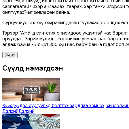
Мөн "Эцэг эхчүүд идэвхтэй байх хэрэгтэй байна. Үхлийн 
савлагаатай чихэр анзаарах, таарах, хар тамхи илэрсэн 
ойлгуулах”-ыг зөвлөсөн байна.
Сургуулиуд энэхүү хямралыг даван туулахад оролцох ёст
Тэрээр “АНУ-д синтетик опиоидоос үүдэлтэй нас баралт 
оруулдаг. Зарим мужид фентанилын улмаас нас баралт и
алдаж байна - өдөрт 300 хүн нас барж байна гэдэг бол э
Буцах
Сүүлд нэмэгдсэн
Хүүхдүүдээ сургуульд бэлтгэх зардлаа хэмнэх, хичээлийн
Дэлхий
Дэлхий