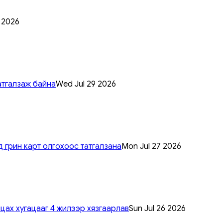
0 2026
атгалзаж байна
Wed Jul 29 2026
 грин карт олгохоос татгалзана
Mon Jul 27 2026
цах хугацааг 4 жилээр хязгаарлав
Sun Jul 26 2026