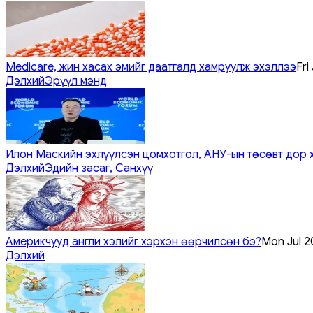
Medicare, жин хасах эмийг даатгалд хамруулж эхэллээ
Fri
Дэлхий
Эрүүл мэнд
Илон Маскийн эхлүүлсэн цомхотгол, АНУ-ын төсөвт дор 
Дэлхий
Эдийн засаг, Санхүү
Америкчууд англи хэлийг хэрхэн өөрчилсөн бэ?
Mon Jul 2
Дэлхий