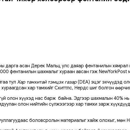
ны дарга асан Дерек Мальц улс даяар фентанилын хямрал 
,000 фентанилын шахмалыг хураан авсан гэж NewYorkPost 
гаа тул
Хар тамхитай тэмцэх газар
(DEA) эцэг эхчүүдэд ол
 хураагдсан хар тамхийг Скиттлс, Нердс шиг болгон өөрчи
агүй олон хүүхэд нас барж байна. Эдгээр шахмалын 40% нь
мдуулан олон нийтийн сүлжээгээр хар тамхи зарж хүүхдүүд
ууллагуудаас боловсролын материалыг хайж олохыг, мөн H