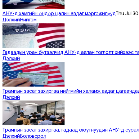
АНУ-д хамгийн өндөр цалин авдаг мэргэжилүүд
Thu Jul 3
Дэлхий
Нийгэм
Гадаадын уран бүтээлчид АНУ-д аялан тоглолт хийхээс т
Дэлхий
Трампын засаг захиргаа нийгмийн халамж авдаг цагаачдад
Дэлхий
Трампын засаг захиргаа, гадаад оюутнуудын АНУ-д сурал
Дэлхий
Боловсрол