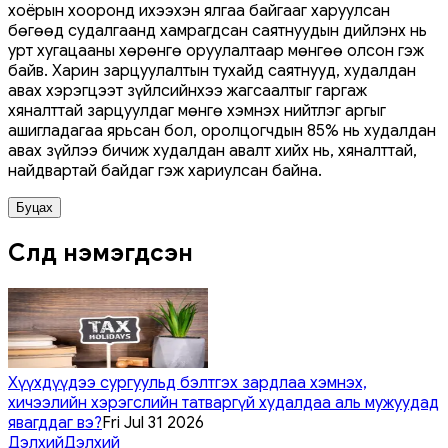
хоёрын хооронд ихээхэн ялгаа байгааг харуулсан
бөгөөд судалгаанд хамрагдсан саятнуудын дийлэнх нь
урт хугацааны хөрөнгө оруулалтаар мөнгөө олсон гэж
байв. Харин зарцуулалтын тухайд саятнууд, худалдан
авах хэрэгцээт зүйлсийнхээ жагсаалтыг гаргаж
хяналттай зарцуулдаг мөнгө хэмнэх нийтлэг аргыг
ашигладагаа ярьсан бол, оролцогчдын 85% нь худалдан
авах зүйлээ бичиж худалдан авалт хийх нь, хяналттай,
найдвартай байдаг гэж хариулсан байна.
Буцах
Сүүлд нэмэгдсэн
Хүүхдүүдээ сургуульд бэлтгэх зардлаа хэмнэх,
хичээлийн хэрэгслийн татваргүй худалдаа аль мужуудад
явагддаг вэ?
Fri Jul 31 2026
Дэлхий
Дэлхий