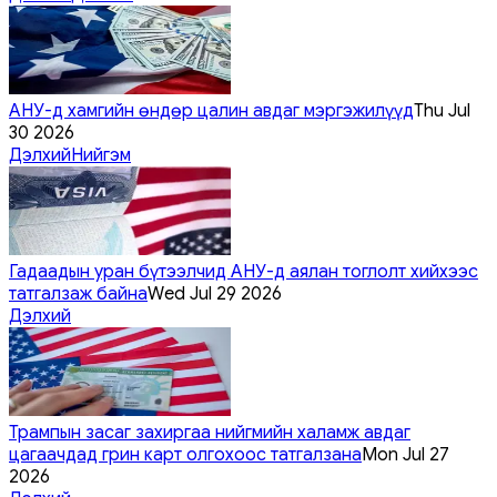
АНУ-д хамгийн өндөр цалин авдаг мэргэжилүүд
Thu Jul
30 2026
Дэлхий
Нийгэм
Гадаадын уран бүтээлчид АНУ-д аялан тоглолт хийхээс
татгалзаж байна
Wed Jul 29 2026
Дэлхий
Трампын засаг захиргаа нийгмийн халамж авдаг
цагаачдад грин карт олгохоос татгалзана
Mon Jul 27
2026