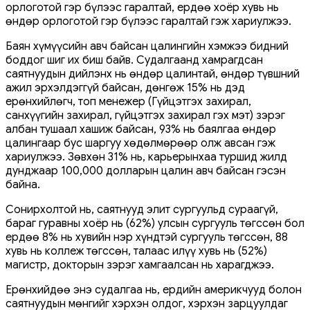
орлоготой гэр бүлээс гаралтай, ердөө хоёр хувь нь
өндөр орлоготой гэр бүлээс гаралтай гэж хариулжээ.
Баян хүмүүсийн авч байсан цалингийн хэмжээ бидний
боддог шиг их биш байв. Судалгаанд хамрагдсан
саятнуудын дийлэнх нь өндөр цалинтай, өндөр түвшний
ажил эрхэлдэггүй байсан, дөнгөж 15% нь дэд
ерөнхийлөгч, топ менежер (Гүйцэтгэх захирал,
санхүүгийн захирал, гүйцэтгэх захирал гэх мэт) зэрэг
албан тушаал хашиж байсан, 93% нь баялгаа өндөр
цалингаар бус шаргуу хөдөлмөрөөр олж авсан гэж
хариулжээ. Зөвхөн 31% нь, карьерынхаа туршид жилд
дунджаар 100,000 долларын цалин авч байсан гэсэн
байна.
Сонирхолтой нь, саятнууд элит сургуульд сураагүй,
бараг гуравны хоёр нь (62%) улсын сургууль төгссөн бол
ердөө 8% нь хувийн нэр хүндтэй сургууль төгссөн, 88
хувь нь коллеж төгссөн, талаас илүү хувь нь (52%)
магистр, докторын зэрэг хамгаалсан нь харагджээ.
Ерөнхийдөө энэ судалгаа нь, ердийн америкчууд болон
саятнуудын мөнгийг хэрхэн олдог, хэрхэн зарцуулдаг