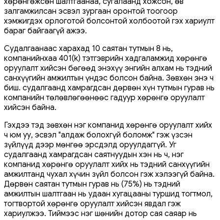
хөрөнгөжсөн шалтгаанаа, сугалаанд хожсон, өв
залгамжилсан эсвэл зургаан оронтой тоогоор
хэмжигдэх орлоготой болсонтой холбоотой гэх хариулт
бараг байгаагүй ажээ.
Судалгаанаас харахад 10 саятан тутмын 8 нь,
компанийнхаа 401(k) тэтгэврийн хадгаламжид хөрөнгө
оруулалт хийсэн бөгөөд энэхүү энгийн алхам нь тэдний
санхүүгийн амжилтын үндэс болсон байна. Зөвхөн энэ ч
биш. судалгаанд хамрагдсан дөрвөн хүн тутмын гурав нь
компанийн төлөвлөгөөнөөс гадуур хөрөнгө оруулалт
хийсэн байна.
Гэхдээ тэд зөвхөн нэг компанид хөрөнгө оруулалт хийх
ч юм уу, эсвэл "алдаж болохгүй боломж" гэж үзсэн
зүйлүүд дээр мөнгөө эрсдэлд оруулдаггүй. Уг
судалгаанд хамрагдсан саятнуудын хэн нь ч, нэг
компанид хөрөнгө оруулалт хийх нь тэдний санхүүгийн
амжилтанд чухал хүчин зүйл болсон гэж хэлээгүй байна.
Дөрвөн саятан тутмын гурав нь (75%) нь тэдний
амжилтын шалтгаан нь удаан хугацааны туршид тогтмол,
тогтвортой хөрөнгө оруулалт хийсэн явдал гэж
хариулжээ. Тиймээс нэг шөнийн дотор сая саяар нь