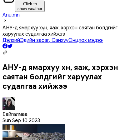
Click to
show weather
Anu.mn
АНУ-д ямархуу хүн, яаж, хэрхэн саятан болдгийг
харуулах судалгаа хийжээ
Дэлхий
Эдийн засаг, Санхүү
Онцлох мэдээ
АНУ-д ямархуу хүн, яаж, хэрхэн
саятан болдгийг харуулах
судалгаа хийжээ
Байгалмаа
Sun Sep 10 2023