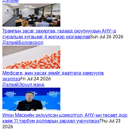
Дэлхий
Трампын засаг захиргаа, гадаад оюутнуудын АНУ-д
суралцах хугацааг 4 жилээр хязгаарлав
Sun Jul 26 2026
Дэлхий
Боловсрол
Medicare, жин хасах эмийг даатгалд хамруулж
эхэллээ
Fri Jul 24 2026
Дэлхий
Эрүүл мэнд
Илон Маскийн эхлүүлсэн цомхотгол, АНУ-ын төсөвт дор
хаяж 11 тэрбум долларын зардал учруулжээ
Thu Jul 23
2026