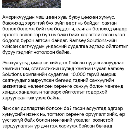
Америкчуудын маш цөөн хувь буюу цөөхөн хүмүүс,
баяжихад хэрэгтэй бүх зүйл өөрт нь байдаг, саятан
болох боломж бий гэж боддог ч, саятан болоход өндөр
орлого эсвэл гэр бүл нь баян байх хэрэгтэй гэсэн үзэл
бодолд бүрэн автсан байдаг. Ramsey Solutions-ийн
хийсэн саятнуудын үндэсний судалгаа эдгээр ойлголтыг
буруу гэдгийг нотолсон байна.
Энэхүү урьд өмнө нь хийгдэж байсан судалгаануудаас
хамгийн том, статистикийн хувьд хамгийн чухал Ramsey
Solutions компанийн судалгаа, 10,000 гаруй америк
саятнуудыг хамруулсан бөгөөд тэдний санхүүгийн
амжилтанд нөлөөлсөн хөрөнгө санхүү болон мөнгөнд
хандах хандлагын талаарх ойлголтыг тодорхой
харуулсан гэж үзэж байна.
Яаж сая доллартай болсон бэ? гэсэн асуултад эдгээр
хүмүүсийн ихэнх нь, тогтмол хөрөнгө оруулалт хийх, өр
үүсгэхгүй байх болон мөнгөний ухаалаг, зохистой
зарцуулалтын үр дүн гэж хариулж байсан бөгөөд