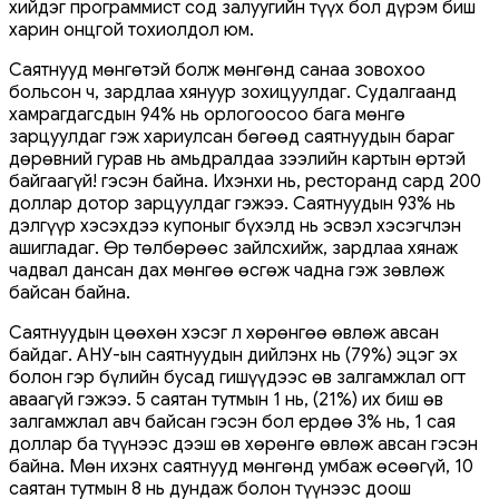
хийдэг программист сод залуугийн түүх бол дүрэм биш
харин онцгой тохиолдол юм.
Саятнууд мөнгөтэй болж мөнгөнд санаа зовохоо
больсон ч, зардлаа хянуур зохицуулдаг. Судалгаанд
хамрагдагсдын 94% нь орлогоосоо бага мөнгө
зарцуулдаг гэж хариулсан бөгөөд саятнуудын бараг
дөрөвний гурав нь амьдралдаа зээлийн картын өртэй
байгаагүй! гэсэн байна. Ихэнхи нь, ресторанд сард 200
доллар дотор зарцуулдаг гэжээ. Саятнуудын 93% нь
дэлгүүр хэсэхдээ купоныг бүхэлд нь эсвэл хэсэгчлэн
ашигладаг. Өр төлбөрөөс зайлсхийж, зардлаа хянаж
чадвал дансан дах мөнгөө өсгөж чадна гэж зөвлөж
байсан байна.
Саятнуудын цөөхөн хэсэг л хөрөнгөө өвлөж авсан
байдаг. АНУ-ын саятнуудын дийлэнх нь (79%) эцэг эх
болон гэр бүлийн бусад гишүүдээс өв залгамжлал огт
аваагүй гэжээ. 5 саятан тутмын 1 нь, (21%) их биш өв
залгамжлал авч байсан гэсэн бол ердөө 3% нь, 1 сая
доллар ба түүнээс дээш өв хөрөнгө өвлөж авсан гэсэн
байна. Мөн ихэнх саятнууд мөнгөнд умбаж өсөөгүй, 10
саятан тутмын 8 нь дундаж болон түүнээс доош