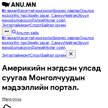
Үйл явдал
Хэрэгтэй мэдээлэл
Бизнес лавлах
Онцлох
мэдээ
Улс төр
Эдийн засаг, Санхүү
Нийгэм
Эрүүл
мэнд
Боловсрол
Дэлхий
Урлаг соёл,
Энтэртайнмэнт
Спорт
Байгал орчин
Anu.mn хайх
Үйл явдал
Хэрэгтэй мэдээлэл
Бизнес лавлах
Онцлох
мэдээ
Улс төр
Эдийн засаг, Санхүү
Нийгэм
Эрүүл
мэнд
Боловсрол
Дэлхий
Урлаг соёл,
Энтэртайнмэнт
Спорт
Байгал орчин
Америкийн нэгдсэн улсад
суугаа Монголчуудын
мэдээллийн портал.
8/5/2026