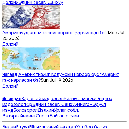
Дэлхий
Эдийн засаг, Санхүү
Америкчууд англи хэлийг хэрхэн өөрчилсөн бэ?
Mon Jul
20 2026
Дэлхий
Яагаад Америк тивийг Колумбын нэрээр бус "Америк"
гэж нэрлэсэн бэ?
Sun Jul 19 2026
Дэлхий
Үйл явдал
Хэрэгтэй мэдээлэл
Бизнес лавлах
Онцлох
мэдээ
Улс төр
Эдийн засаг, Санхүү
Нийгэм
Эрүүл
мэнд
Боловсрол
Дэлхий
Урлаг соёл,
Энтэртайнмэнт
Спорт
Байгал орчин
Бидний тухай
Үйлчилгээний нөхцөл
Холбоо барих