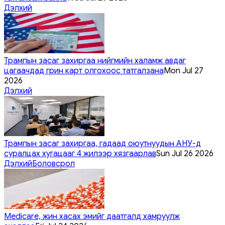
Дэлхий
Трампын засаг захиргаа нийгмийн халамж авдаг
цагаачдад грин карт олгохоос татгалзана
Mon Jul 27
2026
Дэлхий
Трампын засаг захиргаа, гадаад оюутнуудын АНУ-д
суралцах хугацааг 4 жилээр хязгаарлав
Sun Jul 26 2026
Дэлхий
Боловсрол
Medicare, жин хасах эмийг даатгалд хамруулж