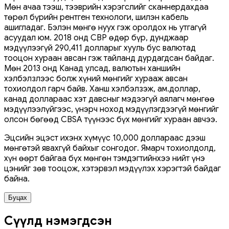
Мөн ачаа тээш, тээврийн хэрэгслийг сканнердахдаа
төрөл бүрийн рентген технологи, шилэн кабель
ашигладаг. Бэлэн мөнгө нуух гэж оролдох нь утгагүй
асуудал юм. 2018 онд CBP өдөр бүр, дунджаар
мэдүүлээгүй 290,411 долларыг хууль бус валютад
тооцон хураан авсан гэж тайланд дурдагдсан байдаг.
Мөн 2013 онд Канад улсад, валютын ханшийн
хэлбэлзлээс болж хүний ​​мөнгийг хурааж авсан
тохиолдол гарч байв. Ханш хэлбэлзэж, ам.доллар,
канад доллараас хэт давсныг мэдээгүй аялагч мөнгөө
мэдүүлээлүйгээс, үнэрч ноход мэдүүлэгдээгүй мөнгийг
олсон бөгөөд CBSA түүнээс бүх мөнгийг хураан авчээ.
Эцсийн эцэст ихэнх хүмүүс 10,000 доллараас дээш
мөнгөтэй явахгүй байхыг сонгодог. Ямарч тохиолдолд,
хүн өөрт байгаа бүх мөнгөн тэмдэгтийнхээ нийт үнэ
цэнийг зөв тооцож, хэтэрвэл мэдүүлэх хэрэгтэй байдаг
байна.
Буцах
Сүүлд нэмэгдсэн