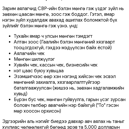
Зарим аялагчид CBP-ийн бэлэн мөнгө гэж үздэг зүйл нь
зөвхөн цаасан мөнгө, зоос гэж боддог. Гэтэл, ямар
нэгэн зүйл худалдаж авахад ашиглах боломжтой бүх
зүйлийг бэлэн мөнгө гэж үзнэ. Үүнд:
Тухайн ямар ч улсын мөнгөн тэмдэгт
Алтан зоос (Гаалийн бэлэн мөнгөний хязгаарт
тооцогдохгүй, гэхдээ мэдүүлсэн байх ёстой)
Аялагчийн чек
Мөнгөн шилжүүлэг
Хувийн чек, кассын чек, бизнесийн чек
Үнэт цаас буюу хувьцаа
Эзэмшигчээс өөр хэн нэгэнд хийсэн чек эсвэл
мөнгөний захиалга, хязгаарлалтгүйгээр
баталгаажуулсан (жишээ нь, зөвхөн хадгаламжийн
хувьд)
Бүрэн бус чек, мөнгөн гуйвуулга, гарын үсэг зурсан
боловч төлбөр авагчийн нэр байхгүй ("To" гэсэн
мөр хоосон орхисон)
Эдгээрийн аль нэгийг биедээ давхар авч аялах нь таныг
хуулиас чөлөөлөхгүй бөгөөд эрэв та 5,000 долларын