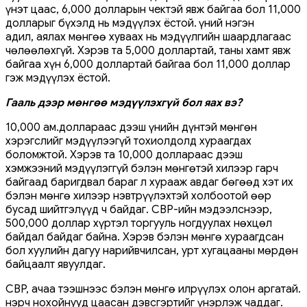
үнэт цаас, 6,000 долларын чектэй явж байгаа бол 11,000
долларыг бүхэлд нь мэдүүлэх ёстой. Үүний нэгэн
адил, аялах мөнгөө хуваах нь мэдүүлгийн шаардлагаас
чөлөөлөхгүй. Хэрэв та 5,000 доллартай, таны хамт явж
байгаа хүн 6,000 доллартай байгаа бол 11,000 доллар
гэж мэдүүлэх ёстой.
Гааль дээр мөнгөө мэдүүлэхгүй бол яах вэ?
10,000 ам.доллараас дээш үнийн дүнтэй мөнгөн
хэрэгслийг мэдүүлээгүй тохиолдолд хураагдах
боломжтой. Хэрэв та 10,000 доллараас дээш
хэмжээний мэдүүлэггүй бэлэн мөнгөтэй хилээр гарч
байгаад баригдвал бараг л хурааж авдаг бөгөөд хэт их
бэлэн мөнгө хилээр нэвтрүүлэхтэй холбоотой өөр
бусад шийтгэлүүд ч байдаг. CBP-ийн мэдээлснээр,
500,000 доллар хүртэл торгууль ногдуулах нөхцөл
байдал байдаг байна. Хэрэв бэлэн мөнгө хураагдсан
бол хуулийн дагуу нарийвчилсан, урт хугацааны мөрдөн
байцаалт явуулдаг.
CBP, ачаа тээшнээс бэлэн мөнгө илрүүлэх олон аргатай.
Үнэрч нохойнууд цаасан дэвсгэртийг үнэрлэж чаддаг.