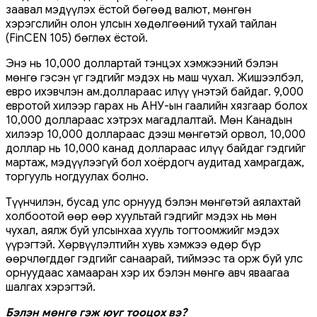
заавал мэдүүлэх ёстой бөгөөд валют, мөнгөн
хэрэгслийн олон улсын хөдөлгөөний тухай тайлан
(FinCEN 105) бөглөх ёстой.
Энэ нь 10,000 доллартай тэнцэх хэмжээний бэлэн
мөнгө гэсэн үг гэдгийг мэдэх нь маш чухал. Жишээлбэл,
евро ихэвчлэн ам.доллараас илүү үнэтэй байдаг. 9,000
евротой хилээр гарах нь АНУ-ын гаалийн хязгаар болох
10,000 доллараас хэтрэх магадлалтай. Мөн Канадын
хилээр 10,000 доллараас дээш мөнгөтэй орвол, 10,000
доллар нь 10,000 канад доллараас илүү байдаг гэдгийг
мартаж, мэдүүлээгүй бол хоёрдогч аудитад хамрагдаж,
торгууль ногдуулах болно.
Түүнчилэн, бусад улс орнууд бэлэн мөнгөтэй ​​аялахтай
холбоотой өөр өөр хуультай гэдгийг мэдэх нь мөн
чухал, аялж буй улсынхаа хууль тогтоомжийг мэдэх
үүрэгтэй. Хөрвүүлэлтийн хувь хэмжээ өдөр бүр
өөрчлөгддөг гэдгийг санаарай, тиймээс та орж буй улс
орнуудаас хамааран хэр их бэлэн мөнгө авч яваагаа
шалгах хэрэгтэй.
Бэлэн мөнгө гэж юуг тооцох вэ?