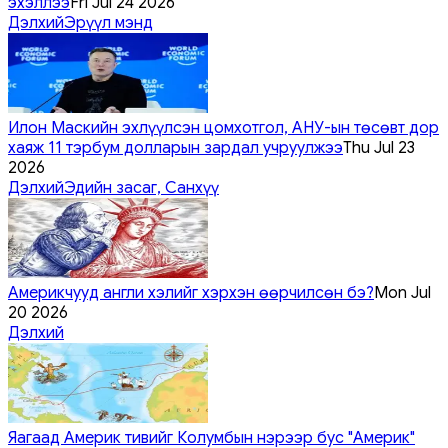
эхэллээ
Fri Jul 24 2026
Дэлхий
Эрүүл мэнд
Илон Маскийн эхлүүлсэн цомхотгол, АНУ-ын төсөвт дор
хаяж 11 тэрбум долларын зардал учруулжээ
Thu Jul 23
2026
Дэлхий
Эдийн засаг, Санхүү
Америкчууд англи хэлийг хэрхэн өөрчилсөн бэ?
Mon Jul
20 2026
Дэлхий
Яагаад Америк тивийг Колумбын нэрээр бус "Америк"