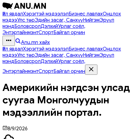
Үйл явдал
Хэрэгтэй мэдээлэл
Бизнес лавлах
Онцлох
мэдээ
Улс төр
Эдийн засаг, Санхүү
Нийгэм
Эрүүл
мэнд
Боловсрол
Дэлхий
Урлаг соёл,
Энтэртайнмэнт
Спорт
Байгал орчин
Anu.mn хайх
Үйл явдал
Хэрэгтэй мэдээлэл
Бизнес лавлах
Онцлох
мэдээ
Улс төр
Эдийн засаг, Санхүү
Нийгэм
Эрүүл
мэнд
Боловсрол
Дэлхий
Урлаг соёл,
Энтэртайнмэнт
Спорт
Байгал орчин
Америкийн нэгдсэн улсад
суугаа Монголчуудын
мэдээллийн портал.
8/9/2026