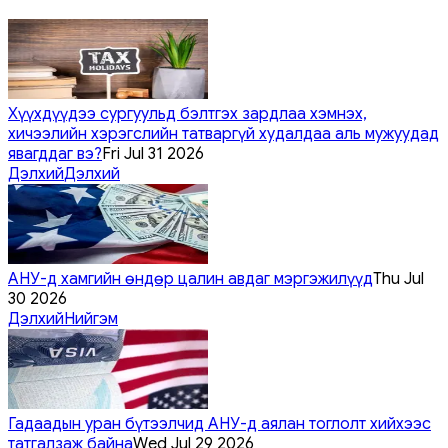
Хүүхдүүдээ сургуульд бэлтгэх зардлаа хэмнэх,
хичээлийн хэрэгслийн татваргүй худалдаа аль мужуудад
явагддаг вэ?
Fri Jul 31 2026
Дэлхий
Дэлхий
АНУ-д хамгийн өндөр цалин авдаг мэргэжилүүд
Thu Jul
30 2026
Дэлхий
Нийгэм
Гадаадын уран бүтээлчид АНУ-д аялан тоглолт хийхээс
татгалзаж байна
Wed Jul 29 2026