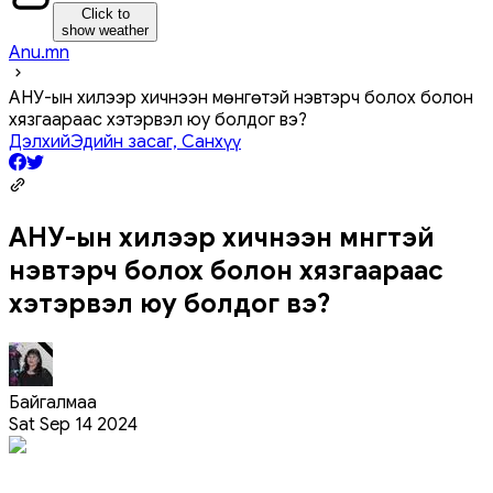
Click to
show weather
Anu.mn
АНУ-ын хилээр хичнээн мөнгөтэй нэвтэрч болох болон
хязгаараас хэтэрвэл юу болдог вэ?
Дэлхий
Эдийн засаг, Санхүү
АНУ-ын хилээр хичнээн мөнгөтэй
нэвтэрч болох болон хязгаараас
хэтэрвэл юу болдог вэ?
Байгалмаа
Sat Sep 14 2024