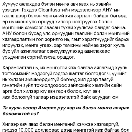
Хүмүүс аялахдаа бэлэн мөнгө авч явах нь хэвийн
үзэгдэл. Гэхдээ Clearitusa-ийн мэдээлснээр АНУ-ын
гааль дээр бэлэн мөнгөний хязгаарлалт байдаг бөгөөд
ер нь ихэнх улс орнууд хилээр нэвтрүүлэх бэлэн
мөнгөний хэмжээг заасан тухай хуультай байдаг байна.
АНУ болон бусад улс орнуудын гаалийн бэлэн мөнгөний
хязгаарлалтын гол зорилго нь, гэмт хэрэгтнүүдийг барьж
илрүүлэх, мөнгө угаах, хар тамхины наймаа зэрэг хууль
бус үйл ажиллагааг санхүүжүүлэхэд ашиглахаас
урьдчилан сэргийлэхэд оршдог.
Харамсалтай нь, их мөнгөтэй явж байгаа аялагчид хууль
тогтоомжийг мэдээгүй гэдгээ шалтаг болгодог ч, үүнийг
нь хүлээн зөвшөөрдөггүй бөгөөд хил дээр таагүй
гэнэтийн зүйл тохиолдохоос зайлсхийх хамгийн сайн
арга бол хилээр юу авч гарч болох, юуг авч
явж болохгүй талаар мэдээлэлтэй байх асуудал юм.
Та хууль ёсоор Америк руу хэр их бэлэн мөнгө авчрах
боломжтой вэ?
Хилээр авч явах бэлэн мөнгөний хэмжээ хязгааргүй,
гэхдээ 10,000 доллараас дээш мөнгөтэй явж байгаа бол