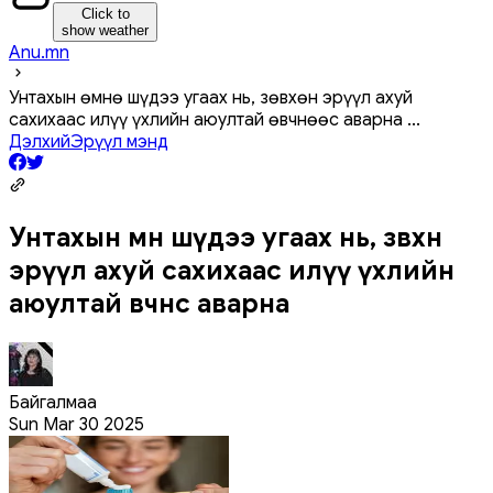
Click to
show weather
Anu.mn
Унтахын өмнө шүдээ угаах нь, зөвхөн эрүүл ахуй
сахихаас илүү үхлийн аюултай өвчнөөс аварна
...
Дэлхий
Эрүүл мэнд
Унтахын өмнө шүдээ угаах нь, зөвхөн
эрүүл ахуй сахихаас илүү үхлийн
аюултай өвчнөөс аварна
Байгалмаа
Sun Mar 30 2025