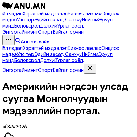
Үйл явдал
Хэрэгтэй мэдээлэл
Бизнес лавлах
Онцлох
мэдээ
Улс төр
Эдийн засаг, Санхүү
Нийгэм
Эрүүл
мэнд
Боловсрол
Дэлхий
Урлаг соёл,
Энтэртайнмэнт
Спорт
Байгал орчин
Anu.mn хайх
Үйл явдал
Хэрэгтэй мэдээлэл
Бизнес лавлах
Онцлох
мэдээ
Улс төр
Эдийн засаг, Санхүү
Нийгэм
Эрүүл
мэнд
Боловсрол
Дэлхий
Урлаг соёл,
Энтэртайнмэнт
Спорт
Байгал орчин
Америкийн нэгдсэн улсад
суугаа Монголчуудын
мэдээллийн портал.
8/6/2026