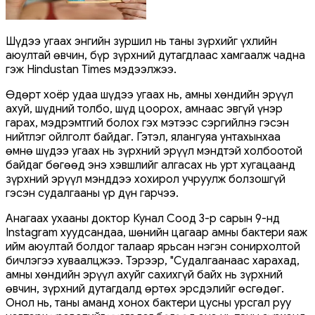
Шүдээ угаах энгийн зуршил нь таны зүрхийг үхлийн
аюултай өвчин, бүр зүрхний дутагдлаас хамгаалж чадна
гэж Hindustan Times мэдээлжээ.
Өдөрт хоёр удаа шүдээ угаах нь, амны хөндийн эрүүл
ахуй, шүдний толбо, шүд цоорох, амнаас эвгүй үнэр
гарах, мэдрэмтгий болох гэх мэтээс сэргийлнэ гэсэн
нийтлэг ойлголт байдаг. Гэтэл, ялангуяа унтахынхаа
өмнө шүдээ угаах нь зүрхний эрүүл мэндтэй холбоотой
байдаг бөгөөд энэ хэвшлийг алгасах нь урт хугацаанд
зүрхний эрүүл мэнддээ хохирол учруулж болзошгүй
гэсэн судалгааны үр дүн гарчээ.
Анагаах ухааны доктор Кунал Соод 3-р сарын 9-нд
Instagram хуудсандаа, шөнийн цагаар амны бактери яаж
ийм аюултай болдог талаар ярьсан нэгэн сонирхолтой
бичлэгээ хуваалцжээ. Тэрээр, "Судалгаанаас харахад,
амны хөндийн эрүүл ахуйг сахихгүй байх нь зүрхний
өвчин, зүрхний дутагдалд өртөх эрсдэлийг өсгөдөг.
Онол нь, таны аманд хонох бактери цусны урсгал руу