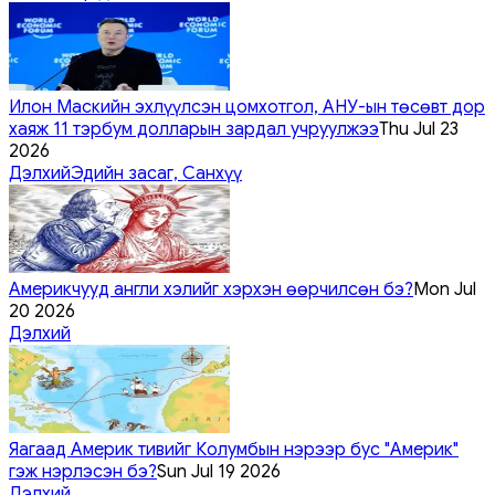
Илон Маскийн эхлүүлсэн цомхотгол, АНУ-ын төсөвт дор
хаяж 11 тэрбум долларын зардал учруулжээ
Thu Jul 23
2026
Дэлхий
Эдийн засаг, Санхүү
Америкчууд англи хэлийг хэрхэн өөрчилсөн бэ?
Mon Jul
20 2026
Дэлхий
Яагаад Америк тивийг Колумбын нэрээр бус "Америк"
гэж нэрлэсэн бэ?
Sun Jul 19 2026
Дэлхий