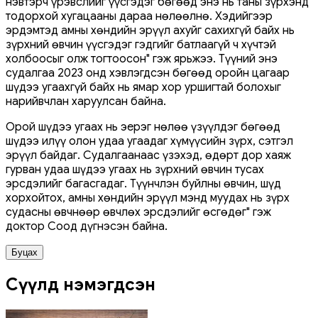
нэвтэрч үрэвслийг үүсгэдэг бөгөөд энэ нь таны зүрхэнд
тодорхой хугацааны дараа нөлөөлнө. Хэдийгээр
эрдэмтэд амны хөндийн эрүүл ахуйг сахихгүй байх нь
зүрхний өвчин үүсгэдэг гэдгийг батлаагүй ч хүчтэй
холбоосыг олж тогтоосон" гэж ярьжээ. Түүний энэ
судалгаа 2023 онд хэвлэгдсэн бөгөөд оройн цагаар
шүдээ угаахгүй байх нь ямар хор уршигтай болохыг
нарийвчлан харуулсан байна.
Орой шүдээ угаах нь эерэг нөлөө үзүүлдэг бөгөөд
шүдээ илүү олон удаа угаадаг хүмүүсийн зүрх, сэтгэл
эрүүл байдаг. Судалгаанаас үзэхэд, өдөрт дор хаяж
гурван удаа шүдээ угаах нь зүрхний өвчин тусах
эрсдэлийг багасгадаг. Түүнчлэн буйлны өвчин, шүд
хорхойтох, амны хөндийн эрүүл мэнд муудах нь зүрх
судасны өвчнөөр өвчлөх эрсдэлийг өсгөдөг" гэж
доктор Соод дүгнэсэн байна.
Буцах
Сүүлд нэмэгдсэн