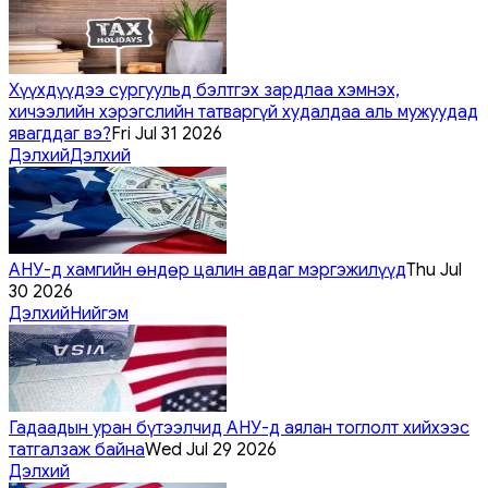
Хүүхдүүдээ сургуульд бэлтгэх зардлаа хэмнэх,
хичээлийн хэрэгслийн татваргүй худалдаа аль мужуудад
явагддаг вэ?
Fri Jul 31 2026
Дэлхий
Дэлхий
АНУ-д хамгийн өндөр цалин авдаг мэргэжилүүд
Thu Jul
30 2026
Дэлхий
Нийгэм
Гадаадын уран бүтээлчид АНУ-д аялан тоглолт хийхээс
татгалзаж байна
Wed Jul 29 2026
Дэлхий