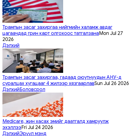
Трампын засаг захиргаа нийгмийн халамж авдаг
цагаачдад грин карт олгохоос татгалзана
Mon Jul 27
2026
Дэлхий
Трампын засаг захиргаа, гадаад оюутнуудын АНУ-д
суралцах хугацааг 4 жилээр хязгаарлав
Sun Jul 26 2026
Дэлхий
Боловсрол
Medicare, жин хасах эмийг даатгалд хамруулж
эхэллээ
Fri Jul 24 2026
Дэлхий
Эрүүл мэнд