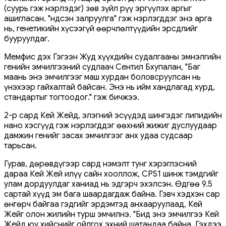
(суурь гэж нэрлэдэг) зөв зүйл рүү эргүүлэх аргыг
ашигласан. "Үндсэн залруулга" гэж нэрлэгддэг энэ арга
нь, генетикийн хүсээгүй өөрчлөлтүүдийн эрсдлийг
бууруулдаг.
Мемфис дэх Гэгээн Жуд хүүхдийн судалгааны эмнэлгийн
генийн эмчилгээний судлаач Сентил Бхупалан, "Баг
маань энэ эмчилгээг маш хурдан боловсруулсан нь
үнэхээр гайхалтай байсан. Энэ нь ийм хандлагад хурд,
стандартыг тогтоодог." гэж бичжээ.
2-р сард Кей Жейд, элэгний эсүүдэд шингэдэг липидийн
нано хэсгүүд гэж нэрлэгддэг өөхний жижиг дуслуудаар
дамжин генийг засах эмчилгээг анх удаа судсаар
тарьсан.
Гурав, дөрөвдүгээр сард нэмэлт тунг хэрэглэсний
дараа Кей Жей илүү сайн хооллож, CPS1 шинж тэмдгийг
улам дордуулдаг ханиад нь эдгэрч эхэлсэн. Өдгөө 9.5
сартай хүүд эм бага шаардагдаж байна. Гэвч хэдхэн сар
өнгөрч байгаа гэдгийг эрдэмтэд анхааруулаад, Кей
Жейг олон жилийн турш эмчилнэ. "Бид энэ эмчилгээ Кей
Жейд юу хийснийг ойлгох эхний шатандаа байна. Гэхдээ