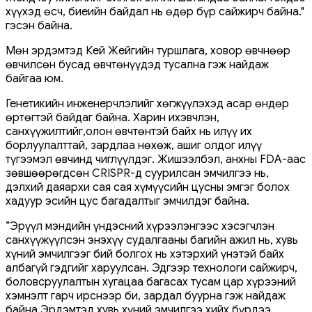
хүүхэд өсч, биеийн байдал нь өдөр бүр сайжирч байна."
гэсэн байна.
Мөн эрдэмтэд Кей Жейгийн туршлага, ховор өвчнөөр
өвчилсөн бусад өвчтөнүүдэд тусална гэж найдаж
байгаа юм.
Генетикийн инженерчлэлийг хөгжүүлэхэд асар өндөр
өртөгтэй байдаг байна. Харин ихэвчлэн,
санхүүжилтийг,олон өвчтөнтэй байх нь илүү их
борлуулалттай, зардлаа нөхөж, ашиг олдог илүү
түгээмэл өвчинд чиглүүлдэг. Жишээлбэл, анхны FDA-аас
зөвшөөрөгдсөн CRISPR-д суурилсан эмчилгээ нь,
дэлхий даяархи сая сая хүмүүсийн цусны эмгэг болох
хадуур эсийн цус багадалтыг эмчилдэг байна.
“Эрүүл мэндийн үндэсний хүрээлэнгээс хэсэгчлэн
санхүүжүүлсэн энэхүү судалгааны багийн ажил нь, хувь
хүний ​​​​эмчилгээг бий болгох нь хэтэрхий үнэтэй байх
албагүй гэдгийг харуулсан. Эдгээр технологи сайжирч,
боловсруулалтын хугацаа багасах тусам цар хүрээний
хэмнэлт гарч ирснээр би, зардал буурна гэж найдаж
байна.Эрдэмтэд хувь хүний эмчилгээ хийх бүрдээ