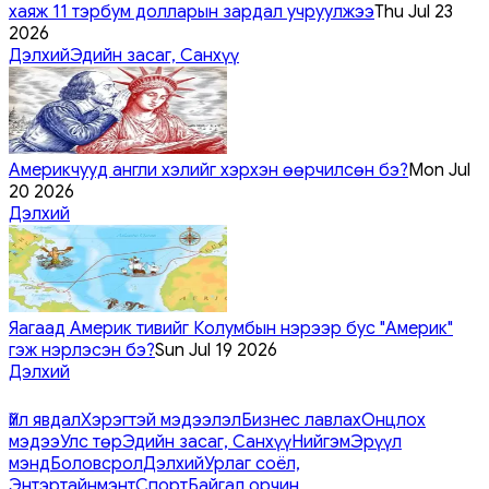
хаяж 11 тэрбум долларын зардал учруулжээ
Thu Jul 23
2026
Дэлхий
Эдийн засаг, Санхүү
Америкчууд англи хэлийг хэрхэн өөрчилсөн бэ?
Mon Jul
20 2026
Дэлхий
Яагаад Америк тивийг Колумбын нэрээр бус "Америк"
гэж нэрлэсэн бэ?
Sun Jul 19 2026
Дэлхий
Үйл явдал
Хэрэгтэй мэдээлэл
Бизнес лавлах
Онцлох
мэдээ
Улс төр
Эдийн засаг, Санхүү
Нийгэм
Эрүүл
мэнд
Боловсрол
Дэлхий
Урлаг соёл,
Энтэртайнмэнт
Спорт
Байгал орчин