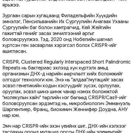
ярьжээ.
Зургаан сарын хугацаанд Филадельфийн Хүүхдийн
эмнэлэг, Пенсильванийн Их Сургуулийн Анагаах Ухааны
Сургуулийн баг болон хамтрагчид, Кей Жейгийн
гажигтай генийг засах эмчилгээний аргыг
боловсруулжээ. Тэд, 2020 онд Нобелийн шагнал
хүртсэн ген засварлах хэрэгсэл болох CRISPR-ийг
ашигласан.
CRISPR, Clustered Regularly Interspaced Short Palindromic
Repeats нь бактериас эхлээд хүн хүртэлх амьд
организмын ДНХ-д нарийн өөрчлөлт хийх боломжийг
олгодог технологи юм. Энэ нь "алдаа"/мутацийг засах
эсвэл генетикийн кодын хэсгүүдийг зүсэх, орлуулах,
оруулах, эсвэл шинэ шинж чанар нэмэх боломжтой
"молекулын хайч" төрлийн нэг бөгөөд CRISPR/Cas9-ийг
боловсруулсан эрдэмтэд нь, микробиологич Эммануэль
Шарпентиер, Франц, биохимич Женнифер Доудна, АНУ
нар юм.
Эмч нар CRISPR-ийн эхэн үеийнх шиг, ДНХ-ийн хэлхээг
таслахын оронд мутацид орсон ДНХ-ийн элементийг