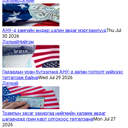
Дэлхий
Дэлхий
АНУ-д хамгийн өндөр цалин авдаг мэргэжилүүд
Thu Jul
30 2026
Дэлхий
Нийгэм
Гадаадын уран бүтээлчид АНУ-д аялан тоглолт хийхээс
татгалзаж байна
Wed Jul 29 2026
Дэлхий
Трампын засаг захиргаа нийгмийн халамж авдаг
цагаачдад грин карт олгохоос татгалзана
Mon Jul 27
2026