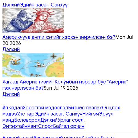
Дэлхий
Эдийн засаг, Санхүү
Америкчууд англи хэлийг хэрхэн өөрчилсөн бэ?
Mon Jul
20 2026
Дэлхий
Яагаад Америк тивийг Колумбын нэрээр бус "Америк"
гэж нэрлэсэн бэ?
Sun Jul 19 2026
Дэлхий
Үйл явдал
Хэрэгтэй мэдээлэл
Бизнес лавлах
Онцлох
мэдээ
Улс төр
Эдийн засаг, Санхүү
Нийгэм
Эрүүл
мэнд
Боловсрол
Дэлхий
Урлаг соёл,
Энтэртайнмэнт
Спорт
Байгал орчин
Бидний тухай
Үйлчилгээний нөхцөл
Холбоо барих