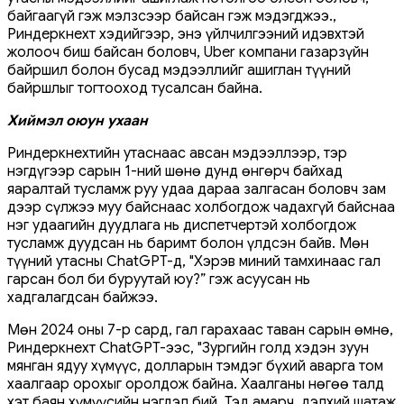
байгаагүй гэж мэлзсээр байсан гэж мэдэгджээ.,
Риндеркнехт хэдийгээр, энэ үйлчилгээний идэвхтэй
жолооч биш байсан боловч, Uber компани газарзүйн
байршил болон бусад мэдээллийг ашиглан түүний
байршлыг тогтооход тусалсан байна.
Хиймэл оюун ухаан
Риндеркнехтийн утаснаас авсан мэдээллээр, тэр
нэгдүгээр сарын 1-ний шөнө дунд өнгөрч байхад
яаралтай тусламж руу удаа дараа залгасан боловч зам
дээр сүлжээ муу байснаас холбогдож чадахгүй байснаа
нэг удаагийн дуудлага нь диспетчертэй холбогдож
тусламж дуудсан нь баримт болон үлдсэн байв. Мөн
түүний утасны ChatGPT-д, "Хэрэв миний тамхинаас гал
гарсан бол би буруутай юу?” гэж асуусан нь
хадгалагдсан байжээ.
Мөн 2024 оны 7-р сард, гал гарахаас таван сарын өмнө,
Риндеркнехт ChatGPT-ээс, "Зургийн голд хэдэн зуун
мянган ядуу хүмүүс, долларын тэмдэг бүхий аварга том
хаалгаар орохыг оролдож байна. Хаалганы нөгөө талд
хэт баян хүмүүсийн нэгдэл бий. Тэд амарч, дэлхий шатаж