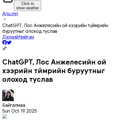
Click to
show weather
Anu.mn
ChatGPT, Лос Анжелесийн ой хээрийн түймрийн
буруутныг олоход туслав
Дэлхий
Нийгэм
ChatGPT, Лос Анжелесийн ой
хээрийн түймрийн буруутныг
олоход туслав
Байгалмаа
Sun Oct 19 2025