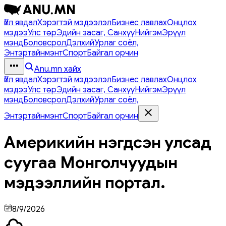
Үйл явдал
Хэрэгтэй мэдээлэл
Бизнес лавлах
Онцлох
мэдээ
Улс төр
Эдийн засаг, Санхүү
Нийгэм
Эрүүл
мэнд
Боловсрол
Дэлхий
Урлаг соёл,
Энтэртайнмэнт
Спорт
Байгал орчин
Anu.mn хайх
Үйл явдал
Хэрэгтэй мэдээлэл
Бизнес лавлах
Онцлох
мэдээ
Улс төр
Эдийн засаг, Санхүү
Нийгэм
Эрүүл
мэнд
Боловсрол
Дэлхий
Урлаг соёл,
Энтэртайнмэнт
Спорт
Байгал орчин
Америкийн нэгдсэн улсад
суугаа Монголчуудын
мэдээллийн портал.
8/9/2026