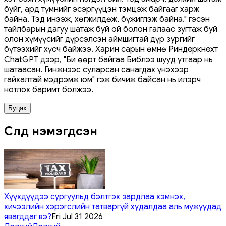
буйг, ард түмнийг эсэргүүцэн тэмцэж байгааг харж
байна. Тэд инээж, хөгжилдөж, бүжиглэж байна." гэсэн
тайлбарын дагуу шатаж буй ой болон галаас зугтаж буй
олон хүмүүсийг дүрсэлсэн аймшигтай дүр зургийг
бүтээхийг хүсч байжээ. Харин сарын өмнө Риндеркнехт
ChatGPT дээр, "Би өөрт байгаа Библээ шууд утгаар нь
шатаасан. Гинжнээс суларсан санагдах үнэхээр
гайхалтай мэдрэмж юм" гэж бичиж байсан нь илэрч
нотлох баримт болжээ.
Буцах
Сүүлд нэмэгдсэн
Хүүхдүүдээ сургуульд бэлтгэх зардлаа хэмнэх,
хичээлийн хэрэгслийн татваргүй худалдаа аль мужуудад
явагддаг вэ?
Fri Jul 31 2026