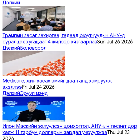
Дэлхий
Трампын засаг захиргаа, гадаад оюутнуудын АНУ-д
суралцах хугацааг 4 жилээр хязгаарлав
Sun Jul 26 2026
Дэлхий
Боловсрол
Medicare, жин хасах эмийг даатгалд хамруулж
эхэллээ
Fri Jul 24 2026
Дэлхий
Эрүүл мэнд
Илон Маскийн эхлүүлсэн цомхотгол, АНУ-ын төсөвт дор
хаяж 11 тэрбум долларын зардал учруулжээ
Thu Jul 23
2026