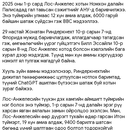
2025 оны 1-р сард Лос-Анжелес хотын Номхон далайн
Палисадад гал тавьсан сэжигтнийг АНУ-д баривчилжээ.
Энэ түймрийн улмаас 12 хүн амиа алдаж, 6000 гаруй
байшин шатаж сүйдсэн гэж ВВС мэдээллээ.
29 настай Жонатан Риндеркнехт 10-р сарын 7-нд
Флорида мужид баривчлагдаж, яллагдагчаар татагдсан
гэж, өмгөөлөгчийн үүрэг гүйцэтгэгч Билл Эссайли 10-р
сарын 8-нд Лос Анжелес хотод болсон хэвлэлийн бага
хурал дээр мэдэгдэв. Түүнд мөн хүн амины хэргүүдээр
нэмэлт ял тулгаж магадгүй байна.
Хууль зүйн яамны мэдээлснээр, Риндеркнехтийн
дижитал төхөөрөмжөөс цуглуулсан нотлох баримтад,
түүний ChatGPT ашиглан бүтээсэн шатаж буй хотын
зураг байжээ.
Лос-Анжелесийн түүхэн дэх хамгийн аймшигт түймрийн
нэг болох энэ түймэр, 1-р сарын 7-нд далайн эрэг рүү
харсан явган аялалын замын ойролцоо эхэлсэн. Мөн,
Лос-Анжелесийн өөр дүүрэгт тухайн өдөр гарсан Итон
түймэрт, 19 хүн амиа алдаж, 9400 барилга шатсан
бөгөөд үүний шалтгаан одоо болтол тодорхойгүй