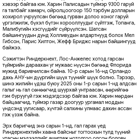
хэвээр байгаа юм. Харин Палисадын түймэр 9300 гаруй
га талбайг хамарч, ойролцоогоор 150 тэрбум долларын
хохирол учруулсан бөгөөд гурван долоо хоног гаруй
үргэлжилж, бүхэл бүтэн хорооллуудыг сүйтгэж, Топанга,
Малибугийн хэсгүүдийг сүйрүүлсэн. Шатсан
байшингуудын дунд Холливудын алдартнууд болох Мел
Гибсон, Парис Хилтон, Жефф Бриджс нарын байшингууд
байжээ.
Сэжигтэн Риндеркнехт, Лос-Анжелес хотод гарсан
түймрийн дараахан уг мужаас нүүсэн бөгөөд Флорида
мужид баривчилсан байна. 10-р сарын 16-нд Орландо
дахь АНУ-ын дүүргийн шүүх түүнийг шүүх болно. Тэрээр,
шинэ жилийн үдэш буюу 2025 оны 1-р сарын 1-нд алдсан
галыг нь гал сөнөөгчид шуурхай унтраасан, өөрийгөө
гэм буруугүй гэж мэдэгдсээр байгаа юм. Харин мөрдөн
байцаагчид, түймэр газар доогуур ургамал моддын
үндсэнд уугисаар, хүчтэй салхины улмаас дахин ассан
гэж үзэж байна.
Эрх баригчид энэ сарын 1-нд, гал гарах үед
Риндеркнехтийн хаана байсныг тогтоохын тулд түүний
утасны мэдээллийг ашиглаж нотолгоо олсон боловч,