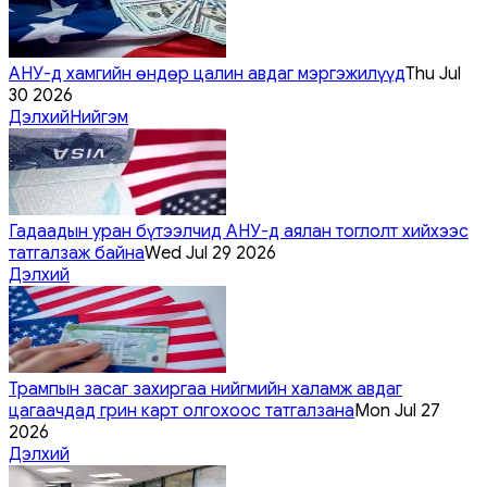
АНУ-д хамгийн өндөр цалин авдаг мэргэжилүүд
Thu Jul
30 2026
Дэлхий
Нийгэм
Гадаадын уран бүтээлчид АНУ-д аялан тоглолт хийхээс
татгалзаж байна
Wed Jul 29 2026
Дэлхий
Трампын засаг захиргаа нийгмийн халамж авдаг
цагаачдад грин карт олгохоос татгалзана
Mon Jul 27
2026
Дэлхий