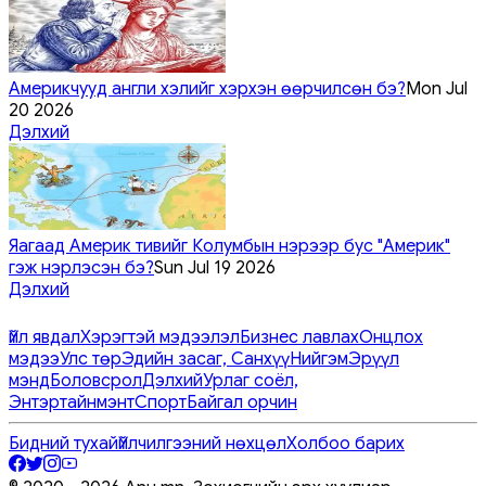
Америкчууд англи хэлийг хэрхэн өөрчилсөн бэ?
Mon Jul
20 2026
Дэлхий
Яагаад Америк тивийг Колумбын нэрээр бус "Америк"
гэж нэрлэсэн бэ?
Sun Jul 19 2026
Дэлхий
Үйл явдал
Хэрэгтэй мэдээлэл
Бизнес лавлах
Онцлох
мэдээ
Улс төр
Эдийн засаг, Санхүү
Нийгэм
Эрүүл
мэнд
Боловсрол
Дэлхий
Урлаг соёл,
Энтэртайнмэнт
Спорт
Байгал орчин
Бидний тухай
Үйлчилгээний нөхцөл
Холбоо барих