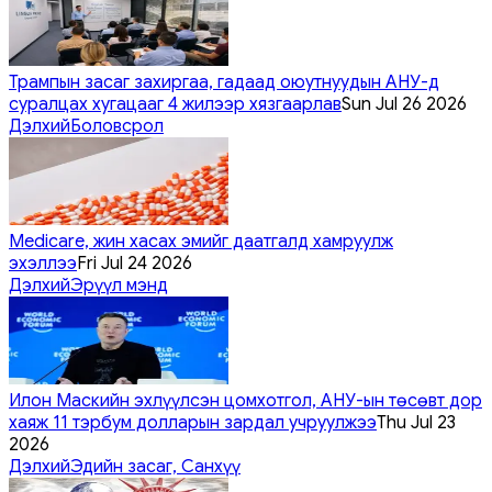
Трампын засаг захиргаа, гадаад оюутнуудын АНУ-д
суралцах хугацааг 4 жилээр хязгаарлав
Sun Jul 26 2026
Дэлхий
Боловсрол
Medicare, жин хасах эмийг даатгалд хамруулж
эхэллээ
Fri Jul 24 2026
Дэлхий
Эрүүл мэнд
Илон Маскийн эхлүүлсэн цомхотгол, АНУ-ын төсөвт дор
хаяж 11 тэрбум долларын зардал учруулжээ
Thu Jul 23
2026
Дэлхий
Эдийн засаг, Санхүү