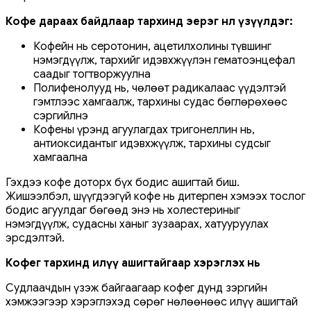
Кофе дараах байдлаар тархинд эерэг нөлөө үзүүлдэг:
Кофейн нь серотонин, ацетилхолины түвшинг
нэмэгдүүлж, тархийг идэвхжүүлэн гематоэнцефал
саадыг тогтворжуулна
Полифенолууд нь, чөлөөт радикалаас үүдэлтэй
гэмтлээс хамгаалж, тархины судас бөглөрөхөөс
сэргийлнэ
Кофены үрэнд агуулагдах тригонеллин нь,
антиоксидантыг идэвхжүүлж, тархины судсыг
хамгаална
Гэхдээ кофе доторх бүх бодис ашигтай биш.
Жишээлбэл, шүүгдээгүй кофе нь дитерпен хэмээх тослог
бодис агуулдаг бөгөөд энэ нь холестериныг
нэмэгдүүлж, судасны ханыг зузаарах, хатууруулах
эрсдэлтэй.
Кофег тархинд илүү ашигтайгаар хэрэглэх нь
Судлаачдын үзэж байгаагаар кофег дунд зэргийн
хэмжээгээр хэрэглэхэд сөрөг нөлөөнөөс илүү ашигтай