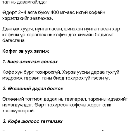
тал нь давамгайлдаг.
Өдөрт 2–4 аяга буюу 400 мг-аас ихгүй кофейн
хэрэглэхийг зөвлөжээ.
Дөнгөж хуурч, нунтагласан, шинэхэн нунтагласан хар
кофены үр хэрэглэх нь кофен дох химийн бодисыг
багасгана
Кофег зөв уух зөвлөмж
1. Биеэ ажиглаж сонсох
Кофе хүн бүрт тохирохгүй. Хэрэв уусны дараа тухгүй
мэдрэмж төрвөл, таны биед тохирохгүй гэсэн үг.
2. Өглөөний дадал болгох
Өглөөний тогтмол дадал нь төвлөрөл, тархины идэвхийг
нэмэгдүүлдэг. Өөрт тохирсон кофены жорыг олж
хэвшүүлээрэй.
3. Кофе шопоос татгалзах