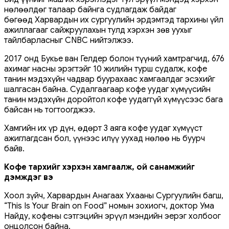
нөлөөлдөг талаар байнга судлагдаж байдаг
бөгөөд Харвардын их сургуулийн эрдэмтэд тархины үйл
ажиллагааг сайжруулахын тулд хэрхэн зөв уухыг
тайлбарласныг CNBC нийтэлжээ.
2017 онд Букье ван Гелдер болон түүний хамтрагчид, 676
ахимаг насны эрэгтэйг 10 жилийн турш судалж, кофе
танин мэдэхүйн чадвар буурахаас хамгаалдаг эсэхийг
шалгасан байна. Судалгаагаар кофе уудаг хүмүүсийн
танин мэдэхүйн доройтол кофе уудаггүй хүмүүсээс бага
байсан нь тогтоогджээ.
Хамгийн их үр дүн, өдөрт 3 аяга кофе уудаг хүмүүст
ажиглагдсан бол, үүнээс илүү уухад нөлөө нь буурч
байв.
Кофе тархийг хэрхэн хамгаалж, ой санамжийг
дэмждэг вэ
Хоол зүйч, Харвардын Анагаах Ухааны Сургуулийн багш,
“This Is Your Brain on Food” номын зохиогч, доктор Ума
Найду, кофены сэтгэцийн эрүүл мэндийн эерэг холбоог
онцолсон байна.