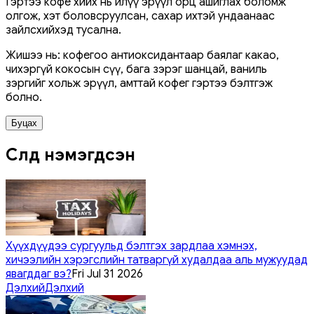
Гэртээ кофе хийх нь илүү эрүүл орц ашиглах боломж
олгож, хэт боловсруулсан, сахар ихтэй ундаанаас
зайлсхийхэд тусална.
Жишээ нь: кофегоо антиоксидантаар баялаг какао,
чихэргүй кокосын сүү, бага зэрэг шанцай, ваниль
зэргийг хольж эрүүл, амттай кофег гэртээ бэлтгэж
болно.
Буцах
Сүүлд нэмэгдсэн
Хүүхдүүдээ сургуульд бэлтгэх зардлаа хэмнэх,
хичээлийн хэрэгслийн татваргүй худалдаа аль мужуудад
явагддаг вэ?
Fri Jul 31 2026
Дэлхий
Дэлхий