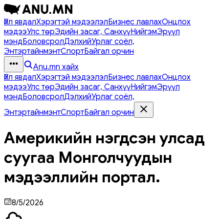
Үйл явдал
Хэрэгтэй мэдээлэл
Бизнес лавлах
Онцлох
мэдээ
Улс төр
Эдийн засаг, Санхүү
Нийгэм
Эрүүл
мэнд
Боловсрол
Дэлхий
Урлаг соёл,
Энтэртайнмэнт
Спорт
Байгал орчин
Anu.mn хайх
Үйл явдал
Хэрэгтэй мэдээлэл
Бизнес лавлах
Онцлох
мэдээ
Улс төр
Эдийн засаг, Санхүү
Нийгэм
Эрүүл
мэнд
Боловсрол
Дэлхий
Урлаг соёл,
Энтэртайнмэнт
Спорт
Байгал орчин
Америкийн нэгдсэн улсад
суугаа Монголчуудын
мэдээллийн портал.
8/5/2026