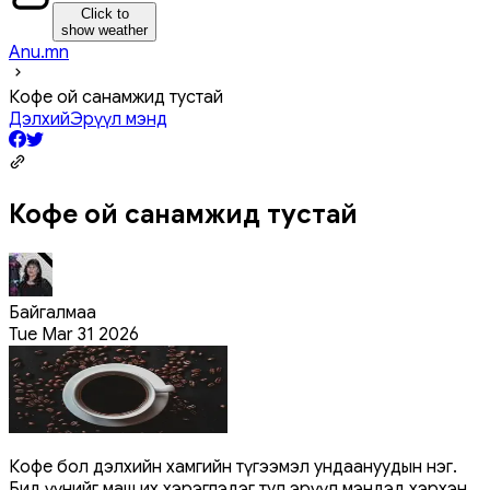
Click to
show weather
Anu.mn
Кофе ой санамжид тустай
Дэлхий
Эрүүл мэнд
Кофе ой санамжид тустай
Байгалмаа
Tue Mar 31 2026
Кофе бол дэлхийн хамгийн түгээмэл ундаануудын нэг.
Бид үүнийг маш их хэрэглэдэг тул эрүүл мэндэд хэрхэн