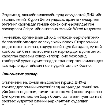
Эрдэмтэд, өвчнийг эмчлэхийн тулд асуудалтай ДНХ-ийг
таслан, генийг бүрэн бүтэн үлдээж, архины хамаарлын
эмгэгийг хариуцдаг генийн санах ойг өөрчилдөг ген
засварлагч Crispr-ийг ашиглана гэснийг Wired мэдээлэв.
Түүнчилэн, организмын ДНХ-д чиглэсэн өөрчлөлт хийх
боломжийг олгодог молекул хайч болох Crispr генийн
редакторыг ашиглан, хадуур эсийн цус багадалт, үүнтэй
холбоотой бета талассеми гэж нэрлэгддэг цусны эмгэг,
харалган харааны ховор хэлбэр, бие махбодид
хэлбэргүй уураг хуримтлагддаг транстиретин амилоидоз
гэж нэрлэгддэг аймшигт өвчнүүдийг эмчлэх болно.
Эпигенетик засвар
Эпигенетик нь, хүний амьдралын туршид ДНХ-д
тохиолддог генийн илэрхийлэлд нөлөөлдөг, хүний зан
үйл (хоолны дэглэм, тамхи татах гэх мэт) эсвэл хүрээлэн
буй орчны нөлөөлөл (хорт бодис, хэт ягаан туяа гэх мэт)
зэргээс үүдэлтэй химийн өөрчлөлтийг судалдаг.