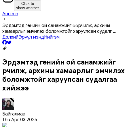
Click to
show weather
Anu.mn
Эрдэмтэд генийн ой санамжийг өөрчилж, архины
хамаарлыг эмчилэх боломжтойг харуулсан судалг
...
Дэлхий
Эрүүл мэнд
Нийгэм
Эрдэмтэд генийн ой санамжийг
өөрчилж, архины хамаарлыг эмчилэх
боломжтойг харуулсан судалгаа
хийжээ
Байгалмаа
Thu Apr 03 2025