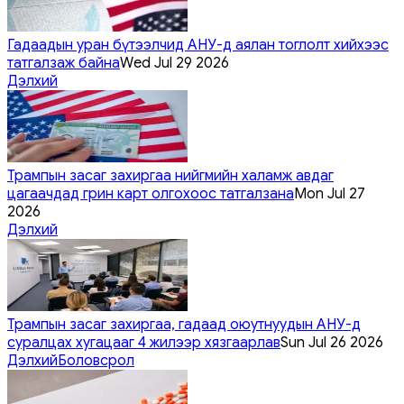
Гадаадын уран бүтээлчид АНУ-д аялан тоглолт хийхээс
татгалзаж байна
Wed Jul 29 2026
Дэлхий
Трампын засаг захиргаа нийгмийн халамж авдаг
цагаачдад грин карт олгохоос татгалзана
Mon Jul 27
2026
Дэлхий
Трампын засаг захиргаа, гадаад оюутнуудын АНУ-д
суралцах хугацааг 4 жилээр хязгаарлав
Sun Jul 26 2026
Дэлхий
Боловсрол