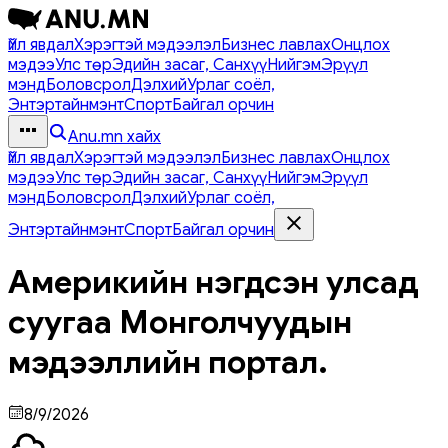
Үйл явдал
Хэрэгтэй мэдээлэл
Бизнес лавлах
Онцлох
мэдээ
Улс төр
Эдийн засаг, Санхүү
Нийгэм
Эрүүл
мэнд
Боловсрол
Дэлхий
Урлаг соёл,
Энтэртайнмэнт
Спорт
Байгал орчин
Anu.mn хайх
Үйл явдал
Хэрэгтэй мэдээлэл
Бизнес лавлах
Онцлох
мэдээ
Улс төр
Эдийн засаг, Санхүү
Нийгэм
Эрүүл
мэнд
Боловсрол
Дэлхий
Урлаг соёл,
Энтэртайнмэнт
Спорт
Байгал орчин
Америкийн нэгдсэн улсад
суугаа Монголчуудын
мэдээллийн портал.
8/9/2026