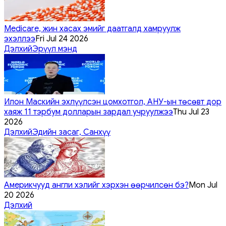
Medicare, жин хасах эмийг даатгалд хамруулж
эхэллээ
Fri Jul 24 2026
Дэлхий
Эрүүл мэнд
Илон Маскийн эхлүүлсэн цомхотгол, АНУ-ын төсөвт дор
хаяж 11 тэрбум долларын зардал учруулжээ
Thu Jul 23
2026
Дэлхий
Эдийн засаг, Санхүү
Америкчууд англи хэлийг хэрхэн өөрчилсөн бэ?
Mon Jul
20 2026
Дэлхий