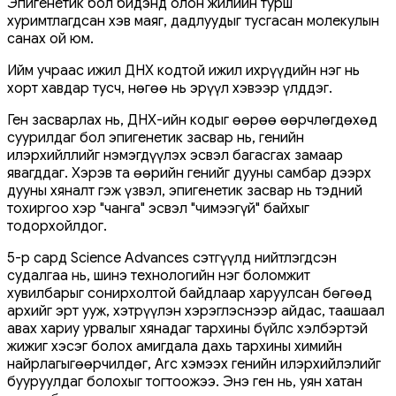
Эпигенетик бол бидэнд олон жилийн турш
хуримтлагдсан хэв маяг, дадлуудыг тусгасан молекулын
санах ой юм.
Ийм учраас ижил ДНХ кодтой ижил ихрүүдийн нэг нь
хорт хавдар тусч, нөгөө нь эрүүл хэвээр үлддэг.
Ген засварлах нь, ДНХ-ийн кодыг өөрөө өөрчлөгдөхөд
суурилдаг бол эпигенетик засвар нь, генийн
илэрхийллийг нэмэгдүүлэх эсвэл багасгах замаар
явагддаг. Хэрэв та өөрийн генийг дууны самбар дээрх
дууны хяналт гэж үзвэл, эпигенетик засвар нь тэдний
тохиргоо хэр "чанга" эсвэл "чимээгүй" байхыг
тодорхойлдог.
5-р сард Science Advances сэтгүүлд нийтлэгдсэн
судалгаа нь, шинэ технологийн нэг боломжит
хувилбарыг сонирхолтой байдлаар харуулсан бөгөөд
архийг эрт ууж, хэтрүүлэн хэрэглэснээр айдас, таашаал
авах хариу урвалыг хянадаг тархины бүйлс хэлбэртэй
жижиг хэсэг болох амигдала дахь тархины химийн
найрлагыгөөрчилдөг, Arc хэмээх генийн илэрхийлэлийг
бууруулдаг болохыг тогтоожээ. Энэ ген нь, уян хатан