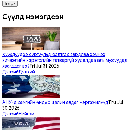
Буцах
Сүүлд нэмэгдсэн
Хүүхдүүдээ сургуульд бэлтгэх зардлаа хэмнэх,
хичээлийн хэрэгслийн татваргүй худалдаа аль мужуудад
явагддаг вэ?
Fri Jul 31 2026
Дэлхий
Дэлхий
АНУ-д хамгийн өндөр цалин авдаг мэргэжилүүд
Thu Jul
30 2026
Дэлхий
Нийгэм