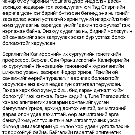
чанар буюу тархины туршлага дээр үндэслэн дасан
зохицох чадварын гол зохицуулагч юм Тэд Crispr-ийн
өөрчлөгдсөн хэлбэрийг бүтээсэн бөгөөд энэ нь генийг
засварлах эсвэл устгахгүй харин түүний илэрхийлэлийг
нэмэгдүүлдэг нь харагдса. Үүнийг "дахин тохируулах" гэж
нэрлэжээ байна. Энэхүү судалгаа нь, бидний молекулын
ой санамжийг засч залруулах эсвэл бүр устгаж болох
боломжтойг харуулсан .
Берклигийн Калифорнийн их сургуулийн генетикийн
профессор, Беркли, Сан Францискогийн Калифорнийн
их сургуулийн Инновацийн геномикийн хүрээлэнгийн
шинжлэх ухааны захирал Федор Урнов, “Генийн ой
санамжийг өөрийн туршлагыг өөрчлөх боломжтойг
харуулсан энэ ажил надад гүн сэтгэгдэл төрүүлсэн.
Гэхдээ харх бол хүмүүс биш, бид яаран дүгнэлт хийж
болохгүй” гэж хэлжээ. Гэсэн хэдий ч, Tune Therapeutics
хэмээх эпигенетик засварын компанийг үүсгэн
байгуулагч Урнов, архинд донтох өвчтэй, эмчилгээний
дараа олон удаа дахилттай, өөр эмчилгээний арга
байхгүй хүмүүст туршилтын эмчилгээг туршиж үзсэн
бөгөөд ийм засварын үр нөлөө хэр удаан үргэлжлэх нь
тодорхойгүй байна. Байгалийн гаралтай эпигенетик