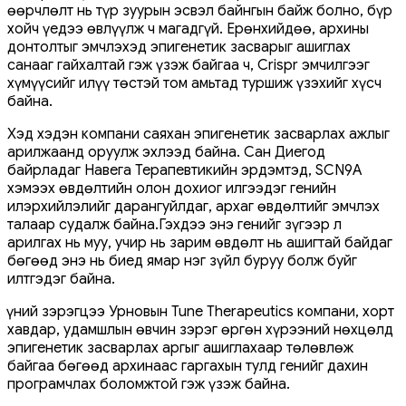
өөрчлөлт нь түр зуурын эсвэл байнгын байж болно, бүр
хойч үедээ өвлүүлж ч магадгүй. Ерөнхийдөө, архины
донтолтыг эмчлэхэд эпигенетик засварыг ашиглах
санааг гайхалтай гэж үзэж байгаа ч, Crispr эмчилгээг
хүмүүсийг илүү төстэй том амьтад туршиж үзэхийг хүсч
байна.
Хэд хэдэн компани саяхан эпигенетик засварлах ажлыг
арилжаанд оруулж эхлээд байна. Сан Диегод
байрладаг Навега Терапевтикийн эрдэмтэд, SCN9A
хэмээх өвдөлтийн олон дохиог илгээдэг генийн
илэрхийлэлийг дарангуйлдаг, архаг өвдөлтийг эмчлэх
талаар судалж байна.Гэхдээ энэ генийг зүгээр л
арилгах нь муу, учир нь зарим өвдөлт нь ашигтай байдаг
бөгөөд энэ нь биед ямар нэг зүйл буруу болж буйг
илтгэдэг байна.
Үүний зэрэгцээ Урновын Tune Therapeutics компани, хорт
хавдар, удамшлын өвчин зэрэг өргөн хүрээний нөхцөлд
эпигенетик засварлах аргыг ашиглахаар төлөвлөж
байгаа бөгөөд архинаас гаргахын тулд генийг дахин
програмчлах боломжтой гэж үзэж байна.