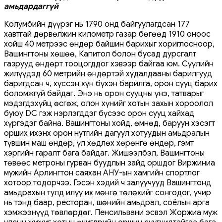
амьдардаггүй
Колумбийн дүүрэг нь 1790 онд байгуулагдсан 177
хавтгай дөрвөлжин километр газар бөгөөд 1910 оноос
хойш 40 метрээс өндөр байшин барихыг хориглосноор,
Вашингтоны хөшөө, Капитол болон бусад дурсгалт
газрууд өндөрт тооцогддог хэвээр байгаа юм. Сүүлийн
жилүүдэд 60 метрийн өндөртэй худалдааны барилгууд
баригдсан ч, хүссэн хүн бүхэн барилга, орон сууц барих
боломжгүй байдаг. Энэ нь орон сууцны үнэ, татварыг
мэдэгдэхүйц өсгөж, олон хүнийг хотын захын хороолол
буюу DC гэж нэрлэгддэг бүсээс орон сууц хайхад
хүргэдэг байна. Вашингтоны хойд, өмнөд, баруун хэсэгт
орших ихэнх орон нутгийн дагуул хотуудын амьдралын
түвшин маш өндөр, үл хөдлөх хөрөнгө өндөр, гэмт
хэргийн гаралт бага байдаг. Жишээлбэл, Вашингтоны
төвөөс метроны гурван буудлын зайд оршдог Виржиниа
мужийн Арлингтон саяхан АНУ-ын хамгийн спортлог
хотоор тодорчээ. Гэсэн хэдий ч залуучууд Вашингтонд
амьдрахын тулд илүү их мөнгө төлөхийг сонгодог, учир
нь тэнд баар, ресторан, шөнийн амьдрал, соёлын арга
хэмжээнүүд төвлөрдөг. Пенсильвани эсвэл Жоржиа муж