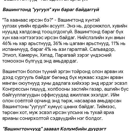
Вашингтонд "уугуул" хүн бараг байдаггүй
"Та хаанаас ирсэн бэ?" - Вашингтонд хүнтэй
уулзах үеийн ердийн асуулт. Энэ нь, доромжлол, хувийн
нууцад халдсанд тооцогдохгүй. Вашингтонд бараг бүх
хүн хаа нэгтээгээс ирсэн байдаг. Нийслэлийн хүн амын
46% нь хар арьстнууд, 36% нь цагаан арьстнууд, 11% нь
испаничууд, бараг 4% нь ази гаралтай. Сальвадор,
Этиоп, Камерун, Хятад, Парагвай зэрэг үндэсний
томоохон бүлгүүд энд амьдардаг.
Вашингтон болон түүний эргэн тойронд олон арван их
дээд сургууль байдаг бөгөөд бүх мужаас хэдэн арван
мянган оюутнууд зуны дадлага хийхээр энд ирдэг эсвэл
Конгрессын гишүүд, холбооны засгийн газар, ашгийн бус
байгууллагуудын оффисуудад ажиллаж эхэлдэг. Ийм
олон соёлтой орчинд энд төрж, насаараа амьдарсан
Вашингтоны "уугуул" хүмүүс цөөнх байдаг. Тиймээс,
төрсөн хот, муж эсвэл ирсэн улсынх нь тухай яриа
ярианы сонирхолтой сэдвүүдийн нэг болдог.
"Вашингтончууд" заавал Колумбийн дүүрэгт