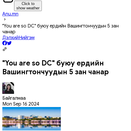
Click to
show weather
Anu.mn
"You are so DC" буюу ердийн Вашингтончуудын 5 зан
чанар
Дэлхий
Нийгэм
"You are so DC" буюу ердийн
Вашингтончуудын 5 зан чанар
Байгалмаа
Mon Sep 16 2024