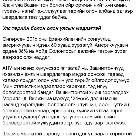
Ялангуяа Вашингтон болон ойр орчмын нийт хүн амын,
гуравны нэгийг ажиллуулдаг төрийн олон албанд эдгээр
шаардлага тавигддаг байна.
Улс төрийн болон олон улсын мэдлэгтэй
Өнгөрсөн 2016 оны Ерөнхийлөгчийн сонгуульд
америкчуудын идэвх 60 хувьд хүрээгүй. Америкчуудын
ердөө 36% нь Хойд Солонгосыг дэлхийн газрын зураг
дээрээс олж чаддаг.
АНУ-ын ихэнх хүмүүсээс ялгаатай нь, Вашингтончууд
ихэвчлэн ажлын шаардлагаар мэдээ сонсож, гадаад
хэлээр ярьдаг, олон улсын улс төрийг ойлгодог хүмүүс.
Мөн статистик мэдээллээс харахад, тэд илүү
боловсролтой байдаг. Вашингтонтой хөрш зэргэлдээх
Мэрилэнд, Виржиниа мужууд "24-өөс дээш насны
насанд хүрэгчдийн боловсролын түвшин, орон нутгийн
боловсролын чанар, арьс өнгө, хүйсийн ялгаа зэрэг
үзүүлэлтүүдээр" үнэлдэг тус улсын хамгийн сайн
боловсролтой мужуудын хоёр, зургадугаарт жагсчээ.
Шашин, мөнгөтэй зэрэгцэн сонгодог утгаараа хориотой