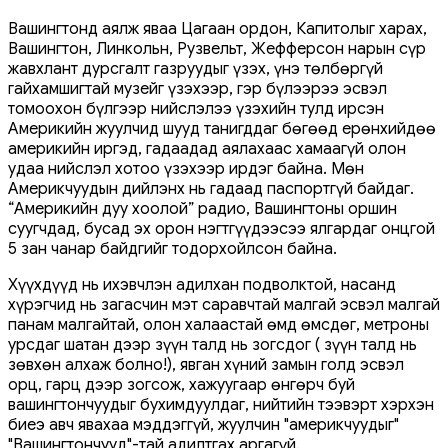
Вашингтонд аялж яваа Цагаан ордон, Капитолыг харах,
Вашингтон, Линкольн, Рузвельт, Жефферсон нарын сүр
жавхлант дурсгалт газруудыг үзэх, үнэ төлбөргүй
гайхамшигтай музейг үзэхээр, гэр бүлээрээ эсвэл
томоохон бүлгээр нийслэлээ үзэхийн тулд ирсэн
Америкийн жуулчид шууд танигддаг бөгөөд ерөнхийдөө
америкийн иргэд, гадаадад аялахаас хамаагүй олон
удаа нийслэл хотоо үзэхээр ирдэг байна. Мөн
Америкчуудын дийлэнх нь гадаад паспортгүй байдаг.
“Америкийн дуу хоолой” радио, Вашингтоны оршин
суугчдад, бусад эх орон нэгтгүүдээсээ ялгардаг онцгой
5 зан чанар байдгийг тодорхойлсон байна.
Хүүхдүүд нь ихэвчлэн адилхан подволктой, насанд
хүрэгчид нь загасчин мэт саравчтай малгай эсвэл малгай
панам малгайтай, олон халаастай өмд өмсдөг, метроны
урсдаг шатан дээр зүүн талд нь зогсдог ( зүүн талд нь
зөвхөн алхаж болно!), явган хүний ​​замын голд эсвэл
орц, гарц дээр зогсож, хажуугаар өнгөрч буй
вашингтончуудыг бухимдуулдаг, нийтийн тээвэрт хэрхэн
биеэ авч явахаа мэддэггүй, жуулчин "америкчуудыг"
"Вашингтончууд"-тай адилтгах аргагүй.