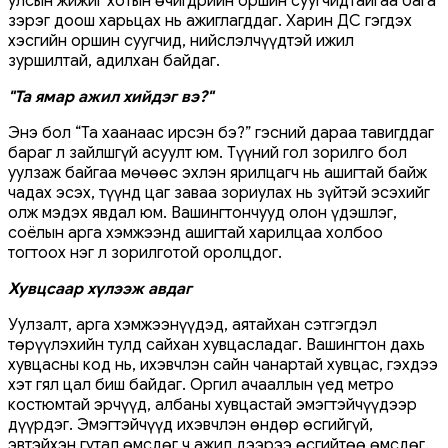
улсын жижиг хотын өчигдрийн оршин суугчидтайгаа бага
зэрэг доош харьцах нь ажиглагддаг. Харин ДС гэгдэх
хэсгийн оршин суугчид, нийслэлчүүдтэй ижил
зуршилтай, адилхан байдаг.
"Та ямар ажил хийдэг вэ?"
Энэ бол “Та хаанаас ирсэн бэ?” гэсний дараа тавигддаг
бараг л зайлшгүй асуулт юм. Түүний гол зорилго бол
уулзаж байгаа мөчөөс эхлэн ярилцагч нь ашигтай байж
чадах эсэх, түүнд цаг заваа зориулах нь зүйтэй эсэхийг
олж мэдэх явдал юм. Вашингтончууд олон үдэшлэг,
соёлын арга хэмжээнд ашигтай харилцаа холбоо
тогтоох нэг л зорилготой оролцдог.
Хувцсаар хүлээж авдаг
Уулзалт, арга хэмжээнүүдэд, аятайхан сэтгэгдэл
төрүүлэхийн тулд сайхан хувцасладаг. Вашингтон дахь
хувцасны код нь, ихэвчлэн сайн чанартай хувцас, гэхдээ
хэт гял цал биш байдаг. Оргил ачааллын үед метро
костюмтай эрчүүд, албаны хувцастай эмэгтэйчүүдээр
дүүрдэг. Эмэгтэйчүүд ихэвчлэн өндөр өсгийгүй,
эвтэйхэн гутал өмсдөг ч ажил дээрээ өсгийтөө өмсдөг.