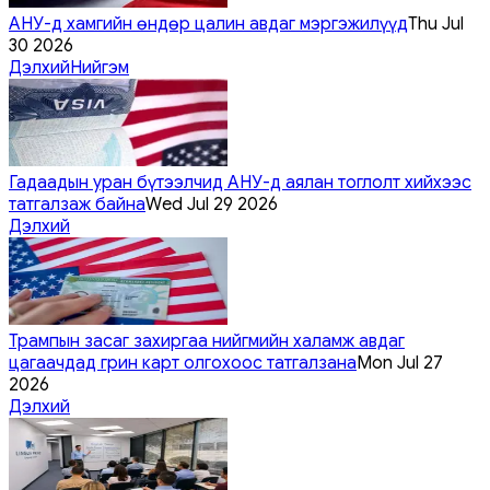
АНУ-д хамгийн өндөр цалин авдаг мэргэжилүүд
Thu Jul
30 2026
Дэлхий
Нийгэм
Гадаадын уран бүтээлчид АНУ-д аялан тоглолт хийхээс
татгалзаж байна
Wed Jul 29 2026
Дэлхий
Трампын засаг захиргаа нийгмийн халамж авдаг
цагаачдад грин карт олгохоос татгалзана
Mon Jul 27
2026
Дэлхий