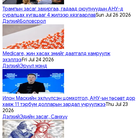
Трампын засаг захиргаа, гадаад оюутнуудын АНУ-д
суралцах хугацааг 4 жилээр хязгаарлав
Sun Jul 26 2026
Дэлхий
Боловсрол
Medicare, жин хасах эмийг даатгалд хамруулж
эхэллээ
Fri Jul 24 2026
Дэлхий
Эрүүл мэнд
Илон Маскийн эхлүүлсэн цомхотгол, АНУ-ын төсөвт дор
хаяж 11 тэрбум долларын зардал учруулжээ
Thu Jul 23
2026
Дэлхий
Эдийн засаг, Санхүү