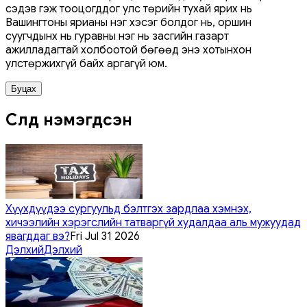
сэдэв гэж тооцогддог улс төрийн тухай ярих нь
Вашингтоны ярианы нэг хэсэг болдог нь, оршин
суугчдынх нь гуравны нэг нь засгийн газарт
ажилладагтай холбоотой бөгөөд энэ хотынхон
улстөржихгүй байх аргагүй юм.
Буцах
Сүүлд нэмэгдсэн
Хүүхдүүдээ сургуульд бэлтгэх зардлаа хэмнэх,
хичээлийн хэрэгслийн татваргүй худалдаа аль мужуудад
явагддаг вэ?
Fri Jul 31 2026
Дэлхий
Дэлхий