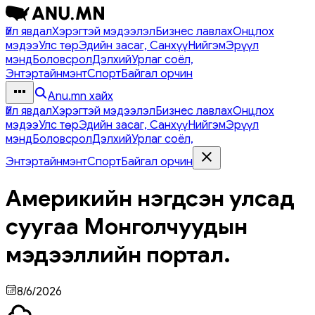
Үйл явдал
Хэрэгтэй мэдээлэл
Бизнес лавлах
Онцлох
мэдээ
Улс төр
Эдийн засаг, Санхүү
Нийгэм
Эрүүл
мэнд
Боловсрол
Дэлхий
Урлаг соёл,
Энтэртайнмэнт
Спорт
Байгал орчин
Anu.mn хайх
Үйл явдал
Хэрэгтэй мэдээлэл
Бизнес лавлах
Онцлох
мэдээ
Улс төр
Эдийн засаг, Санхүү
Нийгэм
Эрүүл
мэнд
Боловсрол
Дэлхий
Урлаг соёл,
Энтэртайнмэнт
Спорт
Байгал орчин
Америкийн нэгдсэн улсад
суугаа Монголчуудын
мэдээллийн портал.
8/6/2026