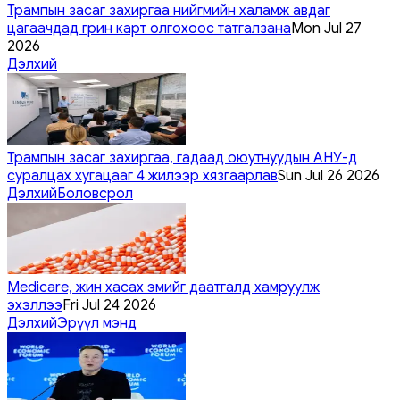
Трампын засаг захиргаа нийгмийн халамж авдаг
цагаачдад грин карт олгохоос татгалзана
Mon Jul 27
2026
Дэлхий
Трампын засаг захиргаа, гадаад оюутнуудын АНУ-д
суралцах хугацааг 4 жилээр хязгаарлав
Sun Jul 26 2026
Дэлхий
Боловсрол
Medicare, жин хасах эмийг даатгалд хамруулж
эхэллээ
Fri Jul 24 2026
Дэлхий
Эрүүл мэнд