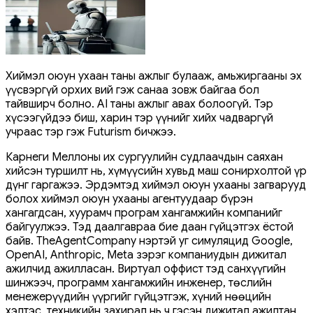
Хиймэл оюун ухаан таны ажлыг булааж, амьжиргааны эх
үүсвэргүй орхих вий гэж санаа зовж байгаа бол
тайвширч болно. AI таны ажлыг авах болоогүй. Тэр
хүсээгүйдээ биш, харин тэр үүнийг хийх чадваргүй
учраас тэр гэж Futurism бичжээ.
Карнеги Меллоны их сургуулийн судлаачдын саяхан
хийсэн туршилт нь, хүмүүсийн хувьд маш сонирхолтой үр
дүнг гаргажээ. Эрдэмтэд хиймэл оюун ухааны загварууд
болох хиймэл оюун ухааны агентуудаар бүрэн
хангагдсан, хуурамч програм хангамжийн компанийг
байгуулжээ. Тэд даалгавраа бие даан гүйцэтгэх ёстой
байв. TheAgentCompany нэртэй уг симуляцид Google,
OpenAI, Anthropic, Meta зэрэг компаниудын дижитал
ажилчид ажилласан. Виртуал оффист тэд санхүүгийн
шинжээч, программ хангамжийн инженер, төслийн
менежерүүдийн үүргийг гүйцэтгэж, хүний ​​нөөцийн
хэлтэс, техникийн захирал нь ч гэсэн дижитал ажилтан