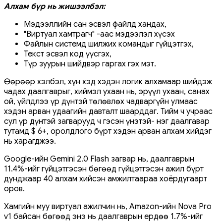
Алхам бүр нь жишээлбэл:
Мэдээллийн сан эсвэл файлд хандах,
"Виртуал хамтрагч" -аас мэдээлэл хүсэх
Файлын системд шилжих командыг гүйцэтгэх,
Текст эсвэл код үүсгэх,
Түр зуурын шийдвэр гаргах гэх мэт.
Өөрөөр хэлбэл, хүн хэд хэдэн логик алхамаар шийдэж
чадах даалгаврыг, хиймэл ухаан нь, эрүүл ухаан, санах
ой, үйлдлээ үр дүнтэй төлөвлөх чадваргүйн улмаас
хэдэн арван удаагийн давталт шаарддаг. Тийм ч учраас
сул үр дүнтэй загварууд ч гэсэн үнэтэй- нэг даалгавар
тутамд $ 6+, оролдлого бүрт хэдэн арван алхам хийдэг
нь харагджээ.
Google-ийн Gemini 2.0 Flash загвар нь, даалгаврын
11.4%-ийг гүйцэтгэсэн бөгөөд гүйцэтгэсэн ажил бүрт
дунджаар 40 алхам хийсэн амжилтаараа хоёрдугаарт
оров.
Хамгийн муу виртуал ажилчин нь, Amazon-ийн Nova Pro
v1 байсан бөгөөд энэ нь даалгаврын ердөө 1.7%-ийг