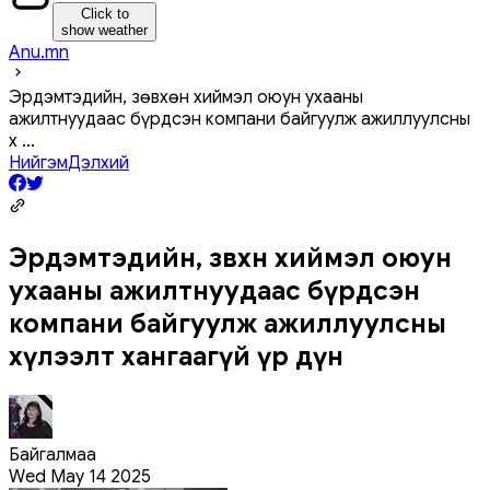
Click to
show weather
Anu.mn
Эрдэмтэдийн, зөвхөн хиймэл оюун ухааны
ажилтнуудаас бүрдсэн компани байгуулж ажиллуулсны
х
...
Нийгэм
Дэлхий
Эрдэмтэдийн, зөвхөн хиймэл оюун
ухааны ажилтнуудаас бүрдсэн
компани байгуулж ажиллуулсны
хүлээлт хангаагүй үр дүн
Байгалмаа
Wed May 14 2025