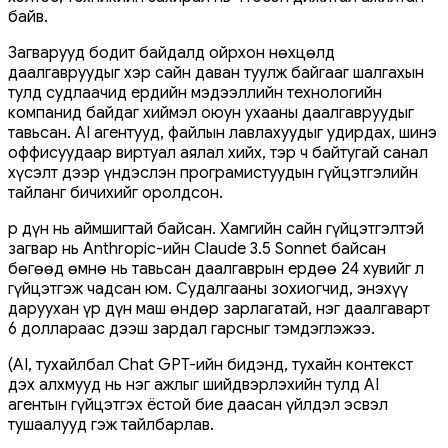
байв.
Загварууд бодит байдалд ойрхон нөхцөлд
даалгавруудыг хэр сайн даван туулж байгааг шалгахын
тулд судлаачид ердийн мэдээллийн технологийн
компанид байдаг хиймэл оюун ухааны даалгавруудыг
тавьсан. AI агентууд, файлын лавлахуудыг удирдах, шинэ
оффисуудаар виртуал аялал хийх, тэр ч байтугай санал
хүсэлт дээр үндэслэн програмистуудын гүйцэтгэлийн
тайланг бичихийг оролдсон.
Үр дүн нь аймшигтай байсан. Хамгийн сайн гүйцэтгэлтэй
загвар нь Anthropic-ийн Claude 3.5 Sonnet байсан
бөгөөд өмнө нь тавьсан даалгаврын ердөө 24 хувийг л
гүйцэтгэж чадсан юм. Судалгааны зохиогчид, энэхүү
даруухан үр дүн маш өндөр зарлагатай, нэг даалгаварт
6 доллараас дээш зардал гарсныг тэмдэглэжээ.
(AI, тухайлбал Chat GPT-ийн бидэнд, тухайн контекст
дэх алхмууд нь нэг ажлыг шийдвэрлэхийн тулд AI
агентын гүйцэтгэх ёстой бие даасан үйлдэл эсвэл
тушаалууд гэж тайлбарлав.