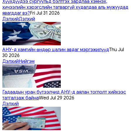
Хүүхдүүдээ сургуульд бэлтгэх зардлаа хэмнэх,
хичээлийн хэрэгслийн татваргүй худалдаа аль мужуудад
явагддаг вэ?
Fri Jul 31 2026
Дэлхий
Дэлхий
АНУ-д хамгийн өндөр цалин авдаг мэргэжилүүд
Thu Jul
30 2026
Дэлхий
Нийгэм
Гадаадын уран бүтээлчид АНУ-д аялан тоглолт хийхээс
татгалзаж байна
Wed Jul 29 2026
Дэлхий