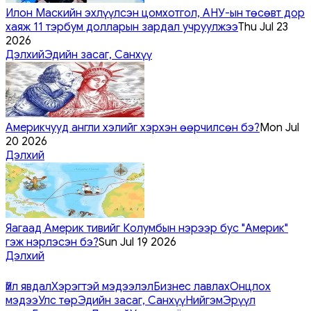
Илон Маскийн эхлүүлсэн цомхотгол, АНУ-ын төсөвт дор
хаяж 11 тэрбум долларын зардал учруулжээ
Thu Jul 23
2026
Дэлхий
Эдийн засаг, Санхүү
Америкчууд англи хэлийг хэрхэн өөрчилсөн бэ?
Mon Jul
20 2026
Дэлхий
Яагаад Америк тивийг Колумбын нэрээр бус "Америк"
гэж нэрлэсэн бэ?
Sun Jul 19 2026
Дэлхий
Үйл явдал
Хэрэгтэй мэдээлэл
Бизнес лавлах
Онцлох
мэдээ
Улс төр
Эдийн засаг, Санхүү
Нийгэм
Эрүүл