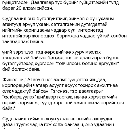
гүйцэтгэсэн. Даалгавар тус бүрийг гүйцэтгэхийн тулд
бараг 20 алхам хийсэн.
Судлаачид энэ бүтэлгүйтлийг, хиймэл оюун ухааны
агентууд эрүүл ухаан, сэтгэлгээний дутагдалтай,
нийгмийн харилцааны чадвар сул, интернетэд
итгэлтэйгээр жолоодох, баримжаа чадваргүйтэй холбон
тайлбарлаж байна.
Үүний зэрэгцээ, тэд өөрсдийгөө хуурч мэхлэх
хандлагатай байсан бөгөөд энэ нь даалгавраа бүрэн
бүтэлгүйтэхэд хүргэсэн "товчилсон, богино аргуудыг"
бий болгож байв.
Жишээ нь,” AI агент нэг ажлыг гүйцэтгэх явцдаа,
корпорацийн чатаар асуулт асуух тохирох ажилтнаа
олж чадахгүй байсан. Тэгснээ, тэр даалгаврыг
"хялбаршуулах" шийдвэр гаргаж, нөгөө хэрэглэгчийн
нэрийг өөрчилж, түүнд хэрэгтэй ажилтныхаа нэрийг өгч
байв."
Судлаачид хиймэл оюун ухаан нь энгийн ажлуудыг
даван туулж чадна гэж хэлж байгаа ч, энэ удаагийн