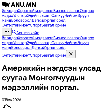
Үйл явдал
Хэрэгтэй мэдээлэл
Бизнес лавлах
Онцлох
мэдээ
Улс төр
Эдийн засаг, Санхүү
Нийгэм
Эрүүл
мэнд
Боловсрол
Дэлхий
Урлаг соёл,
Энтэртайнмэнт
Спорт
Байгал орчин
Anu.mn хайх
Үйл явдал
Хэрэгтэй мэдээлэл
Бизнес лавлах
Онцлох
мэдээ
Улс төр
Эдийн засаг, Санхүү
Нийгэм
Эрүүл
мэнд
Боловсрол
Дэлхий
Урлаг соёл,
Энтэртайнмэнт
Спорт
Байгал орчин
Америкийн нэгдсэн улсад
суугаа Монголчуудын
мэдээллийн портал.
8/6/2026