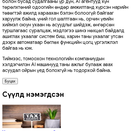
болон бусад судалгааны үр дүн, AI агентууд хүн
төрөлхтөний одоогийн өндөр амжилтанд хүрсэн нарийн
төвөгтэй ажилд хараахан бэлэн болоогүй байгааг
харуулж байна. Үүний гол шалтгаан нь, орчин үеийн
хиймэл оюун ухаан нь асуудлыг шийдэж, өнгөрсөн
туршлагаас суралцаж, мэдлэгээ шинэ нөхцөл байдалд
ашиглах ухаалаг систем биш, харин таны ухаалаг утсан
дээрх автоматаар бөглөх функцийн цогц үргэлжлэл
байгаа нь юм.
Тиймээс, томоохон технологийн компаниудын
хэлдэгчилэн AI машинууд таны ажлыг булааж авах
асуудал ойрын үед болохгүй нь тодорхой байна.
Буцах
Сүүлд нэмэгдсэн