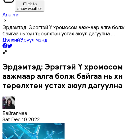
Click to
show weather
Anu.mn
Эрдэмтэд: Эрэгтэй Y хромосом аажмаар алга болж
байгаа нь хүн төрөлхтөн устах аюул дагуулна
...
Дэлхий
Эрүүл мэнд
Эрдэмтэд: Эрэгтэй Y хромосом
аажмаар алга болж байгаа нь хүн
төрөлхтөн устах аюул дагуулна
Байгалмаа
Sat Dec 10 2022