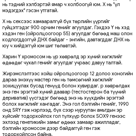
нь тэдний хэлбэртэй ямар ч холбоогүй юм. X нь "үл
мэдэгдэх" гэсэн утгатай.
X нь сексээс хамааралгүй бүх төрлийн үүргийг
гүйцэтгэдэг 900 орчим генийг агуулдаг. Гэхдээ Y нь хэд
хэдэн ген (ойролцоогоор 55) агуулдаг бөгөөд маш олон
кодлогддоггүй ДНХ байдаг - энгийн, давтагддаг ДНХ нь
юу ч хийдэггүй юм шиг төлөвтэй.
Харин Y хромосом нь үр хөврөлд эр хүний ​​хөгжлийг
өдөөдөг чухал генийг агуулдаг учраас давуу талтай.
Жирэмслэлтээс хойш ойролцоогоор 12 долоо хоногийн
дараа энэхүү мастер ген нь төмсөгний хөгжлийг
зохицуулах бусад генүүд болон хувирдаг. Үр хөврөлдөх
энэ ген эрэгтэй хүний ​​​​даавар (тестостерон ба түүний
дериватив) үүсгэдэг бөгөөд энэ нь хүүхдийн эрэгтэй
болох хөгжлийг хангадаг. Энэ гол бэлгийн генийг, 1990
онд SRY гэж нэрлээд, бүх сээр нуруутан амьтдын эр
хүйсийг тодорхойлох гол түлхүүр болох SOX9 генээс
эхлээд генетикийн замыг өдөөх замаар ажилладаг,
бэлгийн хромосом дээр байдаггүй ген гэж
тодорхойлсон байна.