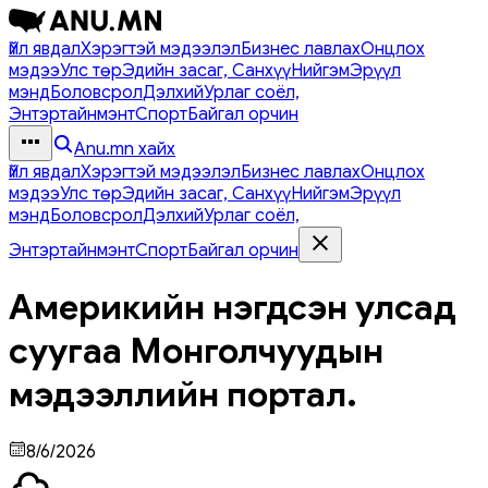
Үйл явдал
Хэрэгтэй мэдээлэл
Бизнес лавлах
Онцлох
мэдээ
Улс төр
Эдийн засаг, Санхүү
Нийгэм
Эрүүл
мэнд
Боловсрол
Дэлхий
Урлаг соёл,
Энтэртайнмэнт
Спорт
Байгал орчин
Anu.mn хайх
Үйл явдал
Хэрэгтэй мэдээлэл
Бизнес лавлах
Онцлох
мэдээ
Улс төр
Эдийн засаг, Санхүү
Нийгэм
Эрүүл
мэнд
Боловсрол
Дэлхий
Урлаг соёл,
Энтэртайнмэнт
Спорт
Байгал орчин
Америкийн нэгдсэн улсад
суугаа Монголчуудын
мэдээллийн портал.
8/6/2026