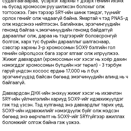
судалгаагаараа, үсэрхэг хархны Y дээрх генийн ихэнх
нь бусад хромосом руу шилжсэн болохыг олж
тогтоожээ. Гэвч тэрээр SRY-ийн шинж тэмдэг, түүнийг
орлох генийг олж чадаагүй байна. Ямартай ч тэд PNAS-д
олж мэдсэнээ нийтлэсэн. Багийнхан, эрэгчингүүдийн
геномд байгаа ч,эмэгчинүүдийн геномд байдаггүй
дарааллыг олж, дараа нь тэдгээрийг боловсронгуй
болгож, харх тус бүрийн дарааллыг шалгаснаар,
сэвсгэр хархны 3-р хромосомын SOX9 бэлгийн гол
генийн ойролцоох бага зэрэг ялгааг олж илрүүлжээ.
Жижиг давхардал (хромосомын нэг хэсэг нь хоёр дахин
нэмэгддэг хромосомын бүтцийн нэг төрөл) - 3 тэрбум
гаруй үндсэн хосоос ердөө 17,000 нь л бүх
эрэгчингүүдэд байсан бөгөөд эмэгчинүүдийн алинд нь ч
байгаагүй.
Давхардсан ДНХ-ийн энэхүү жижиг хэсэг нь ихэвчлэн
SRY-ийн үйлчилэлийн хариуд SOX9-ийг идэвхижүүлдэг
гэж тэд үзсэн. Тэд хулганад энэ давхардлыг тарих үед,
SOX9-ийн идэвхжилийг нэмэгдүүлж буйг олж мэдсэн
бөгөөд энэ өөрчлөлт нь SOX9-ийг SRYгүйгээр ажиллах
боломжийг олгож байна гэж үзжээ.