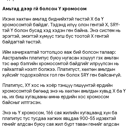
Амьтад дээр үгүй болсон Ү хромосом
Ихэнх хөхтөн амьтад биднийхтэй төстэй X ба Y
хромосомтой байдаг. Тэдэнд илүү олон гентэй X, SRY-
тэй Y болон бусад хэд хэдэн ген байна. Энэ систем нь
эрэгтэй, эмэгтэй хүмүүс тэгш бус тоотой X гентэй
байдагтай төстэй.
Ийм хачирхалтай тогтолцоо яаж бий болсон талаар:
Австралийн платипус буюу нугасан хошуут гэх амьтан
тэс өөр бэлгийн хромосомтой байдгийг илрүүлсэн нь
гайхалтай нээлт болжээ. Платипуст, хөхтөн амьтдын
хүйсийг тодорхойлох гол ген болох SRY ген байсангүй.
Платипус, XY хос нь хоёр тэнцүү гишүүнтэй ердийн
хромосомтой бөгөөд энэ нь хөхтөн амьтдын хувьд X ба Y
нь, их биш хугацааны өмнө ердийн хос хромосом
байсныг илтгэсэн.
Энэ нь Y хромосом, 166 сая жилийн хугацаанд хүн ба
платипус тус тусдаа хөгжих явцдаа 900-55 идэвхтэй
генийг алдсан буюу сая жил бүрт таван генийг алдсан