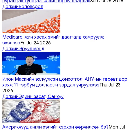
суралцах хугацааг 4 жилээр хязгаарлав
Sun Jul 26 2026
Дэлхий
Боловсрол
Medicare, жин хасах эмийг даатгалд хамруулж
эхэллээ
Fri Jul 24 2026
Дэлхий
Эрүүл мэнд
Илон Маскийн эхлүүлсэн цомхотгол, АНУ-ын төсөвт дор
хаяж 11 тэрбум долларын зардал учруулжээ
Thu Jul 23
2026
Дэлхий
Эдийн засаг, Санхүү
Америкчууд англи хэлийг хэрхэн өөрчилсөн бэ?
Mon Jul