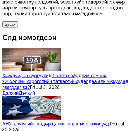
дээр очвол хүн олдохгүй, эсвэл хүйс тодорхойлох өөр
өөр системээр тусгаарлагдсан, хэд хэдэн хоорондоо
өөр, хүний ​​төрөл зүйлтэй таарч магадгүй юм.
Буцах
Сүүлд нэмэгдсэн
Хүүхдүүдээ сургуульд бэлтгэх зардлаа хэмнэх,
хичээлийн хэрэгслийн татваргүй худалдаа аль мужуудад
явагддаг вэ?
Fri Jul 31 2026
Дэлхий
Дэлхий
АНУ-д хамгийн өндөр цалин авдаг мэргэжилүүд
Thu Jul
30 2026