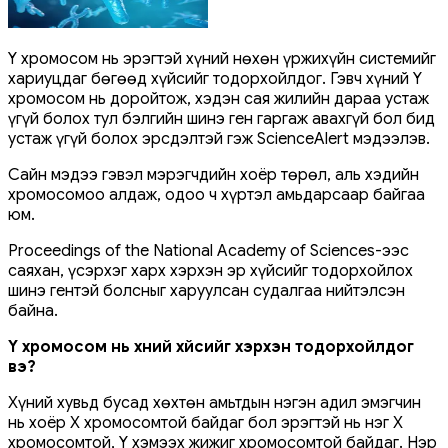
Y хромосом нь эрэгтэй хүний ​​нөхөн үржихүйн системийг
хариуцдаг бөгөөд хүйсийг тодорхойлдог. Гэвч хүний ​​Y
хромосом нь доройтож, хэдэн сая жилийн дараа устаж
үгүй ​​болох тул бэлгийн шинэ ген гаргаж авахгүй бол бид
устаж үгүй ​​болох эрсдэлтэй гэж ScienceAlert мэдээлэв.
Сайн мэдээ гэвэл мэрэгчдийн хоёр төрөл, аль хэдийн Ү
хромосомоо алдаж, одоо ч хүртэл амьдарсаар байгаа
юм.
Proceedings of the National Academy of Sciences-ээс
саяхан, үсэрхэг харх хэрхэн эр хүйсийг тодорхойлох
шинэ гентэй болсныг харуулсан судалгаа нийтэлсэн
байна.
Y хромосом нь хүний ​​хүйсийг хэрхэн тодорхойлдог
вэ?
Хүний хувьд бусад хөхтөн амьтдын нэгэн адил эмэгчин
нь хоёр Х хромосомтой байдаг бол эрэгтэй нь нэг X
хромосомтой, Y хэмээх жижиг хромосомтой байдаг. Нэр