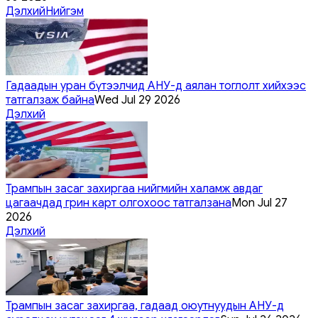
Дэлхий
Нийгэм
Гадаадын уран бүтээлчид АНУ-д аялан тоглолт хийхээс
татгалзаж байна
Wed Jul 29 2026
Дэлхий
Трампын засаг захиргаа нийгмийн халамж авдаг
цагаачдад грин карт олгохоос татгалзана
Mon Jul 27
2026
Дэлхий
Трампын засаг захиргаа, гадаад оюутнуудын АНУ-д