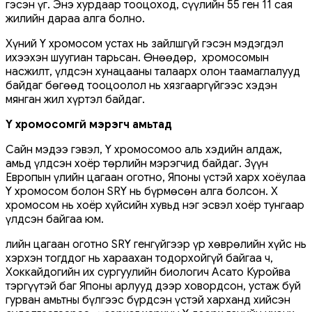
гэсэн үг. Энэ хурдаар тооцоход, сүүлийн 55 ген 11 сая
жилийн дараа алга болно.
Хүний Y хромосом устах нь зайлшгүй гэсэн мэдэгдэл
ихээхэн шуугиан тарьсан. Өнөөдөр, Ү хромосомын
насжилт, үлдсэн хунацааны талаарх олон таамаглалууд
байдаг бөгөөд тооцоолол нь хязгааргүйгээс хэдэн
мянган жил хүртэл байдаг.
Y хромосомгүй мэрэгч амьтад
Сайн мэдээ гэвэл, Y хромосомоо аль хэдийн алдаж,
амьд үлдсэн хоёр төрлийн мэрэгчид байдаг. Зүүн
Европын үлийн цагаан оготно, Японы үстэй харх хоёулаа
Y хромосом болон SRY нь бүрмөсөн алга болсон. X
хромосом нь хоёр хүйсийн хувьд нэг эсвэл хоёр тунгаар
үлдсэн байгаа юм.
Үлийн цагаан оготно SRY генгүйгээр үр хөврөлийн хүйс нь
хэрхэн тогддог нь хараахан тодорхойгүй байгаа ч,
Хоккайдогийн их сургуулийн биологич Асато Куройва
тэргүүтэй баг Японы арлууд дээр ховордсон, устаж буй
гурван амьтны бүлгээс бүрдсэн үстэй харханд хийсэн