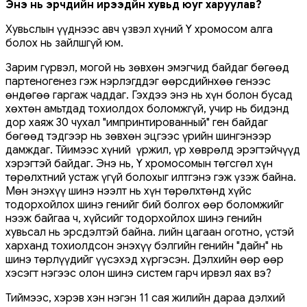
Энэ нь эрчүүдийн ирээдүйн хувьд юуг харуулав?
Хувьслын үүднээс авч үзвэл хүний ​​Y хромосом алга
болох нь зайлшгүй юм.
Зарим гүрвэл, могой нь зөвхөн эмэгчид байдаг бөгөөд
партеногенез гэж нэрлэгддэг өөрсдийнхөө генээс
өндөгөө гаргаж чаддаг. Гэхдээ энэ нь хүн болон бусад
хөхтөн амьтдад тохиолдох боломжгүй, учир нь бидэнд
дор хаяж 30 чухал "импринтированный" ген байдаг
бөгөөд тэдгээр нь зөвхөн эцгээс үрийн шингэнээр
дамждаг. Тйимээс хүний үржил, үр хөврөлд эрэгтэйчүүд
хэрэгтэй байдаг. Энэ нь, Y хромосомын төгсгөл хүн
төрөлхтний устаж үгүй ​​болохыг илтгэнэ гэж үзэж байна.
Мөн энэхүү шинэ нээлт нь хүн төрөлхтөнд хүйс
тодорхойлох шинэ генийг бий болгох өөр боломжийг
нээж байгаа ч, хүйсийг тодорхойлох шинэ генийн
хувьсал нь эрсдэлтэй байна. Үлийн цагаан оготно, үстэй
харханд тохиолдсон энэхүү бэлгийн генийн "дайн" нь
шинэ төрлүүдийг үүсэхэд хүргэсэн. Дэлхийн өөр өөр
хэсэгт нэгээс олон шинэ систем гарч ирвэл яах вэ?
Тиймээс, хэрэв хэн нэгэн 11 сая жилийн дараа дэлхий