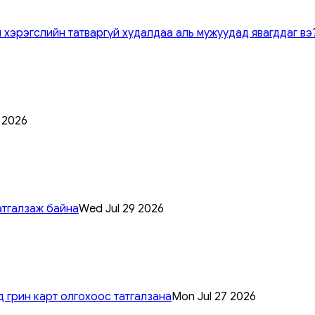
 хэрэгслийн татваргүй худалдаа аль мужуудад явагддаг вэ
0 2026
атгалзаж байна
Wed Jul 29 2026
 грин карт олгохоос татгалзана
Mon Jul 27 2026