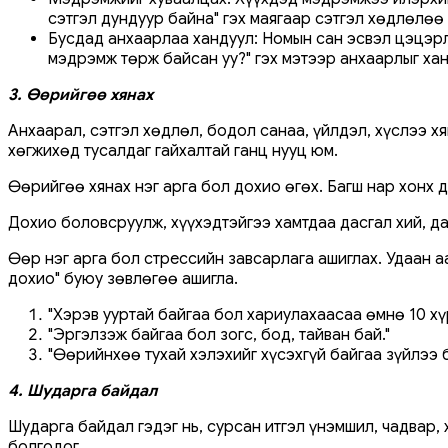
сэтгэл дундуур байна" гэх маягаар сэтгэл хөдлөлөө
Бусдад анхаарлаа хандуул: Номын сан эсвэл цэцэрлэ
мэдрэмж төрж байсан уу?" гэх мэтээр анхаарлыг хан
3. Өөрийгөө хянах
Анхаарал, сэтгэл хөдлөл, бодол санаа, үйлдэл, хүслээ х
хөгжихөд тусалдаг гайхалтай ганц нууц юм.
Өөрийгөө хянах нэг арга бол дохио өгөх. Багш нар хонх 
Дохио боловсруулж, хүүхэдтэйгээ хамтдаа дасгал хий, да
Өөр нэг арга бол стрессийн завсарлага ашиглах. Удаан а
дохио" буюу зөвлөгөө ашигла.
"Хэрэв ууртай байгаа бол хариулахаасаа өмнө 10 хү
"Эргэлзэж байгаа бол зогс, бод, тайван бай."
"Өөрийнхөө тухай хэлэхийг хүсэхгүй байгаа зүйлээ б
4. Шударга байдал
Шударга байдал гэдэг нь, сурсан итгэл үнэмшил, чадвар,
болгодог.