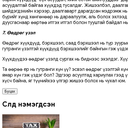
асуудалтай байгаа хүүхдэд тусалдаг. Жишээлбэл, даалга
шийдэгдэхийн хэрээр, даалгаварт дарагдсан мэдрэмж нь 
бүрийг хүнд хөнгөнөөр нь дараалуулж, аль болох эхлээд 
дуусгаснаар өөртөө итгэх итгэл болон тууштай байдал нь
7. Өөдрөг үзэл
Өөдрөг хүүхдүүд, бэрхшээл, саад бэрхшээл нь түр зууры
гутранги үзэлтэй хүүхдүүд бэрхшээлийг байнгын гэж үздэ
Хүүхдүүдээ өөдрөг үзэлд сургах нь биднээс эхэлдэг. Хүү
Та өөрөө ер нь гутранги хүн үү? эсвэл өөдрөг үзэлтэй хү
ямар хүн гэж үздэг бол? Эдгээр асуултад хариулах гээд 
хүсч байна, яг түүнийхээ үлгэр жишээ болох нь чухал юм.
Буцах
Сүүлд нэмэгдсэн