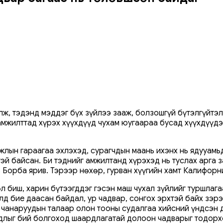
лж, тэдэнд мэддэг бүх зүйлээ зааж, болзошгүй бүтэлгүйтэл
мжилттад хүрэх хүүхдүүд чухам юугаараа бусад хүүхдүүдэ
жлын гараагаа эхлэхэд, сурагчдын маань ихэнх нь ядууамь
й байсан. Би тэднийг амжилтанд хүрэхэд нь туслах арга з
ь Борба ярив. Тэрээр нөхөр, гурван хүүгийн хамт Калифор
л биш, харин бүтээгддэг гэсэн маш чухал зүйлийг туршлаг
лд бие даасан байдал, ур чадвар, сонгох эрхтэй байх зэрэ
 чанаруудын талаар олон тооны судалгаа хийсний үндсэн д
адлыг бий болгоход шаардлагатай долоон чадварыг тодорх