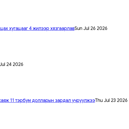
цах хугацааг 4 жилээр хязгаарлав
Sun Jul 26 2026
 Jul 24 2026
хаяж 11 тэрбум долларын зардал учруулжээ
Thu Jul 23 2026