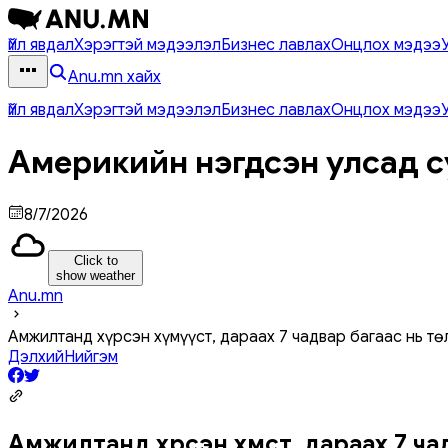
Үйл явдал
Хэрэгтэй мэдээлэл
Бизнес лавлах
Онцлох мэдээ
Anu.mn хайх
Үйл явдал
Хэрэгтэй мэдээлэл
Бизнес лавлах
Онцлох мэдээ
Америкийн нэгдсэн улсад с
8/7/2026
Click to
show weather
Anu.mn
Амжилтанд хүрсэн хүмүүст, дараах 7 чадвар багаас нь т
Дэлхий
Нийгэм
Амжилтанд хүрсэн хүмүүст, дараах 7 