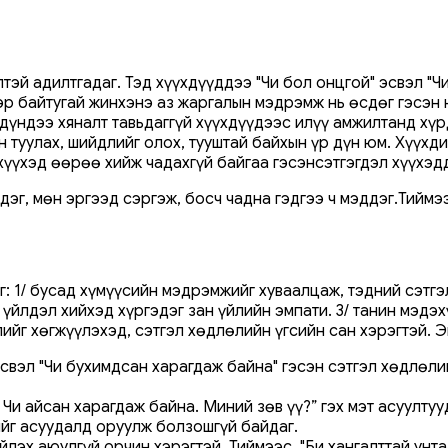
тэй адилтгадаг. Тэд хүүхдүүддээ "Чи бол онцгой" эсвэл "Ч
эр байтугай жинхэнэ аз жаргалын мэдрэмж нь өсдөг гэсэн 
үр дүндээ хяналт тавьдаггүй хүүхдүүдээс илүү амжилтанд х
н туулах, шийдлийг олох, тууштай байхын үр дүн юм. Хүүх
 хүүхэд өөрөө хийж чадахгүй байгаа гэсэнсэтгэгдэл хүүхэд
дэг, мөн эргээд сэргэж, босч чадна гэдгээ ч мэддэг.Тиймэ
г: 1/ бусад хүмүүсийн мэдрэмжийг хуваалцаж, тэдний сэтгэ
йлдэл хийхэд хүргэдэг зан үйлийн эмпати. 3/ танин мэдэхү
ийг хөгжүүлэхэд, сэтгэл хөдлөлийн үгсийн сан хэрэгтэй. Э
свэл "Чи бухимдсан харагдаж байна" гэсэн сэтгэл хөдлөлий
 Чи айсан харагдаж байна. Миний зөв үү?” гэх мэт асуулту
ийг асуудалд оруулж болзошгүй байдаг.
эх аюулгүй орчин хэрэгтэй. Тиймээс, "Би хангалттай унта