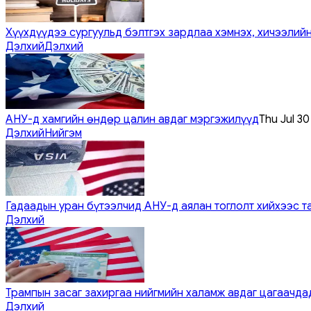
Хүүхдүүдээ сургуульд бэлтгэх зардлаа хэмнэх, хичээлийн
Дэлхий
Дэлхий
АНУ-д хамгийн өндөр цалин авдаг мэргэжилүүд
Thu Jul 3
Дэлхий
Нийгэм
Гадаадын уран бүтээлчид АНУ-д аялан тоглолт хийхээс т
Дэлхий
Трампын засаг захиргаа нийгмийн халамж авдаг цагаачдад
Дэлхий