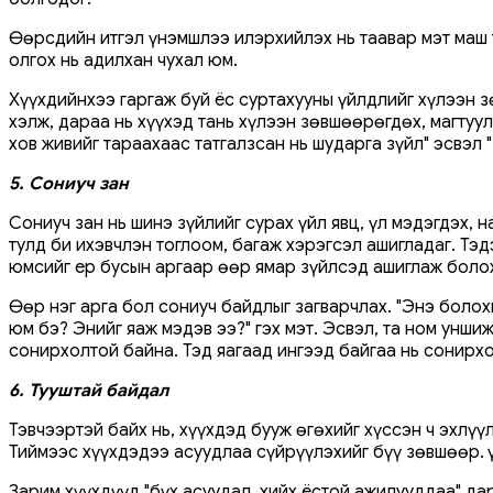
Өөрсдийн итгэл үнэмшлээ илэрхийлэх нь таавар мэт маш 
олгох нь адилхан чухал юм.
Хүүхдийнхээ гаргаж буй ёс суртахууны үйлдлийг хүлээн зө
хэлж, дараа нь хүүхэд тань хүлээн зөвшөөрөгдөх, магтуула
хов живийг тараахаас татгалзсан нь шударга зүйл" эсвэл 
5. Сониуч зан
Сониуч зан нь шинэ зүйлийг сурах үйл явц, үл мэдэгдэх, 
тулд би ихэвчлэн тоглоом, багаж хэрэгсэл ашигладаг. Тэд
юмсийг ер бусын аргаар өөр ямар зүйлсэд ашиглаж болох
Өөр нэг арга бол сониуч байдлыг загварчлах. "Энэ болохг
юм бэ? Энийг яаж мэдэв ээ?" гэх мэт. Эсвэл, та ном унши
сонирхолтой байна. Тэд яагаад ингээд байгаа нь сонирх
6. Тууштай байдал
Тэвчээртэй байх нь, хүүхдэд бууж өгөхийг хүссэн ч эхлүү
Тиймээс хүүхдэдээ асуудлаа сүйрүүлэхийг бүү зөвшөөр. Ү
Зарим хүүхдүүд "бүх асуудал, хийх ёстой ажилууддаа" да