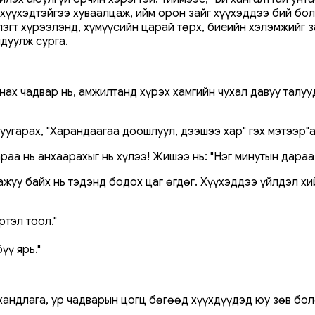
 хүүхэдтэйгээ хуваалцаж, ийм орон зайг хүүхэддээ бий бол
гт хүрээлэнд, хүмүүсийн царай төрх, биеийн хэлэмжийг за
дуулж сурга.
янах чадвар нь, амжилтанд хүрэх хамгийн чухал давуу талу
дуугарах, "Харандаагаа доошлуул, дээшээ хар" гэх мэтээр"
раа нь анхаарахыг нь хүлээ! Жишээ нь: "Нэг минутын дара
ажуу байх нь тэдэнд бодох цаг өгдөг. Хүүхэддээ үйлдэл х
ртэл тоол."
үү ярь."
 хандлага, ур чадварын цогц бөгөөд хүүхдүүдэд юу зөв бол