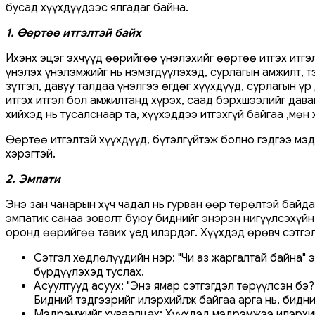
бусад хүүхдүүдээс ялгадаг байна.
1. Өөртөө итгэлтэй байх
Ихэнх эцэг эхчүүд өөрийгөө үнэлэхийг өөртөө итгэх итгэл
үнэлэх үнэлэмжийг нь нэмэгдүүлэхэд, сурлагын амжилт, т
зүтгэл, давуу талдаа үнэлгээ өгдөг хүүхдүүд, сурлагын 
итгэх итгэл бол амжилтанд хүрэх, саад бэрхшээлийг дава
хийхэд нь тусалснаар та, хүүхэддээ итгэхгүй байгаа ,мөн
Өөртөө итгэлтэй хүүхдүүд, бүтэлгүйтэж болно гэдгээ мэд
хэрэгтэй.
2. Эмпати
Энэ зан чанарын хүч чадал нь гурван өөр төрөлтэй байда
эмпатик санаа зоволт буюу биднийг энэрэн нигүүлсэхүйн ү
оронд өөрийгөө тавих үед илэрдэг. Хүүхдэд өрөвч сэтгэл
Сэтгэл хөдлөлүүдийн нэр: "Чи аз жаргалтай байна" э
бүрдүүлэхэд туслах.
Асуултууд асуух: "Энэ ямар сэтгэгдэл төрүүлсэн бэ?
Бидний тэдгээрийг илэрхийлж байгаа арга нь, бидн
Мэдрэмжийг хуваалцах: Хүүхдэд мэдрэмжээ илэрхийл