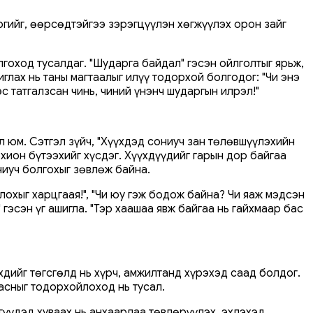
гийг, өөрсөдтэйгээ зэрэгцүүлэн хөгжүүлэх орон зайг
лгоход тусалдаг. "Шударга байдал" гэсэн ойлголтыг ярьж,
иглах нь таны магтаалыг илүү тодорхой болгодог: "Чи энэ
с татгалзсан чинь, чиний үнэнч шударгын илрэл!"
л юм. Сэтгэл зүйч, "Хүүхдэд сониуч зан төлөвшүүлэхийн
охион бүтээхийг хүсдэг. Хүүхдүүдийг гарын дор байгаа
ниуч болгохыг зөвлөж байна.
лохыг харцгаая!", "Чи юу гэж бодож байна? Чи яаж мэдсэн
 гэсэн үг ашигла. "Тэр хаашаа явж байгаа нь гайхмаар бас
хдийг төгсгөлд нь хүрч, амжилтанд хүрэхэд саад болдог.
асныг тодорхойлоход нь тусал.
гүүдэд хуваах нь анхаарлаа төвлөрүүлэх, эхлэхэд