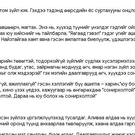
том зүйл юм. Гэхдээ тэдэнд өөрсдийн ёс суртахууны онцло
вшөөрч, магтах. Энэ нь, хүүхэд түүнийг үнэлдэг гэдгийг ой
х юу хийснийг нь тайлбарла. "Яагаад гэвэл" гэдэг үгийг аш
" Найзтайгаа хамт явна гэсэн амлалтаа биелүүлж, үдэшлэгээ
нарийн төвөгтэй, тодорхойгүй зүйлийг судлах хүсэлэрмэлзэ
энд будаг, утас, зайрмагны моднууд өгч, ямар нэгэн зүйл з
ыг олж мэдээрэй" гэх мэтийн даалгаврууд өгч, хүүхдээ со
үй, ажиллахгүй" гэсэн хэллэгийг бүү ашигла – харин,"юу бо
ж, кино үзэх үедээ, хажуугаар нь өнгөрөхдөө "сонирхолтой"
олтой. Дараа нь юу болох нь сонирхолтой"
лсэн зүйлээ үргэлжлүүлэхэд тусалдаг. Аливаа алдаа нь хүү
үний оронд түүнд анхаарлаа төвлөрүүлж, хаана алдаа гарг
рагдсан мэт сандран, бууж өгдөг. Даалгавруудыг жижиг хэс