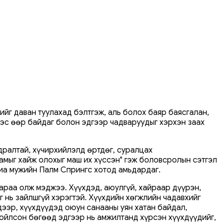
ийг даван туулахад бэлтгэж, аль болох баяр баясгалан,
эс өөр байдаг болон эдгээр чадваруудыг хэрхэн заах
дралтай, хүчирхийлэлд өртдөг, суралцах
амыг хайж олохыг маш их хүссэн" гэж боловсролын сэтгэл
ниа мужийн Палм Спрингс хотод амьдардаг.
аараа олж мэджээ. Хүүхдэд, аюулгүй, хайраар дүүрэн,
г нь зайлшгүй хэрэгтэй. Хүүхдийн хөгжлийн чадавхийг
ээр, хүүхдүүдэд оюун санааны уян хатан байдал,
ойлсон бөгөөд эдгээр нь амжилтанд хүрсэн хүүхдүүдийг,