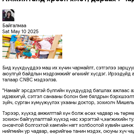
Байгалмаа
Sat May 10 2025
Бид хүүхдүүддээ маш их хүчин чармайлт, сэтгэлээ зарцуу
аюулгүй байдлын мэдрэмжийг өгөхийг хүсдэг. Ирээдүйд а
талаар CNBC мэдээлэв.
"Намайг эрсдэлтэй бүлгийн хүүхдүүдэд багшлах ажлаас а
идэвхигүй, сэтгэл санааны болон бие бялдрын бэрхшээлтэ
зүйч, сурган хүмүүжүүлэх ухааны доктор, зохиолч Мишел
Тэрээр, хүүхэд амжилттай хүн болж өсөх чадвар нь төрмө
зохион байгуулалттай хүүхэд нас хэрэгтэй ч,хөгжихийн ту
оновчтой болгохтой хамгийн нягт холбоотой хувийн шинж
нийгмийн ур чадвар, өөрийгөө танин мэдэх, оюуны хүч ч