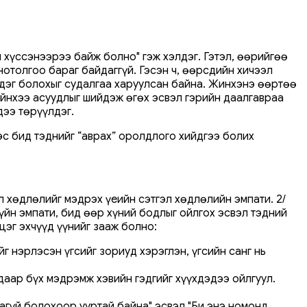
и хүссэнээрээ байж болно" гэж хэлдэг. Гэтэл, өөрийгөө
нотолгоо бараг байдаггүй. Гэсэн ч, өөрсдийн хичээл
үрдэг болохыг судалгаа харуулсан байна. Жинхэнэ өөртөө
дийнхээ асуудлыг шийдэж өгөх эсвэл гэрийн даалгавраа
дээ төрүүлдэг.
эс бид тэднийг “аврах” оролдлого хийдгээ болих
л хөдлөлийг мэдрэх үеийн сэтгэл хөдлөлийн эмпати. 2/
йн эмпати, бид өөр хүний ​​бодлыг ойлгох эсвэл тэдний
цэг эхчүүд үүнийг зааж болно:
г нэрлэсэн үгсийг зориуд хэрэглэн, үгсийн санг нь
удаар бүх мэдрэмж хэвийн гэдгийг хүүхдэдээ ойлгуул.
агүй болохоор ууртай байна" эсвэл "Би энэ номонд