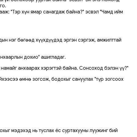
го.
аж: "Тэр хүн ямар санагдаж байна?" эсвэл "Чамд ийм
удын нэг бөгөөд хүүхдүүдэд эргэн сэргэж, амжилттай
анхаарлын дохио" ашигладаг.
а намайг анхаарах хэрэгтэй байна. Сонсоход бэлэн үү?"
ийхээсээ өмнө зогсож, бодохыг сануулах "түр зогсоох
охыг мэдэхэд нь туслах ёс суртахууны луужинг бий