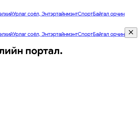
элхий
Урлаг соёл, Энтэртайнмэнт
Спорт
Байгал орчин
элхий
Урлаг соёл, Энтэртайнмэнт
Спорт
Байгал орчин
лийн портал.