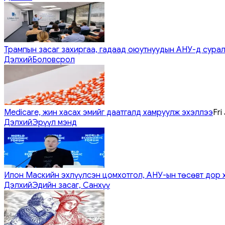
Трампын засаг захиргаа, гадаад оюутнуудын АНУ-д сурал
Дэлхий
Боловсрол
Medicare, жин хасах эмийг даатгалд хамруулж эхэллээ
Fri
Дэлхий
Эрүүл мэнд
Илон Маскийн эхлүүлсэн цомхотгол, АНУ-ын төсөвт дор 
Дэлхий
Эдийн засаг, Санхүү