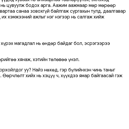
р нь цувуулж бодох арга. Аажим аажмаар мөр мөрөөр
вартаа санаа зовохгүй байлгаж сургахын тулд, даалгавар
д их хэмжээний ажлыг нэг нэгээр нь салгаж хийж
 хүрэх магадлал нь өндөр байдаг бол, эсрэгээрээ
өрийгөө хянаж, хэтийн төлөвөө үнэл.
дорхойлдог уу? Найз нөхөд, гэр бүлийнхэн чинь таныг
. Өөрчлөлт хийх нь хэцүү ч, хүүхдээ ямар байгаасай гэж