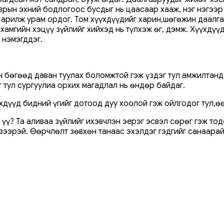
врын эхний бодлогоос бусдыг нь цаасаар хааж, нэг нэгээ
арилж урам ордог. Том хүүхдүүдийг харин,шөгөжин даалга
хамгийн хэцүү зүйлийг хийхэд нь түлхэж өг, дэмж. Хүүхдүү
 нэмэгддэг.
н бөгөөд даван туулах боломжтой гэж үздэг тул амжилтанд
г тул сургуулиа орхих магадлал нь өндөр байдаг.
хдүүд бидний үгийг дотоод дуу хоолой гэж ойлгодог тул,ө
н үү? Та аливаа зүйлийг ихэвчлэн эерэг эсвэл сөрөг гэж то
үзээрэй. Өөрчлөлт зөвхөн танаас эхэлдэг гэдгийг санаарай