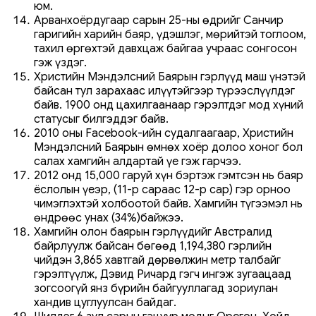
юм.
Арванхоёрдугаар сарын 25-ны өдрийг Санчир
гаригийн харийн баяр, үдэшлэг, мөрийтэй тоглоом,
тахил өргөхтэй давхцаж байгаа учраас сонгосон
гэж үздэг.
Христийн Мэндэлсний Баярын гэрлүүд маш үнэтэй
байсан тул зарахаас илүүтэйгээр түрээслүүлдэг
байв. 1900 онд цахилгаанаар гэрэлтдэг мод хүний
статусыг билгэддэг байв.
2010 оны Facebook-ийн судалгаагаар, Христийн
Мэндэлсний Баярын өмнөх хоёр долоо хоног бол
салах хамгийн алдартай үе гэж гарчээ.
2012 онд 15,000 гаруй хүн бэртэж гэмтсэн нь баяр
ёслолын үеэр, (11-р сараас 12-р сар) гэр орноо
чимэглэхтэй холбоотой байв. Хамгийн түгээмэл нь
өндрөөс унах (34%)байжээ.
Хамгийн олон баярын гэрлүүдийг Австралид
байрлуулж байсан бөгөөд 1,194,380 гэрлийн
чийдэн 3,865 хавтгай дөрвөлжин метр талбайг
гэрэлтүүлж, Дэвид Ричард гэгч ингэж зугаацаад
зогсоогүй янз бүрийн байгууллагад зориулан
хандив цуглуулсан байдаг.