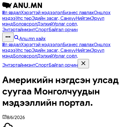
Үйл явдал
Хэрэгтэй мэдээлэл
Бизнес лавлах
Онцлох
мэдээ
Улс төр
Эдийн засаг, Санхүү
Нийгэм
Эрүүл
мэнд
Боловсрол
Дэлхий
Урлаг соёл,
Энтэртайнмэнт
Спорт
Байгал орчин
Anu.mn хайх
Үйл явдал
Хэрэгтэй мэдээлэл
Бизнес лавлах
Онцлох
мэдээ
Улс төр
Эдийн засаг, Санхүү
Нийгэм
Эрүүл
мэнд
Боловсрол
Дэлхий
Урлаг соёл,
Энтэртайнмэнт
Спорт
Байгал орчин
Америкийн нэгдсэн улсад
суугаа Монголчуудын
мэдээллийн портал.
8/6/2026