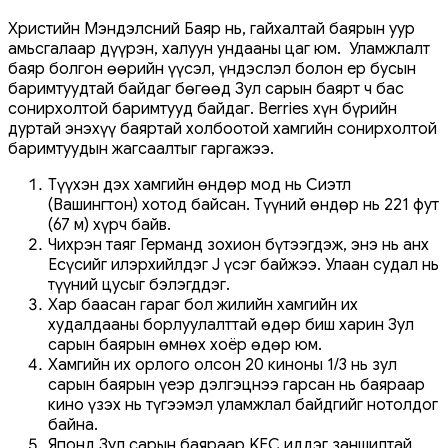
Христийн Мэндэлсний Баяр нь, гайхалтай баярын уур
амьсгалаар дүүрэн, халуун ундааны цаг юм. Уламжлалт
баяр болгон өөрийн үүсэл, үндэслэл болон ер бусын
баримтуудтай байдаг бөгөөд Зул сарын баярт ч бас
сонирхолтой баримтууд байдаг. Berries хүн бүрийн
дуртай энэхүү баяртай холбоотой хамгийн сонирхолтой
баримтуудын жагсаалтыг гаргажээ.
Түүхэн дэх хамгийн өндөр мод нь Сиэтл
(Вашингтон) хотод байсан. Түүний өндөр нь 221 фут
(67 м) хүрч байв.
Чихрэн таяг Германд зохион бүтээгдэж, энэ нь анх
Есүсийг илэрхийлдэг J үсэг байжээ. Улаан судал нь
түүний цусыг бэлэгддэг.
Хар баасан гараг бол жилийн хамгийн их
худалдааны борлуулалттай өдөр биш харин Зул
сарын баярын өмнөх хоёр өдөр юм.
Хамгийн их орлого олсон 20 киноны 1/3 нь зул
сарын баярын үеэр дэлгэцнээ гарсан нь баяраар
кино үзэх нь түгээмэл уламжлал байдгийг нотолдог
байна.
Японд Зул сарын баяраар KFC иддэг заншилтай.