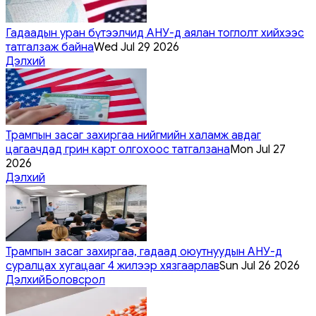
Гадаадын уран бүтээлчид АНУ-д аялан тоглолт хийхээс
татгалзаж байна
Wed Jul 29 2026
Дэлхий
Трампын засаг захиргаа нийгмийн халамж авдаг
цагаачдад грин карт олгохоос татгалзана
Mon Jul 27
2026
Дэлхий
Трампын засаг захиргаа, гадаад оюутнуудын АНУ-д
суралцах хугацааг 4 жилээр хязгаарлав
Sun Jul 26 2026
Дэлхий
Боловсрол