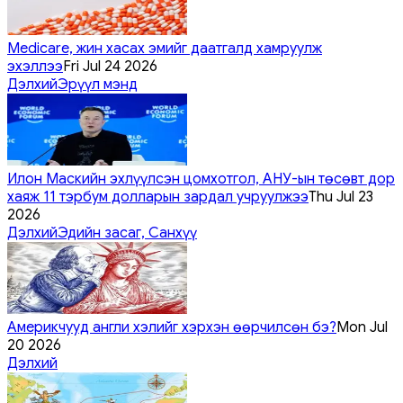
Medicare, жин хасах эмийг даатгалд хамруулж
эхэллээ
Fri Jul 24 2026
Дэлхий
Эрүүл мэнд
Илон Маскийн эхлүүлсэн цомхотгол, АНУ-ын төсөвт дор
хаяж 11 тэрбум долларын зардал учруулжээ
Thu Jul 23
2026
Дэлхий
Эдийн засаг, Санхүү
Америкчууд англи хэлийг хэрхэн өөрчилсөн бэ?
Mon Jul
20 2026
Дэлхий