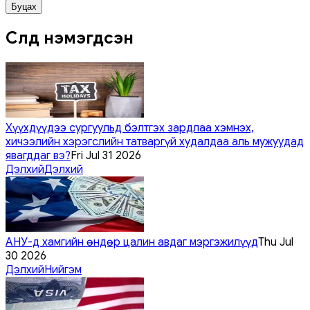
Буцах
Сүүлд нэмэгдсэн
Хүүхдүүдээ сургуульд бэлтгэх зардлаа хэмнэх,
хичээлийн хэрэгслийн татваргүй худалдаа аль мужуудад
явагддаг вэ?
Fri Jul 31 2026
Дэлхий
Дэлхий
АНУ-д хамгийн өндөр цалин авдаг мэргэжилүүд
Thu Jul
30 2026
Дэлхий
Нийгэм