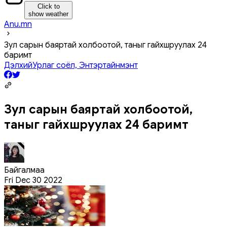
Click to
show weather
Anu.mn
Зул сарын баяртай холбоотой, таныг гайхшруулах 24
баримт
Дэлхий
Урлаг соёл, Энтэртайнмэнт
Зул сарын баяртай холбоотой,
таныг гайхшруулах 24 баримт
Байгалмаа
Fri Dec 30 2022