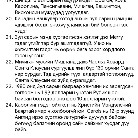
Шилдэг 6 зул сарын гацуур модыг Орегон, Хойд
Каролина, Пенсильвани, Мичиган, Вашингтон,
Висконсин мужуудад ургуулдаг.
Канадын Ванкувер хотод анхны зул сарын цамцны
үдэшлэг болж, энэхүү уламжлал бий болсон гэж
үздэг.
Зул сарын мэнд хүргэе гэсэн хэллэг дэх Merry
гэдэг үгийг тэр бүр ашигладаггүй. Учир нь
хөгжилтэй гэдэг нь өөрөө бага зэрэг хордлого
гэсэн үг гэнэ.
Мичиган мужийн Мидланд дахь Чарльз Ховард
Санта Клаусын сургуульд жил бүр 130 орчим Санта
нар сурдаг. Тэд дүрийн түүх, алдартай тоглоомууд,
Санта Клаусын ёс зүйд суралцдаг.
1980 онд Зул сарын баяраар хамгийн их зарагдсан
тоглоом нь 1.99 долларын үнэтэй Рубик шоо
байсан бол одоо энэ шоо 10 долларын үнэтэй.
Каролинг гэдэг ойлголт нь Христийн Мэндэлсний
Баяртай ямар ч холбоогүй юм. Carols нь 12-р зуунд
Англид ирэх хүртлээ литургийн дуунууд байсан
бөгөөд бэлэгний оронд сайн сайхныг хүсдэг дуу
байв.