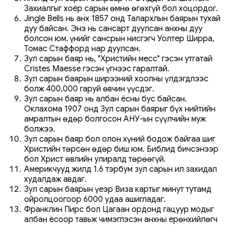
Захиалгыг хоёр сарын өмнө өгөхгүй бол хоцордог.
Jingle Bells нь анх 1857 онд Талархлын баярын тухай
дуу байсан. Энэ нь сансарт дуулсан анхны дуу
болсон юм. Үүнийг сансрын нисгэгч Уолтер Ширра,
Томас Стаффорд нар дуулсан.
Зул сарын баяр нь, "Христийн месс" гэсэн утгатай
Cristes Maesse гэсэн үгнээс гаралтай.
Зул сарын баярын ширээний хоолны үлдэгдлээс
болж 400,000 гаруй өвчин үүсдэг.
Зул сарын баяр нь албан ёсны бус байсан.
Оклахома 1907 онд Зул сарын баярыг бүх нийтийн
амралтын өдөр болгосон АНУ-ын сүүлчийн муж
болжээ.
Зул сарын баяр бол олон хүний ​​бодож байгаа шиг
Христийн төрсөн өдөр биш юм. Библид бичсэнээр
бол Христ өвлийн улиралд төрөөгүй.
Америкчууд жилд 1.6 тэрбум зул сарын ил захидал
худалдаж авдаг.
Зул сарын баярын үеэр Виза картыг минут тутамд
ойролцоогоор 6000 удаа ашигладаг.
Франклин Пирс бол Цагаан ордонд гацуур модыг
албан ёсоор тавьж чимэглэсэн анхны ерөнхийлөгч