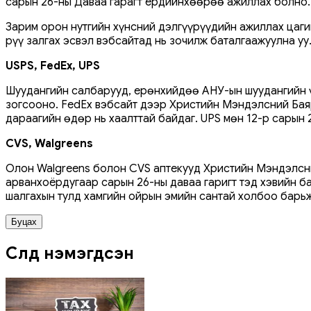
сарын 26-ны Даваа гарагт ердийнхөөрөө ажиллах болно.
Зарим орон нутгийн хүнсний дэлгүүрүүдийн ажиллах цаг
рүү залгах эсвэл вэбсайтад нь зочилж баталгаажуулна уу
USPS, FedEx, UPS
Шуудангийн салбарууд, ерөнхийдөө АНУ-ын шуудангийн ү
зогсооно. FedEx вэбсайт дээр Христийн Мэндэлсний Баяр
дараагийн өдөр нь хаалттай байдаг. UPS мөн 12-р сарын 
CVS, Walgreens
Олон Walgreens болон CVS аптекууд Христийн Мэндэлсни
арванхоёрдугаар сарын 26-ны даваа гаригт тэд хэвийн ба
шалгахын тулд хамгийн ойрын эмийн сантай холбоо барьж,
Буцах
Сүүлд нэмэгдсэн