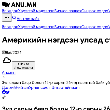
Үйл явдал
Хэрэгтэй мэдээлэл
Бизнес лавлах
Онцлох мэдээ
Anu.mn хайх
Үйл явдал
Хэрэгтэй мэдээлэл
Бизнес лавлах
Онцлох мэдээ
Америкийн нэгдсэн улсад с
8/6/2026
Click to
show weather
Anu.mn
Зул сарын баяр болон 12-р сарын 26-нд нээлттэй байх ү
Дэлхий
Нийгэм
Урлаг соёл, Энтэртайнмэнт
Зул сарын баяр болон 12-р сарын 2