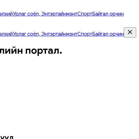
элхий
Урлаг соёл, Энтэртайнмэнт
Спорт
Байгал орчин
элхий
Урлаг соёл, Энтэртайнмэнт
Спорт
Байгал орчин
лийн портал.
рууд