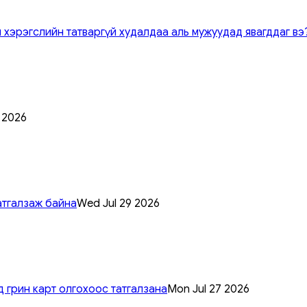
 хэрэгслийн татваргүй худалдаа аль мужуудад явагддаг вэ
0 2026
атгалзаж байна
Wed Jul 29 2026
 грин карт олгохоос татгалзана
Mon Jul 27 2026