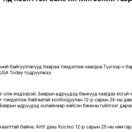
ий байгууллагууд баяраа тэмдэглэж хаагдна.Түүгээр ч бар
г USA Today тодруулжээ
йг олж мэдээрэй. Баярын өдрүүдэд банкууд хаагдах ёсгүй ч
 тэмдэглэж байгаатай холбогдуулан 12-р сарын 26-ны даваа 
Баярын өдрүүдэд онлайнаар хийсэн банкны гүйлгээг дараа
аалттай байна. АНУ дахь Костко 12-р сарын 25-ны ням гара