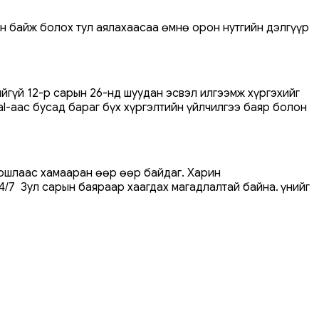
н байж болох тул аялахаасаа өмнө орон нутгийн дэлгүүр
гүй 12-р сарын 26-нд шуудан эсвэл илгээмж хүргэхийг
l-аас бусад бараг бүх хүргэлтийн үйлчилгээ баяр болон
ршлаас хамааран өөр өөр байдаг. Харин
/7 Зул сарын баяраар хаагдах магадлалтай байна. Үүнийг