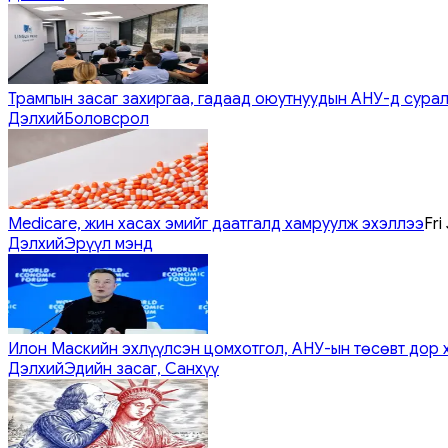
Трампын засаг захиргаа, гадаад оюутнуудын АНУ-д сурал
Дэлхий
Боловсрол
Medicare, жин хасах эмийг даатгалд хамруулж эхэллээ
Fri
Дэлхий
Эрүүл мэнд
Илон Маскийн эхлүүлсэн цомхотгол, АНУ-ын төсөвт дор 
Дэлхий
Эдийн засаг, Санхүү