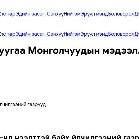
Улс төр
Эдийн засаг, Санхүү
Нийгэм
Эрүүл мэнд
Боловсрол
Д
Улс төр
Эдийн засаг, Санхүү
Нийгэм
Эрүүл мэнд
Боловсрол
Д
уугаа Монголчуудын мэдээл
йлчилгээний газрууд
6-нд нээлттэй байх үйлчилгээний газ