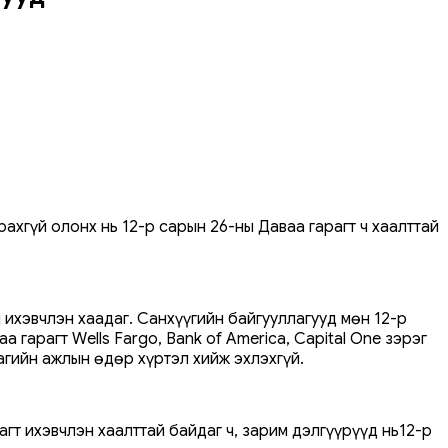
ахгүй олонх нь 12-р сарын 26-ны Даваа гарагт ч хаалттай
 ихэвчлэн хаадаг. Санхүүгийн байгууллагууд мөн 12-р
гарагт Wells Fargo, Bank of America, Capital One зэрэг
гийн ажлын өдөр хүртэл хийж эхлэхгүй.
гт ихэвчлэн хаалттай байдаг ч, зарим дэлгүүрүүд нь12-р