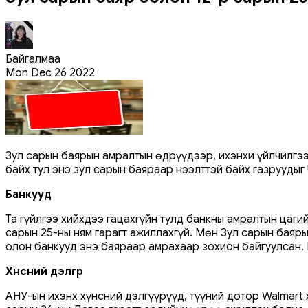
Байгалмаа
Mon Dec 26 2022
Зул сарын баярын амралтын өдрүүдээр, ихэнхи үйлчилгээн
байх тул энэ зул сарын баяраар нээлттэй байх газрууды
Банкууд
Та гүйлгээ хийхдээ гацахгүйн тулд банкны амралтын цаги
сарын 25-ны ням гарагт ажиллахгүй. Мөн Зул сарын баярыг
олон банкууд энэ баяраар амрахаар зохион байгуулсан. 
Хүнсний дэлгүүр
АНУ-ын ихэнх хүнсний дэлгүүрүүд, түүний дотор Walmart х