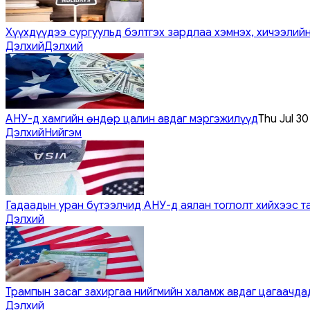
Хүүхдүүдээ сургуульд бэлтгэх зардлаа хэмнэх, хичээлийн
Дэлхий
Дэлхий
АНУ-д хамгийн өндөр цалин авдаг мэргэжилүүд
Thu Jul 3
Дэлхий
Нийгэм
Гадаадын уран бүтээлчид АНУ-д аялан тоглолт хийхээс т
Дэлхий
Трампын засаг захиргаа нийгмийн халамж авдаг цагаачдад
Дэлхий