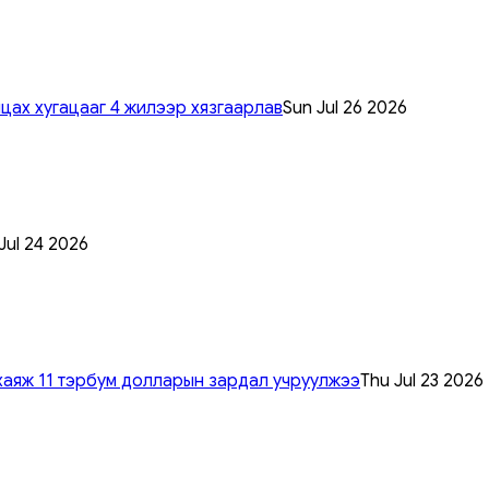
цах хугацааг 4 жилээр хязгаарлав
Sun Jul 26 2026
 Jul 24 2026
хаяж 11 тэрбум долларын зардал учруулжээ
Thu Jul 23 2026