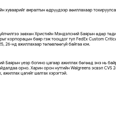
ийн хуваарийг амралтын өдрүүдээр аөиллахаар тохируулса
.
йлчилгээ зөвхөн Христийн Мэндэлсний Баярын өдөр төдий
ыг корпорацын баяр гэж тооцдог тул FedEx Custom Critica
25, 26-нд ажиллахаар төлөвлөөгүй байгаа юм.
й Баярын үеэр богино цагаар ажиллах бөгөөд энэ нь бай
йдалдаа орно. Харин орон нутгийн Walgreens эсвэл CVS 24
 ажиллах цагийг шалгах хэрэгтэй.