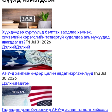
Хүүхдүүдээ сургуульд бэлтгэх зардлаа хэмнэх,
хичээлийн хэрэгслийн татваргүй худалдаа аль мужуудад
явагддаг вэ?
Fri Jul 31 2026
Дэлхий
Дэлхий
АНУ-д хамгийн өндөр цалин авдаг мэргэжилүүд
Thu Jul
30 2026
Дэлхий
Нийгэм
Гадаадын уран бүтээлчид АНУ-д аялан тоглолт хийхээс