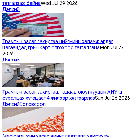
татгалзаж байна
Wed Jul 29 2026
Дэлхий
Трампын засаг захиргаа нийгмийн халамж авдаг
цагаачдад грин карт олгохоос татгалзана
Mon Jul 27
2026
Дэлхий
Трампын засаг захиргаа, гадаад оюутнуудын АНУ-д
суралцах хугацааг 4 жилээр хязгаарлав
Sun Jul 26 2026
Дэлхий
Боловсрол
Medicare, жин хасах эмийг даатгалд хамруулж