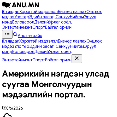
Үйл явдал
Хэрэгтэй мэдээлэл
Бизнес лавлах
Онцлох
мэдээ
Улс төр
Эдийн засаг, Санхүү
Нийгэм
Эрүүл
мэнд
Боловсрол
Дэлхий
Урлаг соёл,
Энтэртайнмэнт
Спорт
Байгал орчин
Anu.mn хайх
Үйл явдал
Хэрэгтэй мэдээлэл
Бизнес лавлах
Онцлох
мэдээ
Улс төр
Эдийн засаг, Санхүү
Нийгэм
Эрүүл
мэнд
Боловсрол
Дэлхий
Урлаг соёл,
Энтэртайнмэнт
Спорт
Байгал орчин
Америкийн нэгдсэн улсад
суугаа Монголчуудын
мэдээллийн портал.
8/6/2026