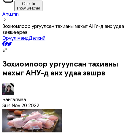
Click to
show weather
Anu.mn
Зохиомлоор ургуулсан тахианы махыг АНУ-д анх удаа
зөвшөөрөв
Эрүүл мэнд
Дэлхий
Зохиомлоор ургуулсан тахианы
махыг АНУ-д анх удаа зөвшөөрөв
Байгалмаа
Sun Nov 20 2022