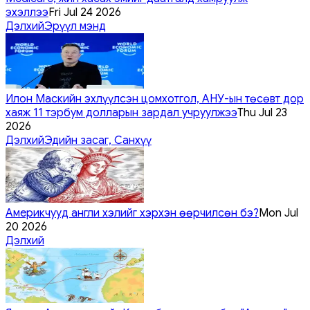
эхэллээ
Fri Jul 24 2026
Дэлхий
Эрүүл мэнд
Илон Маскийн эхлүүлсэн цомхотгол, АНУ-ын төсөвт дор
хаяж 11 тэрбум долларын зардал учруулжээ
Thu Jul 23
2026
Дэлхий
Эдийн засаг, Санхүү
Америкчууд англи хэлийг хэрхэн өөрчилсөн бэ?
Mon Jul
20 2026
Дэлхий