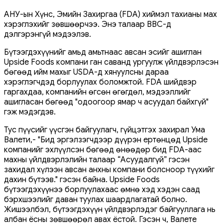
АНУ-ын Хүнс, Эмийн Захиргаа (FDA) хиймэл тахианы мах
хэрэглэхийг зөвшөөрчээ. Энэ талаар BBC-д
дэлгэрэнгүй мэдээлэв.
Бүтээгдэхүүнийг амьд амьтнаас авсан эсийг ашиглан
Upside Foods компани ган ​​саванд ургуулж үйлдвэрлэсэн
бөгөөд ийм махыг USDA-д хянуулсны дараа
хэрэглэгчдэд борлуулах боломжтой. FDA шийдвэр
гаргахдаа, компанийн өгсөн өгөгдөл, мэдээллийг
ашигласан бөгөөд "одоогоор ямар ч асуудал байхгүй"
гэж мэдэгдэв.
Тус пүүсийг үүсгэн байгуулагч, гүйцэтгэх захирал Ума
Валети,- "Бид эргэлзэгчдээр дүүрэн ертөнцөд Upside
компанийг эхлүүлсэн бөгөөд өнөөдөр бид FDA-аас
махны үйлдвэрлэлийн талаар “Асуудалгүй” гэсэн
захидал хүлээн авсан анхны компани болсноор түүхийг
дахин бүтээв." гэсэн байна. Upside Foods
бүтээгдэхүүнээ борлуулахаас өмнө хэд хэдэн саад
бэрхшээлийг даван туулах шаардлагатай болно.
Жишээлбэл, бүтээгдэхүүн үйлдвэрлэдэг байгууллага нь
албан ёсны зөвшөөрөл авах ёстой. Гэсэн ч, Валете