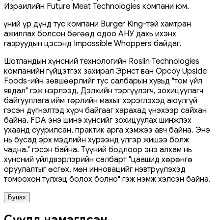
Израилийн Future Meat Technologies компани юм.
Үүний үр дүнд тус компани Burger King-тэй хамтран
ажиллах болсон бөгөөд одоо АНУ дахь ихэнх
газруудын цэсэнд Impossible Whoppers байдаг.
Шотландын хүнсний технологийн Roslin Technologies
компанийн гүйцэтгэх захирал Эрнст ван Орсоу Upside
Foods-ийн зөвшөөрлийг тус салбарын хувьд "том үйл
явдал" гэж нэрлээд, Дэлхийн тэргүүлэгч, зохицуулагч
байгууллага ийм төрлийн махыг хэрэглэхэд аюулгүй
гэсэн дүгнэлтэд хүрч байгааг харахад үнэхээр сайхан
байна. FDA энэ шинэ хүнсийг зохицуулах шинжлэх
ухаанд суурилсан, практик арга хэмжээ авч байна. Энэ
нь бусад эрх мэдлийн хүрээнд үлгэр жишээ болж
чадна." гэсэн байна. Түүний бодлоор энэ алхам нь
хүнсний үйлдвэрлэрийн салбарт "цаашид хөрөнгө
оруулалтыг өсгөх, мөн инновацийг нэвтрүүлэхэд
томоохон түлхэц болох болно" гэж нэмж хэлсэн байна.
Буцах
Сүүлд нэмэгдсэн