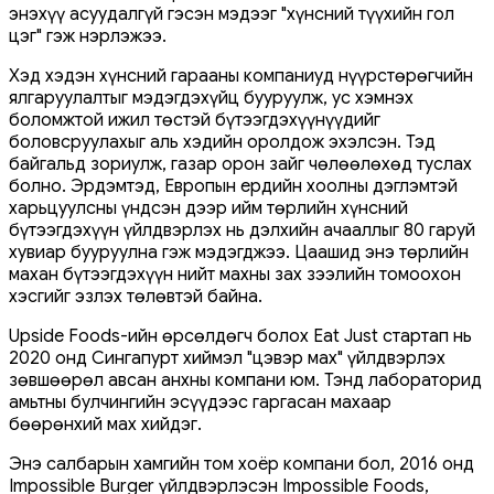
энэхүү асуудалгүй гэсэн мэдээг "хүнсний түүхийн гол
цэг" гэж нэрлэжээ.
Хэд хэдэн хүнсний гарааны компаниуд нүүрстөрөгчийн
ялгаруулалтыг мэдэгдэхүйц бууруулж, ус хэмнэх
боломжтой ижил төстэй бүтээгдэхүүнүүдийг
боловсруулахыг аль хэдийн оролдож эхэлсэн. Тэд
байгальд зориулж, газар орон зайг чөлөөлөхөд туслах
болно. Эрдэмтэд, Европын ердийн хоолны дэглэмтэй
харьцуулсны үндсэн дээр ийм төрлийн хүнсний
бүтээгдэхүүн үйлдвэрлэх нь дэлхийн ачааллыг 80 гаруй
хувиар бууруулна гэж мэдэгджээ. Цаашид энэ төрлийн
махан бүтээгдэхүүн нийт махны зах зээлийн томоохон
хэсгийг эзлэх төлөвтэй байна.
Upside Foods-ийн өрсөлдөгч болох Eat Just стартап нь
2020 онд Сингапурт хиймэл "цэвэр мах" үйлдвэрлэх
зөвшөөрөл авсан анхны компани юм. Тэнд лабораторид
амьтны булчингийн эсүүдээс гаргасан махаар
бөөрөнхий мах хийдэг.
Энэ салбарын хамгийн том хоёр компани бол, 2016 онд
Impossible Burger үйлдвэрлэсэн Impossible Foods,