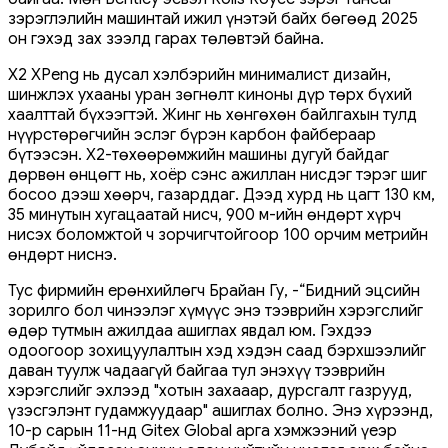
зэрэглэлийн машинтай ижил үнэтэй байх бөгөөд 2025
он гэхэд зах зээлд гарах төлөвтэй байна.
X2 XPeng нь дусал хэлбэрийн минималист дизайн,
шинжлэх ухааны уран зөгнөлт киноны дүр төрх бүхий
хаалттай бүхээгтэй. Жинг нь хөнгөхөн байлгахын тулд
нүүрстөрөгчийн эслэг бүрэн карбон файбераар
бүтээсэн. X2-төхөөрөмжийн машины дугуй байдаг
дөрвөн өнцөгт нь, хоёр сэнс ажиллан нисдэг тэрэг шиг
босоо дээш хөөрч, газарддаг. Дээд хурд нь цагт 130 км,
35 минутын хугацаатай нисч, 900 м-ийн өндөрт хүрч
нисэх боломжтой ч зорчигчтойгоор 100 орчим метрийн
өндөрт ниснэ.
Тус фирмийн ерөнхийлөгч Брайан Гу, -“Бидний эцсийн
зорилго бол чинээлэг хүмүүс энэ тээврийн хэрэгслийг
өдөр тутмын ажилдаа ашиглах явдал юм. Гэхдээ
одоогоор зохицуулалтын хэд хэдэн саад бэрхшээлийг
даван туулж чадаагүй байгаа тул энэхүү тээврийн
хэрэгслийг эхлээд "хотын захааар, дурсгалт газрууд,
үзэсгэлэнт гудамжуудаар" ашиглах болно. Энэ хүрээнд,
10-р сарын 11-нд Gitex Global арга хэмжээний үеэр