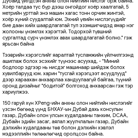
Дубайд үйлдсэн анхны олон нийтийн нислэг орж байна.
Хоёр талдаа тус бүр дээш онгойдог хоёр хаалгатай, 5
метрийн урттай энэ машин хагас тонн орчим жинтэй,
хоёр хүний ​​суудалтай юм. Эхний үеийн нислэгүүдийг
бие даан хийх шаардлагатай тул эзэмшигчидэд ямар нэг
жолооны үнэмлэх хэрэгтэй. Тодорхой түвшний
сургалтад сурч үнэмлэх авах шаардлагатай болно." гэж
ярьсан байна
Тээврийн хэрэгслийг яаралтай тусламжийн үйлчилгээнд
ашиглаж болох эсэхийг түүнээс асуухад, - "Миний
бодлоор эдгээр нь нисдэг машинаар шийдэж болох
хувилбарууд юм. харин "тусгай хэрэгцээт асуудлууд"
дээр хараахан анхаарлаа хандуулаагүй байгаа, түүний
оронд дизайныг "бодитой" болгоход анхаарсан гэж тэр
хариулжээ.
150 гаруй хүн XPeng-ийн анхны олон нийтийн нислэгийг
үзсэн бөгөөд үүнд БНХАУ-ын Дубай дахь консулын
газар, Дубайн олон улсын худалдааны танхим, DCAA,
Дубайн эдийн засаг, аялал жуулчлалын газар, Дубайн
дэлхийн худалдааны төв болон дэлхийн хэвлэл
мэдээллийн төлөөлөгчид оролцсон байна.