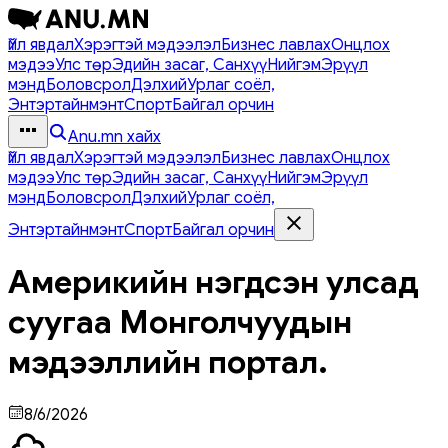
Үйл явдал
Хэрэгтэй мэдээлэл
Бизнес лавлах
Онцлох
мэдээ
Улс төр
Эдийн засаг, Санхүү
Нийгэм
Эрүүл
мэнд
Боловсрол
Дэлхий
Урлаг соёл,
Энтэртайнмэнт
Спорт
Байгал орчин
Anu.mn хайх
Үйл явдал
Хэрэгтэй мэдээлэл
Бизнес лавлах
Онцлох
мэдээ
Улс төр
Эдийн засаг, Санхүү
Нийгэм
Эрүүл
мэнд
Боловсрол
Дэлхий
Урлаг соёл,
Энтэртайнмэнт
Спорт
Байгал орчин
Америкийн нэгдсэн улсад
суугаа Монголчуудын
мэдээллийн портал.
8/6/2026