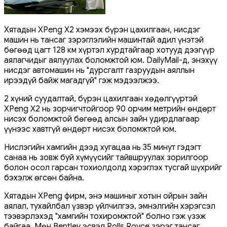
Хятадын XPeng X2 хэмээх бүрэн цахилгаан, нисдэг
машин нь тансаг зэрэглэлийн машинтай адил үнэтэй
бөгөөд цагт 128 км хүртэл хурдтайгаар хотууд дээгүүр
аялагчидыг аялуулах боломжтой юм. DailyMail-д, энэхүү
нисдэг автомашин нь "дурсгалт газруудын аяллын
ирээдүй байж магадгүй" гэж мэдээлжээ.
2 хүний суудалтай, бүрэн цахилгаан хөдөлгүүртэй
XPeng X2 нь зорчигчтойгоор 90 орчим метрийн өндөрт
нисэх боломжтой бөгөөд алсын зайн удирдлагаар
үүнээс хавтгүй өндөрт нисэх боломжтой юм.
Нислэгийн хамгийн дээд хугацаа нь 35 минут гэдэгт
санаа нь зовж буй хүмүүсийг тайвшруулах зорилгоор
болон осол гарсан тохиолдолд хэрэглэх тусгай шүхрийг
бэхэлж өгсөн байна.
Хятадын XPeng фирм, энэ машиныг хотын ойрын зайн
аялал, тухайлбал үзвэр үйлчилгээ, эмнэлгийн хэрэгсэл
тээвэрлэхэд "хамгийн тохиромжтой" болно гэж үзэж
байгаа. Мөн Bentley эсвэл Rolls Royce зэрэг тансаг