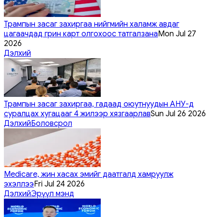
Трампын засаг захиргаа нийгмийн халамж авдаг
цагаачдад грин карт олгохоос татгалзана
Mon Jul 27
2026
Дэлхий
Трампын засаг захиргаа, гадаад оюутнуудын АНУ-д
суралцах хугацааг 4 жилээр хязгаарлав
Sun Jul 26 2026
Дэлхий
Боловсрол
Medicare, жин хасах эмийг даатгалд хамруулж
эхэллээ
Fri Jul 24 2026
Дэлхий
Эрүүл мэнд