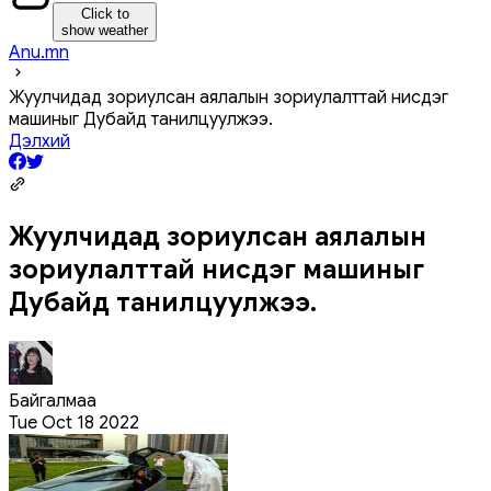
Click to
show weather
Anu.mn
Жуулчидад зориулсан аялалын зориулалттай нисдэг
машиныг Дубайд танилцуулжээ.
Дэлхий
Жуулчидад зориулсан аялалын
зориулалттай нисдэг машиныг
Дубайд танилцуулжээ.
Байгалмаа
Tue Oct 18 2022