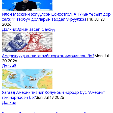
Илон Маскийн эхлүүлсэн цомхотгол, АНУ-ын төсөвт дор
хаяж 11 тэрбум долларын зардал учруулжээ
Thu Jul 23
2026
Дэлхий
Эдийн засаг, Санхүү
Америкчууд англи хэлийг хэрхэн өөрчилсөн бэ?
Mon Jul
20 2026
Дэлхий
Яагаад Америк тивийг Колумбын нэрээр бус "Америк"
гэж нэрлэсэн бэ?
Sun Jul 19 2026
Дэлхий