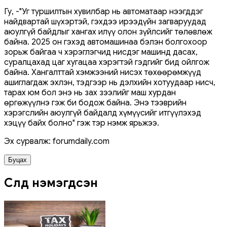
Гу, -"Уг туршилтын хувилбар нь автоматаар нээгддэг
найдвартай шүхэртэй, гэхдээ ирээдүйн загваруудад
аюулгүй байдлыг хангах илүү олон зүйлсийг төлөвлөж
байна. 2025 он гэхэд автомашинаа бэлэн болгохоор
зорьж байгаа ч хэрэглэгчид нисдэг машинд дасах,
суралцахад цаг хугацаа хэрэгтэй гэдгийг бид ойлгож
байна. Хангалттай хэмжээний нисэх төхөөрөмжүүд
ашиглагдаж эхлэн, тэдгээр нь дэлхийн хотуудаар нисч,
тарах юм бол энэ нь зах зээлийг маш хурдан
өргөжүүлнэ гэж би бодож байна. Энэ тээврийн
хэрэгслийн аюулгүй байдалд хүмүүсийг итгүүлэхэд
хэцүү байх болно" гэж тэр нэмж ярьжээ.
Эх сурвалж: forumdaily.com
Буцах
Сүүлд нэмэгдсэн