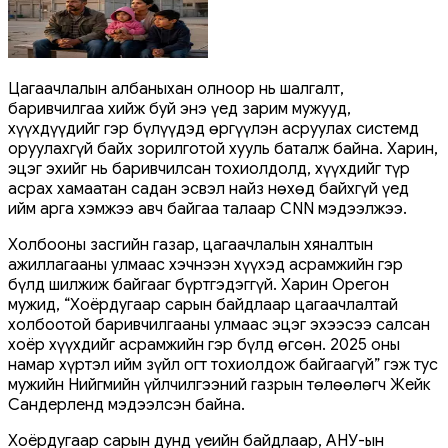
Цагаачлалын албаныхан олноор нь шалгалт,
баривчилгаа хийж буй энэ үед зарим мужууд,
хүүхдүүдийг гэр бүлүүдэд өргүүлэн асруулах системд
оруулахгүй байх зорилготой хууль баталж байна. Харин,
эцэг эхийг нь баривчилсан тохиолдолд, хүүхдийг түр
асрах хамаатан садан эсвэл найз нөхөд байхгүй үед
ийм арга хэмжээ авч байгаа талаар CNN мэдээлжээ.
Холбооны засгийн газар, цагаачлалын хяналтын
ажиллагааны улмаас хэчнээн хүүхэд асрамжийн гэр
бүлд шилжиж байгааг бүртгэдэггүй. Харин Орегон
мужид, “Хоёрдугаар сарын байдлаар цагаачлалтай
холбоотой баривчилгааны улмаас эцэг эхээсээ салсан
хоёр хүүхдийг асрамжийн гэр бүлд өгсөн. 2025 оны
намар хүртэл ийм зүйл огт тохиолдож байгаагүй” гэж тус
мужийн Нийгмийн үйлчилгээний газрын төлөөлөгч Жейк
Сандерленд мэдээлсэн байна.
Хоёрдугаар сарын дунд үеийн байдлаар, АНУ-ын