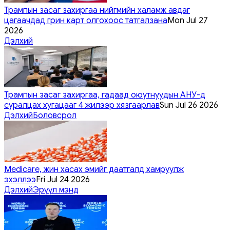
Трампын засаг захиргаа нийгмийн халамж авдаг
цагаачдад грин карт олгохоос татгалзана
Mon Jul 27
2026
Дэлхий
Трампын засаг захиргаа, гадаад оюутнуудын АНУ-д
суралцах хугацааг 4 жилээр хязгаарлав
Sun Jul 26 2026
Дэлхий
Боловсрол
Medicare, жин хасах эмийг даатгалд хамруулж
эхэллээ
Fri Jul 24 2026
Дэлхий
Эрүүл мэнд