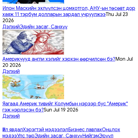
Илон Маскийн эхлүүлсэн цомхотгол, АНУ-ын төсөвт дор
хаяж 11 тэрбум долларын зардал учруулжээ
Thu Jul 23
2026
Дэлхий
Эдийн засаг, Санхүү
Америкчууд англи хэлийг хэрхэн өөрчилсөн бэ?
Mon Jul
20 2026
Дэлхий
Яагаад Америк тивийг Колумбын нэрээр бус "Америк"
гэж нэрлэсэн бэ?
Sun Jul 19 2026
Дэлхий
Үйл явдал
Хэрэгтэй мэдээлэл
Бизнес лавлах
Онцлох
мэдээ
Улс төр
Эдийн засаг, Санхүү
Нийгэм
Эрүүл