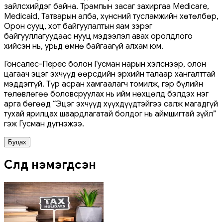
зайлсхийдэг байна. Трампын засаг захиргаа Medicare,
Medicaid, Татварын алба, хүнсний тусламжийн хөтөлбөр,
Орон сууц, хот байгуулалтын яам зэрэг
байгууллагуудаас нууц мэдээлэл авах оролдлого
хийсэн нь, урьд өмнө байгаагүй алхам юм.
Гонсалес-Перес болон Гусман нарын хэлснээр, олон
цагаач эцэг эхчүүд өөрсдийн эрхийн талаар хангалттай
мэддэггүй. Түр асран хамгаалагч томилж, гэр бүлийн
төлөвлөгөө боловсруулах нь ийм нөхцөлд бэлдэх нэг
арга бөгөөд “Эцэг эхчүүд хүүхдүүдтэйгээ салж магадгүй
тухай ярилцах шаардлагатай болдог нь аймшигтай зүйл”
гэж Гусман дүгнэжээ.
Буцах
Сүүлд нэмэгдсэн