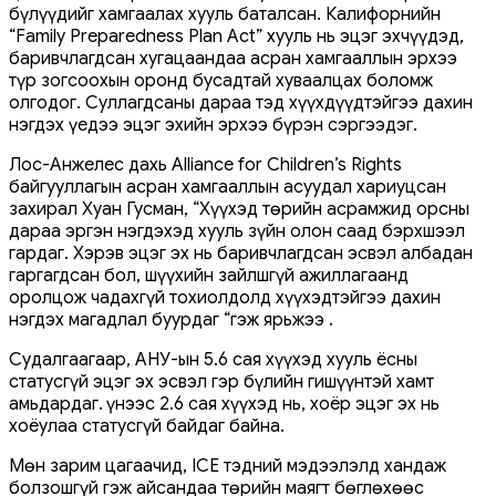
бүлүүдийг хамгаалах хууль баталсан. Калифорнийн
“Family Preparedness Plan Act” хууль нь эцэг эхчүүдэд,
баривчлагдсан хугацаандаа асран хамгааллын эрхээ
түр зогсоохын оронд бусадтай хуваалцах боломж
олгодог. Суллагдсаны дараа тэд хүүхдүүдтэйгээ дахин
нэгдэх үедээ эцэг эхийн эрхээ бүрэн сэргээдэг.
Лос-Анжелес дахь Alliance for Children’s Rights
байгууллагын асран хамгааллын асуудал хариуцсан
захирал Хуан Гусман, “Хүүхэд төрийн асрамжид орсны
дараа эргэн нэгдэхэд хууль зүйн олон саад бэрхшээл
гардаг. Хэрэв эцэг эх нь баривчлагдсан эсвэл албадан
гаргагдсан бол, шүүхийн зайлшгүй ажиллагаанд
оролцож чадахгүй тохиолдолд хүүхэдтэйгээ дахин
нэгдэх магадлал буурдаг “гэж ярьжээ .
Судалгаагаар, АНУ-ын 5.6 сая хүүхэд хууль ёсны
статусгүй эцэг эх эсвэл гэр бүлийн гишүүнтэй хамт
амьдардаг. Үүнээс 2.6 сая хүүхэд нь, хоёр эцэг эх нь
хоёулаа статусгүй байдаг байна.
Мөн зарим цагаачид, ICE тэдний мэдээлэлд хандаж
болзошгүй гэж айсандаа төрийн маягт бөглөхөөс