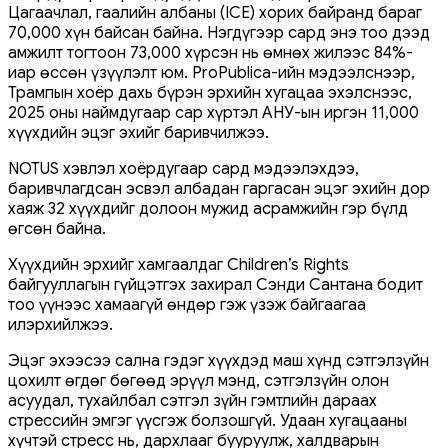
Цагаачлал, гаалийн албаны (ICE) хорих байранд бараг
70,000 хүн байсан байна. Нэгдүгээр сард энэ тоо дээд
амжилт тогтоон 73,000 хүрсэн нь өмнөх жилээс 84%-
иар өссөн үзүүлэлт юм. ProPublica-ийн мэдээлснээр,
Трампын хоёр дахь бүрэн эрхийн хугацаа эхэлснээс,
2025 оны наймдугаар сар хүртэл АНУ-ын иргэн 11,000
хүүхдийн эцэг эхийг баривчилжээ.
NOTUS хэвлэл хоёрдугаар сард мэдээлэхдээ,
баривчлагдсан эсвэл албадан гаргасан эцэг эхийн дор
хаяж 32 хүүхдийг долоон мужид асрамжийн гэр бүлд
өгсөн байна.
Хүүхдийн эрхийг хамгаалдаг Children’s Rights
байгууллагын гүйцэтгэх захирал Сэнди Сантана бодит
тоо үүнээс хамаагүй өндөр гэж үзэж байгаагаа
илэрхийлжээ.
Эцэг эхээсээ сална гэдэг хүүхдэд маш хүнд сэтгэлзүйн
цохилт өгдөг бөгөөд эрүүл мэнд, сэтгэлзүйн олон
асуудал, тухайлбал сэтгэл зүйн гэмтлийн дараах
стрессийн эмгэг үүсгэж болзошгүй. Удаан хугацааны
хүчтэй стресс нь, дархлааг бууруулж, халдварын