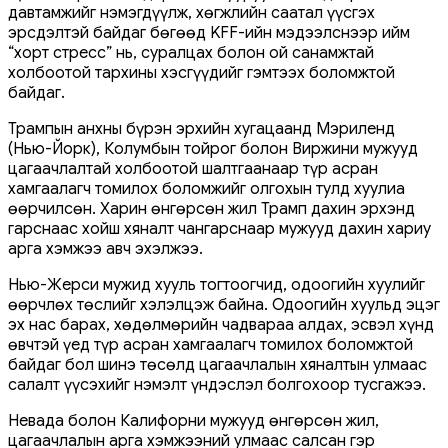
давтамжийг нэмэгдүүлж, хөгжлийн саатал үүсгэх
эрсдэлтэй байдаг бөгөөд KFF-ийн мэдээлснээр ийм
“хорт стресс” нь, суралцах болон ой санамжтай
холбоотой тархины хэсгүүдийг гэмтээх боломжтой
байдаг.
Трампын анхны бүрэн эрхийн хугацаанд Мэриленд
(Нью-Йорк), Колумбын тойрог болон Виржини мужууд
цагаачлалтай холбоотой шалтгаанаар түр асран
хамгаалагч томилох боломжийг олгохын тулд хуулиа
өөрчилсөн. Харин өнгөрсөн жил Трамп дахин эрхэнд
гарснаас хойш хяналт чангарснаар мужууд дахин хариу
арга хэмжээ авч эхэлжээ.
Нью-Жерси мужид хууль тогтоогчид, одоогийн хуулийг
өөрчлөх төслийг хэлэлцэж байна. Одоогийн хуульд эцэг
эх нас барах, хөдөлмөрийн чадвараа алдах, эсвэл хүнд
өвчтэй үед түр асран хамгаалагч томилох боломжтой
байдаг бол шинэ төсөлд цагаачлалын хяналтын улмаас
салалт үүсэхийг нэмэлт үндэслэл болгохоор тусгажээ.
Невада болон Калифорни мужууд өнгөрсөн жил,
цагаачлалын арга хэмжээний улмаас салсан гэр