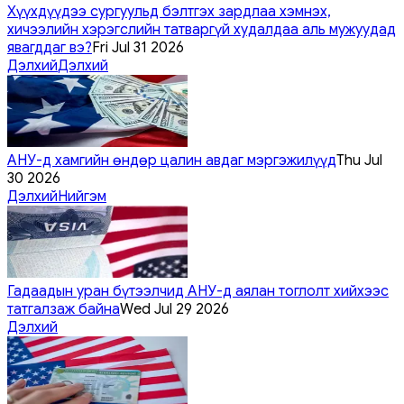
Хүүхдүүдээ сургуульд бэлтгэх зардлаа хэмнэх,
хичээлийн хэрэгслийн татваргүй худалдаа аль мужуудад
явагддаг вэ?
Fri Jul 31 2026
Дэлхий
Дэлхий
АНУ-д хамгийн өндөр цалин авдаг мэргэжилүүд
Thu Jul
30 2026
Дэлхий
Нийгэм
Гадаадын уран бүтээлчид АНУ-д аялан тоглолт хийхээс
татгалзаж байна
Wed Jul 29 2026
Дэлхий