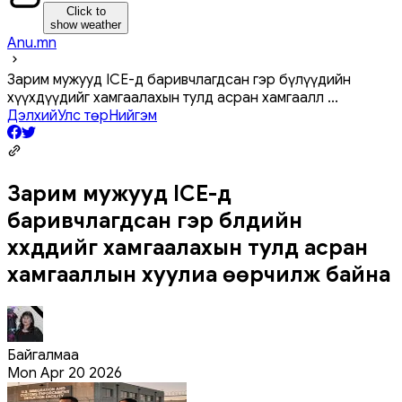
Click to
show weather
Anu.mn
Зарим мужууд ICE-д баривчлагдсан гэр бүлүүдийн
хүүхдүүдийг хамгаалахын тулд асран хамгаалл
...
Дэлхий
Улс төр
Нийгэм
Зарим мужууд ICE-д
баривчлагдсан гэр бүлүүдийн
хүүхдүүдийг хамгаалахын тулд асран
хамгааллын хуулиа өөрчилж байна
Байгалмаа
Mon Apr 20 2026