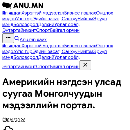
Үйл явдал
Хэрэгтэй мэдээлэл
Бизнес лавлах
Онцлох
мэдээ
Улс төр
Эдийн засаг, Санхүү
Нийгэм
Эрүүл
мэнд
Боловсрол
Дэлхий
Урлаг соёл,
Энтэртайнмэнт
Спорт
Байгал орчин
Anu.mn хайх
Үйл явдал
Хэрэгтэй мэдээлэл
Бизнес лавлах
Онцлох
мэдээ
Улс төр
Эдийн засаг, Санхүү
Нийгэм
Эрүүл
мэнд
Боловсрол
Дэлхий
Урлаг соёл,
Энтэртайнмэнт
Спорт
Байгал орчин
Америкийн нэгдсэн улсад
суугаа Монголчуудын
мэдээллийн портал.
8/6/2026