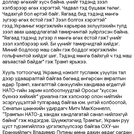
доллар өгөхийг хүсч байна. Үүнийг тэдэнд зээл
хэлбэрээр өгөх хэрэгтэй. Чадвал тэд буцааж төлөг.
Чадахгүй бол өртэй байг. Яагаад бид тэдэнд мөнгө
зүгээр өгөх ёстой гэж? Зээл болгох хэрэгтэй”
гээд,Украиныг мэргэжлийн карьераа эхлүүлэхийн тулд
зээл авах шаардлагатай тамирчинтай зүйрлэсэн байна.
"Яагаад тэдэнд зүгээр л мөнгө өгөх ёстой гэж? Үүнийг
зээл хэлбэрээр хий. Би үүнийг тамирчидтай хийдэг.
Миний бодлоор маш сайн гэж боддог мэргэжлийн
гольфчинтой хийдэг шиг. Тэдэнд мөнгө байхгүй ч тэд маш
авъяастай байдаг" гэж Трамп ярьжээ.
Хууль тогтоогчид Украинд нэмэлт тусламж үзүүлэх тал
дээр удаашралтай байгаа бөгөөд өнгөрсөн амралтын
өдөр Трамп, хангалттай санхүүгийн хандиваа өгдөггүй
НАТО-гийн зарим холбоотнуудтай Оросыг "хүссэн
бүхнээ хийхийг" уриална гэж хэлснээр олон нийтийн
эсэргүүцэлтэй тулгараад байгаа юм. Үүнтэй холбоотой,
Сенатын цөөнхийн удирдагч Митч МакКоннелл,
“Трампын НАТО-д хандах хандлагатай санал нийлэхгүй
байна" гэж мэдэгдэв. Шүүмжлэгчид Трампыг, Украин руу
цуст түрэмгийллээ үргэлжлүүлсээр байгаа ОХУ-ын
Ерөнхийлөгч Владимир Путины өмнө дахин өвдөг сөгдөн