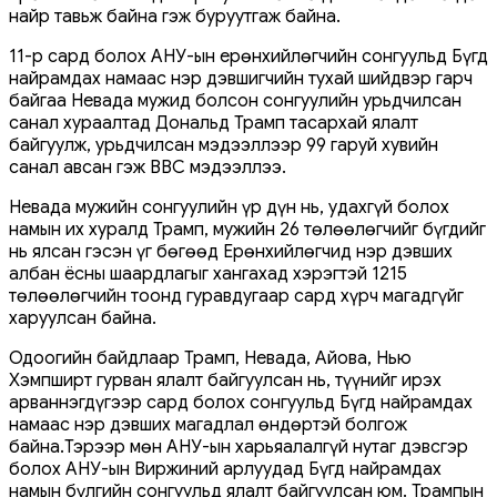
найр тавьж байна гэж буруутгаж байна.
11-р сард болох АНУ-ын ерөнхийлөгчийн сонгуульд Бүгд
найрамдах намаас нэр дэвшигчийн тухай шийдвэр гарч
байгаа Невада мужид болсон сонгуулийн урьдчилсан
санал хураалтад Дональд Трамп тасархай ялалт
байгуулж, урьдчилсан мэдээллээр 99 гаруй хувийн
санал авсан гэж ВВС мэдээллээ.
Невада мужийн сонгуулийн үр дүн нь, удахгүй болох
намын их хуралд Трамп, мужийн 26 төлөөлөгчийг бүгдийг
нь ялсан гэсэн үг бөгөөд Ерөнхийлөгчид нэр дэвших
албан ёсны шаардлагыг хангахад хэрэгтэй 1215
төлөөлөгчийн тоонд гуравдугаар сард хүрч магадгүйг
харуулсан байна.
Одоогийн байдлаар Трамп, Невада, Айова, Нью
Хэмпширт гурван ялалт байгуулсан нь, түүнийг ирэх
арваннэгдүгээр сард болох сонгуульд Бүгд найрамдах
намаас нэр дэвших магадлал өндөртэй болгож
байна.Тэрээр мөн АНУ-ын харьяалалгүй нутаг дэвсгэр
болох АНУ-ын Виржиний арлуудад Бүгд найрамдах
намын бүлгийн сонгуульд ялалт байгуулсан юм. Трампын