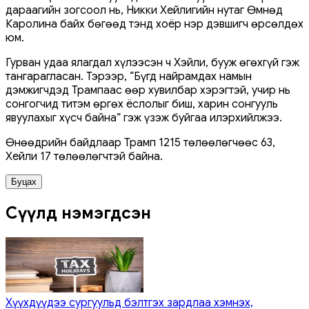
дараагийн зогсоол нь, Никки Хейлигийн нутаг Өмнөд
Каролина байх бөгөөд тэнд хоёр нэр дэвшигч өрсөлдөх
юм.
Гурван удаа ялагдал хүлээсэн ч Хэйли, бууж өгөхгүй гэж
тангарагласан. Тэрээр, “Бүгд найрамдах намын
дэмжигчдэд Трампаас өөр хувилбар хэрэгтэй, учир нь
сонгогчид титэм өргөх ёслолыг биш, харин сонгууль
явуулахыг хүсч байна” гэж үзэж буйгаа илэрхийлжээ.
Өнөөдрийн байдлаар Трамп 1215 төлөөлөгчөөс 63,
Хейли 17 төлөөлөгчтэй байна.
Буцах
Сүүлд нэмэгдсэн
Хүүхдүүдээ сургуульд бэлтгэх зардлаа хэмнэх,