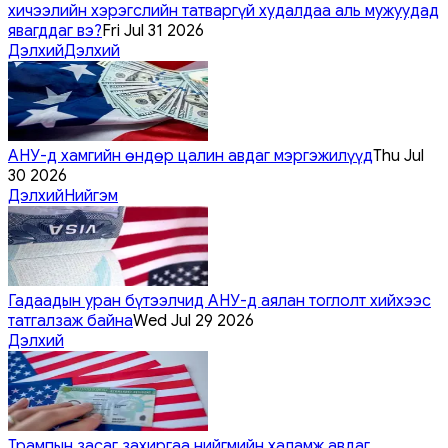
хичээлийн хэрэгслийн татваргүй худалдаа аль мужуудад
явагддаг вэ?
Fri Jul 31 2026
Дэлхий
Дэлхий
АНУ-д хамгийн өндөр цалин авдаг мэргэжилүүд
Thu Jul
30 2026
Дэлхий
Нийгэм
Гадаадын уран бүтээлчид АНУ-д аялан тоглолт хийхээс
татгалзаж байна
Wed Jul 29 2026
Дэлхий
Трампын засаг захиргаа нийгмийн халамж авдаг