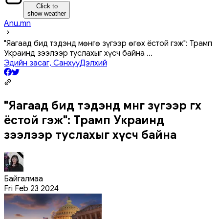
Click to
show weather
Anu.mn
"Яагаад бид тэдэнд мөнгө зүгээр өгөх ёстой гэж": Трамп
Украинд зээлээр туслахыг хүсч байна
...
Эдийн засаг, Санхүү
Дэлхий
"Яагаад бид тэдэнд мөнгө зүгээр өгөх
ёстой гэж": Трамп Украинд
зээлээр туслахыг хүсч байна
Байгалмаа
Fri Feb 23 2024