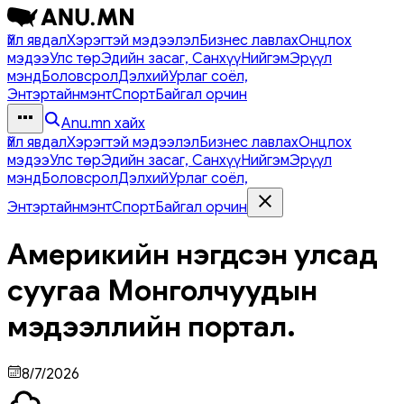
Үйл явдал
Хэрэгтэй мэдээлэл
Бизнес лавлах
Онцлох
мэдээ
Улс төр
Эдийн засаг, Санхүү
Нийгэм
Эрүүл
мэнд
Боловсрол
Дэлхий
Урлаг соёл,
Энтэртайнмэнт
Спорт
Байгал орчин
Anu.mn хайх
Үйл явдал
Хэрэгтэй мэдээлэл
Бизнес лавлах
Онцлох
мэдээ
Улс төр
Эдийн засаг, Санхүү
Нийгэм
Эрүүл
мэнд
Боловсрол
Дэлхий
Урлаг соёл,
Энтэртайнмэнт
Спорт
Байгал орчин
Америкийн нэгдсэн улсад
суугаа Монголчуудын
мэдээллийн портал.
8/7/2026