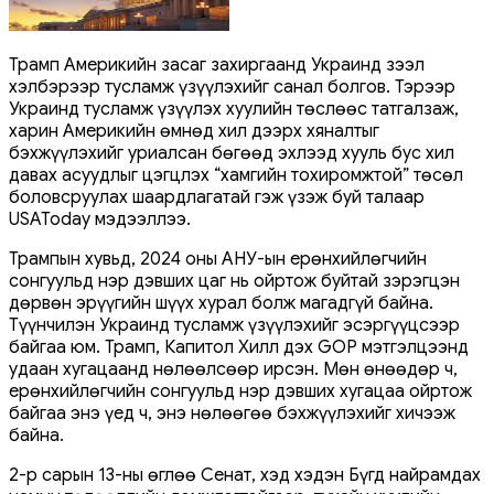
Трамп Америкийн засаг захиргаанд Украинд зээл
хэлбэрээр тусламж үзүүлэхийг санал болгов. Тэрээр
Украинд тусламж үзүүлэх хуулийн төслөөс татгалзаж,
харин Америкийн өмнөд хил дээрх хяналтыг
бэхжүүлэхийг уриалсан бөгөөд эхлээд хууль бус хил
давах асуудлыг цэгцлэх “хамгийн тохиромжтой” төсөл
боловсруулах шаардлагатай гэж үзэж буй талаар
USAToday мэдээллээ.
Трампын хувьд, 2024 оны АНУ-ын ерөнхийлөгчийн
сонгуульд нэр дэвших цаг нь ойртож буйтай зэрэгцэн
дөрвөн эрүүгийн шүүх хурал болж магадгүй байна.
Түүнчилэн Украинд тусламж үзүүлэхийг эсэргүүцсээр
байгаа юм. Трамп, Капитол Хилл дэх GOP мэтгэлцээнд
удаан хугацаанд нөлөөлсөөр ирсэн. Мөн өнөөдөр ч,
ерөнхийлөгчийн сонгуульд нэр дэвших хугацаа ойртож
байгаа энэ үед ч, энэ нөлөөгөө бэхжүүлэхийг хичээж
байна.
2-р сарын 13-ны өглөө Сенат, хэд хэдэн Бүгд найрамдах