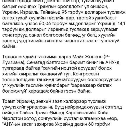
намын төлөөллийн дэмжлэгтэйгээр, тухайн хуулийн
багцыг өөрчлөх Трампын оролдлогыг үл ойшоон,
Украин, Израиль, Тайваньд 95 тэрбум долларын тусламж
олгох тухай хуулийн төслийн өөр, төстэй хувилбарыг
баталжээ. Үүнээс 60,06 тэрбум ам.долларыг Украинд, 14,1
тэрбум ам.долларыг Израильд туслахад зарцуулахыг
сенаторууд санал болгосон бөгөөд уг багц хуулийн
төсөлд урд хилийн хяналтыг чангатгах заалт тусгаагүй
байна.
Төлөөлөгчдийн танхимын дарга Майк Жонсон (Р-
Луизиана), Сенатад бэлтгэсэн баримт бичиг нь АНУ-д
тулгараад байгаа "хамгийн ноцтой асуудал" болох
хилийн хямралыг хөндөөгүй тул, Конгрессын
төлөөлөгчдийн танхимд сенаторуудын боловсруулсан
уг хуулийн төслийн хувилбарыг "хараажаар батлах
боломжгүй" харагдаж байна гэсэн байна.
Трамп Украинд зөвхөн зээл хэлбэрээр тусламж
үзүүлэхийг уриалсан нь Бүгд найрамдахчуудын сэтгэлд
нийцэж байна. Трамп Өмнөд Каролинагийн Хойд
Чарлстон хотод сонгуулийн сурталчилгааныхаа үеэр,
"АНУ-ын засаг захиргаа Украйнд дахин 60 тэрбум