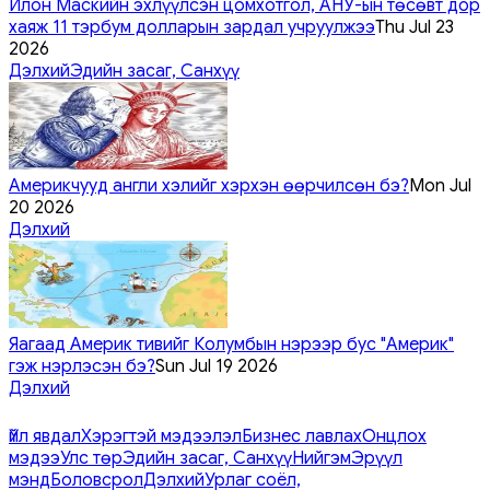
Илон Маскийн эхлүүлсэн цомхотгол, АНУ-ын төсөвт дор
хаяж 11 тэрбум долларын зардал учруулжээ
Thu Jul 23
2026
Дэлхий
Эдийн засаг, Санхүү
Америкчууд англи хэлийг хэрхэн өөрчилсөн бэ?
Mon Jul
20 2026
Дэлхий
Яагаад Америк тивийг Колумбын нэрээр бус "Америк"
гэж нэрлэсэн бэ?
Sun Jul 19 2026
Дэлхий
Үйл явдал
Хэрэгтэй мэдээлэл
Бизнес лавлах
Онцлох
мэдээ
Улс төр
Эдийн засаг, Санхүү
Нийгэм
Эрүүл
мэнд
Боловсрол
Дэлхий
Урлаг соёл,