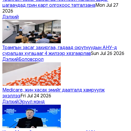
цагаачдад грин карт олгохоос татгалзана
Mon Jul 27
2026
Дэлхий
Трампын засаг захиргаа, гадаад оюутнуудын АНУ-д
суралцах хугацааг 4 жилээр хязгаарлав
Sun Jul 26 2026
Дэлхий
Боловсрол
Medicare, жин хасах эмийг даатгалд хамруулж
эхэллээ
Fri Jul 24 2026
Дэлхий
Эрүүл мэнд