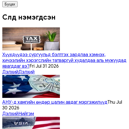
Буцах
Сүүлд нэмэгдсэн
Хүүхдүүдээ сургуульд бэлтгэх зардлаа хэмнэх,
хичээлийн хэрэгслийн татваргүй худалдаа аль мужуудад
явагддаг вэ?
Fri Jul 31 2026
Дэлхий
Дэлхий
АНУ-д хамгийн өндөр цалин авдаг мэргэжилүүд
Thu Jul
30 2026
Дэлхий
Нийгэм