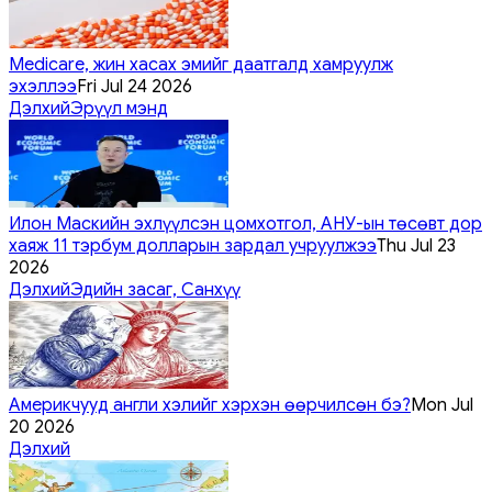
Medicare, жин хасах эмийг даатгалд хамруулж
эхэллээ
Fri Jul 24 2026
Дэлхий
Эрүүл мэнд
Илон Маскийн эхлүүлсэн цомхотгол, АНУ-ын төсөвт дор
хаяж 11 тэрбум долларын зардал учруулжээ
Thu Jul 23
2026
Дэлхий
Эдийн засаг, Санхүү
Америкчууд англи хэлийг хэрхэн өөрчилсөн бэ?
Mon Jul
20 2026
Дэлхий