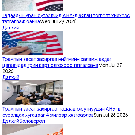
Гадаадын уран бүтээлчид АНУ-д аялан тоглолт хийхээс
татгалзаж байна
Wed Jul 29 2026
Дэлхий
Трампын засаг захиргаа нийгмийн халамж авдаг
цагаачдад грин карт олгохоос татгалзана
Mon Jul 27
2026
Дэлхий
Трампын засаг захиргаа, гадаад оюутнуудын АНУ-д
суралцах хугацааг 4 жилээр хязгаарлав
Sun Jul 26 2026
Дэлхий
Боловсрол