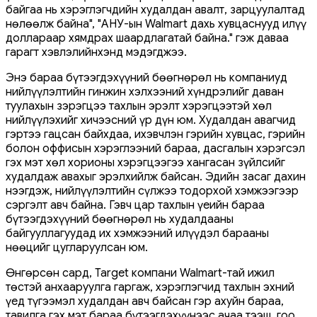
байгаа нь хэрэглэгчдийн худалдан авалт, зарцуулалтад
нөлөөлж байна", "АНУ-ын Walmart дахь хувцаснууд илүү
доллараар хямдрах шаардлагатай байна." гэж даваа
гарагт хэвлэлийнхэнд мэдэгджээ.
Энэ бараа бүтээгдэхүүний бөөгнөрөл нь компаниуд
нийлүүлэлтийн гинжин хэлхээний хүндрэлийг даван
туулахын зэрэгцээ тахлын эрэлт хэрэгцээтэй хөл
нийлүүлэхийг хичээсний үр дүн юм. Худалдан авагчид
гэртээ гацсан байхдаа, ихэвчлэн гэрийн хувцас, гэрийн
болон оффисын хэрэглээний бараа, дасгалын хэрэгсэл
гэх мэт хөл хорионы хэрэгцээгээ хангасан зүйлсийг
худалдаж авахыг эрэлхийлж байсан. Эдийн засаг дахин
нээгдэж, нийлүүлэлтийн сүлжээ тодорхой хэмжээгээр
сэргэлт авч байна. Гэвч цар тахлын үеийн бараа
бүтээгдэхүүний бөөгнөрөл нь худалдааны
байгууллагуудад их хэмжээний илүүдэл барааны
нөөцийг цугларуулсан юм.
Өнгөрсөн сард, Target компани Walmart-тай ижил
төстэй анхааруулга гаргаж, хэрэглэгчид тахлын эхний
үед түгээмэл худалдан авч байсан гэр ахуйн бараа,
тавилга гэх мэт бараа бүтээгдэхүүнээс ачаа тээш, гоо