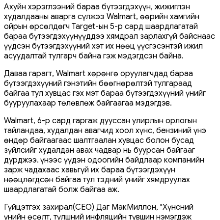
Ахуйн хэрэглээний бараа бүтээгдэхүүн, жижиглэн
худалдааны аварга сүлжээ Walmart, өөрийн хамгийн
ойрын өрсөлдөгч Target-ын 5-р сард шаардлагатай
бараа бүтээгдэхүүнүүддээ хямдрал зарлахгүй байснаас
үүдсэн бүтээгдэхүүний хэт их нөөц үүсгэсэнтэй ижил
асуудалтай тулгарч байна гэж мэдэгдсэн байна.
Даваа гарагт, Walmart хөрөнгө оруулагчдад бараа
бүтээгдэхүүний гэнэтийн бөөгнөрөлтэй тулгараад
байгаа тул хувцас гэх мэт бараа бүтээгдэхүүний үнийг
бууруулахаар төлөвлөж байгаагаа мэдэгдэв.
Walmart, 6-р сард гаргаж дууссан улирлын орлогын
тайландаа, худалдан авагчид хоол хүнс, бензиний үнэ
өндөр байгаагаас шалтгаалан хувцас болон бусад
зүйлсийг худалдан авах чадвар нь буурсан байгааг
дурджээ. Үүнээс үүдэн одоогийн байдлаар компанийн
зарж чадахаас хавьгүй их бараа бүтээгдэхүүн
нөөцлөгдсөн байгаа тул тэдний үнийг хямдруулах
шаардлагатай болж байгаа аж.
Гүйцэтгэх захирал(CEO) Даг МакМиллон, "Хүнсний
үнийн өсөлт, түлшний инфляцийн түвшин нэмэгдэж