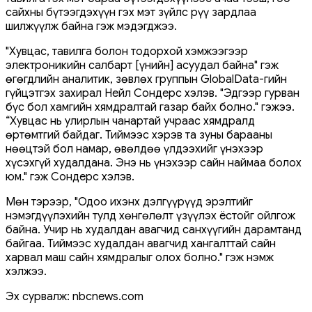
сайхны бүтээгдэхүүн гэх мэт зүйлс рүү зардлаа
шилжүүлж байна гэж мэдэгджээ.
"Хувцас, тавилга болон тодорхой хэмжээгээр
электроникийн салбарт [үнийн] асуудал байна" гэж
өгөгдлийн аналитик, зөвлөх группын GlobalData-гийн
гүйцэтгэх захирал Нейл Сондерс хэлэв. "Эдгээр гурван
бүс бол хамгийн хямдралтай газар байх болно." гэжээ.
“Хувцас нь улирлын чанартай учраас хямдралд
өртөмтгий байдаг. Тиймээс хэрэв та зуны барааны
нөөцтэй бол намар, өвөлдөө үлдээхийг үнэхээр
хүсэхгүй худалдана. Энэ нь үнэхээр сайн наймаа болох
юм." гэж Сондерс хэлэв.
Мөн тэрээр, "Одоо ихэнх дэлгүүрүүд эрэлтийг
нэмэгдүүлэхийн тулд хөнгөлөлт үзүүлэх ёстойг ойлгож
байна. Учир нь худалдан авагчид санхүүгийн дарамтанд
байгаа. Тиймээс худалдан авагчид хангалттай сайн
харвал маш сайн хямдралыг олох болно." гэж нэмж
хэлжээ.
Эх сурвалж: nbcnews.com