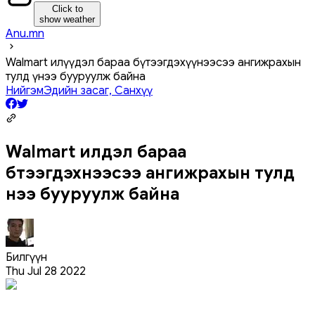
Click to
show weather
Anu.mn
Walmart илүүдэл бараа бүтээгдэхүүнээсээ ангижрахын
тулд үнээ бууруулж байна
Нийгэм
Эдийн засаг, Санхүү
Walmart илүүдэл бараа
бүтээгдэхүүнээсээ ангижрахын тулд
үнээ бууруулж байна
Билгүүн
Thu Jul 28 2022