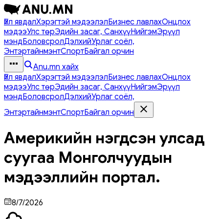
Үйл явдал
Хэрэгтэй мэдээлэл
Бизнес лавлах
Онцлох
мэдээ
Улс төр
Эдийн засаг, Санхүү
Нийгэм
Эрүүл
мэнд
Боловсрол
Дэлхий
Урлаг соёл,
Энтэртайнмэнт
Спорт
Байгал орчин
Anu.mn хайх
Үйл явдал
Хэрэгтэй мэдээлэл
Бизнес лавлах
Онцлох
мэдээ
Улс төр
Эдийн засаг, Санхүү
Нийгэм
Эрүүл
мэнд
Боловсрол
Дэлхий
Урлаг соёл,
Энтэртайнмэнт
Спорт
Байгал орчин
Америкийн нэгдсэн улсад
суугаа Монголчуудын
мэдээллийн портал.
8/7/2026