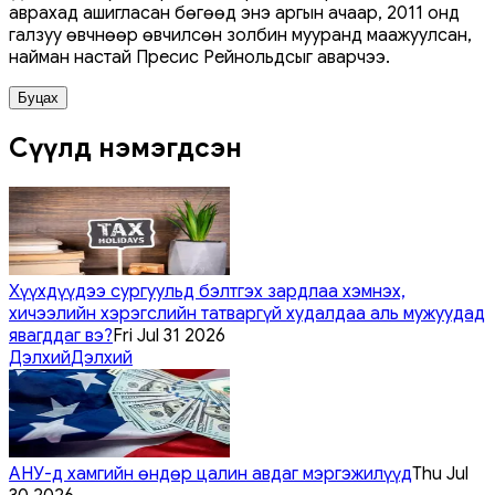
аврахад ашигласан бөгөөд энэ аргын ачаар, 2011 онд
галзуу өвчнөөр өвчилсөн золбин мууранд маажуулсан,
найман настай Пресис Рейнольдсыг аварчээ.
Буцах
Сүүлд нэмэгдсэн
Хүүхдүүдээ сургуульд бэлтгэх зардлаа хэмнэх,
хичээлийн хэрэгслийн татваргүй худалдаа аль мужуудад
явагддаг вэ?
Fri Jul 31 2026
Дэлхий
Дэлхий
АНУ-д хамгийн өндөр цалин авдаг мэргэжилүүд
Thu Jul