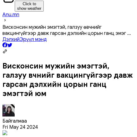
Click to
show weather
Anu.mn
Висконсин мужийн эмэгтэй, галзуу өвчнийг
вакцингүйгээр давж гарсан дэлхийн цорын ганц эмэг
...
Дэлхий
Эрүүл мэнд
Висконсин мужийн эмэгтэй,
галзуу өвчнийг вакцингүйгээр давж
гарсан дэлхийн цорын ганц
эмэгтэй юм
Байгалмаа
Fri May 24 2024