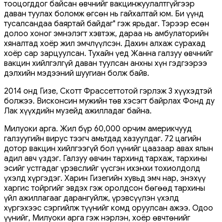
тооцогддог байсан өвчнийг вакцинжуулалтгүйгээр
даван туулах боломж өгсөн нь гайхалтай юм. Би үүнд
тусалсандаа баяртай байдаг" гэж ярьдаг. Тэрээр есөн
долоо хоног эмнэлэгт хэвтэж, дараа нь амбулаторийн
хяналтад хоёр жил эмчлүүлсэн. Дахин алхаж сурахад
хоёр сар зарцуулсан. Тухайн үед Жанна галзуу өвчнийг
вакцин хийлгэлгүй даван туулсан анхны хүн гэдгээрээ
дэлхийн мэдээний шуугиан болж байв.
2014 онд Гизе, Скотт Фрассеттотой гэрлэж 3 хүүхэдтэй
болжээ. Висконсин мужийн төв хэсэгт байрлах Фонд ду
Лак хүүхдийн музейд ажилладаг байна.
Милуоки арга. Жил бүр 60,000 орчим америкчууд
галзуугийн вирус тээгч амьтдад хазуулдаг. 72 цагийн
дотор вакцин хийлгээгүй бол үүнийг цаазаар авах ялын
адил авч үздэг. Галзуу өвчин тархинд тархаж, тархины
эсийг устгадаг үрэвслийг үүсгэн ихэнхи тохиолдолд
үхэлд хүргэдэг. Харин Гизегийн хувьд эмч нар, энэхүү
харгис тойргийг эвдэх гэж оролдсон бөгөөд тархины
үйл ажиллагааг дарангуйлж, үрэвсүүлэн үхэлд
хүргэхээс сэргийлж түүнийг комд оруулсан ажээ. Одоо
үүнийг, Милуоки арга гэж нэрлэн, хоёр өвчтөнийг