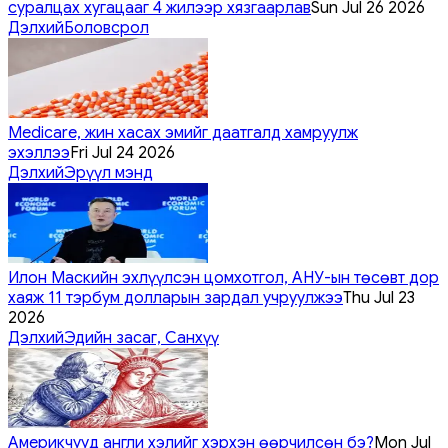
суралцах хугацааг 4 жилээр хязгаарлав
Sun Jul 26 2026
Дэлхий
Боловсрол
Medicare, жин хасах эмийг даатгалд хамруулж
эхэллээ
Fri Jul 24 2026
Дэлхий
Эрүүл мэнд
Илон Маскийн эхлүүлсэн цомхотгол, АНУ-ын төсөвт дор
хаяж 11 тэрбум долларын зардал учруулжээ
Thu Jul 23
2026
Дэлхий
Эдийн засаг, Санхүү
Америкчууд англи хэлийг хэрхэн өөрчилсөн бэ?
Mon Jul