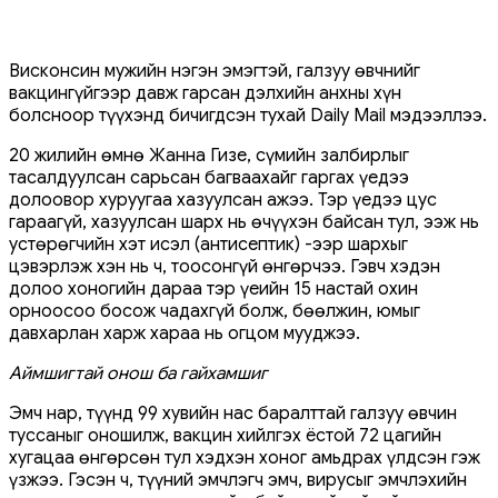
Висконсин мужийн нэгэн эмэгтэй, галзуу өвчнийг
вакцингүйгээр давж гарсан дэлхийн анхны хүн
болсноор түүхэнд бичигдсэн тухай Daily Mail мэдээллээ.
20 жилийн өмнө Жанна Гизе, сүмийн залбирлыг
тасалдуулсан сарьсан багваахайг гаргах үедээ
долоовор хуруугаа хазуулсан ажээ. Тэр үедээ цус
гараагүй, хазуулсан шарх нь өчүүхэн байсан тул, ээж нь
устөрөгчийн хэт исэл (антисептик) -ээр шархыг
цэвэрлэж хэн нь ч, тоосонгүй өнгөрчээ. Гэвч хэдэн
долоо хоногийн дараа тэр үеийн 15 настай охин
орноосоо босож чадахгүй болж, бөөлжин, юмыг
давхарлан харж хараа нь огцом мууджээ.
Аймшигтай онош ба гайхамшиг
Эмч нар, түүнд 99 хувийн нас баралттай галзуу өвчин
туссаныг оношилж, вакцин хийлгэх ёстой 72 цагийн
хугацаа өнгөрсөн тул хэдхэн хоног амьдрах үлдсэн гэж
үзжээ. Гэсэн ч, түүний эмчлэгч эмч, вирусыг эмчлэхийн