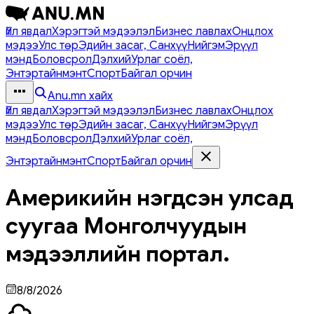
Үйл явдал
Хэрэгтэй мэдээлэл
Бизнес лавлах
Онцлох
мэдээ
Улс төр
Эдийн засаг, Санхүү
Нийгэм
Эрүүл
мэнд
Боловсрол
Дэлхий
Урлаг соёл,
Энтэртайнмэнт
Спорт
Байгал орчин
Anu.mn хайх
Үйл явдал
Хэрэгтэй мэдээлэл
Бизнес лавлах
Онцлох
мэдээ
Улс төр
Эдийн засаг, Санхүү
Нийгэм
Эрүүл
мэнд
Боловсрол
Дэлхий
Урлаг соёл,
Энтэртайнмэнт
Спорт
Байгал орчин
Америкийн нэгдсэн улсад
суугаа Монголчуудын
мэдээллийн портал.
8/8/2026