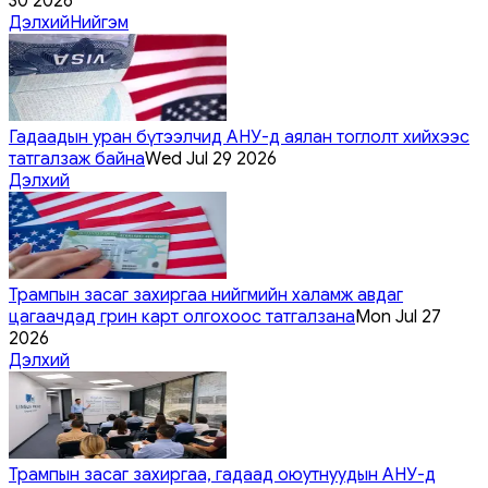
30 2026
Дэлхий
Нийгэм
Гадаадын уран бүтээлчид АНУ-д аялан тоглолт хийхээс
татгалзаж байна
Wed Jul 29 2026
Дэлхий
Трампын засаг захиргаа нийгмийн халамж авдаг
цагаачдад грин карт олгохоос татгалзана
Mon Jul 27
2026
Дэлхий
Трампын засаг захиргаа, гадаад оюутнуудын АНУ-д