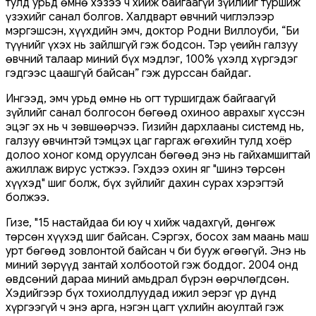
тулд урьд өмнө хэзээ ч хийж байгаагүй зүйлийг туршиж
үзэхийг санал болгов. Халдварт өвчний чиглэлээр
мэргэшсэн, хүүхдийн эмч, доктор Родни Виллоуби, “Би
түүнийг үхэх нь зайлшгүй гэж бодсон. Тэр үеийн галзуу
өвчний талаар миний бүх мэдлэг, 100% үхэлд хүргэдэг
гэдгээс цаашгүй байсан” гэж дурссан байдаг.
Ингээд, эмч урьд өмнө нь огт туршигдаж байгаагүй
зүйлийг санал болгосон бөгөөд охиноо аврахыг хүссэн
эцэг эх нь ч зөвшөөрчээ. Гизийн дархлааны системд нь,
галзуу өвчинтэй тэмцэх цаг гаргаж өгөхийн тулд хоёр
долоо хоног комд оруулсан бөгөөд энэ нь гайхамшигтай
ажиллаж вирус устжээ. Гэхдээ охин яг "шинэ төрсөн
хүүхэд" шиг болж, бүх зүйлийг дахин сурах хэрэгтэй
болжээ.
Гизе, "15 настайдаа би юу ч хийж чадахгүй, дөнгөж
төрсөн хүүхэд шиг байсан. Сэргэх, босох зам маань маш
урт бөгөөд зовлонтой байсан ч би бууж өгөөгүй. Энэ нь
миний зөрүүд зантай холбоотой гэж боддог. 2004 онд
өвдсөний дараа миний амьдрал бүрэн өөрчлөгдсөн.
Хэдийгээр бүх тохиолдлуудад ижил эерэг үр дүнд
хүргээгүй ч энэ арга, нэгэн цагт үхлийн аюултай гэж