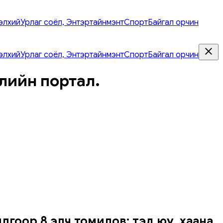
элхий
Урлаг соёл, Энтэртайнмэнт
Спорт
Байгал орчин
элхий
Урлаг соёл, Энтэртайнмэнт
Спорт
Байгал орчин
лийн портал.
гоор 8 элч томилов: тэд юу, хаана