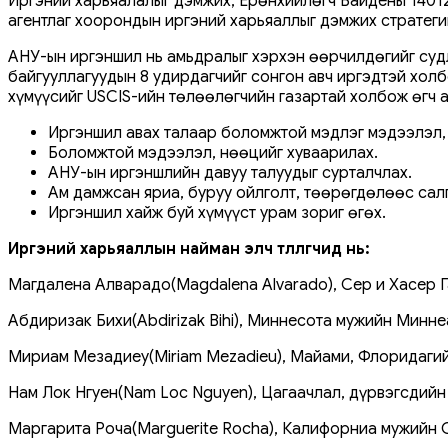
Иргэний харьяалалыг дэмжих, Ерөнхийлөгч Байдены 14012
агентлаг хоорондын иргэний харьяаллыг дэмжих стратег
АНУ-ын иргэншил нь амьдралыг хэрхэн өөрчилдөгийг суд
байгууллагуудын 8 удирдагчийг сонгон авч иргэдтэй хол
хүмүүсийг USCIS-ийн төлөөлөгчийн газартай холбож өгч а
Иргэншил авах талаар боломжтой мэдлэг мэдээлэл, 
Боломжтой мэдээлэл, нөөцийг хуваарилах.
АНУ-ын иргэншлийн давуу талуудыг сурталчлах.
Ам дамжсан яриа, буруу ойлголт, төөрөгдөлөөс салг
Иргэншил хайж буй хүмүүст урам зориг өгөх.
Иргэний харьяаллын найман элч төлөөлөгчид нь:
Магдалена Алварадо(Magdalena Alvarado), Сер и Хасер Г
Абдиризак Бихи(Abdirizak Bihi), Миннесота мужийн Минн
Мириам Мезадиеу(Miriam Mezadieu), Майами, Флоридагий
Нам Лок Нгуен(Nam Loc Nguyen), Цагаачлал, дүрвэгсдийн
Маргарита Роча(Marguerite Rocha), Калифорниа мужийн C