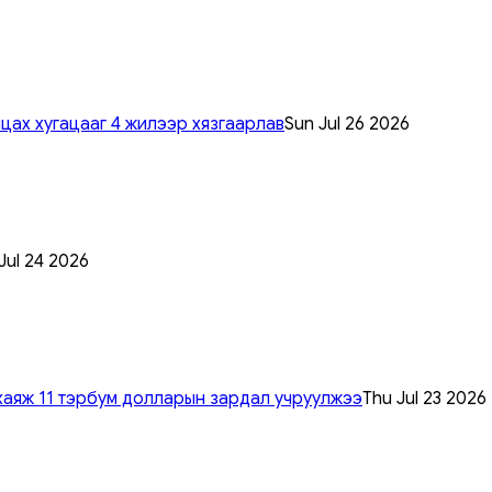
цах хугацааг 4 жилээр хязгаарлав
Sun Jul 26 2026
 Jul 24 2026
хаяж 11 тэрбум долларын зардал учруулжээ
Thu Jul 23 2026