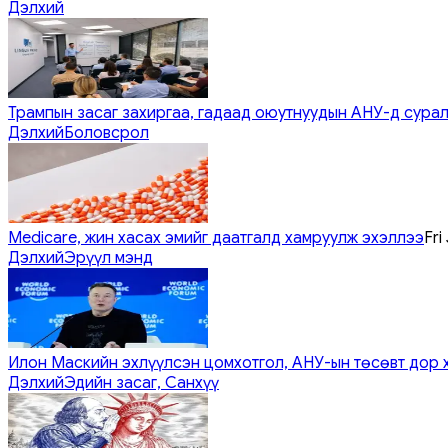
Дэлхий
Трампын засаг захиргаа, гадаад оюутнуудын АНУ-д сурал
Дэлхий
Боловсрол
Medicare, жин хасах эмийг даатгалд хамруулж эхэллээ
Fri
Дэлхий
Эрүүл мэнд
Илон Маскийн эхлүүлсэн цомхотгол, АНУ-ын төсөвт дор 
Дэлхий
Эдийн засаг, Санхүү