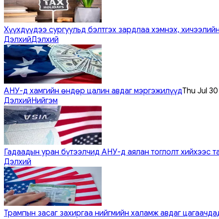
Хүүхдүүдээ сургуульд бэлтгэх зардлаа хэмнэх, хичээлийн
Дэлхий
Дэлхий
АНУ-д хамгийн өндөр цалин авдаг мэргэжилүүд
Thu Jul 3
Дэлхий
Нийгэм
Гадаадын уран бүтээлчид АНУ-д аялан тоглолт хийхээс т
Дэлхий
Трампын засаг захиргаа нийгмийн халамж авдаг цагаачдад