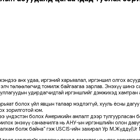
хэндээ анх удаа, иргэний харьяалал, иргэншил олгох асуу
элч төлөөлөгчид томилж байгаагаа зарлав. Энэхүү шинэ с
ууллагуудын удирдагчидтай иргэншлийг дэмжихэд хамтран
рьяат болох үйл явцын талаар мэдлэггүй, хууль ёсны дагуу 
ох зорилготой юм.
ээ үндэстэн болох Америкийн амлалт дээр тулгуурласан б
милох энэхүү санаачилга нь АНУ-ын иргэншлийн олон давуу
 алхам болж байна” гэж USCIS-ийн захирал Ур М.Жүддү(Ur 