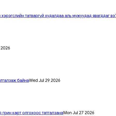
 хэрэгслийн татваргүй худалдаа аль мужуудад явагддаг вэ
0 2026
атгалзаж байна
Wed Jul 29 2026
 грин карт олгохоос татгалзана
Mon Jul 27 2026