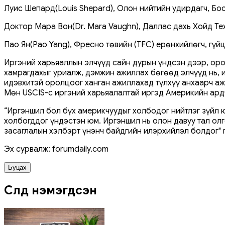
Луис Шепард(Louis Shepard), Олон нийтийн удирдагч, Бо
Доктор Мара Вон(Dr. Mara Vaughn), Даллас дахь Хойд Те
Пао Ян(Pao Yang), Фресно төвийн (TFC) ерөнхийлөгч, гүй
Иргэний харьяаллын элчүүд сайн дурын үндсэн дээр, оро
хамрагдахыг уриалж, дэмжин ажиллах бөгөөд элчүүд нь, 
идэвхитэй оролцоог ханган ажиллахад түлхүү анхаарч аж
Мөн USCIS-с иргэний харьяалалтай иргэд Америкийн ард
“Иргэншил бол бүх америкчуудыг холбодог нийтлэг зүйл ю
холбогддог үндэстэн юм. Иргэншил нь олон давуу тал олг
засаглалын хэлбэрт үнэнч байдгийн илэрхийлэл болдог" 
Эх сурвалж: forumdaily.com
Буцах
Сүүлд нэмэгдсэн