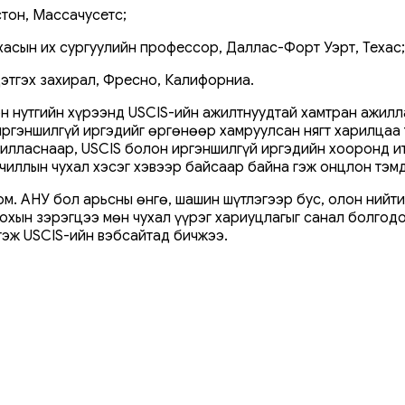
стон, Массачусетс;
хасын их сургуулийн профессор, Даллас-Форт Уэрт, Техас;
цэтгэх захирал, Фресно, Калифорниа.
н нутгийн хүрээнд USCIS-ийн ажилтнуудтай хамтран ажилл
иргэншилгүй иргэдийг өргөнөөр хамруулсан нягт харилцаа 
илласнаар, USCIS болон иргэншилгүй иргэдийн хооронд ит
чиллын чухал хэсэг хэвээр байсаар байна гэж онцлон тэм
м. АНУ бол арьсны өнгө, шашин шүтлэгээр бус, олон нийти
охын зэрэгцээ мөн чухал үүрэг хариуцлагыг санал болгодо
гэж USCIS-ийн вэбсайтад бичжээ.