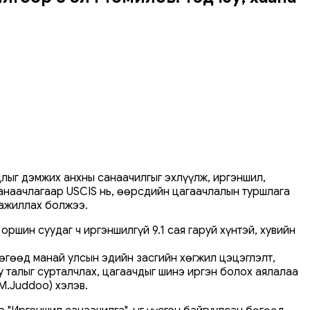
длыг дэмжих анхны санаачилгыг эхлүүлж, иргэншил,
анаачлагаар USCIS нь, өөрсдийн цагаачлалын туршлага
 ажиллах болжээ.
оршин суудаг ч иргэншилгүй 9.1 сая гаруй хүнтэй, хувийн
өгөөд манай улсын эдийн засгийн хөгжил цэцэглэлт,
 талыг сурталчлах, цагаачдыг шинэ иргэн болох аялалаа
M.Juddoo) хэлэв.