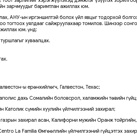
 тоот зарлигийг хэрэгжүүлэхэд дэмжлэг үзүүлэх зорилгоор
ийн зарчмуудыг баримтлан ажиллах юм.
лах, АНУ-ын иргэншилтэй болох үйл явцыг тодорхой болго
боо тогтоох уялдааг сайжруулахаар томилов. Шинээр сонго
жиллах юм. Үүнд:
туршлагыг хуваалцах.
ах.
алвестон-ы ерөнхийлөгч, Галвестон, Техас;
еаполис дахь Сомалийн боловсрол, халамжийн төвийн гүйц
н Католик сүмийн хуулийн үйлчилгээний захирал;
 газрын захирал асан, Калифорни мужийн Оранж тойргийн
entro La Familia Өмгөөллийн үйлчилгээний гүйцэтгэх захи