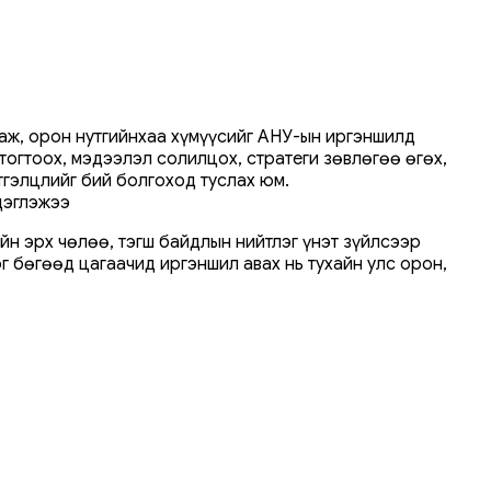
аж, орон нутгийнхаа хүмүүсийг АНУ-ын иргэншилд
тогтоох, мэдээлэл солилцох, стратеги зөвлөгөө өгөх,
гэлцлийг бий болгоход туслах юм.
дэглэжээ
йн эрх чөлөө, тэгш байдлын нийтлэг үнэт зүйлсээр
г бөгөөд цагаачид иргэншил авах нь тухайн улс орон,