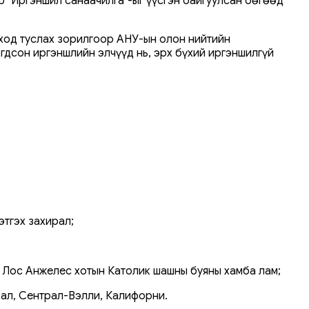
 "Иргэншил санаачилга"-ыг үүсгэн байгуулсан бөгөөд
ход туслах зорилгоор АНУ-ын олон нийтийн
гдсон иргэншлийн элчүүд нь, эрх бүхий иргэншилгүй
этгэх захирал;
, Лос Анжелес хотын Католик шашны буяны хамба лам;
рал, Сентрал-Вэлли, Калифорни.