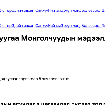
Улс төр
Эдийн засаг, Санхүү
Нийгэм
Эрүүл мэнд
Боловсрол
Д
Улс төр
Эдийн засаг, Санхүү
Нийгэм
Эрүүл мэнд
Боловсрол
Д
уугаа Монголчуудын мэдээл
ад туслах зорилгоор 8 элч томилов: тэ
...
лын асуудалд цагаачдад туслах зорил