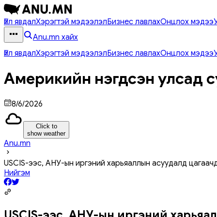
Үйл явдал
Хэрэгтэй мэдээлэл
Бизнес лавлах
Онцлох мэдээ
Anu.mn хайх
Үйл явдал
Хэрэгтэй мэдээлэл
Бизнес лавлах
Онцлох мэдээ
Америкийн нэгдсэн улсад с
8/6/2026
Click to
show weather
Anu.mn
USCIS-ээс, АНУ-ын иргэний харьяаллын асуудалд цагаачд
Нийгэм
USCIS-ээс, АНУ-ын иргэний харьяал