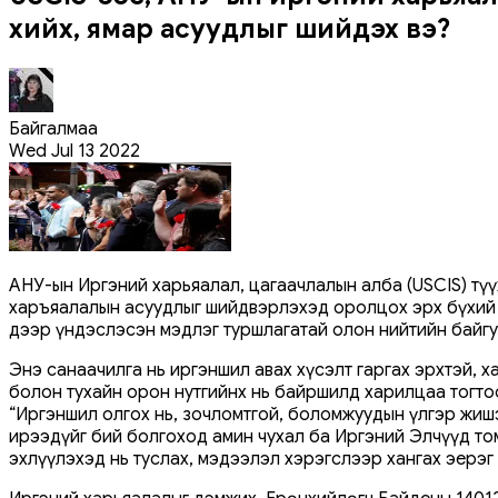
хийх, ямар асуудлыг шийдэх вэ?
Байгалмаа
Wed Jul 13 2022
АНУ-ын Иргэний харьяалал, цагаачлалын алба (USCIS) түү
харъяалалын асуудлыг шийдвэрлэхэд оролцох эрх бүхий 
дээр үндэслэсэн мэдлэг туршлагатай олон нийтийн байг
Энэ санаачилга нь иргэншил авах хүсэлт гаргах эрхтэй, ха
болон тухайн орон нутгийнх нь байршилд харилцаа тогто
“Иргэншил олгох нь, зочломтгой, боломжуудын үлгэр жиш
ирээдүйг бий болгоход амин чухал ба Иргэний Элчүүд то
эхлүүлэхэд нь туслах, мэдээлэл хэрэгслээр хангах эерэг