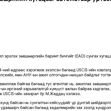
л эрхлэх зөвшөөрлийн баримт бичгийг (EAD) сунгах хугаца
н 4-ний өдрөөс хэрэгжиж эхэлсэн бөгөөд USCIS-ийн хэвлэл
айлсхийх, мөн АНУ-ын ажил олгогчдын нөхцөл байдлыг тогт
ажиллаж байгаа бөгөөд тус агентлаг нь, ажиллах зөвшөөрл
-ын иргэний харьяалалгүй хүмүүст ажлын байраа хадгалах,
эж USCIS-ийн захирал Ур М.Жаддөү хэлжээ.
хүнд байсан нь сунгалтын кейсүүдийг үр дүнтэй шийдвэрл
т удааширч байсан бөгөөд хөдөлмөрийн зах зээлд хүндрэл