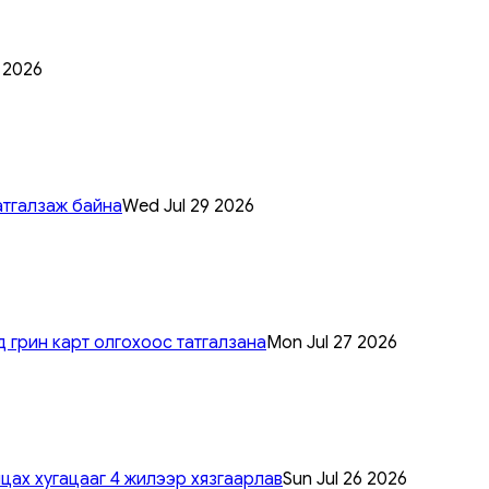
0 2026
атгалзаж байна
Wed Jul 29 2026
 грин карт олгохоос татгалзана
Mon Jul 27 2026
цах хугацааг 4 жилээр хязгаарлав
Sun Jul 26 2026