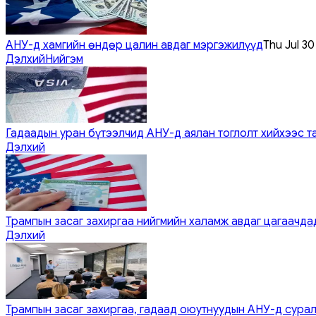
АНУ-д хамгийн өндөр цалин авдаг мэргэжилүүд
Thu Jul 3
Дэлхий
Нийгэм
Гадаадын уран бүтээлчид АНУ-д аялан тоглолт хийхээс т
Дэлхий
Трампын засаг захиргаа нийгмийн халамж авдаг цагаачдад
Дэлхий
Трампын засаг захиргаа, гадаад оюутнуудын АНУ-д сурал