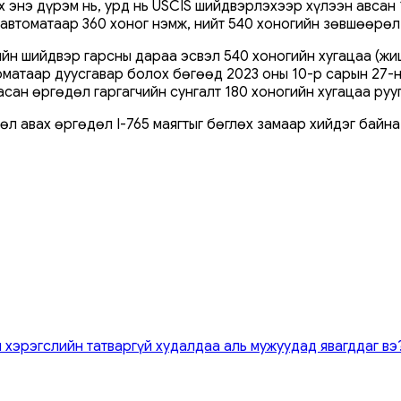
х энэ дүрэм нь, урд нь USCIS шийдвэрлэхээр хүлээн авсан
втоматаар 360 хоног нэмж, нийт 540 хоногийн зөвшөөрөл
йн шийдвэр гарсны дараа эсвэл 540 хоногийн хугацаа (жиш
оматаар дуусгавар болох бөгөөд 2023 оны 10-р сарын 27-
асан өргөдөл гаргагчийн сунгалт 180 хоногийн хугацаа руу
 авах өргөдөл I-765 маягтыг бөглөх замаар хийдэг байна
 хэрэгслийн татваргүй худалдаа аль мужуудад явагддаг вэ