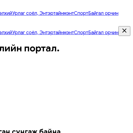
элхий
Урлаг соёл, Энтэртайнмэнт
Спорт
Байгал орчин
элхий
Урлаг соёл, Энтэртайнмэнт
Спорт
Байгал орчин
лийн портал.
ган сунгаж байна