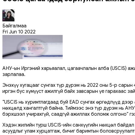
Байгалмаа
Fri Jun 10 2022
АНУ-ын Иргэний харьяалал, цагаачлалын алба (USCIS) ажи
зарлалаа.
Энэхүү хугацааг сунгах түр дүрэм нь 2022 оны 5-р сары
иргэн бус хүмүүст ажилгүй байх завсарын үе гарахаас з
“USCIS нь хуримтлагдаад буй EAD сунгах өргөдлүүд дээр 
нөхцөлд хангалтгүй байна. Тиймээс энэ түр дүрэм нь АНУ
бэрхшээл учирахгүй, саадгүй ажиллах боломж олгоно” г
Хэдэн жилийн турш USCIS-ийн санхүүгийн нөхцөл байдал 
асуудлыг улам хурцатгаж, бичиг баримтын боловсруулал