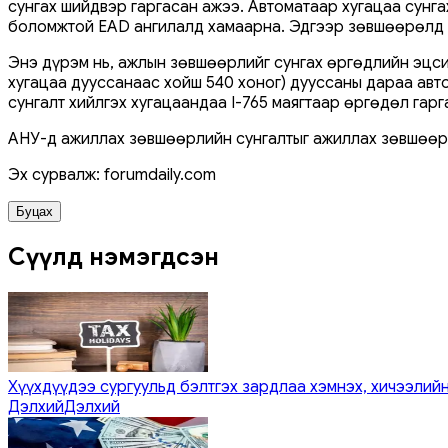
сунгах шийдвэр гаргасан ажээ. Автоматаар хугацаа сунга
боломжтой EAD ангилалд хамаарна. Эдгээр зөвшөөрөлд а
Энэ дүрэм нь, ажлын зөвшөөрлийг сунгах өргөдлийн эцси
хугацаа дууссанаас хойш 540 хоног) дууссаны дараа авт
сунгалт хийлгэх хугацаандаа I-765 маягтаар өргөдөл гарг
АНУ-д ажиллах зөвшөөрлийн сунгалтыг ажиллах зөвшөөрөл
Эх сурвалж: forumdaily.com
Буцах
Сүүлд нэмэгдсэн
Хүүхдүүдээ сургуульд бэлтгэх зардлаа хэмнэх, хичээлийн
Дэлхий
Дэлхий