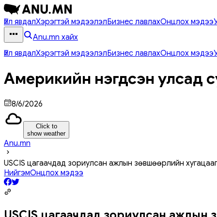
Үйл явдал
Хэрэгтэй мэдээлэл
Бизнес лавлах
Онцлох мэдээ
Anu.mn хайх
Үйл явдал
Хэрэгтэй мэдээлэл
Бизнес лавлах
Онцлох мэдээ
Америкийн нэгдсэн улсад с
8/6/2026
Click to
show weather
Anu.mn
USCIS цагаачдад зориулсан ажлын зөвшөөрлийн хугацааг
Нийгэм
Онцлох мэдээ
USCIS цагаачдад зориулсан ажлын зө