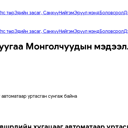
Улс төр
Эдийн засаг, Санхүү
Нийгэм
Эрүүл мэнд
Боловсрол
Д
Улс төр
Эдийн засаг, Санхүү
Нийгэм
Эрүүл мэнд
Боловсрол
Д
уугаа Монголчуудын мэдээл
 автоматаар уртасган сунгаж байна
вшөөрлийн хугацааг автоматаар уртас