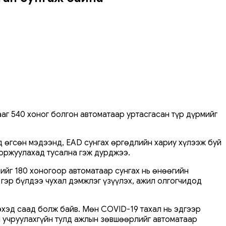
аг 540 хоног болгон автоматаар уртасгасан түр дүрмийг
д өгсөн мэдээнд, EAD сунгах өргөдлийн хариу хүлээж буй
воржуулахад тусална гэж дурджээ.
ийг 180 хоногоор автоматаар сунгах нь өнөөгийн
 гэр бүлдээ чухал дэмжлэг үзүүлэх, ажил олгогчидод
эхэд саад болж байв. Мөн COVID-19 тахал нь эдгээр
 учруулахгүйн тулд ажлын зөвшөөрлийг автоматаар