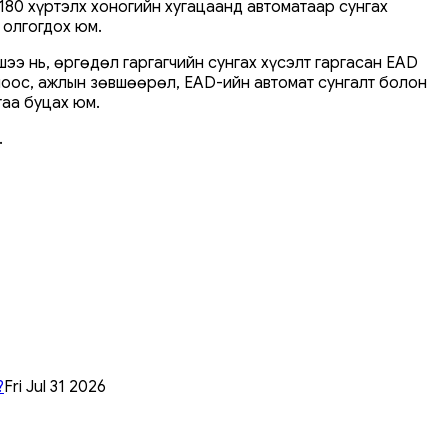
 180 хүртэлх хоногийн хугацаанд автоматаар сунгах
 олгогдох юм.
ээ нь, өргөдөл гаргагчийн сунгах хүсэлт гаргасан EAD
ноос, ажлын зөвшөөрөл, EAD-ийн автомат сунгалт болон
гаа буцах юм.
.
?
Fri Jul 31 2026