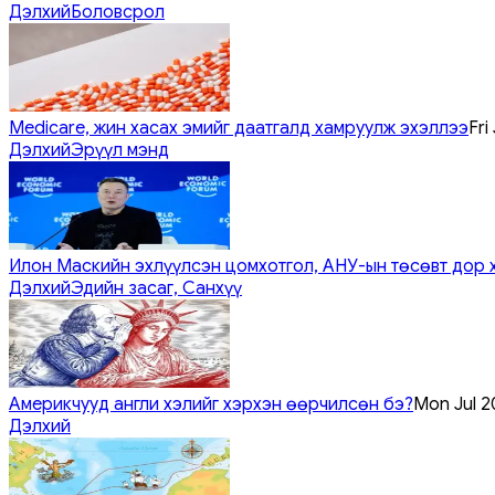
Дэлхий
Боловсрол
Medicare, жин хасах эмийг даатгалд хамруулж эхэллээ
Fri
Дэлхий
Эрүүл мэнд
Илон Маскийн эхлүүлсэн цомхотгол, АНУ-ын төсөвт дор 
Дэлхий
Эдийн засаг, Санхүү
Америкчууд англи хэлийг хэрхэн өөрчилсөн бэ?
Mon Jul 2
Дэлхий