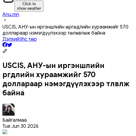
Click to
show weather
Anu.mn
USCIS, АНУ-ын иргэншлийн өргөдлийн хураамжийг 570
доллараар нэмэгдүүлэхээр төлөвлөж байна
Дэлхий
Улс төр
USCIS, АНУ-ын иргэншлийн
өргөдлийн хураамжийг 570
доллараар нэмэгдүүлэхээр төлөвлөж
байна
Байгалмаа
Tue Jun 30 2026