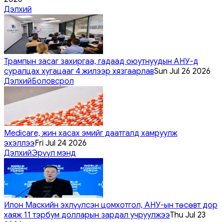
Дэлхий
Трампын засаг захиргаа, гадаад оюутнуудын АНУ-д
суралцах хугацааг 4 жилээр хязгаарлав
Sun Jul 26 2026
Дэлхий
Боловсрол
Medicare, жин хасах эмийг даатгалд хамруулж
эхэллээ
Fri Jul 24 2026
Дэлхий
Эрүүл мэнд
Илон Маскийн эхлүүлсэн цомхотгол, АНУ-ын төсөвт дор
хаяж 11 тэрбум долларын зардал учруулжээ
Thu Jul 23