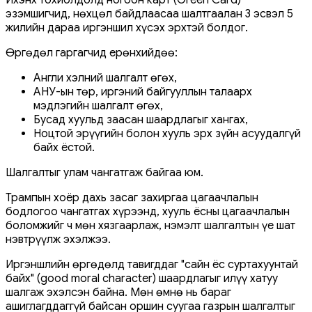
эзэмшигчид, нөхцөл байдлаасаа шалтгаалан 3 эсвэл 5
жилийн дараа иргэншил хүсэх эрхтэй болдог.
Өргөдөл гаргагчид ерөнхийдөө:
Англи хэлний шалгалт өгөх,
АНУ-ын төр, иргэний байгууллын талаарх
мэдлэгийн шалгалт өгөх,
Бусад хуульд заасан шаардлагыг хангах,
Ноцтой эрүүгийн болон хууль эрх зүйн асуудалгүй
байх ёстой.
Шалгалтыг улам чангатгаж байгаа юм.
Трампын хоёр дахь засаг захиргаа цагаачлалын
бодлогоо чангатгах хүрээнд, хууль ёсны цагаачлалын
боломжийг ч мөн хязгаарлаж, нэмэлт шалгалтын үе шат
нэвтрүүлж эхэлжээ.
Иргэншлийн өргөдөлд тавигддаг "сайн ёс суртахуунтай
байх" (good moral character) шаардлагыг илүү хатуу
шалгаж эхэлсэн байна. Мөн өмнө нь бараг
ашиглагддаггүй байсан оршин суугаа газрын шалгалтыг