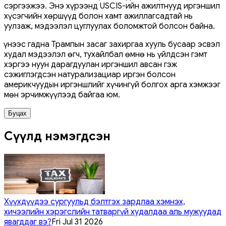
сэргээжээ. Энэ хүрээнд USCIS-ийн ажилтнууд иргэншил
хүсэгчийн хөршүүд болон хамт ажиллагсадтай нь
уулзаж, мэдээлэл цуглуулах боломжтой болсон байна.
Үүнээс гадна Трампын засаг захиргаа хууль бусаар эсвэл
худал мэдээлэл өгч, тухайлбал өмнө нь үйлдсэн гэмт
хэргээ нуун дарагдуулан иргэншил авсан гэж
сэжиглэгдсэн натурализациар иргэн болсон
америкчуудын иргэншлийг хүчингүй болгох арга хэмжээг
мөн эрчимжүүлээд байгаа юм.
Буцах
Сүүлд нэмэгдсэн
Хүүхдүүдээ сургуульд бэлтгэх зардлаа хэмнэх,
хичээлийн хэрэгслийн татваргүй худалдаа аль мужуудад
явагддаг вэ?
Fri Jul 31 2026