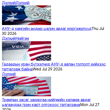
Дэлхий
Дэлхий
АНУ-д хамгийн өндөр цалин авдаг мэргэжилүүд
Thu Jul
30 2026
Дэлхий
Нийгэм
Гадаадын уран бүтээлчид АНУ-д аялан тоглолт хийхээс
татгалзаж байна
Wed Jul 29 2026
Дэлхий
Трампын засаг захиргаа нийгмийн халамж авдаг
цагаачдад грин карт олгохоос татгалзана
Mon Jul 27
2026