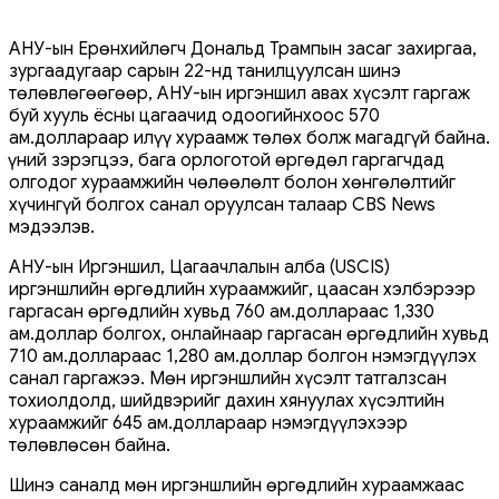
АНУ-ын Ерөнхийлөгч Дональд Трампын засаг захиргаа,
зургаадугаар сарын 22-нд танилцуулсан шинэ
төлөвлөгөөгөөр, АНУ-ын иргэншил авах хүсэлт гаргаж
буй хууль ёсны цагаачид одоогийнхоос 570
ам.доллараар илүү хураамж төлөх болж магадгүй байна.
Үүний зэрэгцээ, бага орлоготой өргөдөл гаргагчдад
олгодог хураамжийн чөлөөлөлт болон хөнгөлөлтийг
хүчингүй болгох санал оруулсан талаар CBS News
мэдээлэв.
АНУ-ын Иргэншил, Цагаачлалын алба (USCIS)
иргэншлийн өргөдлийн хураамжийг, цаасан хэлбэрээр
гаргасан өргөдлийн хувьд 760 ам.доллараас 1,330
ам.доллар болгох, онлайнаар гаргасан өргөдлийн хувьд
710 ам.доллараас 1,280 ам.доллар болгон нэмэгдүүлэх
санал гаргажээ. Мөн иргэншлийн хүсэлт татгалзсан
тохиолдолд, шийдвэрийг дахин хянуулах хүсэлтийн
хураамжийг 645 ам.доллараар нэмэгдүүлэхээр
төлөвлөсөн байна.
Шинэ саналд мөн иргэншлийн өргөдлийн хураамжаас