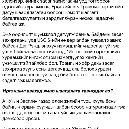
хэлснээр, өмнөх засаг захиргааны үед тогтоосон
одоогийн хураамж нь, Ерөнхийлөгч Трампын зарлигийн
дагуу шаардлагатай болсон нэмэлт шалгалт,
баталгаажуулалтын зардлыг бүрэн нөхөж чадахгүй
байгаа аж.
Энэ өөрчлөлт шүүмжлэл дагуулж байна. Байдены засаг
захиргааны үед USCIS-ийн өндөр албан тушаал хашиж
байсан Даг Рэнд, энэхүү нэмэгдлийг үндэслэлгүй гэж
үзэж байгаагаа тлэрхийлээд, "Иргэншлийн өргөдлийн
хураамжийг ингэж огцом нэмэгдүүлэх хамгийн
үнэмшилтэй тайлбар бол, Трампын хоёр дахь засаг
захиргаа хууль ёсны цагаачдад аль болох хурдан
нэмэлт, үндэслэлгүй саад бий болгохыг зорьж байгаа
явдал" гэж мэдэгджээ.
Иргэншил авахад ямар шаардлага тавигддаг вэ?
АНУ-ын Засгийн газар олон жилийн турш хууль ёсны
байнгын оршин суугчдыг албан ёсоор натурализаци гэж
нэрлэгддэг иргэншил авах үйл явцад хамрагдахыг
дэмжсээр ирсэн.
Ихэнх тохиолдолд ногоон карт (Green Card)