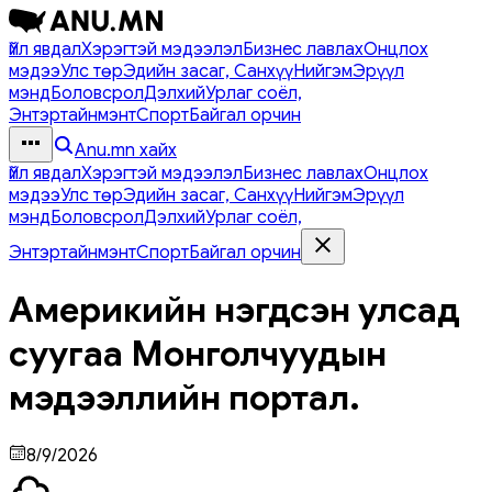
Үйл явдал
Хэрэгтэй мэдээлэл
Бизнес лавлах
Онцлох
мэдээ
Улс төр
Эдийн засаг, Санхүү
Нийгэм
Эрүүл
мэнд
Боловсрол
Дэлхий
Урлаг соёл,
Энтэртайнмэнт
Спорт
Байгал орчин
Anu.mn хайх
Үйл явдал
Хэрэгтэй мэдээлэл
Бизнес лавлах
Онцлох
мэдээ
Улс төр
Эдийн засаг, Санхүү
Нийгэм
Эрүүл
мэнд
Боловсрол
Дэлхий
Урлаг соёл,
Энтэртайнмэнт
Спорт
Байгал орчин
Америкийн нэгдсэн улсад
суугаа Монголчуудын
мэдээллийн портал.
8/9/2026