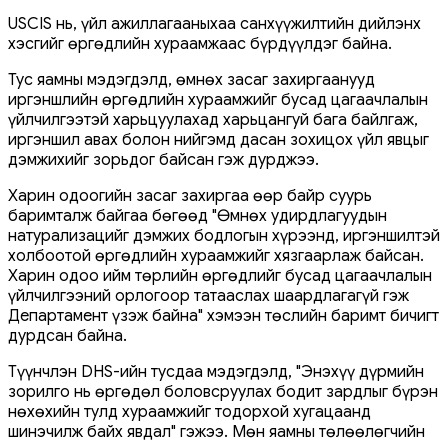
USCIS нь, үйл ажиллагааныхаа санхүүжилтийн дийлэнх
хэсгийг өргөдлийн хураамжаас бүрдүүлдэг байна.
Тус яамны мэдэгдэлд, өмнөх засаг захиргаанууд
иргэншлийн өргөдлийн хураамжийг бусад цагаачлалын
үйлчилгээтэй харьцуулахад харьцангуй бага байлгаж,
иргэншил авах болон нийгэмд дасан зохицох үйл явцыг
дэмжихийг зорьдог байсан гэж дурджээ.
Харин одоогийн засаг захиргаа өөр байр суурь
баримталж байгаа бөгөөд "Өмнөх удирдлагуудын
натурализацийг дэмжих бодлогын хүрээнд, иргэншилтэй
холбоотой өргөдлийн хураамжийг хязгаарлаж байсан.
Харин одоо ийм төрлийн өргөдлийг бусад цагаачлалын
үйлчилгээний орлогоор татааслах шаардлагагүй гэж
Департамент үзэж байна" хэмээн төслийн баримт бичигт
дурдсан байна.
Түүнчлэн DHS-ийн тусдаа мэдэгдэлд, "Энэхүү дүрмийн
зорилго нь өргөдөл боловсруулах бодит зардлыг бүрэн
нөхөхийн тулд хураамжийг тодорхой хугацаанд
шинэчилж байх явдал" гэжээ. Мөн яамны төлөөлөгчийн