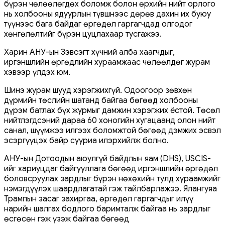
бүрэн чөлөөлөгдөх боломж болон өрхийн нийт орлого
нь холбооны ядуурлын түвшнээс дөрөв дахин их буюу
түүнээс бага байдаг өргөдөл гаргагчдад олгодог
хөнгөлөлтийг бүрэн цуцлахаар тусгажээ.
Харин АНУ-ын Зэвсэгт хүчний алба хаагчдыг,
иргэншлийн өргөдлийн хураамжаас чөлөөлдөг журам
хэвээр үлдэх юм.
Шинэ журам шууд хэрэгжихгүй. Одоогоор зөвхөн
дүрмийн төслийн шатанд байгаа бөгөөд холбооны
дүрэм батлах бүх журмыг дамжин хэрэгжих ёстой. Төсөл
нийтлэгдсэний дараа 60 хоногийн хугацаанд олон нийт
санал, шүүмжээ илгээх боломжтой бөгөөд дэмжих эсвэл
эсэргүүцэх байр сууриа илэрхийлж болно.
АНУ-ын Дотоодын аюулгүй байдлын яам (DHS), USCIS-
ийг хариуцдаг байгууллага бөгөөд иргэншлийн өргөдөл
боловсруулах зардлыг бүрэн нөхөхийн тулд хураамжийг
нэмэгдүүлэх шаардлагатай гэж тайлбарлажээ. Ялангуяа
Трампын засаг захиргаа, өргөдөл гаргагчдыг илүү
нарийн шалгах бодлого баримталж байгаа нь зардлыг
өсгөсөн гэж үзэж байгаа бөгөөд