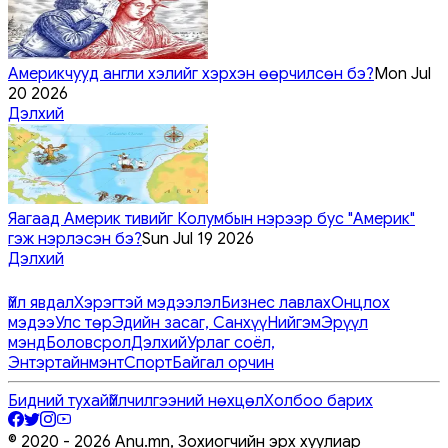
Америкчууд англи хэлийг хэрхэн өөрчилсөн бэ?
Mon Jul
20 2026
Дэлхий
Яагаад Америк тивийг Колумбын нэрээр бус "Америк"
гэж нэрлэсэн бэ?
Sun Jul 19 2026
Дэлхий
Үйл явдал
Хэрэгтэй мэдээлэл
Бизнес лавлах
Онцлох
мэдээ
Улс төр
Эдийн засаг, Санхүү
Нийгэм
Эрүүл
мэнд
Боловсрол
Дэлхий
Урлаг соёл,
Энтэртайнмэнт
Спорт
Байгал орчин
Бидний тухай
Үйлчилгээний нөхцөл
Холбоо барих
© 2020 -
2026
Anu.mn, Зохиогчийн эрх хуулиар