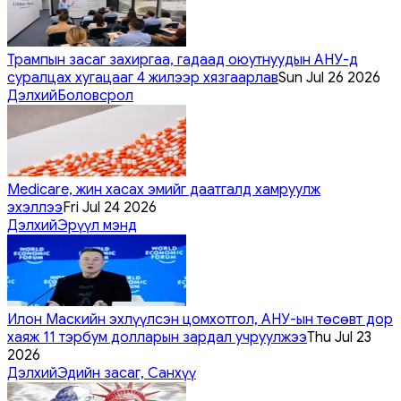
Трампын засаг захиргаа, гадаад оюутнуудын АНУ-д
суралцах хугацааг 4 жилээр хязгаарлав
Sun Jul 26 2026
Дэлхий
Боловсрол
Medicare, жин хасах эмийг даатгалд хамруулж
эхэллээ
Fri Jul 24 2026
Дэлхий
Эрүүл мэнд
Илон Маскийн эхлүүлсэн цомхотгол, АНУ-ын төсөвт дор
хаяж 11 тэрбум долларын зардал учруулжээ
Thu Jul 23
2026
Дэлхий
Эдийн засаг, Санхүү