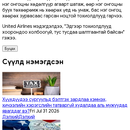
нэг онгоцны хөдөлгүүр агаарт шатаж, өөр нэг онгоцны
буух төхөөрөмж нь хөөрөх үед нь унаж, бас нэг онгоц
хөөрөх зурвасаас гарсан ноцтой тохиолдлууд гарчээ.
United Airlines мэдэгдэлдээ, "Эдгээр тохиолдлууд
хоорондоо холбоогүй, тус тусдаа шалтгаантай байсан"
гэжээ.
Буцах
Сүүлд нэмэгдсэн
Хүүхдүүдээ сургуульд бэлтгэх зардлаа хэмнэх,
хичээлийн хэрэгслийн татваргүй худалдаа аль мужуудад
явагддаг вэ?
Fri Jul 31 2026
Дэлхий
Дэлхий