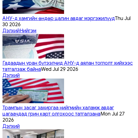
АНУ-д хамгийн өндөр цалин авдаг мэргэжилүүд
Thu Jul
30 2026
Дэлхий
Нийгэм
Гадаадын уран бүтээлчид АНУ-д аялан тоглолт хийхээс
татгалзаж байна
Wed Jul 29 2026
Дэлхий
Трампын засаг захиргаа нийгмийн халамж авдаг
цагаачдад грин карт олгохоос татгалзана
Mon Jul 27
2026
Дэлхий