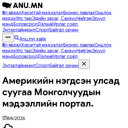
Үйл явдал
Хэрэгтэй мэдээлэл
Бизнес лавлах
Онцлох
мэдээ
Улс төр
Эдийн засаг, Санхүү
Нийгэм
Эрүүл
мэнд
Боловсрол
Дэлхий
Урлаг соёл,
Энтэртайнмэнт
Спорт
Байгал орчин
Anu.mn хайх
Үйл явдал
Хэрэгтэй мэдээлэл
Бизнес лавлах
Онцлох
мэдээ
Улс төр
Эдийн засаг, Санхүү
Нийгэм
Эрүүл
мэнд
Боловсрол
Дэлхий
Урлаг соёл,
Энтэртайнмэнт
Спорт
Байгал орчин
Америкийн нэгдсэн улсад
суугаа Монголчуудын
мэдээллийн портал.
8/6/2026