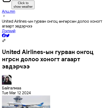
Click to
show weather
Anu.mn
United Airlines-ын гурван онгоц өнгөрсөн долоо хоногт
агаарт эвдэрчээ
Дэлхий
United Airlines-ын гурван онгоц
өнгөрсөн долоо хоногт агаарт
эвдэрчээ
Байгалмаа
Tue Mar 12 2024