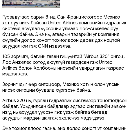
Гуравдугаар сарын 8-нд Сан Францискогоос Мехико
хот руу нисч байсан United Airlines компанийн гидравлик
системд асуудал үүссэний улмаас Лос-Анжелес руу
буцсан байна. Энэ нь, агаарын тээврийн уг компанид
сүүлийн долоо хоногт тохиолдсон дөрөв дэх ноцтой
асуудал юм гэж CNN мэдээлэв.
105 зорчигч, багийн таван гишүүнтэй “Airbus 320” онгоц,
Лос Анжелес хотод аюулгүй газардсан гэж United
Airlines болон Холбооны нисэхийн удирдлагын газраас
мэдээлжээ.
Зорчигчдыг өөр онгоцоор, Мехико хотын олон улсын
нисэх онгоцны буудалд хүргэсэн байна.
Airbus 320 нь, гурван гидравлик системээр тоноглогдсон
байдаг. Урьдчилсан байдлаар эдгээр системийн зөвхөн
нэгд нь асуудал үүссэн гэж үзэж байгаа бөгөөд
асуудлыг мөрдөн шалгаж эхэлснээ мэдэгджээ.
Энэ тохиолдлоос гадна, энэ долоо хоногт уг компанийн