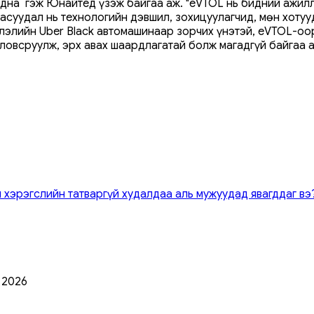
адна гэж Юнайтед үзэж байгаа аж. "eVTOL нь бидний ажил
асуудал нь технологийн дэвшил, зохицуулагчид, мөн хотуу
глэлийн Uber Black автомашинаар зорчих үнэтэй, eVTOL-оо
овсруулж, эрх авах шаардлагатай болж магадгүй байгаа а
 хэрэгслийн татваргүй худалдаа аль мужуудад явагддаг вэ
0 2026