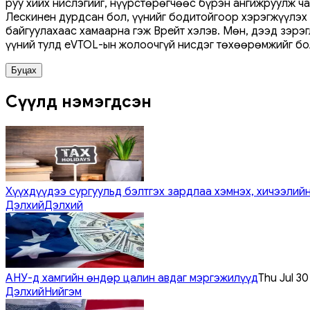
руу хийх нислэгийг, нүүрстөрөгчөөс бүрэн ангижруулж ч
Лескинен дурдсан бол, үүнийг бодитойгоор хэрэгжүүлэх 
байгуулахаас хамаарна гэж Врейт хэлэв. Мөн, дээд зэрэ
үүний тулд eVTOL-ын жолоочгүй нисдэг төхөөрөмжийг бол
Буцах
Сүүлд нэмэгдсэн
Хүүхдүүдээ сургуульд бэлтгэх зардлаа хэмнэх, хичээлийн
Дэлхий
Дэлхий
АНУ-д хамгийн өндөр цалин авдаг мэргэжилүүд
Thu Jul 3
Дэлхий
Нийгэм