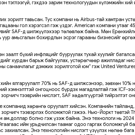
бүрэн тэглээгүй, гэхдээ зарим технологуудын хүлэмжийн хи
их зорилт тавьсан. Тус компани нь Airbus-тай хамтран ус
ацааны гол хэрэгсэл гэж үздэг. American компани утааг 45
хувийг SAF-д шилжүүлэхээр төлөвлөж байна. Мөн Ерөнхийл
нь уур амьсгалын бохирдлын эсрэг гарааны бизнесийг өргө
 заалт бүхий инфляцийг бууруулах тухай хуулийг баталсан.
дийг хурдан барьж байгуулах, устөрөгчөөр ажилладаг нис
аны санаачлагыг дэмжих зорилготой юм” гэж United Ventur
хийн ялгаруулалт 70% нь SAF-д шилжсэнээр, зөвхөн 10% н
ний хэмнэлттэй онгоцноос бүрдэх магадлалтай гэж ICF-ээс
зорчигч тээврийн нислэгт, SAF хөдөлгүүртэй тийрэлтэт о
pace компанид хөрөнгө оруулалт хийсэн. Компанийн тайлан
нд зорчигч тээвэрлэх боломжтой гэжээ. Нью-Йоркт төвтэй 
м ам.доллар болно гэж үзэж байна. Энэ технологи нь 2024 
аагаас ийм урьдчилсан таамаг одоо гаргах боломжгүй байна
с захиалсан. Энэ технологийн нислэгт үзүүлэх нөлөө бага