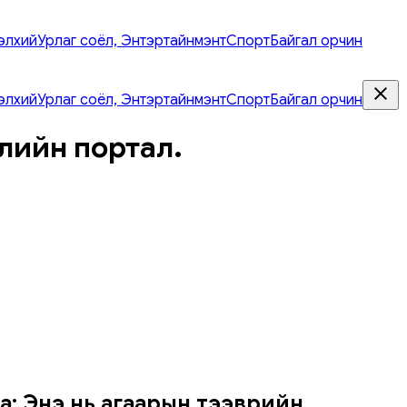
элхий
Урлаг соёл, Энтэртайнмэнт
Спорт
Байгал орчин
элхий
Урлаг соёл, Энтэртайнмэнт
Спорт
Байгал орчин
лийн портал.
йна: Энэ нь агаарын тээврийн