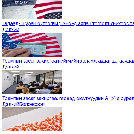
Гадаадын уран бүтээлчид АНУ-д аялан тоглолт хийхээс т
Дэлхий
Трампын засаг захиргаа нийгмийн халамж авдаг цагаачдад
Дэлхий
Трампын засаг захиргаа, гадаад оюутнуудын АНУ-д сурал
Дэлхий
Боловсрол