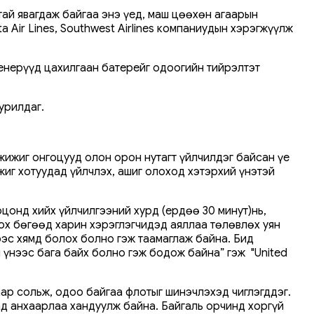
ай явагдаж байгаа энэ үед, маш цөөхөн агаарын
a Air Lines, Southwest Airlines компаниудын хэрэгжүүлж
енерүүд цахилгаан батерейг одоогийн тийрэлтэт
урилдаг.
жижиг онгоцууд олон орон нутагт үйлчилдэг байсан үе
иг хотуудад үйлчлэх, ашиг олоход хэтэрхий үнэтэй
цонд хийх үйлчилгээний хурд (ердөө 30 минут)нь,
гох бөгөөд харин хэрэглэгчидэд аяллаа төлөвлөх уян
эс хямд болох болно гэж таамаглаж байна. Бид
 үнээс бага байх болно гэж бодож байна” гэж "United
аар сольж, одоо байгаа флотыг шинэчлэхэд чиглэгддэг.
д анхаарлаа хандуулж байна. Байгаль орчинд хоргүй