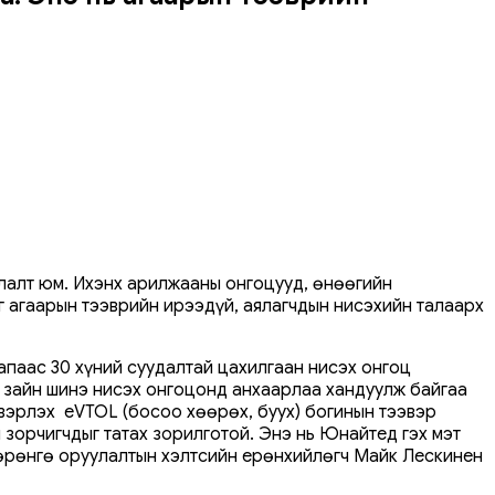
глалт юм. Ихэнх арилжааны онгоцууд, өнөөгийн
ыг агаарын тээврийн ирээдүй, аялагчдын нисэхийн талаарх
аас 30 хүний ​​суудалтай цахилгаан нисэх онгоц
 зайн шинэ нисэх онгоцонд анхаарлаа хандуулж байгаа
эвэрлэх eVTOL (босоо хөөрөх, буух) богинын тээвэр
 зорчигчдыг татах зорилготой. Энэ нь Юнайтед гэх мэт
хөрөнгө оруулалтын хэлтсийн ерөнхийлөгч Майк Лескинен