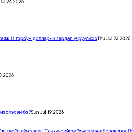
 Jul 24 2026
хаяж 11 тэрбум долларын зардал учруулжээ
Thu Jul 23 2026
0 2026
 нэрлэсэн бэ?
Sun Jul 19 2026
Улс төр
Эдийн засаг, Санхүү
Нийгэм
Эрүүл мэнд
Боловсрол
Д