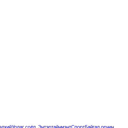
элхий
Урлаг соёл, Энтэртайнмэнт
Спорт
Байгал орчин