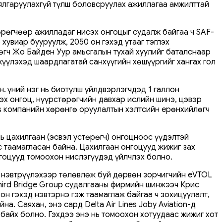
й ялгаруулахгүй түлш боловсруулах ажиллагаа амжилттай
төрөгчөөр ажилладаг нисэх онгоцыг судалж байгаа ч SAF-
 хувиар бууруулж, 2050 он гэхэд утааг тэглэх
өгч Жо Байден Уур амьсгалын тухай хуулийг баталснаар
жүүлэхэд шаардлагатай санхүүгийн хөшүүргийг хангах гол
 Үүний нэг нь биотүлш үйлдвэрлэгчдэд 1 галлон
эх онгоц, нүүрстөрөгчийн давхар ислийн шинэ, цэвэр
es компанийн хөрөнгө оруулалтын хэлтсийн ерөнхийлөгч
ь цахилгаан (эсвэл устөрөгч) онгоцноос үүдэлтэй
 таамагласан байна. Цахилгаан онгоцууд жижиг зах
нгоцууд томоохон нислэгүүдэд үйлчлэх болно.
д, нэвтрүүлэхээр төлөвлөж буй дөрвөн зорчигчийн eVTOL
Third Bridge Group судалгааны фирмийн шинжээч Крис
он гэхэд нэвтэрнэ гэж таамаглаж байгаа ч зохицуулалт,
. Саяхан, энэ сард Delta Air Lines Joby Aviation-д
 байх болно. Гэхдээ энэ нь томоохон хотуудаас жижиг хот