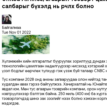
салбарыг бүхэлд нь өөрчлөх болно
Байгалмаа
Tue Nov 01 2022
Хүлэмжийн хийн ялгаралтыг бууруулах зорилтууд дундах 
технологийн цахилгаан хөдөлгүүрээр нисэхэд хэтэрхий хү
үзэл бодлыг өөрчлөх түлхүүр гэж үзэж буй талаар CNBC 
Тус компани 2028 онд анхны загваруудаа олон нийтэд тан
худалдан авах гэрээ байгуулжээ. Хачирхалтай нь Юнайте
явдал юм. Мөн тус агаарын тээврийн компани, орон нутг
нэвтрүүлэхээр бэлтгэж байна. 250 миль (400 км) ба хүрт
тээвэрлэгчдэд шинэ зах зээлийг нээх болно хэмээн корп
мэдэгдэв.