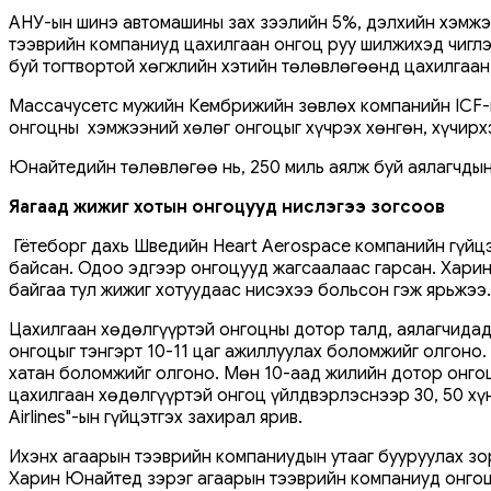
АНУ-ын шинэ автомашины зах зээлийн 5%, дэлхийн хэмжээ
тээврийн компаниуд цахилгаан онгоц руу шилжихэд чиглэсэ
буй тогтвортой хөгжлийн хэтийн төлөвлөгөөнд цахилгаан
Массачусетс мужийн Кембрижийн зөвлөх компанийн ICF-и
онгоцны хэмжээний хөлөг онгоцыг хүчрэх хөнгөн, хүчирхэ
Юнайтедийн төлөвлөгөө нь, 250 миль аялж буй аялагчдын 
Яагаад жижиг хотын онгоцууд нислэгээ зогсоов
Гётеборг дахь Шведийн Heart Aerospace компанийн гүйцэ
байсан. Одоо эдгээр онгоцууд жагсаалаас гарсан. Харин
байгаа тул жижиг хотуудаас нисэхээ больсон гэж ярьжээ.
Цахилгаан хөдөлгүүртэй онгоцны дотор талд, аялагчидад 
онгоцыг тэнгэрт 10-11 цаг ажиллуулах боломжийг олгоно.
хатан боломжийг олгоно. Мөн 10-аад жилийн дотор онгоц
цахилгаан хөдөлгүүртэй онгоц үйлдвэрлэснээр 30, 50 хү
Airlines"-ын гүйцэтгэх захирал ярив.
Ихэнх агаарын тээврийн компаниудын утааг бууруулах зор
Харин Юнайтед зэрэг агаарын тээврийн компаниуд онгоц