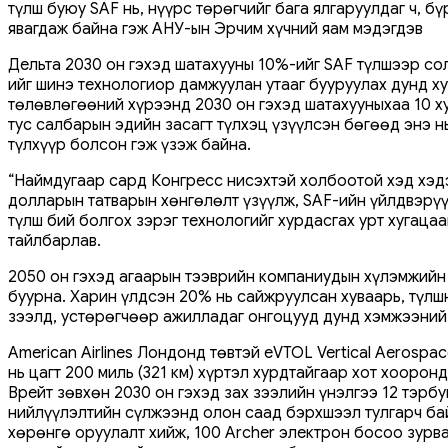
түлш буюу SAF нь, нүүрс төрөгчийг бага ялгаруулдаг ч, 
явагдаж байна гэж АНУ-ын Эрчим хүчний яам мэдэгдэв
Дельта 2030 он гэхэд шатахууны 10%-ийг SAF түлшээр сол
ийг шинэ технологиор дамжуулан утааг бууруулах дунд хуг
төлөвлөгөөний хүрээнд 2030 он гэхэд шатахууныхаа 10 
тус салбарын эдийн засагт түлхэц үзүүлсэн бөгөөд энэ 
түлхүүр болсон гэж үзэж байна.
“Наймдугаар сард Конгресс нисэхтэй холбоотой хэд хэдэн
долларын татварын хөнгөлөлт үзүүлж, SAF-ийн үйлдвэрүү
түлш бий болгох зэрэг технологийг хурдасгах урт хугаца
тайлбарлав.
2050 он гэхэд агаарын тээврийн компаниудын хүлэмжийн 
буурна. Харин үлдсэн 20% нь сайжруулсан хуваарь, түлш
зээлд, устөрөгчөөр ажилладаг онгоцууд дунд хэмжээний 
American Airlines Лондонд төвтэй eVTOL Vertical Aeros
нь цагт 200 миль (321 км) хүртэл хурдтайгаар хот хооро
Врейт зөвхөн 2030 он гэхэд зах зээлийн үнэлгээ 12 тэрбу
нийлүүлэлтийн сүлжээнд олон саад бэрхшээл тулгарч байг
хөрөнгө оруулалт хийж, 100 Archer электрон босоо зурва