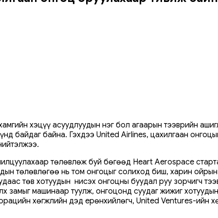
хамгийн хэцүү асуудлуудын нэг бол агаарын тээврийн аши
нд байдаг байна. Гэхдээ United Airlines, цахилгаан онгоц
нийтэлжээ.
илцуулахаар төлөвлөж буй бөгөөд Heart Aerospace стартап
дын төлөвлөгөө нь том онгоцыг солиход биш, харин ойрын
уудаас төв хотуудын нисэх онгоцны буудал руу зорчигч тэ
элх замыг машинаар туулж, онгоцонд суудаг жижиг хотуудын
орацийн хөгжлийн дэд ерөнхийлөгч, United Ventures-ийн 