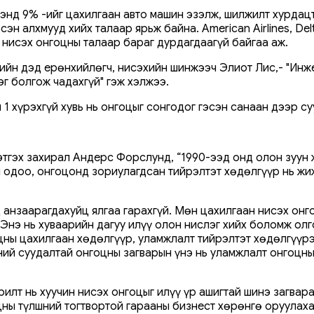
нд 9% -ийг цахилгаан авто машин эзэлж, шилжилт хурдацт
н алхмууд хийх талаар ярьж байна. American Airlines, Delt
 нисэх онгоцны талаар бараг дурдагдаагүй байгаа аж.
йн дэд ерөнхийлөгч, нисэхийн шинжээч Элиот Лис,- "Инж
г болгож чадахгүй" гэж хэлжээ.
1 хүрэхгүй хувь нь онгоцыг сонгодог гэсэн санаан дээр су
тгэх захирал Андерс Форслунд, “1990-ээд онд олон зуун 
 одоо, онгоцонд зориулагдсан тийрэлтэт хөдөлгүүр нь жиж
анзаарагдахуйц ялгаа гарахгүй. Мөн цахилгаан нисэх онго
 Энэ нь хуваарийн дагуу илүү олон нислэг хийх боломж ол
ны цахилгаан хөдөлгүүр, уламжлалт тийрэлтэт хөдөлгүүрэ
ний суудалтай онгоцны загварын үнэ нь уламжлалт онгоцны
илт нь хуучин нисэх онгоцыг илүү үр ашигтай шинэ загвар
ны түлшний тогтвортой гарааны бизнест хөрөнгө оруулаха