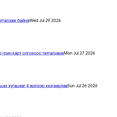
атгалзаж байна
Wed Jul 29 2026
 грин карт олгохоос татгалзана
Mon Jul 27 2026
цах хугацааг 4 жилээр хязгаарлав
Sun Jul 26 2026