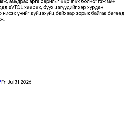
лаж, амьдрах арга барилыг өөрчлөх болно" гэж мөн
дад eVTOL хөөрөх, буух цэгүүдийг хэр хурдан
р нисэх үнийг дүйцэхүйц байхаар зорьж байгаа бөгөөд
ж.
?
Fri Jul 31 2026