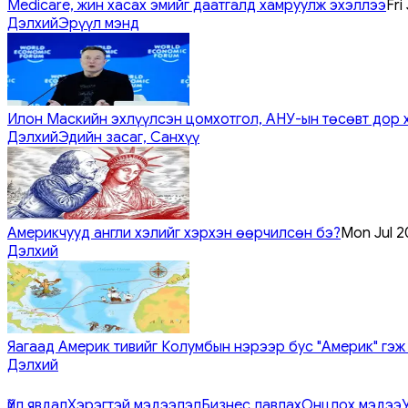
Medicare, жин хасах эмийг даатгалд хамруулж эхэллээ
Fri
Дэлхий
Эрүүл мэнд
Илон Маскийн эхлүүлсэн цомхотгол, АНУ-ын төсөвт дор 
Дэлхий
Эдийн засаг, Санхүү
Америкчууд англи хэлийг хэрхэн өөрчилсөн бэ?
Mon Jul 2
Дэлхий
Яагаад Америк тивийг Колумбын нэрээр бус "Америк" гэж
Дэлхий
Үйл явдал
Хэрэгтэй мэдээлэл
Бизнес лавлах
Онцлох мэдээ