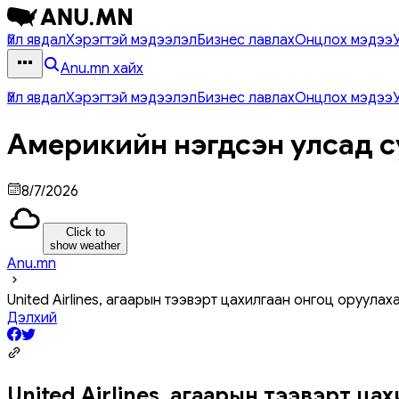
Үйл явдал
Хэрэгтэй мэдээлэл
Бизнес лавлах
Онцлох мэдээ
Anu.mn хайх
Үйл явдал
Хэрэгтэй мэдээлэл
Бизнес лавлах
Онцлох мэдээ
Америкийн нэгдсэн улсад с
8/7/2026
Click to
show weather
Anu.mn
United Airlines, агаарын тээвэрт цахилгаан онгоц оруула
Дэлхий
United Airlines, агаарын тээвэрт ца