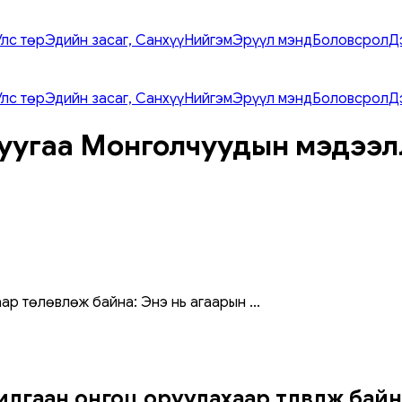
Улс төр
Эдийн засаг, Санхүү
Нийгэм
Эрүүл мэнд
Боловсрол
Д
Улс төр
Эдийн засаг, Санхүү
Нийгэм
Эрүүл мэнд
Боловсрол
Д
уугаа Монголчуудын мэдээл
хаар төлөвлөж байна: Энэ нь агаарын
...
хилгаан онгоц оруулахаар төлөвлөж ба