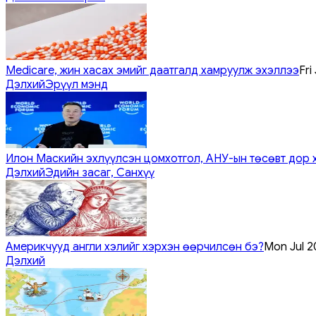
Medicare, жин хасах эмийг даатгалд хамруулж эхэллээ
Fri
Дэлхий
Эрүүл мэнд
Илон Маскийн эхлүүлсэн цомхотгол, АНУ-ын төсөвт дор 
Дэлхий
Эдийн засаг, Санхүү
Америкчууд англи хэлийг хэрхэн өөрчилсөн бэ?
Mon Jul 2
Дэлхий