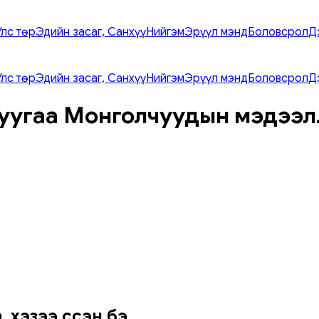
Улс төр
Эдийн засаг, Санхүү
Нийгэм
Эрүүл мэнд
Боловсрол
Д
Улс төр
Эдийн засаг, Санхүү
Нийгэм
Эрүүл мэнд
Боловсрол
Д
уугаа Монголчуудын мэдээл
 хэзээ үүссэн бэ