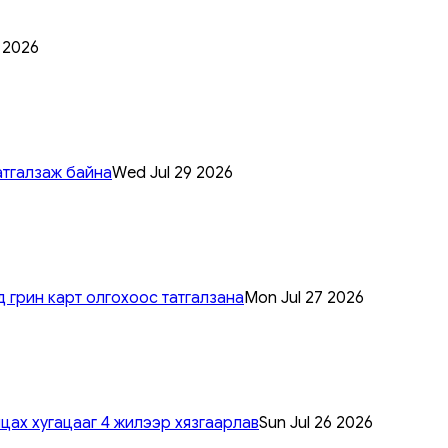
0 2026
атгалзаж байна
Wed Jul 29 2026
 грин карт олгохоос татгалзана
Mon Jul 27 2026
цах хугацааг 4 жилээр хязгаарлав
Sun Jul 26 2026