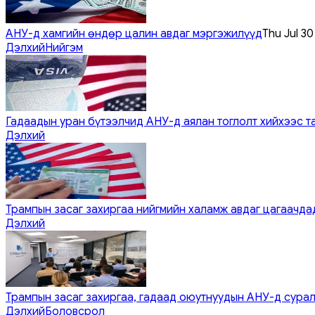
АНУ-д хамгийн өндөр цалин авдаг мэргэжилүүд
Thu Jul 3
Дэлхий
Нийгэм
Гадаадын уран бүтээлчид АНУ-д аялан тоглолт хийхээс т
Дэлхий
Трампын засаг захиргаа нийгмийн халамж авдаг цагаачдад
Дэлхий
Трампын засаг захиргаа, гадаад оюутнуудын АНУ-д сурал
Дэлхий
Боловсрол