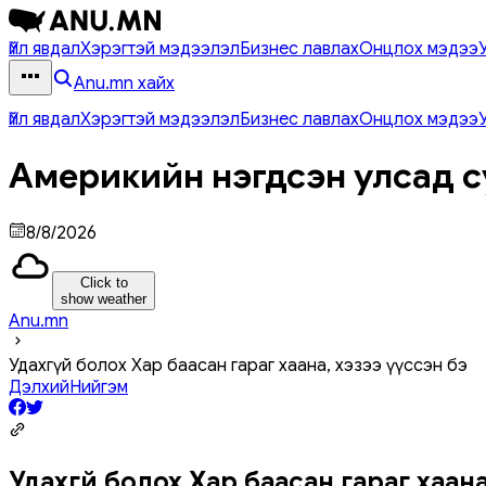
Үйл явдал
Хэрэгтэй мэдээлэл
Бизнес лавлах
Онцлох мэдээ
Anu.mn хайх
Үйл явдал
Хэрэгтэй мэдээлэл
Бизнес лавлах
Онцлох мэдээ
Америкийн нэгдсэн улсад с
8/8/2026
Click to
show weather
Anu.mn
Удахгүй болох Хар баасан гараг хаана, хэзээ үүссэн бэ
Дэлхий
Нийгэм
Удахгүй болох Хар баасан гараг хаана,