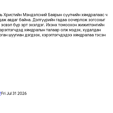
нь Христийн Мэндэлсний Баярын сүүлчийн хямдралаас ч
даж авдаг байна. Дэлгүүрийн гадаа оочерлож зогсохыг
г эсвэл бүр эрт эхэлдэг. Ихэнх томоохон жижиглэнгийн
хэрэглэгчдэд хямдралын талаар олж мэдэх, худалдан
рган шуугиан дэгдээх, хэрэглэгчдэдээ хямдралаа тэсэн
?
Fri Jul 31 2026