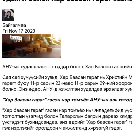
Байгалмаа
Fri Nov 17 2023
АНУ-ын худалдааны гол өдөр болох Хар Баасан гарагийн 
Сая сая хүмүүсийн хувьд, Хар Баасан гараг нь Христийн
гарагт буюу 11-р сарын 23-наас 11-р сарын 29-ний хооро
болно. Энэ өдөр, АНУ-д жижиглэн худалдаа эрхэлдэг хүм
"Хар баасан гараг" гэсэн нэр томъёо АНУ-ын аль хотод
"Хар баасан гараг" гэсэн нэр томъёо нь Филадельфид үү
тоглолтын үзэгчид болон Талархлын баярын дараах хямдр
үүсгэдэгт бухимдсандаа, энэ өдрийг "Хар баасан гараг" 
гэж нэрлэхийг оролдсон ч амжилтанд хүрээгүй гэдэг.