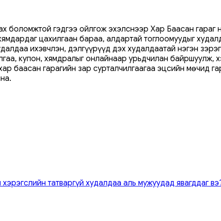
ах боломжтой гэдгээ ойлгож эхэлснээр Хар Баасан гараг 
 хямдардаг цахилгаан бараа, алдартай тоглоомуудыг худал
удалдаа ихэвчлэн, дэлгүүрүүд дэх худалдаатай нэгэн зэрэ
лгаа, купон, хямдралыг онлайнаар урьдчилан байршуулж, 
хар баасан гарагийн зар сурталчилгаагаа эцсийн мөчид га
на.
 хэрэгслийн татваргүй худалдаа аль мужуудад явагддаг вэ