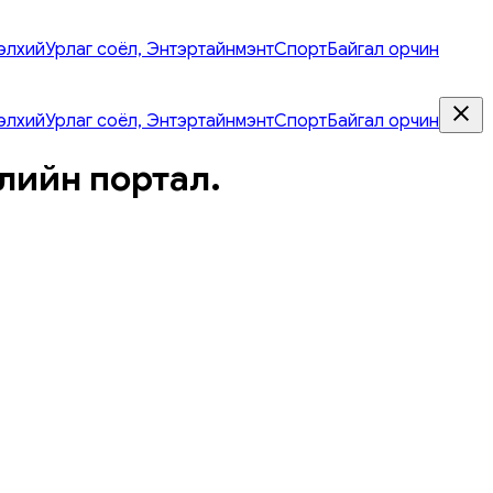
элхий
Урлаг соёл, Энтэртайнмэнт
Спорт
Байгал орчин
элхий
Урлаг соёл, Энтэртайнмэнт
Спорт
Байгал орчин
лийн портал.