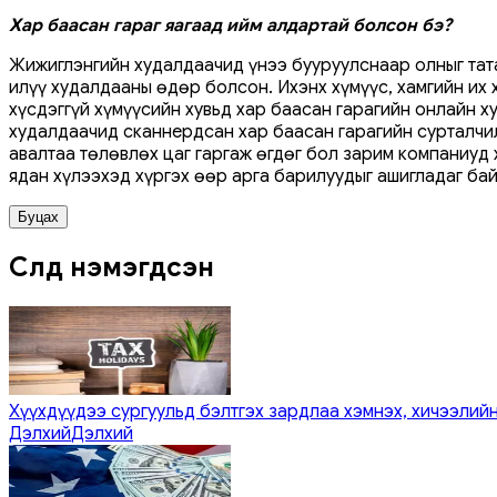
Хар баасан гараг яагаад ийм алдартай болсон бэ?
Жижиглэнгийн худалдаачид үнээ бууруулснаар олныг тат
илүү худалдааны өдөр болсон. Ихэнх хүмүүс, хамгийн их
хүсдэггүй хүмүүсийн хувьд хар баасан гарагийн онлайн х
худалдаачид сканнердсан хар баасан гарагийн сурталчи
авалтаа төлөвлөх цаг гаргаж өгдөг бол зарим компаниуд 
ядан хүлээхэд хүргэх өөр арга барилуудыг ашигладаг бай
Буцах
Сүүлд нэмэгдсэн
Хүүхдүүдээ сургуульд бэлтгэх зардлаа хэмнэх, хичээлийн
Дэлхий
Дэлхий