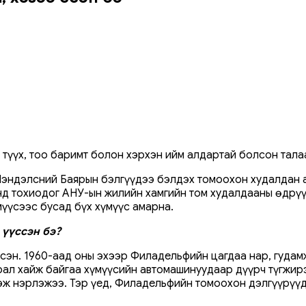
түүх, тоо баримт болон хэрхэн ийм алдартай болсон талаа
 Мэндэлсний Баярын бэлгүүдээ бэлдэх томоохон худалдан 
нд тохиодог АНУ-ын жилийн хамгийн том худалдааны өдрүү
үүсээс бусад бүх хүмүүс амарна.
 үүссэн бэ?
ссэн. 1960-аад оны эхээр Филадельфийн цагдаа нар, гуда
ал хайж байгаа хүмүүсийн автомашинуудаар дүүрч түгжирэ
гэж нэрлэжээ. Тэр үед, Филадельфийн томоохон дэлгүүрүүд 