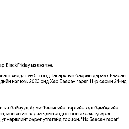
р BlackFriday мэдээлэв.
авалт хийдэг үе бөгөөд Талархлын баярын дараах Баасан
дийн нэг юм. 2023 онд Хар Баасан гараг 11-р сарын 24-нд
мж талбайнууд Арми-Тэнгисийн цэргийн хөл бөмбөгийн
н, мөн явган зорчигчдын хөдөлгөөн ихсэж түгжрэл
уг нэршлийг сөрөг утгатайд тооцон, "Их Баасан гараг"