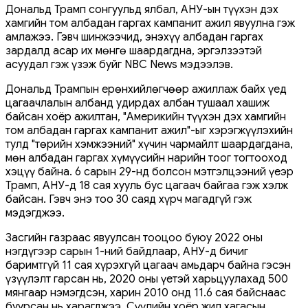
Дональд Трамп сонгуульд ялбал, АНУ-ын түүхэн дэх
хамгийн том албадан гаргах кампанит ажил явуулна гэж
амлажээ. Гэвч шинжээчид, энэхүү албадан гаргах
зардалд асар их мөнгө шаардагдна, эргэлзээтэй
асуудал гэж үзэж буйг NBC News мэдээлэв.
Дональд Трампын ерөнхийлөгчөөр ажиллаж байх үед
цагаачлалын албанд удирдах албан тушаал хашиж
байсан хоёр ажилтан, "Америкийн түүхэн дэх хамгийн
том албадан гаргах кампанит ажил"-ыг хэрэгжүүлэхийн
тулд "төрийн хэмжээний" хүчин чармайлт шаардагдана,
мөн албадан гаргах хүмүүсийн нарийн тоог тогтооход
хэцүү байна. 6 сарын 29-нд болсон мэтгэлцээний үеэр
Трамп, АНУ-д 18 сая хууль бус цагаач байгаа гэж хэлж
байсан. Гэвч энэ тоо 30 саяд хүрч магадгүй гэж
мэдэгджээ.
Засгийн газраас явуулсан тооцоо буюу 2022 оны
нэгдүгээр сарын 1-ний байдлаар, АНУ-д бичиг
баримтгүй 11 сая хүрэхгүй цагаач амьдарч байна гэсэн
үзүүлэлт гарсан нь, 2020 оны үетэй харьцуулахад 500
мянгаар нэмэгдсэн, харин 2010 онд 11.6 сая байснаас
буурсан нь харагджээ. Сүүлийн хоёр жил хагасын