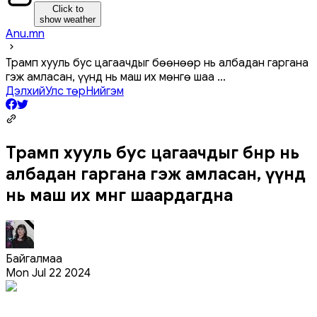
Click to
show weather
Anu.mn
Трамп хууль бус цагаачдыг бөөнөөр нь албадан гаргана
гэж амласан, үүнд нь маш их мөнгө шаа
...
Дэлхий
Улс төр
Нийгэм
Трамп хууль бус цагаачдыг бөөнөөр нь
албадан гаргана гэж амласан, үүнд
нь маш их мөнгө шаардагдна
Байгалмаа
Mon Jul 22 2024