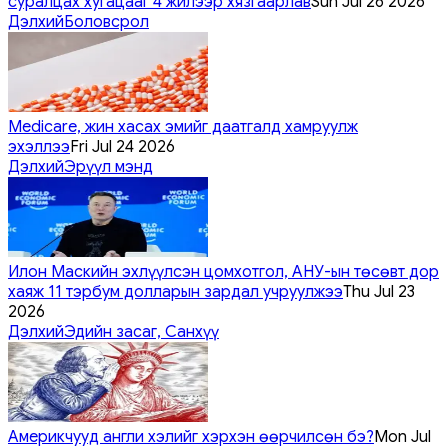
суралцах хугацааг 4 жилээр хязгаарлав
Sun Jul 26 2026
Дэлхий
Боловсрол
Medicare, жин хасах эмийг даатгалд хамруулж
эхэллээ
Fri Jul 24 2026
Дэлхий
Эрүүл мэнд
Илон Маскийн эхлүүлсэн цомхотгол, АНУ-ын төсөвт дор
хаяж 11 тэрбум долларын зардал учруулжээ
Thu Jul 23
2026
Дэлхий
Эдийн засаг, Санхүү
Америкчууд англи хэлийг хэрхэн өөрчилсөн бэ?
Mon Jul