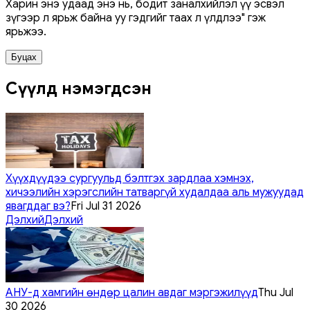
Харин энэ удаад энэ нь, бодит заналхийлэл үү эсвэл
зүгээр л ярьж байна уу гэдгийг таах л үлдлээ" гэж
ярьжээ.
Буцах
Сүүлд нэмэгдсэн
Хүүхдүүдээ сургуульд бэлтгэх зардлаа хэмнэх,
хичээлийн хэрэгслийн татваргүй худалдаа аль мужуудад
явагддаг вэ?
Fri Jul 31 2026
Дэлхий
Дэлхий
АНУ-д хамгийн өндөр цалин авдаг мэргэжилүүд
Thu Jul
30 2026