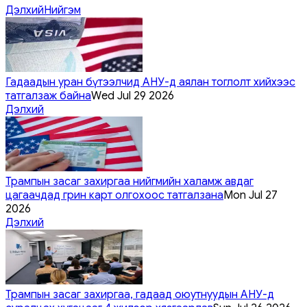
Дэлхий
Нийгэм
Гадаадын уран бүтээлчид АНУ-д аялан тоглолт хийхээс
татгалзаж байна
Wed Jul 29 2026
Дэлхий
Трампын засаг захиргаа нийгмийн халамж авдаг
цагаачдад грин карт олгохоос татгалзана
Mon Jul 27
2026
Дэлхий
Трампын засаг захиргаа, гадаад оюутнуудын АНУ-д