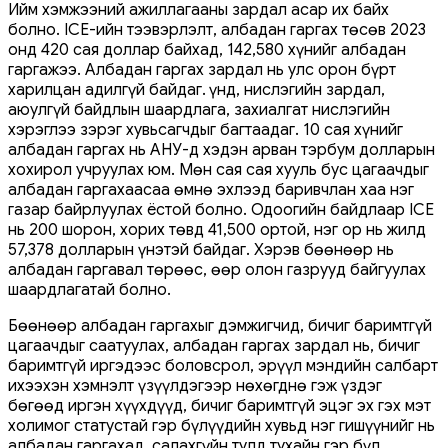
Ийм хэмжээний ажиллагааны зардал асар их байх
болно. ICE-ийн тээвэрлэлт, албадан гаргах төсөв 2023
онд 420 сая доллар байхад, 142,580 хүнийг албадан
гаргажээ. Албадан гаргах зардал нь улс орон бүрт
харилцан адилгүй байдаг. Үүнд, нислэгийн зардал,
аюулгүй байдлын шаардлага, захиалгат нислэгийн
хэрэглээ зэрэг хувьсагчдыг багтаадаг. 10 сая хүнийг
албадан гаргах нь АНУ-д хэдэн арван тэрбум долларын
хохирол учруулах юм. Мөн сая сая хууль бус цагаачдыг
албадан гаргахаасаа өмнө эхлээд баривчлан хаа нэг
газар байрлуулах ёстой болно. Одоогийн байдлаар ICE
нь 200 шорон, хорих төвд 41,500 ортой, нэг ор нь жилд
57,378 долларын үнэтэй байдаг. Хэрэв бөөнөөр нь
албадан гаргавал төрөөс, өөр олон газрууд байгуулах
шаардлагатай болно.
Бөөнөөр албадан гаргахыг дэмжигчид, бичиг баримтгүй
цагаачдыг саатуулах, албадан гаргах зардал нь, бичиг
баримтгүй иргэдээс боловсрол, эрүүл мэндийн салбарт
ихээхэн хэмнэлт үзүүлдэгээр нөхөгднө гэж үздэг
бөгөөд иргэн хүүхдүүд, бичиг баримтгүй эцэг эх гэх мэт
холимог статустай гэр бүлүүдийн хувьд нэг гишүүнийг нь
албадан гаргахад, салахгүйн тулд тухайн гэр бүл