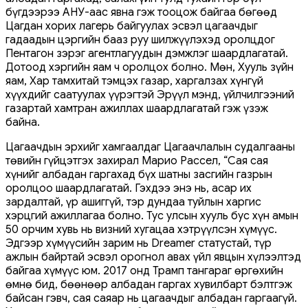
бүгдээрээ АНУ-аас явна гэж тооцож байгаа бөгөөд
Цагдан хорих лагерь байгуулах эсвэл цагаачдыг
гадаадын цэргийн бааз руу шилжүүлэхэд оролцдог
Пентагон зэрэг агентлагуудын дэмжлэг шаардлагатай.
Дотоод хэргийн яам ч оролцох болно. Мөн, Хууль зүйн
яам, Хар тамхитай тэмцэх газар, харгалзах хүнгүй
хүүхдийг саатуулах үүрэгтэй Эрүүл мэнд, үйлчилгээний
газартай хамтран ажиллах шаардлагатай гэж үзэж
байна.
Цагаачдын эрхийг хамгаалдаг Цагаачлалын судалгааны
төвийн гүйцэтгэх захирал Марио Рассел, “Сая сая
хүнийг албадан гаргахад бүх шатны засгийн газрын
оролцоо шаардлагатай. Гэхдээ энэ нь, асар их
зардалтай, үр ашиггүй, тэр дундаа туйлын харгис
хэрцгий ажиллагаа болно. Тус улсын хууль бус хүн амын
50 орчим хувь нь визний хугацаа хэтрүүлсэн хүмүүс.
Эдгээр хүмүүсийн зарим нь Dreamer статустай, түр
ажлын байртай эсвэл орогнол авах үйл явцын хүлээлтэд
байгаа хүмүүс юм. 2017 онд Трамп тангараг өргөхийн
өмнө бид, бөөнөөр албадан гаргах хувилбарт бэлтгэж
байсан гэвч, сая саяар нь цагаачдыг албадан гаргаагүй.