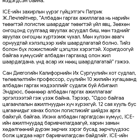
мэдэгдсэн байна.
ICE-ийн захирлын үүрэг гүйцэтгэгч Патрик
Ж.Лечлейтнер, “Албадан гаргах ажиллагаа нь нарийн
төвөгтэй логистик шаарддаг төвөгтэй үйл явц, Зөвхөн
онгоцонд суулгаад явуулах асуудал биш, мөн тэднийг
явуулах онгоцны хүртээмж чухал. Мөн хүлээн авагч
орнуудтай хэлэлцээр хийх шаардлагатай болно. Тийз
болон бүх ложистикийг цэгцлэх хэрэгтэй. Хоригдоогүй
байгаа хүмүүсийг албадан гаргахад олон жил
шаардагдана. Үүнд асар их нөөц шаардлагатай” гэжээ.
Сан Диегогийн Калифорнийн Их Сургуулийн хот судлал,
төлөвлөлтийн профессор, сүүлийн 10 жилийн хугацаанд
албадан гаргах мэдээллийг судалж буй Абигаил
Эндрюс, бөөнөөр албадан гаргах ажиллагааг
эргэлзээтэй гэж үзэж байна. Тэрээр, “Одоо байгаа
цагаачлалын ажилтнуудын хүч хүрэхгүй. 12 сая хууль бус
цагаачидыг хянах болон логистикийг шийдэх арга
байхгүй. байгаа. Ихэнх албадан гаргагдсан хүмүүс, ICE-
ийн ажилтнуудад баривчилагдаагүй, харин замын
хөдөлгөөний дүрэм зөрчих зэрэг бусад зөрчлүүдээс
болж цагдаа нарт баривчилагдсан байдгийг. ICE-ийн