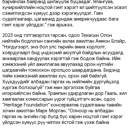
баривчлах байранд шилжүүлж буцаадаг. Ялангуяа,
хүчирхийллийн ноцтой гэмт хэрэгт ял шийтгүүлсэн эсвэл
сэжиглэгдсэн хүмүүс дээр хэрэгжүүлдэг. Гэвч
судалгаагаар, цагаачид дундаж америкчуудаас бага
гэмт хэрэг үйлддэг.” гэж ярьжээ.
2023 онд тэтгэвэртээ гарсан, одоо Техасын Олон
нийтийн бодлогын сангийн ахлах ажилтан Аммон Блэйр,
"Нэгдүгээрт, энэ бол улс төрийн амиа хорлолт,
хоёрдугаарт бид үндэсний аюулгүй байдлын асуудалд
анхаарлаа хандуулах хэрэгтэй гэж бодож байна. Ийм
хэмжээний үйл ажиллагаа явуулахад орон нутгийн
цагдаагийн томоохон оролцоо шаардагдана. Бидэнд
тийм хэмжээний ажиллах хүч, орон зай байхгүй.
Хүүхдүүдийг албадан гаргах нь нийгмийн дургүйцэлд
хүргэж болзошгүй” гэж мөн эргэлзэж буйгаа
илэрхийлсэн байна. Трампын удирдлаган дор Гааль, хил
хамгаалах комиссарын үүрэг гүйцэтгэгч асан, одоо
“Heritage Foundation” консерватив судалгааны төвийн
зочин ажилтан Марк Морган, “Олноор нь албадан
гаргах нь энгийн гэр бүлд бус харин ноцтой гэмт хэрэг
үйлдсэн хүмүүс рүү чиглэх ёстой гэж үзэж байна