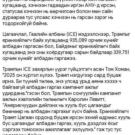
хугацаанд, хэчнээн гадаадын иргэн АНУ-д ирсэн,
статусаа хэчнээн нь өөрчилсөн болон мөн сайн
дураараа тус улсаас хэчнээн нь гарсан зэрэг нь
тодорхойгүй байна.
Цагаачлал, Гаалийн албаны (ICE) мэдээлснээр, Трампыг
ерөнхийлөгч байх хугацаанд 935,089 орчим хүнийг
албадан гаргасан бол, Байденыг ерөнхийлөгч байх
хугацаанд энэ оны хоёрдугаар сарын байдлаар 339,751
орчим хүнийг албадан гаргажээ.
Трампын ICE захирлын үүрэг гүйцэтгэгч асан Том Хоман,
"2025 он хүртэл хүлээ. Трамп нэгдүгээр сард буцаж
ирнэ. Би түүний төлөө, энэ улсад урьд өмнө хэзээ ч
байгаагүй албадан гаргах кампанит ажлыг
удирдана."гэсэн бол, Трампын сонгуулийн кампанит
ажлын хэвлэлийн төлөөлөгч Каролин Левитт,
“Америкчуудын дийлэнх нь хууль бус цагаачдыг
бөөнөөр нь албадан гаргахыг хүсч байна. Ерөнхийлөгч
Трамп Цагаан ордонд буцаж ирсэн эхний өдрөөс хууль
бус цагаачдыг албадан гаргах, хууль дээдлэх ёсыг
сэргээх томоохон ажиллагааг эхлүүлнэ." гэж тус тус