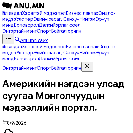
Үйл явдал
Хэрэгтэй мэдээлэл
Бизнес лавлах
Онцлох
мэдээ
Улс төр
Эдийн засаг, Санхүү
Нийгэм
Эрүүл
мэнд
Боловсрол
Дэлхий
Урлаг соёл,
Энтэртайнмэнт
Спорт
Байгал орчин
Anu.mn хайх
Үйл явдал
Хэрэгтэй мэдээлэл
Бизнес лавлах
Онцлох
мэдээ
Улс төр
Эдийн засаг, Санхүү
Нийгэм
Эрүүл
мэнд
Боловсрол
Дэлхий
Урлаг соёл,
Энтэртайнмэнт
Спорт
Байгал орчин
Америкийн нэгдсэн улсад
суугаа Монголчуудын
мэдээллийн портал.
8/9/2026