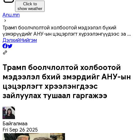
Click to
show weather
Anu.mn
Трамп боолчлолтой холбоотой мэдээлэл бүхий
үзмэрүүдийг АНУ-ын цэцэрлэгт хүрээлэнгүүдээс за
...
Дэлхий
Нийгэм
Трамп боолчлолтой холбоотой
мэдээлэл бүхий үзмэрүүдийг АНУ-ын
цэцэрлэгт хүрээлэнгүүдээс
зайлуулах тушаал гаргажээ
Байгалмаа
Fri Sep 26 2025