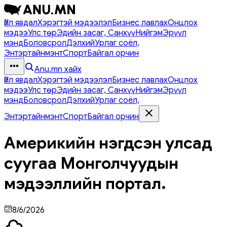
Үйл явдал
Хэрэгтэй мэдээлэл
Бизнес лавлах
Онцлох
мэдээ
Улс төр
Эдийн засаг, Санхүү
Нийгэм
Эрүүл
мэнд
Боловсрол
Дэлхий
Урлаг соёл,
Энтэртайнмэнт
Спорт
Байгал орчин
Anu.mn хайх
Үйл явдал
Хэрэгтэй мэдээлэл
Бизнес лавлах
Онцлох
мэдээ
Улс төр
Эдийн засаг, Санхүү
Нийгэм
Эрүүл
мэнд
Боловсрол
Дэлхий
Урлаг соёл,
Энтэртайнмэнт
Спорт
Байгал орчин
Америкийн нэгдсэн улсад
суугаа Монголчуудын
мэдээллийн портал.
8/6/2026