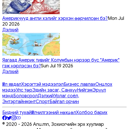
Америкчууд англи хэлийг хэрхэн өөрчилсөн бэ?
Mon Jul
20 2026
Дэлхий
Яагаад Америк тивийг Колумбын нэрээр бус "Америк"
гэж нэрлэсэн бэ?
Sun Jul 19 2026
Дэлхий
Үйл явдал
Хэрэгтэй мэдээлэл
Бизнес лавлах
Онцлох
мэдээ
Улс төр
Эдийн засаг, Санхүү
Нийгэм
Эрүүл
мэнд
Боловсрол
Дэлхий
Урлаг соёл,
Энтэртайнмэнт
Спорт
Байгал орчин
Бидний тухай
Үйлчилгээний нөхцөл
Холбоо барих
© 2020 -
2026
Anu.mn, Зохиогчийн эрх хуулиар