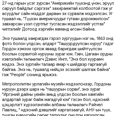
27-нд гарын үсэг зурсан "Америкийн түүхэнд үнэн, эрүүл
саруул байдлыг сэргээх" захирамжтай холбоотой гэж уг
асуудлыг сайн мэддэг дөрвөн эх сурвалж мэдээлсэн. Уг
тушаал нь, "Түүхэн америкчуудыг гутаан доромжилсон"
завхарсан үзэл суртлыг тусгасан мэдээллийг устгах"
чиглэлийг Дотоод хэргийн яаманд өгсөн байна.
Энэ тушаалд хамрагдах гэрэл зургуудын нэг нь, 1863 онд
фото болон үлдсэн, алдарт "Ташуурдуулсан нуруу" гэдэг
Гордон хэмээх оргож яваад баригдаж шийтгүүлсэн
боолын сорвитой нурууны зураг юм. Гэвч, Цагаан ордны
хэвлэлийн төлөөлөгч Дэвис Ингл, "Энэ бол хуурамч
мэдээ. Энэ зургийн талаар ямар ч шийдвэр гаргаагүй
байгаа. Энэ нь, тушаалд нийцэх эсэхийг шалгаж байна"
гэж "People" сонинд ярьжээ.
Метрополитен урлагийн музейн мэдээлснээр, Гордоны
нуруун дээрх шарх нь "ташуурын сорви", энэ зураг
"Иргэний дайны үеийн амьд үлдсэн боолын хамгийн
алдартай зураг байж магадгүй юм" гэсэн бол, Үндэсний
цэцэрлэгт хүрээлэнгийн албаны төлөөлөгч Рэйчел
Павлиц, " Үндэсний дэвшлийг харгалзаагүй, АНУ-ын түүх,
түүхэн хүмүүсийн сөрөг талуудыг онцлон харуулсан