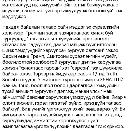
материалууд нь, хүмүүсийн ойлголтыг баяжуулахаас
илүүтэй, санамсаргүйгээр гажуудуулж болзошгүй" гэж
мэдэгджээ.
Нөхцөл байдлын талаар сайн мэддэг эх сурвалжийн
хэлснээр, Трампын засаг захиргаанаас хянаж буй
зургуудад, "цагаан арьст хүмүүсийн арьс өнгөөр ​​
ялгаварлан гадуурхах, дайсагналцаж буйг илтгэсэн
шинж тэмдгүүдийг харуулсан зургууд багтсан" гэжээ.
Сарын өмнө Трамп, Смитсоны хүрээлэнгийн музейг,
боолчлолтой холбоотой зургуудыг дэлгэн харууллаа
хэмээн "хяналтаас гарсан" хэт "сэрсэн" гэж шүүмжилж
байсан ажээ. Тэрээр наймдугаар сарын 19-нд Truth
Social сэтгүүлд, "Смитсоны хүрээлэн ямар ч ХЯНАЛТГҮЙ
байна. Тэнд, боолчлол болон дарлагдсан хүмүүсийн
тухай аймшигт зургуудыг дэлгэж, манай улсыг маш
аймшигтай байсныг харуулсан үзмэрүүд л байна. Ямар ч
ололт амжилт, гэрэл гэгээтэй зүйлс, ирээдүйн талаар
байхгүй. Бид үүнийг үргэлжлүүлэхийг зөвшөөрөхгүй! Би
өмгөөлөгч нартаа музейнүүдээр явж, коллеж, их дээд
сургуулиудад амжилттай хэрэгжүүлсэн үйл
ажиллагаагаа үргэлжлүүлэхийг даалгасан" гэж ярьжээ.