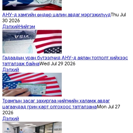
АНУ-д хамгийн өндөр цалин авдаг мэргэжилүүд
Thu Jul
30 2026
Дэлхий
Нийгэм
Гадаадын уран бүтээлчид АНУ-д аялан тоглолт хийхээс
татгалзаж байна
Wed Jul 29 2026
Дэлхий
Трампын засаг захиргаа нийгмийн халамж авдаг
цагаачдад грин карт олгохоос татгалзана
Mon Jul 27
2026
Дэлхий