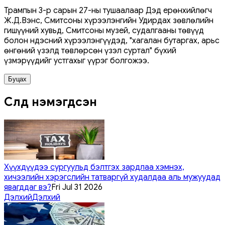
Трампын 3-р сарын 27-ны тушаалаар Дэд ерөнхийлөгч
Ж.Д.Вэнс, Смитсоны хүрээлэнгийн Удирдах зөвлөлийн
гишүүний хувьд, Смитсоны музей, судалгааны төвүүд
болон Үндэсний хүрээлэнгүүдэд, "хагалан бутаргах, арьс
өнгөний үзэлд төвлөрсөн үзэл суртал" бүхий
үзмэрүүдийг устгахыг үүрэг болгожээ.
Буцах
Сүүлд нэмэгдсэн
Хүүхдүүдээ сургуульд бэлтгэх зардлаа хэмнэх,
хичээлийн хэрэгслийн татваргүй худалдаа аль мужуудад
явагддаг вэ?
Fri Jul 31 2026
Дэлхий
Дэлхий