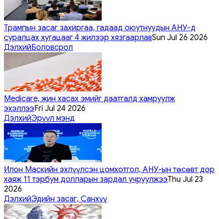
Трампын засаг захиргаа, гадаад оюутнуудын АНУ-д
суралцах хугацааг 4 жилээр хязгаарлав
Sun Jul 26 2026
Дэлхий
Боловсрол
Medicare, жин хасах эмийг даатгалд хамруулж
эхэллээ
Fri Jul 24 2026
Дэлхий
Эрүүл мэнд
Илон Маскийн эхлүүлсэн цомхотгол, АНУ-ын төсөвт дор
хаяж 11 тэрбум долларын зардал учруулжээ
Thu Jul 23
2026
Дэлхий
Эдийн засаг, Санхүү