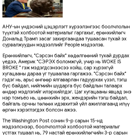
АНУ-ын үндэсний цэцэрлэгт хүрээлэнгээс боолчлолын
түүхтэй холбоотой материалыг гаргахыг, ерөнхийлөгч
Дональд Трамп засаг захиргаандаа тушаасан тухай эх
сурвалжуудын мэдээллийг People мэдээлэв.
Ерөнхийлөгч, "Сэрсэн байх" хөдөлгөөний тухай дурдах
үедээ, Америк "СЭРЭХ боломжгүй, учир нь WOKE IS
BROKE " гэж мэдэгдсэнээсээ хойш, сар хүрэхгүй
хугацааны дараа уг тушаалаа гаргажээ. "Сэрсэн байх"
гэдэг нь, арьс өнгөөр ​​ялгаварлан гадуурхах үзэл, тэгш
бус байдал, нийгмийн шударга бус байдлын талаарх
өндөр мэдлэгийг илэрхийлдэг. Цаг хугацааны явцад энэ
нэр томъёо нь, цөөнхийн эрх, жендэрийн тэгш байдал,
байгаль орчны төлөөх идэвхитэй үйл ажиллагаанд илүү
өргөн хэрэглэгдэх болсон ажээ.
The Washington Post сонин 9-р сарын 15-нд
мэдээлснээр, боолчлолтой холбоотой материалыг
устгах тушаал нь, 79 настай ерөнхийлөгчийн 3-р сарын