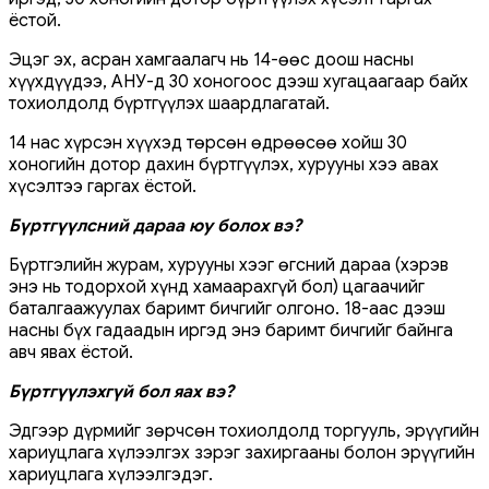
ёстой.
Эцэг эх, асран хамгаалагч нь 14-өөс доош насны
хүүхдүүдээ, АНУ-д 30 хоногоос дээш хугацаагаар байх
тохиолдолд бүртгүүлэх шаардлагатай.
14 нас хүрсэн хүүхэд төрсөн өдрөөсөө хойш 30
хоногийн дотор дахин бүртгүүлэх, хурууны хээ авах
хүсэлтээ гаргах ёстой.
Бүртгүүлсний дараа юу болох вэ?
Бүртгэлийн журам, хурууны хээг өгсний дараа (хэрэв
энэ нь тодорхой хүнд хамаарахгүй бол) цагаачийг
баталгаажуулах баримт бичгийг олгоно. 18-аас дээш
насны бүх гадаадын иргэд энэ баримт бичгийг байнга
авч явах ёстой.
Бүртгүүлэхгүй бол яах вэ?
Эдгээр дүрмийг зөрчсөн тохиолдолд торгууль, эрүүгийн
хариуцлага хүлээлгэх зэрэг захиргааны болон эрүүгийн
хариуцлага хүлээлгэдэг.