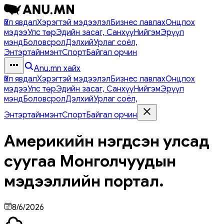
Үйл явдал
Хэрэгтэй мэдээлэл
Бизнес лавлах
Онцлох
мэдээ
Улс төр
Эдийн засаг, Санхүү
Нийгэм
Эрүүл
мэнд
Боловсрол
Дэлхий
Урлаг соёл,
Энтэртайнмэнт
Спорт
Байгал орчин
Anu.mn хайх
Үйл явдал
Хэрэгтэй мэдээлэл
Бизнес лавлах
Онцлох
мэдээ
Улс төр
Эдийн засаг, Санхүү
Нийгэм
Эрүүл
мэнд
Боловсрол
Дэлхий
Урлаг соёл,
Энтэртайнмэнт
Спорт
Байгал орчин
Америкийн нэгдсэн улсад
суугаа Монголчуудын
мэдээллийн портал.
8/6/2026