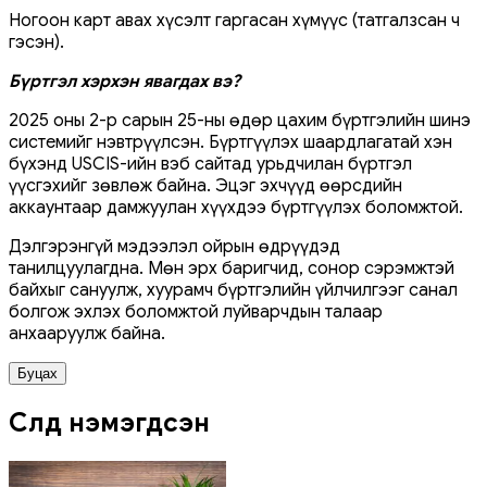
Ногоон карт авах хүсэлт гаргасан хүмүүс (татгалзсан ч
гэсэн).
Бүртгэл хэрхэн явагдах вэ?
2025 оны 2-р сарын 25-ны өдөр цахим бүртгэлийн шинэ
системийг нэвтрүүлсэн. Бүртгүүлэх шаардлагатай хэн
бүхэнд USCIS-ийн вэб сайтад урьдчилан бүртгэл
үүсгэхийг зөвлөж байна. Эцэг эхчүүд өөрсдийн
аккаунтаар дамжуулан хүүхдээ бүртгүүлэх боломжтой.
Дэлгэрэнгүй мэдээлэл ойрын өдрүүдэд
танилцуулагдна. Мөн эрх баригчид, сонор сэрэмжтэй
байхыг сануулж, хуурамч бүртгэлийн үйлчилгээг санал
болгож эхлэх боломжтой луйварчдын талаар
анхааруулж байна.
Буцах
Сүүлд нэмэгдсэн