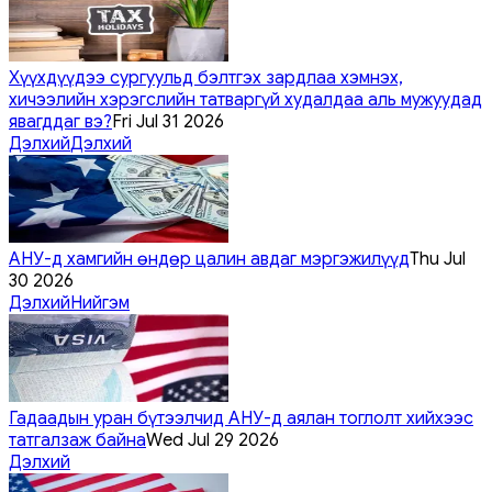
Хүүхдүүдээ сургуульд бэлтгэх зардлаа хэмнэх,
хичээлийн хэрэгслийн татваргүй худалдаа аль мужуудад
явагддаг вэ?
Fri Jul 31 2026
Дэлхий
Дэлхий
АНУ-д хамгийн өндөр цалин авдаг мэргэжилүүд
Thu Jul
30 2026
Дэлхий
Нийгэм
Гадаадын уран бүтээлчид АНУ-д аялан тоглолт хийхээс
татгалзаж байна
Wed Jul 29 2026
Дэлхий