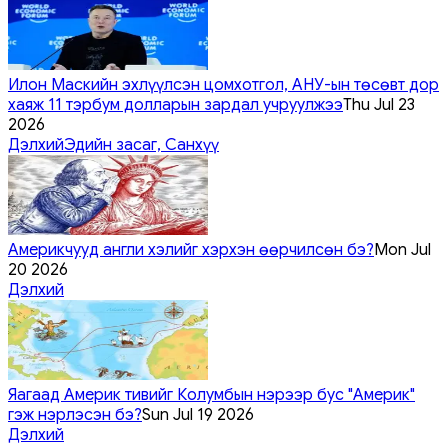
Илон Маскийн эхлүүлсэн цомхотгол, АНУ-ын төсөвт дор
хаяж 11 тэрбум долларын зардал учруулжээ
Thu Jul 23
2026
Дэлхий
Эдийн засаг, Санхүү
Америкчууд англи хэлийг хэрхэн өөрчилсөн бэ?
Mon Jul
20 2026
Дэлхий
Яагаад Америк тивийг Колумбын нэрээр бус "Америк"
гэж нэрлэсэн бэ?
Sun Jul 19 2026
Дэлхий