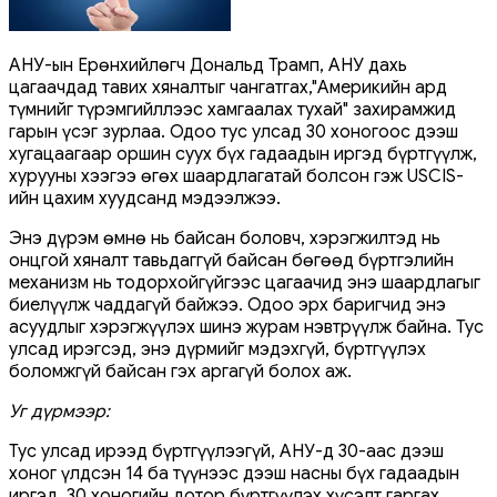
АНУ-ын Ерөнхийлөгч Дональд Трамп, АНУ дахь
цагаачдад тавих хяналтыг чангатгах,"Америкийн ард
түмнийг түрэмгийллээс хамгаалах тухай" захирамжид
гарын үсэг зурлаа. Одоо тус улсад 30 хоногоос дээш
хугацаагаар оршин суух бүх гадаадын иргэд бүртгүүлж,
хурууны хээгээ өгөх шаардлагатай болсон гэж USCIS-
ийн цахим хуудсанд мэдээлжээ.
Энэ дүрэм өмнө нь байсан боловч, хэрэгжилтэд нь
онцгой хяналт тавьдаггүй байсан бөгөөд бүртгэлийн
механизм нь тодорхойгүйгээс цагаачид энэ шаардлагыг
биелүүлж чаддагүй байжээ. Одоо эрх баригчид энэ
асуудлыг хэрэгжүүлэх шинэ журам нэвтрүүлж байна. Тус
улсад ирэгсэд, энэ дүрмийг мэдэхгүй, бүртгүүлэх
боломжгүй байсан гэх аргагүй болох аж.
Уг дүрмээр:
Тус улсад ирээд бүртгүүлээгүй, АНУ-д 30-аас дээш
хоног үлдсэн 14 ба түүнээс дээш насны бүх гадаадын
иргэд, 30 хоногийн дотор бүртгүүлэх хүсэлт гаргах