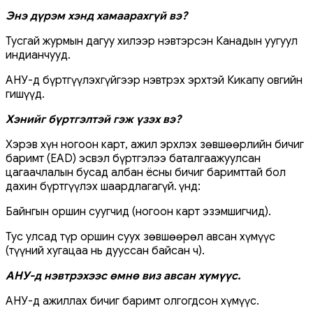
Энэ дүрэм хэнд хамаарахгүй вэ?
Тусгай журмын дагуу хилээр нэвтэрсэн Канадын уугуул
индианчууд.
АНУ-д бүртгүүлэхгүйгээр нэвтрэх эрхтэй Кикапу овгийн
гишүүд.
Хэнийг бүртгэлтэй гэж үзэх вэ?
Хэрэв хүн ногоон карт, ажил эрхлэх зөвшөөрлийн бичиг
баримт (EAD) эсвэл бүртгэлээ баталгаажуулсан
цагаачлалын бусад албан ёсны бичиг баримттай бол
дахин бүртгүүлэх шаардлагагүй. Үүнд:
Байнгын оршин суугчид (ногоон карт эзэмшигчид).
Тус улсад түр оршин суух зөвшөөрөл авсан хүмүүс
(түүний хугацаа нь дууссан байсан ч).
АНУ-д нэвтрэхээс өмнө виз авсан хүмүүс.
АНУ-д ажиллах бичиг баримт олгогдсон хүмүүс.