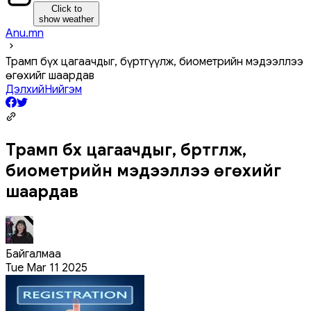
Click to
show weather
Anu.mn
Трамп бүх цагаачдыг, бүртгүүлж, биометрийн мэдээллээ
өгөхийг шаардав
Дэлхий
Нийгэм
Трамп бүх цагаачдыг, бүртгүүлж,
биометрийн мэдээллээ өгөхийг
шаардав
Байгалмаа
Tue Mar 11 2025