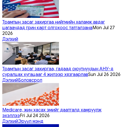
Трампын засаг захиргаа нийгмийн халамж авдаг
цагаачдад грин карт олгохоос татгалзана
Mon Jul 27
2026
Дэлхий
Трампын засаг захиргаа, гадаад оюутнуудын АНУ-д
суралцах хугацааг 4 жилээр хязгаарлав
Sun Jul 26 2026
Дэлхий
Боловсрол
Medicare, жин хасах эмийг даатгалд хамруулж
эхэллээ
Fri Jul 24 2026
Дэлхий
Эрүүл мэнд