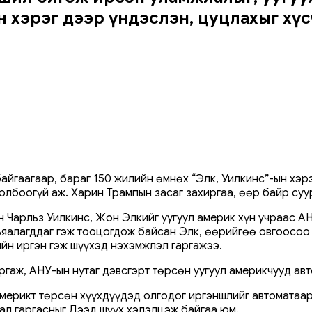
н хэрэг дээр үндэслэн, цуцлахыг хүс
йгаагаар, бараг 150 жилийн өмнөх “Элк, Уилкинс”-ын хэрэ
холбоогүй аж. Харин Трампын засаг захиргаа, өөр байр с
 Чарльз Уилкинс, Жон Элкийг уугуул америк хүн учраас АН
рьяалагддаг гэж тооцогдож байсан Элк, өөрийгөө овгоосо
йн иргэн гэж шүүхэд нэхэмжлэл гаргажээ.
ргаж, АНУ-ын нутаг дэвсгэрт төрсөн уугуул америкчууд авт
америкт төрсөн хүүхдүүдэд олгодог иргэншлийг автоматаар
л гаргасныг Дээд шүүх хэлэлцэж байгаа юм.