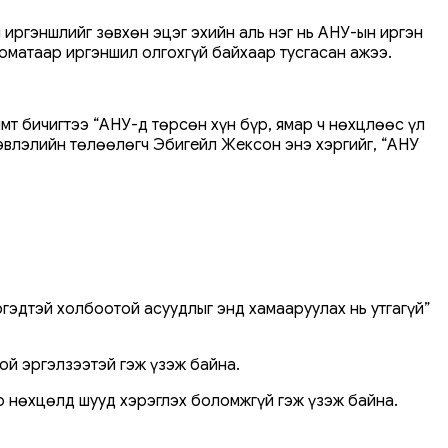
 иргэншлийг зөвхөн эцэг эхийн аль нэг нь АНУ-ын иргэн
томатаар иргэншил олгохгүй байхаар тусгасан ажээ.
мт бичигтээ “АНУ-д төрсөн хүн бүр, ямар ч нөхцлөөс үл
эвлэлийн төлөөлөгч Эбигейл Жексон энэ хэргийг, “АНУ
гэдтэй холбоотой асуудлыг энд хамааруулах нь утгагүй”
ой эргэлзээтэй гэж үзэж байна.
өр нөхцөлд шууд хэрэглэх боломжгүй гэж үзэж байна.