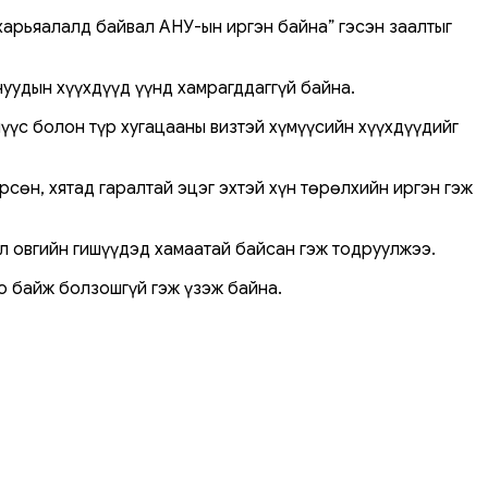
харьяалалд байвал АНУ-ын иргэн байна” гэсэн заалтыг
уудын хүүхдүүд үүнд хамрагддаггүй байна.
үүс болон түр хугацааны визтэй хүмүүсийн хүүхдүүдийг
рсөн, хятад гаралтай эцэг эхтэй хүн төрөлхийн иргэн гэж
ул овгийн гишүүдэд хамаатай байсан гэж тодруулжээ.
о байж болзошгүй гэж үзэж байна.