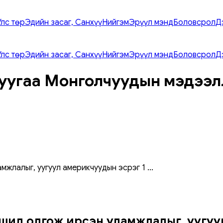
Улс төр
Эдийн засаг, Санхүү
Нийгэм
Эрүүл мэнд
Боловсрол
Д
Улс төр
Эдийн засаг, Санхүү
Нийгэм
Эрүүл мэнд
Боловсрол
Д
уугаа Монголчуудын мэдээл
мжлалыг, уугуул америкчуудын эсрэг 1
...
эншил олгож ирсэн уламжлалыг, уугу