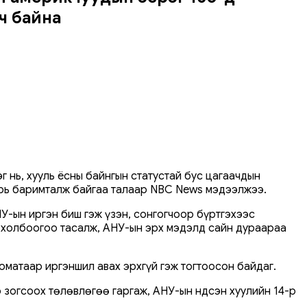
ч байна
г нь, хууль ёсны байнгын статустай бус цагаачдын
уурь баримталж байгаа талаар NBC News мэдээлжээ.
У-ын иргэн биш гэж үзэн, сонгогчоор бүртгэхээс
о холбоогоо тасалж, АНУ-ын эрх мэдэлд сайн дураараа
оматаар иргэншил авах эрхгүй гэж тогтоосон байдаг.
 зогсоох төлөвлөгөө гаргаж, АНУ-ын Үндсэн хуулийн 14-р