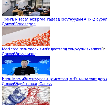
Трампын засаг захиргаа, гадаад оюутнуудын АНУ-д сурал
Дэлхий
Боловсрол
Medicare, жин хасах эмийг даатгалд хамруулж эхэллээ
Fri
Дэлхий
Эрүүл мэнд
Илон Маскийн эхлүүлсэн цомхотгол, АНУ-ын төсөвт дор 
Дэлхий
Эдийн засаг, Санхүү