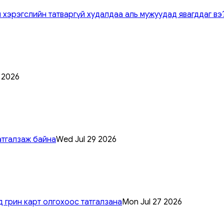
 хэрэгслийн татваргүй худалдаа аль мужуудад явагддаг вэ
0 2026
атгалзаж байна
Wed Jul 29 2026
 грин карт олгохоос татгалзана
Mon Jul 27 2026