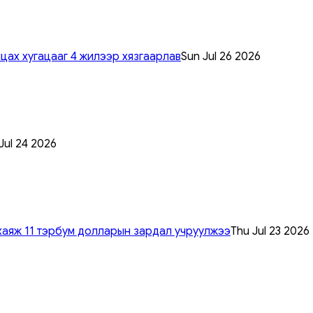
цах хугацааг 4 жилээр хязгаарлав
Sun Jul 26 2026
 Jul 24 2026
хаяж 11 тэрбум долларын зардал учруулжээ
Thu Jul 23 2026