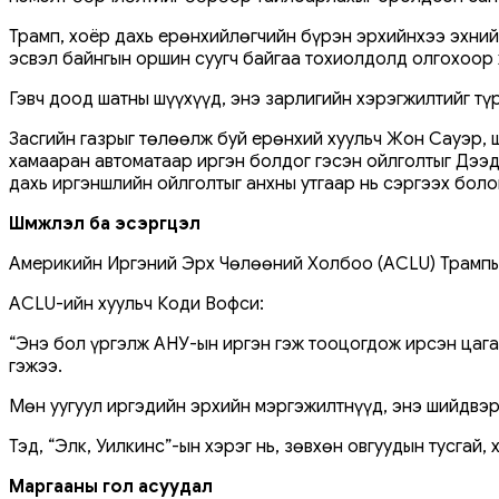
Трамп, хоёр дахь ерөнхийлөгчийн бүрэн эрхийнхээ эхний 
эсвэл байнгын оршин суугч байгаа тохиолдолд олгохоор 
Гэвч доод шатны шүүхүүд, энэ зарлигийн хэрэгжилтийг тү
Засгийн газрыг төлөөлж буй ерөнхий хуульч Жон Сауэр, ш
хамааран автоматаар иргэн болдог гэсэн ойлголтыг Дээд
дахь иргэншлийн ойлголтыг анхны утгаар нь сэргээх бол
Шүүмжлэл ба эсэргүүцэл
Америкийн Иргэний Эрх Чөлөөний Холбоо (ACLU) Трампын
ACLU-ийн хуульч Коди Вофси:
“Энэ бол үргэлж АНУ-ын иргэн гэж тооцогдож ирсэн цага
гэжээ.
Мөн уугуул иргэдийн эрхийн мэргэжилтнүүд, энэ шийдвэри
Тэд, “Элк, Уилкинс”-ын хэрэг нь, зөвхөн овгуудын тусгай
Маргааны гол асуудал