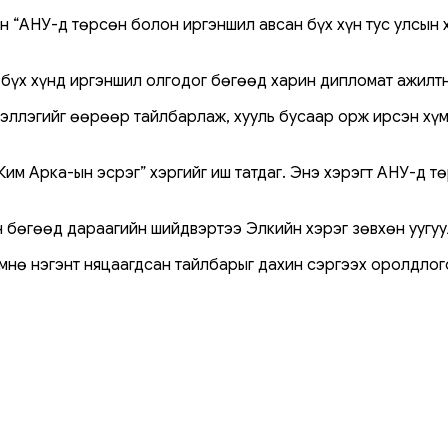
н “АНУ-д төрсөн болон иргэншил авсан бүх хүн тус улсын 
 бүх хүнд иргэншил олгодог бөгөөд харин дипломат ажилтн
хэллэгийг өөрөөр тайлбарлаж, хууль бусаар орж ирсэн хүм
им Арка-ын эсрэг” хэргийг иш татдаг. Энэ хэрэгт АНУ-д тө
эн бөгөөд дараагийн шийдвэртээ Элкийн хэрэг зөвхөн уугу
мнө нэгэнт няцаагдсан тайлбарыг дахин сэргээх оролдлог