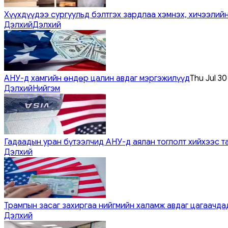
Хүүхдүүдээ сургуульд бэлтгэх зардлаа хэмнэх, хичээлийн
Дэлхий
Дэлхий
АНУ-д хамгийн өндөр цалин авдаг мэргэжилүүд
Thu Jul 3
Дэлхий
Нийгэм
Гадаадын уран бүтээлчид АНУ-д аялан тоглолт хийхээс т
Дэлхий
Трампын засаг захиргаа нийгмийн халамж авдаг цагаачдад
Дэлхий