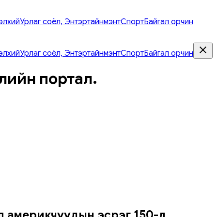
элхий
Урлаг соёл, Энтэртайнмэнт
Спорт
Байгал орчин
элхий
Урлаг соёл, Энтэртайнмэнт
Спорт
Байгал орчин
лийн портал.
ул америкчуудын эсрэг 150-д