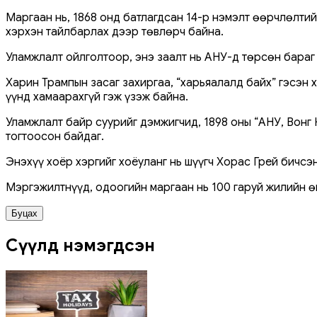
Маргаан нь, 1868 онд батлагдсан 14-р нэмэлт өөрчлөлтий
хэрхэн тайлбарлах дээр төвлөрч байна.
Уламжлалт ойлголтоор, энэ заалт нь АНУ-д төрсөн бараг
Харин Трампын засаг захиргаа, “харьяалалд байх” гэсэн 
үүнд хамаарахгүй гэж үзэж байна.
Уламжлалт байр суурийг дэмжигчид, 1898 оны “АНУ, Вонг К
тогтоосон байдаг.
Энэхүү хоёр хэргийг хоёуланг нь шүүгч Хорас Грей бичс
Мэргэжилтнүүд, одоогийн маргаан нь 100 гаруй жилийн ө
Буцах
Сүүлд нэмэгдсэн