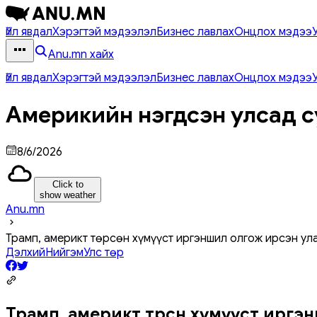
Үйл явдал
Хэрэгтэй мэдээлэл
Бизнес лавлах
Онцлох мэдээ
Anu.mn хайх
Үйл явдал
Хэрэгтэй мэдээлэл
Бизнес лавлах
Онцлох мэдээ
Америкийн нэгдсэн улсад с
8/6/2026
Click to
show weather
Anu.mn
Трамп, америкт төрсөн хүмүүст иргэншил олгож ирсэн ула
Дэлхий
Нийгэм
Улс төр
Трамп, америкт төрсөн хүмүүст ирг