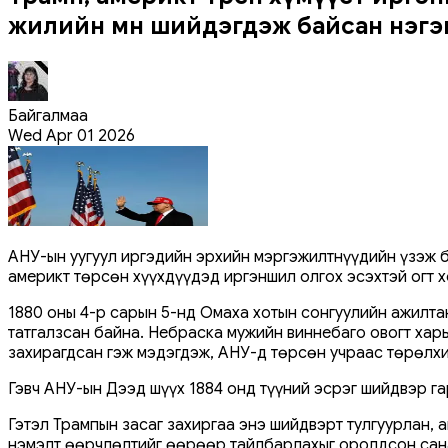
жилийн өмнө шийдэгдэж байсан нэгэ
Байгалмаа
Wed Apr 01 2026
АНУ-ын уугуул иргэдийн эрхийн мэргэжилтнүүдийн үзэж ба
америкт төрсөн хүүхдүүдэд иргэншил олгох эсэхтэй огт 
1880 оны 4-р сарын 5-нд Омаха хотын сонгуулийн ажилтан
татгалзсан байна. Небраска мужийн виннебаго овогт ха
захирагдсан гэж мэдэгдэж, АНУ-д төрсөн учраас төрөлхи
Гэвч АНУ-ын Дээд шүүх 1884 онд түүний эсрэг шийдвэр га
Гэтэл Трампын засаг захиргаа энэ шийдвэрт тулгуурлан, 
нэмэлт өөрчлөлтийг өөрөөр тайлбарлахыг оролдсон сана