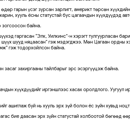
өдөр гарын үсэг зурсан зарлигт, америкт төрсөн хүүхдийн
харин, хууль ёсны статустай бус цагаачдын хүүхдүүдэд ав
р зогсоосон байна.
үүхэд гаргасан “Элк, Уилкинс”-н хэрэгт тулгуурласан бари
 шүүх шууд няцаасан” гэж мэдэгджээ. Мөн Цагаан ордны х
омж” гэж тодорхойлсон байна.
 засаг захиргааны тайлбарыг эрс эсэргүүцэж байна.
ачдын хүүхдүүдийг иргэншлээс хасах оролдлого. Уугуул ир
йг ашиглаж буй нь хууль эрх зүй болон ёс зүйн хувьд ноцт
, хагас бие даасан эрх зүйн статустай холбоотой бөгөөд ө