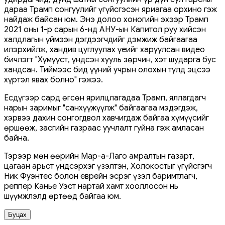
дараа Трамп сонгуулийг үгүйсгэсэн яриагаа орхино гэж
найдаж байсан юм. Энэ долоо хоногийн эхээр Трамп
2021 оны 1-р сарын 6-нд АНУ-ын Капитол руу хийсэн
халдлагын үймээн дэгдээгчдийг дэмжиж байгаагаа
илэрхийлж, хандив цуглуулах үеийг харуулсан видео
бичлэгт "Хүмүүст, үндсэн хууль зөрчин, хэт шударга бус
хандсан. Тиймээс бид үүний учрын олохын тулд эцсээ
хүртэл явах болно" гэжээ.
Есдүгээр сард өгсөн ярилцлагадаа Трамп, яллагдагч
нарын заримыг "санхүүжүүлж" байгаагаа мэдэгдэж,
хэрвээ дахин сонгогдвол хавчигдаж байгаа хүмүүсийг
өршөөж, засгийн газраас уучлалт гуйна гэж амласан
байна.
Тэрээр мөн өөрийн Мар-а-Лаго амралтын газарт,
цагаан арьст үндсэрхэг үзэлтэн, Холокостыг үгүйсгэгч
Ник Фуэнтес болон еврейн эсрэг үзэл баримтлагч,
реппер Канье Уэст нартай хамт хооллосон нь
шүүмжлэлд өртөөд байгаа юм.
Буцах