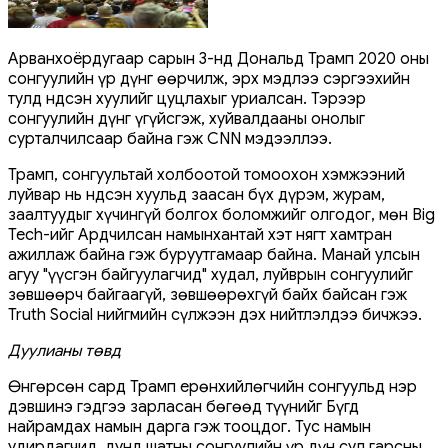
Арванхоёрдугаар сарын 3-нд Дональд Трамп 2020 оны
сонгуулийн үр дүнг өөрчилж, эрх мэдлээ сэргээхийн
тулд Үндсэн хуулийг цуцлахыг уриалсан. Тэрээр
сонгуулийн дүнг үгүйсгэж, хуйвалдааны онолыг
сурталчилсаар байна гэж CNN мэдээллээ.
Трамп, сонгуультай холбоотой томоохон хэмжээний
луйвар нь Үндсэн хуульд заасан бүх дүрэм, журам,
заалтуудыг хүчингүй болгох боломжийг олгодог, мөн Big
Tech-ийг Ардчилсан намынхантай хэт нягт хамтран
ажиллаж байна гэж буруутгамаар байна. Манай улсын
агуу "үүсгэн байгуулагчид" худал, луйврын сонгуулийг
зөвшөөрч байгаагүй, зөвшөөрөхгүй байх байсан гэж
Truth Social нийгмийн сүлжээн дэх нийтлэлдээ бичжээ.
Дуулианы төвд
Өнгөрсөн сард Трамп ерөнхийлөгчийн сонгуульд нэр
дэвшинэ гэдгээ зарласан бөгөөд түүнийг Бүгд
найрамдах намын дарга гэж тооцдог. Тус намын
удирдагчид, дунд шатны сонгуулийн үр дүн сул гарсны