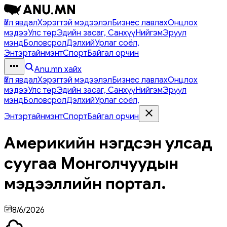
Үйл явдал
Хэрэгтэй мэдээлэл
Бизнес лавлах
Онцлох
мэдээ
Улс төр
Эдийн засаг, Санхүү
Нийгэм
Эрүүл
мэнд
Боловсрол
Дэлхий
Урлаг соёл,
Энтэртайнмэнт
Спорт
Байгал орчин
Anu.mn хайх
Үйл явдал
Хэрэгтэй мэдээлэл
Бизнес лавлах
Онцлох
мэдээ
Улс төр
Эдийн засаг, Санхүү
Нийгэм
Эрүүл
мэнд
Боловсрол
Дэлхий
Урлаг соёл,
Энтэртайнмэнт
Спорт
Байгал орчин
Америкийн нэгдсэн улсад
суугаа Монголчуудын
мэдээллийн портал.
8/6/2026