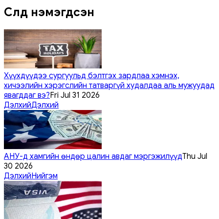
Сүүлд нэмэгдсэн
Хүүхдүүдээ сургуульд бэлтгэх зардлаа хэмнэх,
хичээлийн хэрэгслийн татваргүй худалдаа аль мужуудад
явагддаг вэ?
Fri Jul 31 2026
Дэлхий
Дэлхий
АНУ-д хамгийн өндөр цалин авдаг мэргэжилүүд
Thu Jul
30 2026
Дэлхий
Нийгэм