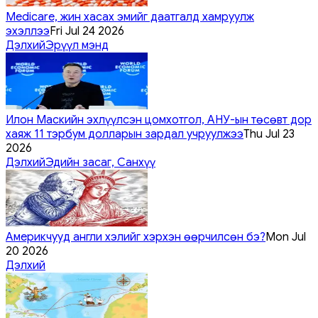
Medicare, жин хасах эмийг даатгалд хамруулж
эхэллээ
Fri Jul 24 2026
Дэлхий
Эрүүл мэнд
Илон Маскийн эхлүүлсэн цомхотгол, АНУ-ын төсөвт дор
хаяж 11 тэрбум долларын зардал учруулжээ
Thu Jul 23
2026
Дэлхий
Эдийн засаг, Санхүү
Америкчууд англи хэлийг хэрхэн өөрчилсөн бэ?
Mon Jul
20 2026
Дэлхий