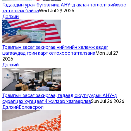
Гадаадын уран бүтээлчид АНУ-д аялан тоглолт хийхээс
татгалзаж байна
Wed Jul 29 2026
Дэлхий
Трампын засаг захиргаа нийгмийн халамж авдаг
цагаачдад грин карт олгохоос татгалзана
Mon Jul 27
2026
Дэлхий
Трампын засаг захиргаа, гадаад оюутнуудын АНУ-д
суралцах хугацааг 4 жилээр хязгаарлав
Sun Jul 26 2026
Дэлхий
Боловсрол