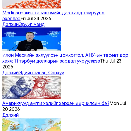
Medicare, жин хасах эмийг даатгалд хамруулж
эхэллээ
Fri Jul 24 2026
Дэлхий
Эрүүл мэнд
Илон Маскийн эхлүүлсэн цомхотгол, АНУ-ын төсөвт дор
хаяж 11 тэрбум долларын зардал учруулжээ
Thu Jul 23
2026
Дэлхий
Эдийн засаг, Санхүү
Америкчууд англи хэлийг хэрхэн өөрчилсөн бэ?
Mon Jul
20 2026
Дэлхий