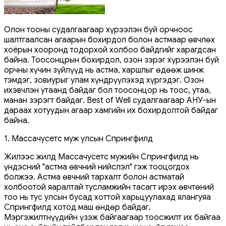
Олон тооны судалгаагаар хүрээлэн буй орчноос
шалтгаалсан агаарын бохирдол болон астмаар өвчлөх
хоёрын хооронд тодорхой холбоо байдгийг харагдсан
байна. Тоосонцрын бохирдол, озон зэрэг хүрээлэн буй
орчны хүчин зүйлүүд нь астма, харшлыг өдөөж шинж
тэмдэг, зовиурыг улам хүндрүүлэхэд хүргэдэг. Озон
ихэвчлэн утаанд байдаг бол тоосонцор нь тоос, утаа,
манан зэрэгт байдаг. Best of Well судалгаагаар АНУ-ын
дараах хотуудын агаар хамгийн их бохирдолтой байдаг
байна.
1. Массачусетс муж улсын Спрингфилд
Жилээс жилд Массачусетс мужийн Спрингфилд нь
үндэсний "астма өвчний нийслэл" гэж тооцогдох
болжээ. Астма өвчний тархалт болон астматай
холбоотой яаралтай тусламжийн тасагт ирэх өвчтөний
тоо нь тус улсын бусад хоттой харьцуулахад ялангуяа
Спрингфилд хотод маш өндөр байдаг.
Мэргэжилтнүүдийн үзэж байгаагаар тоосжилт их байгаа