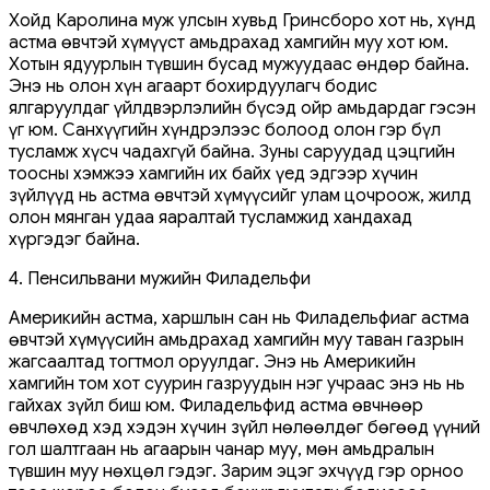
Хойд Каролина муж улсын хувьд Гринсборо хот нь, хүнд
астма өвчтэй хүмүүст амьдрахад хамгийн муу хот юм.
Хотын ядуурлын түвшин бусад мужуудаас өндөр байна.
Энэ нь олон хүн агаарт бохирдуулагч бодис
ялгаруулдаг үйлдвэрлэлийн бүсэд ойр амьдардаг гэсэн
үг юм. Санхүүгийн хүндрэлээс болоод олон гэр бүл
тусламж хүсч чадахгүй байна. Зуны саруудад цэцгийн
тоосны хэмжээ хамгийн их байх үед эдгээр хүчин
зүйлүүд нь астма өвчтэй хүмүүсийг улам цочроож, жилд
олон мянган удаа яаралтай тусламжид хандахад
хүргэдэг байна.
4. Пенсильвани мужийн Филадельфи
Америкийн астма, харшлын сан нь Филадельфиаг астма
өвчтэй хүмүүсийн амьдрахад хамгийн муу таван газрын
жагсаалтад тогтмол оруулдаг. Энэ нь Америкийн
хамгийн том хот суурин газруудын нэг учраас энэ нь нь
гайхах зүйл биш юм. Филадельфид астма өвчнөөр
өвчлөхөд хэд хэдэн хүчин зүйл нөлөөлдөг бөгөөд үүний
гол шалтгаан нь агаарын чанар муу, мөн амьдралын
түвшин муу нөхцөл гэдэг. Зарим эцэг эхчүүд гэр орноо