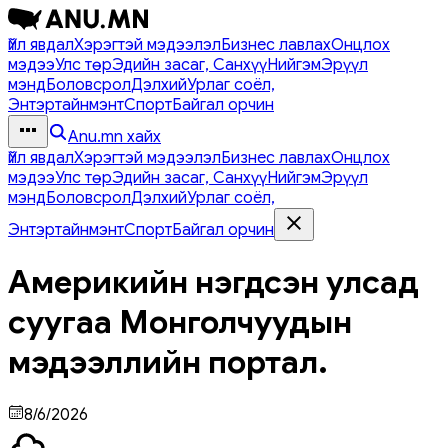
Үйл явдал
Хэрэгтэй мэдээлэл
Бизнес лавлах
Онцлох
мэдээ
Улс төр
Эдийн засаг, Санхүү
Нийгэм
Эрүүл
мэнд
Боловсрол
Дэлхий
Урлаг соёл,
Энтэртайнмэнт
Спорт
Байгал орчин
Anu.mn хайх
Үйл явдал
Хэрэгтэй мэдээлэл
Бизнес лавлах
Онцлох
мэдээ
Улс төр
Эдийн засаг, Санхүү
Нийгэм
Эрүүл
мэнд
Боловсрол
Дэлхий
Урлаг соёл,
Энтэртайнмэнт
Спорт
Байгал орчин
Америкийн нэгдсэн улсад
суугаа Монголчуудын
мэдээллийн портал.
8/6/2026