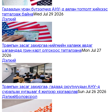
Гадаадын уран бүтээлчид АНУ-д аялан тоглолт хийхээс
татгалзаж байна
Wed Jul 29 2026
Дэлхий
Трампын засаг захиргаа нийгмийн халамж авдаг
цагаачдад грин карт олгохоос татгалзана
Mon Jul 27
2026
Дэлхий
Трампын засаг захиргаа, гадаад оюутнуудын АНУ-д
суралцах хугацааг 4 жилээр хязгаарлав
Sun Jul 26 2026
Дэлхий
Боловсрол