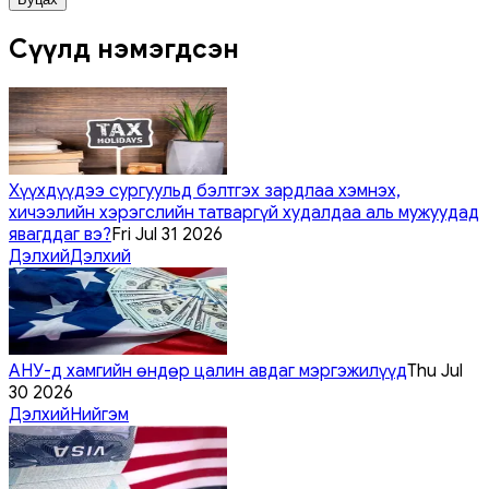
Сүүлд нэмэгдсэн
Хүүхдүүдээ сургуульд бэлтгэх зардлаа хэмнэх,
хичээлийн хэрэгслийн татваргүй худалдаа аль мужуудад
явагддаг вэ?
Fri Jul 31 2026
Дэлхий
Дэлхий
АНУ-д хамгийн өндөр цалин авдаг мэргэжилүүд
Thu Jul
30 2026
Дэлхий
Нийгэм