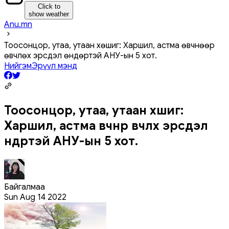
Click to
show weather
Anu.mn
Тоосонцор, утаа, утаан хөшиг: Харшил, астма өвчнөөр
өвчлөх эрсдэл өндөртэй АНУ-ын 5 хот.
Нийгэм
Эрүүл мэнд
Тоосонцор, утаа, утаан хөшиг:
Харшил, астма өвчнөөр өвчлөх эрсдэл
өндөртэй АНУ-ын 5 хот.
Байгалмаа
Sun Aug 14 2022