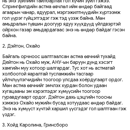
нь энэ зүйлийн тайлбарлах гол хүчин зүйл гэжээ.
Спрингфилдийн астма өвчлөл ийм өндөр байгаад
агаарын чанар, ядуурал, мэргэжилтнүүдийн хүртээмж
гол үүрэг гүйцэтгэдэг гэж тэд үзэж байна. Мөн
амьдралын түвшин доогуур ядуу хүүхдүүд үйлдвэртэй
ойрхон газар амьдардагаас энэ нь өндөр байдаг гэсэн
байна.
2. Дэйтон, Охайо
Байгаль орчноос шалтгаалсан астма өвчний тухайд
Дейтон нь Охайо муж, АНУ-ын баруун дунд хэсэгт
хамгийн муу хотоор шалгардаг. Тус хот нь астматай
холбоотой яаралтай тусламжийн тасгаар
үйлчлүүлэгчидийн тоогоор улсдаа хоёрдугаарт ордог.
Мөн астма өвчнийг эмчлэх хурдан болон удаан
хугацааны эм хэрэглэдэг хүмүүсийн тоогоор
гуравдугаарт ордог. Дэйтон дахь цэцгийн тоосны
хэмжээ Охайо мужийн бусад хотуудаас өндөр байдаг.
Энэ нь хүмүүст хүчтэй харшил үүсгэдэг гол шалтгаан гэж
үздэг.
3. Хойд Каролина, Гринсборо