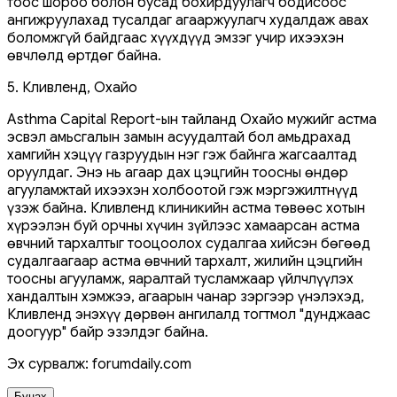
тоос шороо болон бусад бохирдуулагч бодисоос
ангижруулахад тусалдаг агааржуулагч худалдаж авах
боломжгүй байдгаас хүүхдүүд эмзэг учир ихээхэн
өвчлөлд өртдөг байна.
5. Кливленд, Охайо
Asthma Capital Report-ын тайланд Охайо мужийг астма
эсвэл амьсгалын замын асуудалтай бол амьдрахад
хамгийн хэцүү газруудын нэг гэж байнга жагсаалтад
оруулдаг. Энэ нь агаар дах цэцгийн тоосны өндөр
агууламжтай ихээхэн холбоотой гэж мэргэжилтнүүд
үзэж байна. Кливленд клиникийн астма төвөөс хотын
хүрээлэн буй орчны хүчин зүйлээс хамаарсан астма
өвчний тархалтыг тооцоолох судалгаа хийсэн бөгөөд
судалгаагаар астма өвчний тархалт, жилийн цэцгийн
тоосны агууламж, яаралтай тусламжаар үйлчлүүлэх
хандалтын хэмжээ, агаарын чанар зэргээр үнэлэхэд,
Кливленд энэхүү дөрвөн ангилалд тогтмол "дунджаас
доогуур" байр эзэлдэг байна.
Эх сурвалж: forumdaily.com
Буцах