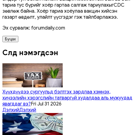
тариа тус бүрийг хоёр гартаа салгаж тариулахыгCDC
зөвлөж байна. Хоёр тариа хоёулаа вакцин хийсэн
газарт өвдөлт, улайлт үүсгэдэг гэж тайлбарлажээ.
Эх сурвалж: forumdaily.com
Буцах
Сүүлд нэмэгдсэн
Хүүхдүүдээ сургуульд бэлтгэх зардлаа хэмнэх,
хичээлийн хэрэгслийн татваргүй худалдаа аль мужуудад
явагддаг вэ?
Fri Jul 31 2026
Дэлхий
Дэлхий