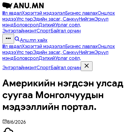
Үйл явдал
Хэрэгтэй мэдээлэл
Бизнес лавлах
Онцлох
мэдээ
Улс төр
Эдийн засаг, Санхүү
Нийгэм
Эрүүл
мэнд
Боловсрол
Дэлхий
Урлаг соёл,
Энтэртайнмэнт
Спорт
Байгал орчин
Anu.mn хайх
Үйл явдал
Хэрэгтэй мэдээлэл
Бизнес лавлах
Онцлох
мэдээ
Улс төр
Эдийн засаг, Санхүү
Нийгэм
Эрүүл
мэнд
Боловсрол
Дэлхий
Урлаг соёл,
Энтэртайнмэнт
Спорт
Байгал орчин
Америкийн нэгдсэн улсад
суугаа Монголчуудын
мэдээллийн портал.
8/6/2026