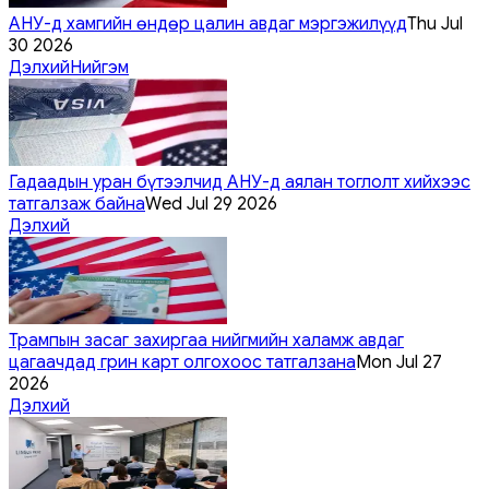
АНУ-д хамгийн өндөр цалин авдаг мэргэжилүүд
Thu Jul
30 2026
Дэлхий
Нийгэм
Гадаадын уран бүтээлчид АНУ-д аялан тоглолт хийхээс
татгалзаж байна
Wed Jul 29 2026
Дэлхий
Трампын засаг захиргаа нийгмийн халамж авдаг
цагаачдад грин карт олгохоос татгалзана
Mon Jul 27
2026
Дэлхий