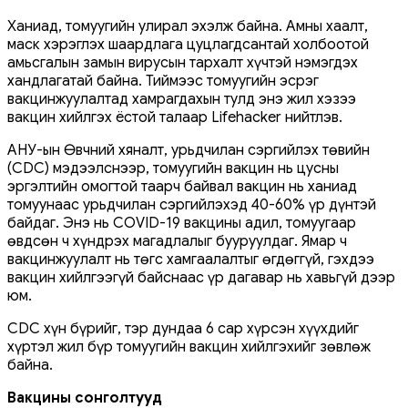
Ханиад, томуугийн улирал эхэлж байна. Амны хаалт,
маск хэрэглэх шаардлага цуцлагдсантай холбоотой
амьсгалын замын вирусын тархалт хүчтэй нэмэгдэх
хандлагатай байна. Тиймээс томуугийн эсрэг
вакцинжуулалтад хамрагдахын тулд энэ жил хэзээ
вакцин хийлгэх ёстой талаар Lifehacker нийтлэв.
АНУ-ын Өвчний хяналт, урьдчилан сэргийлэх төвийн
(CDC) мэдээлснээр, томуугийн вакцин нь цусны
эргэлтийн омогтой таарч байвал вакцин нь ханиад
томуунаас урьдчилан сэргийлэхэд 40-60% үр дүнтэй
байдаг. Энэ нь COVID-19 вакцины адил, томуугаар
өвдсөн ч хүндрэх магадлалыг бууруулдаг. Ямар ч
вакцинжуулалт нь төгс хамгаалалтыг өгдөггүй, гэхдээ
вакцин хийлгээгүй байснаас үр дагавар нь хавьгүй дээр
юм.
CDC хүн бүрийг, тэр дундаа 6 сар хүрсэн хүүхдийг
хүртэл жил бүр томуугийн вакцин хийлгэхийг зөвлөж
байна.
Вакцины сонголтууд