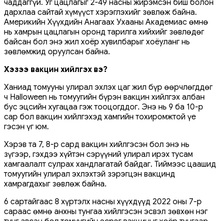
чаддаггүй. Уг цацлагыг 2-49 насны жирэмсэн биш болон
дархлаа сайтай хүмүүст хэрэглэхийг зөвлөж байна.
Америкийн Хүүхдийн Анагаах Ухааны Академиас өмнө
нь хамрын цацлагын оронд тарилга хийхийг зөвлөдөг
байсан бол энэ жил хоёр хувилбарыг хоёуланг нь
зөвлөмжид оруулсан байна.
Хэзээ вакцин хийлгэх вэ?
Ханиад томууны улирал эхлэх цаг жил бүр өөрчлөгддөг
ч Halloween нь томуугийн бүрэн вакцин хийлгэх албан
бус эцсийн хугацаа гэж тооцогддог. Энэ нь 9 ба 10-р
сар бол вакцин хийлгэхэд хамгийн тохиромжтой үе
гэсэн үг юм.
Хэрэв та 7, 8-р сард вакцин хийлгэсэн бол энэ нь
зүгээр, гэхдээ хүйтэн сэрүүний улирал ирэх тусам
хамгаалалт сулрах хандлагатай байдаг. Тиймээс цаашид
томуугийн улирал эхлэхтэй зэрэгцэн вакцинд
хамрагдахыг зөвлөж байна.
6 сартайгаас 8 хүртэлх насны хүүхдүүд 2022 оны 7-р
сараас өмнө анхны тунгаа хийлгэсэн эсвэл зөвхөн нэг