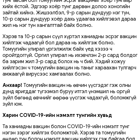
тунг авсан бол томуугийн эсрэг вакциныг хоёр тунгаар
хийх ёстой. Эдгээр хоёр тунг дөрвөн долоо хоногийн
зайтай хийнэ. Жишээлбэл, 9-р сарын дундуур нэг тун,
10-р сарын дундуур хоёр дахь удаагаа хийлгэвэл дараа
жил нь нэг тун хангалттай байх болно.
Хэрэв та 10-р сарын сүүл хүртэл ханиадны эсрэг вакцин
хийлгэж чадаагүй бол дараа нь хийлгэж болно.
Томуугийн улирал үргэлжилж байх үед хэзээ ч
оройтдоггүй. Оргил улирал нь ихэвчлэн 2-р сард болдог
ба зарим жил 3-р сард болох нь ч бий. Хэдий хожуу
хийлгэсэн ч томуугийн вакцин нь таныг хараахан тулгарч
амжаагүй вирусээс хамгаалах болно.
Анхаар!
Томуугийн вакцин нь өвчин үүсгэдэг гэж олны
дунд яригддаг түгээмэл буруу итгэл үнэмшил нь оргүй
зүйл бөгөөд өвчнийг өөрөө үүсгэж чадахгүй, боломжгүй
зүйл юм.
Харин COVID-19-ийн нэмэлт тунгийн хувьд
Та ханиадны вакцин болон COVID-19-ийн нэмэлт тунг
нэгэн зэрэг хийлгэх боломжтой. Хэрэв та томуугийн
өндөр тун болон нэмэлт вакцин хийлгэх гэж байгаа бол