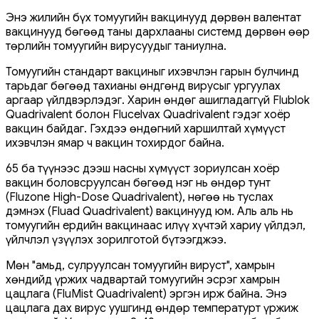
Энэ жилийн бүх томуугийн вакцинууд дөрвөн валентат
вакцинууд бөгөөд таны дархлааны системд дөрвөн өөр
төрлийн томуугийн вирусуудыг таниулна.
Томуугийн стандарт вакциныг ихэвчлэн гарын булчинд
тарьдаг бөгөөд тахианы өндгөнд вирусыг ургуулах
аргаар үйлдвэрлэдэг. Харин өндөг ашигладаггүй Flublok
Quadrivalent болон Flucelvax Quadrivalent гэдэг хоёр
вакцин байдаг. Гэхдээ өндөгний харшилтай хүмүүст
ихэвчлэн ямар ч вакцин тохирдог байна.
65 ба түүнээс дээш насны хүмүүст зориулсан хоёр
вакцин боловсруулсан бөгөөд нэг нь өндөр тунт
(Fluzone High-Dose Quadrivalent), нөгөө нь туслах
дэмнэх (Fluad Quadrivalent) вакцинууд юм. Аль аль нь
томуугийн ердийн вакцинаас илүү хүчтэй хариу үйлдэл,
үйлчлэл үзүүлэх зорилготой бүтээгджээ.
Мөн "амьд, сулруулсан томуугийн вируст", хамрын
хөндийд үржих чадвартай томуугийн эсрэг хамрын
цацлага (FluMist Quadrivalent) эргэн ирж байна. Энэ
цацлага дах вирус уушгинд өндөр температурт үржиж