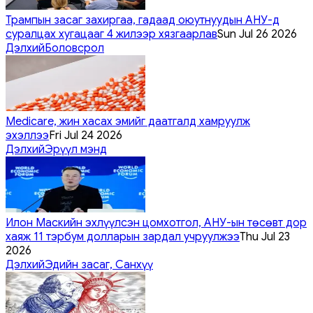
Трампын засаг захиргаа, гадаад оюутнуудын АНУ-д
суралцах хугацааг 4 жилээр хязгаарлав
Sun Jul 26 2026
Дэлхий
Боловсрол
Medicare, жин хасах эмийг даатгалд хамруулж
эхэллээ
Fri Jul 24 2026
Дэлхий
Эрүүл мэнд
Илон Маскийн эхлүүлсэн цомхотгол, АНУ-ын төсөвт дор
хаяж 11 тэрбум долларын зардал учруулжээ
Thu Jul 23
2026
Дэлхий
Эдийн засаг, Санхүү