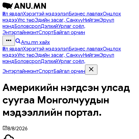
Үйл явдал
Хэрэгтэй мэдээлэл
Бизнес лавлах
Онцлох
мэдээ
Улс төр
Эдийн засаг, Санхүү
Нийгэм
Эрүүл
мэнд
Боловсрол
Дэлхий
Урлаг соёл,
Энтэртайнмэнт
Спорт
Байгал орчин
Anu.mn хайх
Үйл явдал
Хэрэгтэй мэдээлэл
Бизнес лавлах
Онцлох
мэдээ
Улс төр
Эдийн засаг, Санхүү
Нийгэм
Эрүүл
мэнд
Боловсрол
Дэлхий
Урлаг соёл,
Энтэртайнмэнт
Спорт
Байгал орчин
Америкийн нэгдсэн улсад
суугаа Монголчуудын
мэдээллийн портал.
8/8/2026