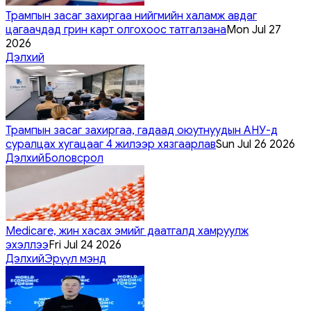
Трампын засаг захиргаа нийгмийн халамж авдаг
цагаачдад грин карт олгохоос татгалзана
Mon Jul 27
2026
Дэлхий
Трампын засаг захиргаа, гадаад оюутнуудын АНУ-д
суралцах хугацааг 4 жилээр хязгаарлав
Sun Jul 26 2026
Дэлхий
Боловсрол
Medicare, жин хасах эмийг даатгалд хамруулж
эхэллээ
Fri Jul 24 2026
Дэлхий
Эрүүл мэнд