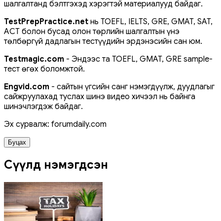
шалгалтанд бэлтгэхэд хэрэгтэй материалууд байдаг.
TestPrepPractice.net
нь TOEFL, IELTS, GRE, GMAT, SAT,
ACT болон бусад олон төрлийн шалгалтын үнэ
төлбөргүй дадлагын тестүүдийн эрдэнэсийн сан юм.
Testmagic.com
- Эндээс та TOEFL, GMAT, GRE sample-
тест өгөх боломжтой.
Engvid.com
- сайтын үгсийн санг нэмэгдүүлж, дуудлагыг
сайжруулахад туслах шинэ видео хичээл нь байнга
шинэчлэгдэж байдаг.
Эх сурвалж: forumdaily.com
Буцах
Сүүлд нэмэгдсэн