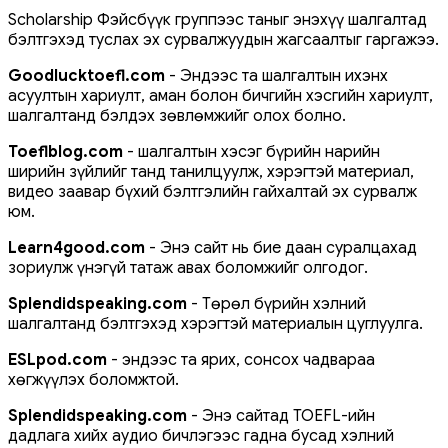
Scholarship Фэйсбүүк группээс таныг энэхүү шалгалтад
бэлтгэхэд туслах эх сурвалжуудын жагсаалтыг гаргажээ.
Goodlucktoefl.com
- Эндээс та шалгалтын ихэнх
асуултын хариулт, аман болон бичгийн хэсгийн хариулт,
шалгалтанд бэлдэх зөвлөмжийг олох болно.
Toeflblog.com
- шалгалтын хэсэг бүрийн нарийн
ширийн зүйлийг танд танилцуулж, хэрэгтэй материал,
видео заавар бүхий бэлтгэлийн гайхалтай эх сурвалж
юм.
Learn4good.com
- Энэ сайт нь бие даан суралцахад
зориулж үнэгүй татаж авах боломжийг олгодог.
Splendidspeaking.com
- Төрөл бүрийн хэлний
шалгалтанд бэлтгэхэд хэрэгтэй материалын цуглуулга.
ESLpod.com
- эндээс та ярих, сонсох чадвараа
хөгжүүлэх боломжтой.
Splendidspeaking.com
- Энэ сайтад TOEFL-ийн
дадлага хийх аудио бичлэгээс гадна бусад хэлний