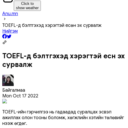
Click to
show weather
Anu.mn
TOEFL-д бэлтгэхэд хэрэгтэй есөн эх сурвалж
Нийгэм
TOEFL-д бэлтгэхэд хэрэгтэй есөн эх
сурвалж
Байгалмаа
Mon Oct 17 2022
TOEFL-ийн гэрчилгээ нь гадаадад суралцах эсвэл
ажиллах олон тооны боломж, хөгжлийн хэтийн төлөвийг
нээж өгдөг.