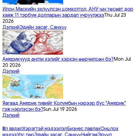
Илон Маскийн эхлүүлсэн цомхотгол, АНУ-ын төсөвт дор
хаяж 11 тэрбум долларын зардал учруулжээ
Thu Jul 23
2026
Дэлхий
Эдийн засаг, Санхүү
Америкчууд англи хэлийг хэрхэн өөрчилсөн бэ?
Mon Jul
20 2026
Дэлхий
Яагаад Америк тивийг Колумбын нэрээр бус "Америк"
гэж нэрлэсэн бэ?
Sun Jul 19 2026
Дэлхий
Үйл явдал
Хэрэгтэй мэдээлэл
Бизнес лавлах
Онцлох
мэдээ
Улс төр
Эдийн засаг, Санхүү
Нийгэм
Эрүүл