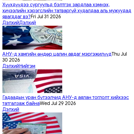
Хүүхдүүдээ сургуульд бэлтгэх зардлаа хэмнэх,
хичээлийн хэрэгслийн татваргүй худалдаа аль мужуудад
явагддаг вэ?
Fri Jul 31 2026
Дэлхий
Дэлхий
АНУ-д хамгийн өндөр цалин авдаг мэргэжилүүд
Thu Jul
30 2026
Дэлхий
Нийгэм
Гадаадын уран бүтээлчид АНУ-д аялан тоглолт хийхээс
татгалзаж байна
Wed Jul 29 2026
Дэлхий