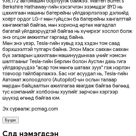
936,172 автомашин борлуулж байжээ. Warren Buffet's
Berkshire Hathaway-гийн хэсэгчлэн эзэмшдэг BYD нь
цахилгаан машины батерейны үйлдвэрлэлээр дэлхийд
хоёрт ордог LG-г мөн гүйцсэн ба батерейны хангалттай
хангамжтай байгаа, мөн хорионд өртөх магадлал
багатай үйлдвэрүүдтэй байгаа нь хүчирхэг хослол болж
энэ огцом амжилтыг гаргаад байна.
Мөн энэ үеэр, Tesla-гийн хувьд хэд хэдэн том саад
бэрхшээлтэй тулгарч байна. Элон Маск саяхан саяхан
бүх загварын цахилгаан машинуудынхаа үнийг нэмсэн
шалтгааныг Tesla-гийн Берлин болон Аустин дахь гига
үйлдвэрүүдээ "асар том мөнгө шатаах зуух" гэж нэрлэн
товчоор тайлбарлажээ. Бас нэг асуудал нь, Tesla-гийн
Автомат жолоодлого (Autopilot)-ын ослын талаар
мөрдөн байцаалтын ажиллагаа явагдаж байгаа бөгөөд
тус компанийг холбооны хуулийг зөрчсөн хэргээр
шүүхэд өгөөд байгаа юм.
Эх сурвалж: pcmag.com
Буцах
Сүүлд нэмэгдсэн