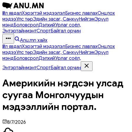
Үйл явдал
Хэрэгтэй мэдээлэл
Бизнес лавлах
Онцлох
мэдээ
Улс төр
Эдийн засаг, Санхүү
Нийгэм
Эрүүл
мэнд
Боловсрол
Дэлхий
Урлаг соёл,
Энтэртайнмэнт
Спорт
Байгал орчин
Anu.mn хайх
Үйл явдал
Хэрэгтэй мэдээлэл
Бизнес лавлах
Онцлох
мэдээ
Улс төр
Эдийн засаг, Санхүү
Нийгэм
Эрүүл
мэнд
Боловсрол
Дэлхий
Урлаг соёл,
Энтэртайнмэнт
Спорт
Байгал орчин
Америкийн нэгдсэн улсад
суугаа Монголчуудын
мэдээллийн портал.
8/7/2026