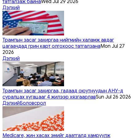
татгалзаж байна
Wed Jul 29 2026
Дэлхий
Трампын засаг захиргаа нийгмийн халамж авдаг
цагаачдад грин карт олгохоос татгалзана
Mon Jul 27
2026
Дэлхий
Трампын засаг захиргаа, гадаад оюутнуудын АНУ-д
суралцах хугацааг 4 жилээр хязгаарлав
Sun Jul 26 2026
Дэлхий
Боловсрол
Medicare, жин хасах эмийг даатгалд хамруулж