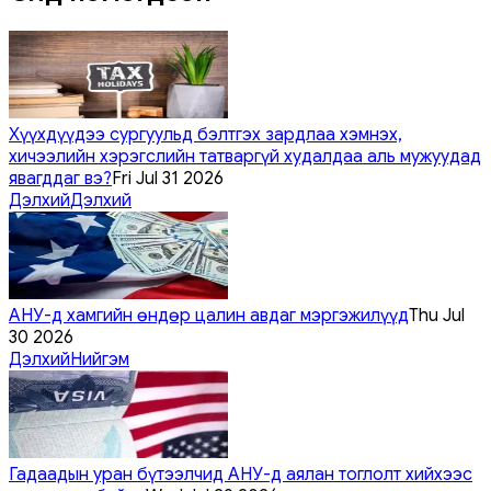
Хүүхдүүдээ сургуульд бэлтгэх зардлаа хэмнэх,
хичээлийн хэрэгслийн татваргүй худалдаа аль мужуудад
явагддаг вэ?
Fri Jul 31 2026
Дэлхий
Дэлхий
АНУ-д хамгийн өндөр цалин авдаг мэргэжилүүд
Thu Jul
30 2026
Дэлхий
Нийгэм
Гадаадын уран бүтээлчид АНУ-д аялан тоглолт хийхээс