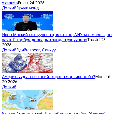
эхэллээ
Fri Jul 24 2026
Дэлхий
Эрүүл мэнд
Илон Маскийн эхлүүлсэн цомхотгол, АНУ-ын төсөвт дор
хаяж 11 тэрбум долларын зардал учруулжээ
Thu Jul 23
2026
Дэлхий
Эдийн засаг, Санхүү
Америкчууд англи хэлийг хэрхэн өөрчилсөн бэ?
Mon Jul
20 2026
Дэлхий
Яагаад Америк тивийг Колумбын нэрээр бус "Америк"