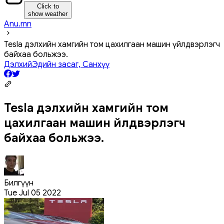
Click to
show weather
Anu.mn
Tesla дэлхийн хамгийн том цахилгаан машин үйлдвэрлэгч
байхаа больжээ.
Дэлхий
Эдийн засаг, Санхүү
Tesla дэлхийн хамгийн том
цахилгаан машин үйлдвэрлэгч
байхаа больжээ.
Билгүүн
Tue Jul 05 2022