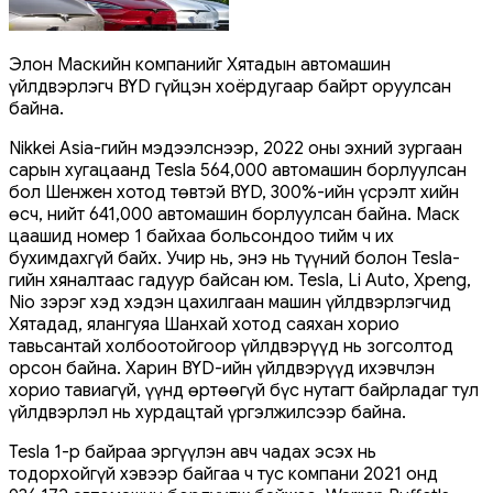
Элон Маскийн компанийг Хятадын автомашин
үйлдвэрлэгч BYD гүйцэн хоёрдугаар байрт оруулсан
байна.
Nikkei Asia-гийн мэдээлснээр, 2022 оны эхний зургаан
сарын хугацаанд Tesla 564,000 автомашин борлуулсан
бол Шенжен хотод төвтэй BYD, 300%-ийн үсрэлт хийн
өсч, нийт 641,000 автомашин борлуулсан байна. Маск
цаашид номер 1 байхаа больсондоо тийм ч их
бухимдахгүй байх. Учир нь, энэ нь түүний болон Tesla-
гийн хяналтаас гадуур байсан юм. Tesla, Li Auto, Xpeng,
Nio зэрэг хэд хэдэн цахилгаан машин үйлдвэрлэгчид
Хятадад, ялангуяа Шанхай хотод саяхан хорио
тавьсантай холбоотойгоор үйлдвэрүүд нь зогсолтод
орсон байна. Харин BYD-ийн үйлдвэрүүд ихэвчлэн
хорио тавиагүй, үүнд өртөөгүй бүс нутагт байрладаг тул
үйлдвэрлэл нь хурдацтай үргэлжилсээр байна.
Tesla 1-р байраа эргүүлэн авч чадах эсэх нь
тодорхойгүй хэвээр байгаа ч тус компани 2021 онд