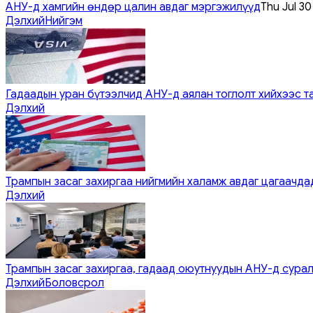
АНУ-д хамгийн өндөр цалин авдаг мэргэжилүүд
Thu Jul 3
Дэлхий
Нийгэм
Гадаадын уран бүтээлчид АНУ-д аялан тоглолт хийхээс т
Дэлхий
Трампын засаг захиргаа нийгмийн халамж авдаг цагаачдад
Дэлхий
Трампын засаг захиргаа, гадаад оюутнуудын АНУ-д сурал
Дэлхий
Боловсрол