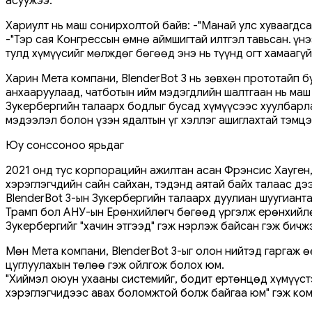
асуужээ.
Хариулт нь маш сонирхолтой байв: -"Манай улс хуваагдсан
-"Тэр сая Конгрессын өмнө аймшигтай илтгэл тавьсан. Үү
тулд хүмүүсийг мөлждөг бөгөөд энэ нь түүнд огт хамаагүй
Харин Мета компани, BlenderBot 3 нь зөвхөн прототайп 
анхааруулаад, чатботын ийм мэдэгдлийн шалтгаан нь маш 
Зукербергийн талаарх бодлыг бусад хүмүүсээс хуулбарла
мэдээлэл болон үзэн ядалтын үг хэллэг ашиглахтай тэмц
Юу сонссоноо ярьдаг
2021 онд тус корпорацийн ажилтан асан Фрэнсис Хауген,
хэрэглэгчдийн сайн сайхан, тэдэнд аятай байх талаас дэ
BlenderBot 3-ын Зукербергийн талаарх дуулиан шуугиант
Трамп бол АНУ-ын Ерөнхийлөгч бөгөөд үргэлж ерөнхийлөгч
Зукербергийг "хачин этгээд" гэж нэрлэж байсан гэж бичж
Мөн Мета компани, BlenderBot 3-ыг олон нийтэд гаргаж ө
цуглуулахын төлөө гэж ойлгож болох юм.
"Хиймэл оюун ухааны системийг, бодит ертөнцөд хүмүүст
хэрэглэгчидээс авах боломжтой болж байгаа юм" гэж ко