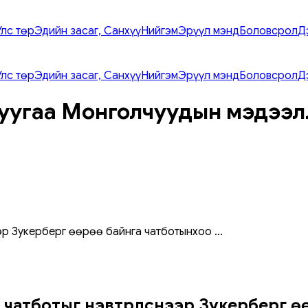
Улс төр
Эдийн засаг, Санхүү
Нийгэм
Эрүүл мэнд
Боловсрол
Д
Улс төр
Эдийн засаг, Санхүү
Нийгэм
Эрүүл мэнд
Боловсрол
Д
уугаа Монголчуудын мэдээл
ээр Зукерберг өөрөө байнга чатботынхоо
...
чатботыг нэвтрүүлснээр Зукерберг ө