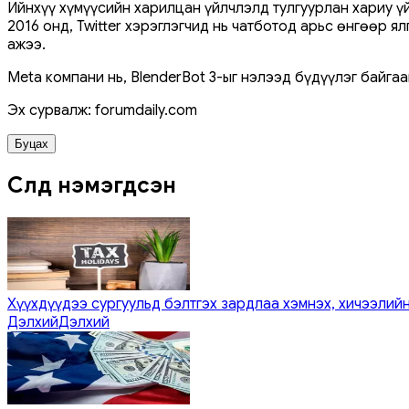
Ийнхүү хүмүүсийн харилцан үйлчлэлд тулгуурлан хариу үй
2016 онд, Twitter хэрэглэгчид нь чатботод арьс өнгөөр ​
ажээ.
Meta компани нь, BlenderBot 3-ыг нэлээд бүдүүлэг байга
Эх сурвалж: forumdaily.com
Буцах
Сүүлд нэмэгдсэн
Хүүхдүүдээ сургуульд бэлтгэх зардлаа хэмнэх, хичээлийн
Дэлхий
Дэлхий