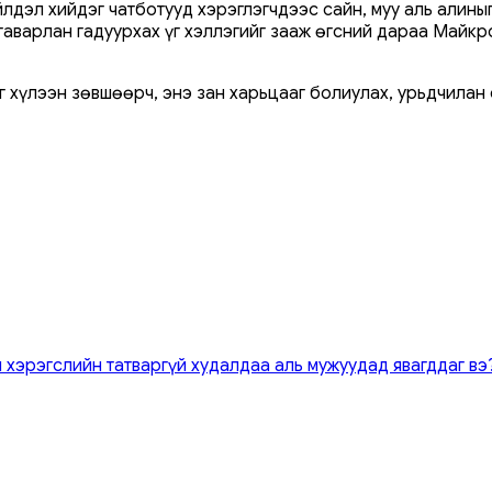
лдэл хийдэг чатботууд хэрэглэгчдээс сайн, муу аль алиныг
​ялгаварлан гадуурхах үг хэллэгийг зааж өгсний дараа Май
аг хүлээн зөвшөөрч, энэ зан харьцааг болиулах, урьдчилан
 хэрэгслийн татваргүй худалдаа аль мужуудад явагддаг вэ