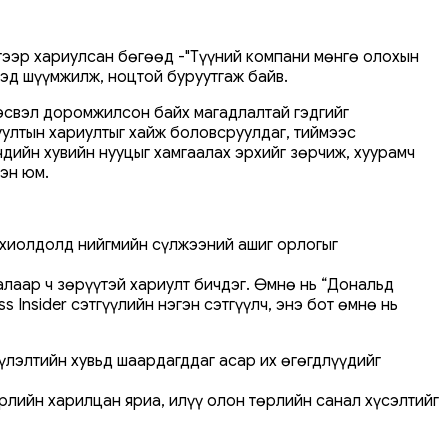
этээр хариулсан бөгөөд -"Түүний компани мөнгө олохын
ихэд шүүмжилж, ноцтой буруутгаж байв.
 эсвэл доромжилсон байх магадлалтай гэдгийг
уултын хариултыг хайж боловсруулдаг, тиймээс
дийн хувийн нууцыг хамгаалах эрхийг зөрчиж, хуурамч
эн юм.
охиолдолд нийгмийн сүлжээний ашиг орлогыг
алаар ч зөрүүтэй хариулт бичдэг. Өмнө нь “Дональд
nsider сэтгүүлийн нэгэн сэтгүүлч, энэ бот өмнө нь
үүлэлтийн хувьд шаардагддаг асар их өгөгдлүүдийг
рлийн харилцан яриа, илүү олон төрлийн санал хүсэлтийг