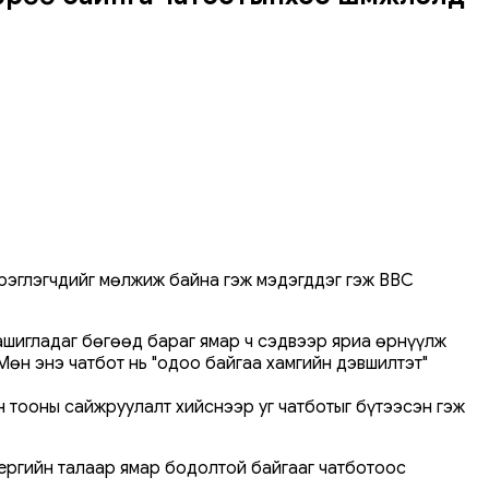
рэглэгчдийг мөлжиж байна гэж мэдэгддэг гэж BBC
 ашигладаг бөгөөд бараг ямар ч сэдвээр яриа өрнүүлж
Мөн энэ чатбот нь "одоо байгаа хамгийн дэвшилтэт"
 тооны сайжруулалт хийснээр уг чатботыг бүтээсэн гэж
бергийн талаар ямар бодолтой байгааг чатботоос