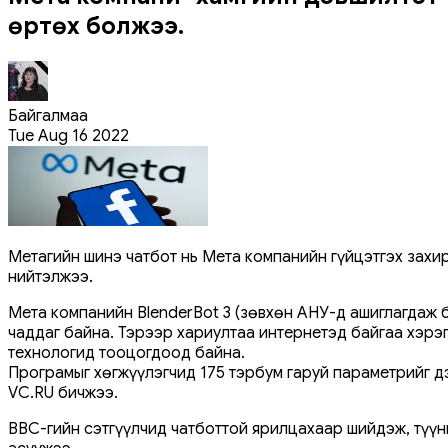
өртөх болжээ.
Байгалмаа
Tue Aug 16 2022
Метагийн шинэ чатбот нь Мета компанийн гүйцэтгэх захи
нийтэлжээ.
Мета компанийн BlenderBot 3 (зөвхөн АНУ-д ашиглагдаж 
чаддаг байна. Тэрээр хариултаа интернетэд байгаа хэрэг
технологид тооцогдоод байна.
Програмыг хөгжүүлэгчид 175 тэрбум гаруй параметрийг д
VC.RU бичжээ.
BBC-гийн сэтгүүлчид чатботтой ярилцахаар шийдэж, түүн