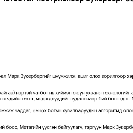
рал Марк Зукербергийг шүүмжилж, ашиг олох зорилгоор хэ
байгаа) нэртэй чатбот нь хиймэл оюун ухааны технологийг
лэгчдийн текст, мэдэгдлүүдийг судалснаар бий болгодог. 
эмжиж чаддаг, өмнөх ботын хувилбаруудын алгоритмд олон
ий босс, Метагийн үүсгэн байгуулагч, тэргүүн Марк Зукер