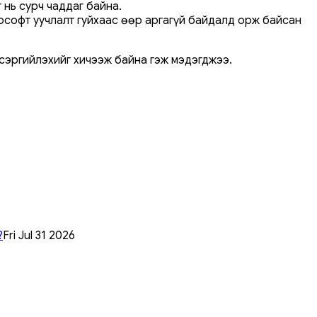
 нь сурч чаддаг байна.
крософт уучлалт гуйхаас өөр аргагүй байдалд орж байсан
 сэргийлэхийг хичээж байна гэж мэдэгджээ.
?
Fri Jul 31 2026