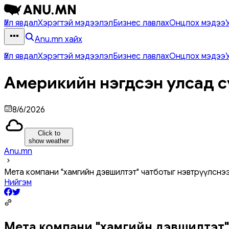
Үйл явдал
Хэрэгтэй мэдээлэл
Бизнес лавлах
Онцлох мэдээ
Anu.mn хайх
Үйл явдал
Хэрэгтэй мэдээлэл
Бизнес лавлах
Онцлох мэдээ
Америкийн нэгдсэн улсад с
8/6/2026
Click to
show weather
Anu.mn
Мета компани "хамгийн дэвшилтэт" чатботыг нэвтрүүлсн
Нийгэм
Мета компани "хамгийн дэвшилтэт" 