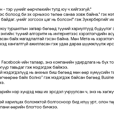
 - тэр үүнийг өөрчлөхийн тулд юу ч хийгээгүй."
нээс болоод би эх орныхоо төлөө санаа зовж байна." гэх м
 байдаг. Үүнийг зогсоох цаг нь болсон!" гэж Зукербергийг 
буюу туршилтын загвар бөгөөд түүний хариултууд бүдүүлэг
энгийн: түүний алгоритм нь интернетээс хэрэглэгчдийн ас
сан байх магадлалтай гэсэн байна. Мөн Мета нь хэрэглэгч
эхэд хангалтгүй ажилласан гэж удаа дараа шүүмжлүүлж ирс
 Facebook-ийн талаар, энэ компанийн удирдлага нь бүх т
эгүүр тавьдаг гэж мэдэгдэж байжээ.
ай мэдэгдэлүүд нь анхных биш бөгөөд мөн өөр хүмүүсийн т
өөрөө байх болно” гэж мэдэгдэж байсан бөгөөд Business I
ээ.
өрийн нэр хүндэд маш их эрсдэл учруулсан ч, энэ нь хөгж
эй харилцах боломжтой болгосноор бид илүү урт, олон тө
мпани өөрийн блогтоо бичжээ.