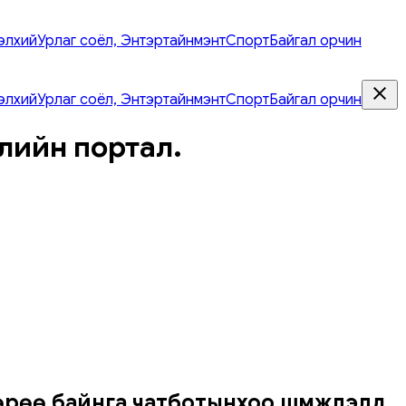
элхий
Урлаг соёл, Энтэртайнмэнт
Спорт
Байгал орчин
элхий
Урлаг соёл, Энтэртайнмэнт
Спорт
Байгал орчин
лийн портал.
өрөө байнга чатботынхоо шүүмжлэлд