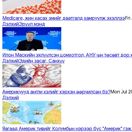
Medicare, жин хасах эмийг даатгалд хамруулж эхэллээ
Fri
Дэлхий
Эрүүл мэнд
Илон Маскийн эхлүүлсэн цомхотгол, АНУ-ын төсөвт дор 
Дэлхий
Эдийн засаг, Санхүү
Америкчууд англи хэлийг хэрхэн өөрчилсөн бэ?
Mon Jul 2
Дэлхий
Яагаад Америк тивийг Колумбын нэрээр бус "Америк" гэж