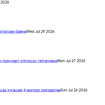
0 2026
атгалзаж байна
Wed Jul 29 2026
 грин карт олгохоос татгалзана
Mon Jul 27 2026
цах хугацааг 4 жилээр хязгаарлав
Sun Jul 26 2026