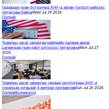
Гадаадын уран бүтээлчид АНУ-д аялан тоглолт хийхээс
татгалзаж байна
Wed Jul 29 2026
Дэлхий
Трампын засаг захиргаа нийгмийн халамж авдаг
цагаачдад грин карт олгохоос татгалзана
Mon Jul 27
2026
Дэлхий
Трампын засаг захиргаа, гадаад оюутнуудын АНУ-д
суралцах хугацааг 4 жилээр хязгаарлав
Sun Jul 26 2026
Дэлхий
Боловсрол