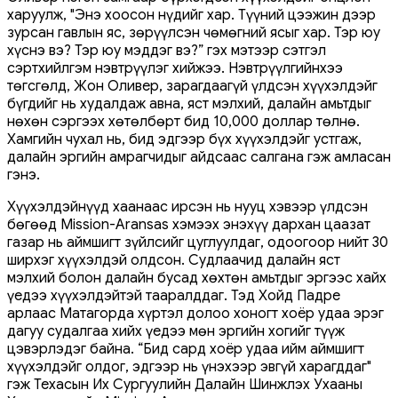
харуулж, "Энэ хоосон нүдийг хар. Түүний цээжин дээр
зурсан гавлын яс, зөрүүлсэн чөмөгний ясыг хар. Тэр юу
хүснэ вэ? Тэр юу мэддэг вэ?” гэх мэтээр сэтгэл
сэртхийлгэм нэвтрүүлэг хийжээ. Нэвтрүүлгийнхээ
төгсгөлд, Жон Оливер, зарагдаагүй үлдсэн хүүхэлдэйг
бүгдийг нь худалдаж авна, яст мэлхий, далайн амьтдыг
нөхөн сэргээх хөтөлбөрт бид 10,000 доллар төлнө.
Хамгийн чухал нь, бид эдгээр бүх хүүхэлдэйг устгаж,
далайн эргийн амрагчидыг айдсаас салгана гэж амласан
гэнэ.
Хүүхэлдэйнүүд хаанаас ирсэн нь нууц хэвээр үлдсэн
бөгөөд Mission-Aransas хэмээх энэхүү дархан цаазат
газар нь аймшигт зүйлсийг цуглуулдаг, одоогоор нийт 30
ширхэг хүүхэлдэй олдсон. Судлаачид далайн яст
мэлхий болон далайн бусад хөхтөн амьтдыг эргээс хайх
үедээ хүүхэлдэйтэй тааралддаг. Тэд Хойд Падре
арлаас Матагорда хүртэл долоо хоногт хоёр удаа эрэг
дагуу судалгаа хийх үедээ мөн эргийн хогийг түүж
цэвэрлэдэг байна. “Бид сард хоёр удаа ийм аймшигт
хүүхэлдэйг олдог, эдгээр нь үнэхээр эвгүй харагддаг"
гэж Техасын Их Сургуулийн Далайн Шинжлэх Ухааны