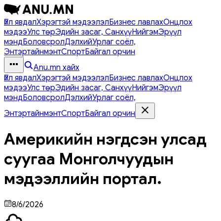
Үйл явдал
Хэрэгтэй мэдээлэл
Бизнес лавлах
Онцлох
мэдээ
Улс төр
Эдийн засаг, Санхүү
Нийгэм
Эрүүл
мэнд
Боловсрол
Дэлхий
Урлаг соёл,
Энтэртайнмэнт
Спорт
Байгал орчин
Anu.mn хайх
Үйл явдал
Хэрэгтэй мэдээлэл
Бизнес лавлах
Онцлох
мэдээ
Улс төр
Эдийн засаг, Санхүү
Нийгэм
Эрүүл
мэнд
Боловсрол
Дэлхий
Урлаг соёл,
Энтэртайнмэнт
Спорт
Байгал орчин
Америкийн нэгдсэн улсад
суугаа Монголчуудын
мэдээллийн портал.
8/6/2026