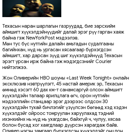
Техасын наран шарлагын газруудад, бие зарсхийм
аймшигт хүүхэлдэйнүүдийг далай эрэг рүү гарган хаяж
байна гэж NewYorkPost мэдээлэв.
Мөн тус бүс нутгийн далайн амьтадын судалгааны
багийнхан, нүд нь ургасан хясаагаар бүрхэгдсэн
аймшигт, хар дарсан зүүд шиг хүүхэлдэйнүүд Техасын
эрэгт урсан ирж байна гэж мэдэгдсэнийг Courier
нийтэлжээ.
Жон Оливерийн HBO шоуны «Last Week Tonight» онлайн
эксклюзив нэвтрүүлэгт, 45 настай америк эр, Техасын
өмнөд хэсэгт 60 дах км-т санамсаргүй олсон аймшигт
хүүхэлдэйн талаар ярилцлага өгч, орон нутгийн
мэдээллийн станцаар эрэг дээрээс олдсон 30
хүүхэлдэйн тухай бичлэгийг үзүүлсэн бөгөөд хэд хэдэн
хүүхэлдэйг ойроос томруулан харуулахад тэдний
ихэнхийнх нь нүд нь ухагдсан, байхгүй ч, чулуу, хясаа
болон бусад хог хаягдлаар дүүрсэн харагдаж байв.
Оливер нэгэн замгаар бүрхэгдсэн хүүхэлдэйг онцлон