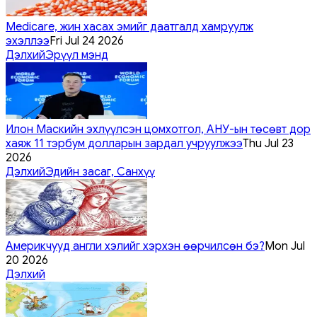
Medicare, жин хасах эмийг даатгалд хамруулж
эхэллээ
Fri Jul 24 2026
Дэлхий
Эрүүл мэнд
Илон Маскийн эхлүүлсэн цомхотгол, АНУ-ын төсөвт дор
хаяж 11 тэрбум долларын зардал учруулжээ
Thu Jul 23
2026
Дэлхий
Эдийн засаг, Санхүү
Америкчууд англи хэлийг хэрхэн өөрчилсөн бэ?
Mon Jul
20 2026
Дэлхий