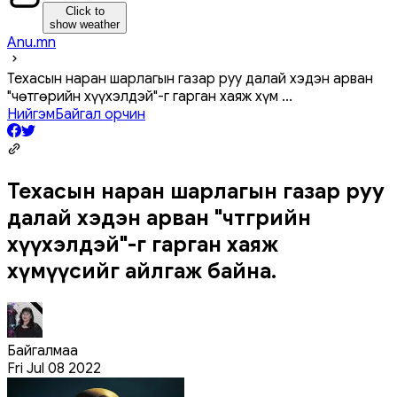
Click to
show weather
Anu.mn
Техасын наран шарлагын газар руу далай хэдэн арван
"чөтгөрийн хүүхэлдэй"-г гарган хаяж хүм
...
Нийгэм
Байгал орчин
Техасын наран шарлагын газар руу
далай хэдэн арван "чөтгөрийн
хүүхэлдэй"-г гарган хаяж
хүмүүсийг айлгаж байна.
Байгалмаа
Fri Jul 08 2022