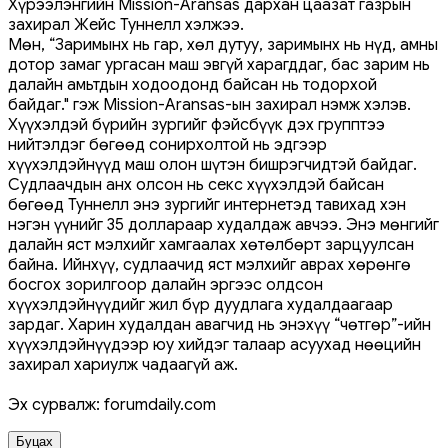
Хүрээлэнгийн Mission-Aransas дархан цаазат газрын
захирал Жейс Туннелл хэлжээ.
Мөн, “Заримынх нь гар, хөл дутуу, заримынх нь нүд, амны
дотор замаг ургасан маш эвгүй харагддаг, бас зарим нь
далайн амьтдын ходоодонд байсан нь тодорхой
байдаг." гэж Mission-Aransas-ын захирал нэмж хэлэв.
Хүүхэлдэй бүрийн зургийг фэйсбүүк дэх групптээ
нийтэлдэг бөгөөд сонирхолтой нь эдгээр
хүүхэлдэйнүүд маш олон шүтэн бишрэгчидтэй байдаг.
Судлаачдын анх олсон нь секс хүүхэлдэй байсан
бөгөөд Туннелл энэ зургийг интернетэд тавихад хэн
нэгэн үүнийг 35 доллараар худалдаж авчээ. Энэ мөнгийг
далайн яст мэлхийг хамгаалах хөтөлбөрт зарцуулсан
байна. Ийнхүү, судлаачид яст мэлхийг аврах хөрөнгө
босгох зорилгоор далайн эргээс олдсон
хүүхэлдэйнүүдийг жил бүр дуудлага худалдаагаар
зардаг. Харин худалдан авагчид нь энэхүү “чөтгөр”-ийн
хүүхэлдэйнүүдээр юу хийдэг талаар асуухад нөөцийн
захирал хариулж чадаагүй аж.
Эх сурвалж: forumdaily.com
Буцах