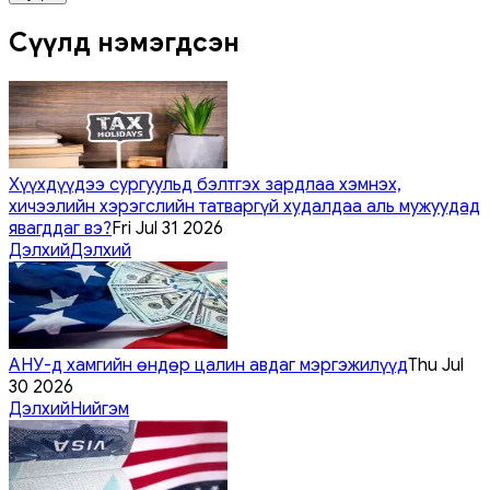
Сүүлд нэмэгдсэн
Хүүхдүүдээ сургуульд бэлтгэх зардлаа хэмнэх,
хичээлийн хэрэгслийн татваргүй худалдаа аль мужуудад
явагддаг вэ?
Fri Jul 31 2026
Дэлхий
Дэлхий
АНУ-д хамгийн өндөр цалин авдаг мэргэжилүүд
Thu Jul
30 2026
Дэлхий
Нийгэм