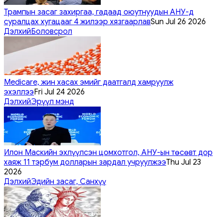
Трампын засаг захиргаа, гадаад оюутнуудын АНУ-д
суралцах хугацааг 4 жилээр хязгаарлав
Sun Jul 26 2026
Дэлхий
Боловсрол
Medicare, жин хасах эмийг даатгалд хамруулж
эхэллээ
Fri Jul 24 2026
Дэлхий
Эрүүл мэнд
Илон Маскийн эхлүүлсэн цомхотгол, АНУ-ын төсөвт дор
хаяж 11 тэрбум долларын зардал учруулжээ
Thu Jul 23
2026
Дэлхий
Эдийн засаг, Санхүү