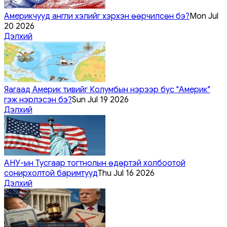
Америкчууд англи хэлийг хэрхэн өөрчилсөн бэ?
Mon Jul
20 2026
Дэлхий
Яагаад Америк тивийг Колумбын нэрээр бус "Америк"
гэж нэрлэсэн бэ?
Sun Jul 19 2026
Дэлхий
АНУ-ын Тусгаар тогтнолын өдөртэй холбоотой
сонирхолтой баримтууд
Thu Jul 16 2026
Дэлхий