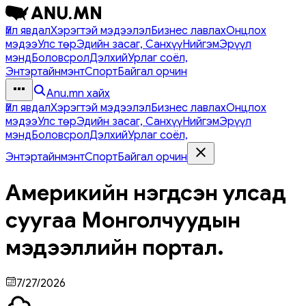
Үйл явдал
Хэрэгтэй мэдээлэл
Бизнес лавлах
Онцлох
мэдээ
Улс төр
Эдийн засаг, Санхүү
Нийгэм
Эрүүл
мэнд
Боловсрол
Дэлхий
Урлаг соёл,
Энтэртайнмэнт
Спорт
Байгал орчин
Anu.mn хайх
Үйл явдал
Хэрэгтэй мэдээлэл
Бизнес лавлах
Онцлох
мэдээ
Улс төр
Эдийн засаг, Санхүү
Нийгэм
Эрүүл
мэнд
Боловсрол
Дэлхий
Урлаг соёл,
Энтэртайнмэнт
Спорт
Байгал орчин
Америкийн нэгдсэн улсад
суугаа Монголчуудын
мэдээллийн портал.
7/27/2026