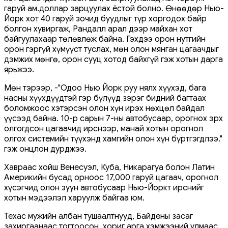
гаруй ам.доллар зарцуулах ёстой болно. Өнөөдөр Нью-
Йорк хот 40 гаруй зочид буудлыг түр хоргодох байр
болгон хувиргаж, Рандалл арал дээр майхан хот
байгуулахаар төлөвлөж байна. Гэхдээ орон нутгийн
орон гэргүй хүмүүст туслах, мөн олон мянган цагаачдыг
дэмжих мөнгө, орон сууц хотод байхгүй гэж хотын дарга
ярьжээ.
Мөн тэрээр, -"Одоо Нью Йорк руу нялх хүүхэд, бага
насны хүүхдүүдтэй гэр бүлүүд зэрэг бидний багтаах
боломжоос хэтэрсэн олон хүн ирэх нөхцөл байдал
үүсээд байна. 10-р сарын 7-ны автобусаар, орогнох эрх
олгогдсон цагаачид ирснээр, манай хотын орогнол
олгох системийн түүхэнд хамгийн олон хүн бүртгэгдлээ."
гэж онцлон дурджээ.
Хавраас хойш Венесуэл, Куба, Никарагуа болон Латин
Америкийн бусад орноос 17,000 гаруй цагаач, орогнол
хүсэгчид олон зуун автобусаар Нью-Йоркт ирснийг
хотын мэдээлэл харуулж байгаа юм.
Техас мужийн албан тушаалтнууд, Байдены засаг
захиргаанаас тогтоосон хориг арга хэмжээний улмаас