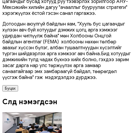
цагаачдыг бусад хотууд руу тээвэрлэх зорилгоор АНУ-
Мексикийн хилийн дагуу "ачааллыг бууруулах стратеги"
хэрэгжүүлэх ёстой гэсэн санал гаргажээ.
Дотоодын аюулгүй байдлын яам, "Хууль бус цагаачдыг
хүлээн авч буй хотуудыг дэмжих цогц арга хэмжээг
удирдан чиглүүлж байна" мөн Холбооны Онцгой
байдлын агентлаг (FEMA) холбооны нөхөн төлбөр
авахыг хүссэн бүлэг, албан тушаалтнуудын хүсэлтийг
түргэн шийдвэрлэх арга хэмжээг авч байна.Бид хотуудыг
дэмжихийн тулд чадах бүхнээ хийх болно, гэхдээ зарим
засаг дарга нар улс төржүүлэх арга замаар
санаатайгаар эмх замбараагүй байдал, төөрөгдөл
үүсгэж байна" гэж мэдэгдэлдээ дурджээ.
Буцах
Сүүлд нэмэгдсэн