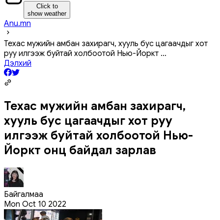
Click to
show weather
Anu.mn
Техас мужийн амбан захирагч, хууль бус цагаачдыг хот
руу илгээж буйтай холбоотой Нью-Йоркт
...
Дэлхий
Техас мужийн амбан захирагч,
хууль бус цагаачдыг хот руу
илгээж буйтай холбоотой Нью-
Йоркт онц байдал зарлав
Байгалмаа
Mon Oct 10 2022