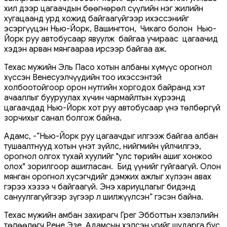
хил дээр цагаачдын бөөгнөрөл сүүлийн нэг жилийн
хугацаанд урд хожид байгаагүйгээр ихэссэнийг
эсэргүүцэн Нью-Йорк, Вашингтон, Чикаго болон Нью-
Йорк руу автобусаар явуулж байгаа учираас цагаачид
хэдэн арван мянгаараа ирсээр байгаа аж.
Техас мужийн Эль Пасо хотын албаны хүмүүс орогнол
хүссэн Венесуэлчүүдийн тоо ихэссэнтэй
холбоотойгоор орон нутгийн хоргодох байранд хэт
ачааллыг бууруулах хүчин чармайлтын хүрээнд
цагаачдад Нью-Йорк хот руу автобусаар үнэ төлбөргүй
зорчихыг санал болгож байна.
Адамс, -“Нью-Йорк руу цагаачдыг илгээж байгаа албан
тушаалтнууд хотын үнэт зүйлс, нийгмийн үйлчилгээ,
орогнол олгох тухай хуулийг "улс төрийн ашиг хонжоо
олох" зорилгоор ашигласан. Бид үүнийг гуйгаагүй. Олон
мянган орогнол хүсэгчдийг дэмжих ажлыг хүлээн авах
гэрээ хэзээ ч байгаагүй. Энэ хариуцлагыг бидэнд
сануулгагүйгээр зүгээр л шилжүүлсэн” гэсэн байна.
Техас мужийн амбан захирагч Грег Эбботтын хэвлэлийн
төлөөлөгч Рене Эзе, Адамсын хэлсэн үгийг шударга бус