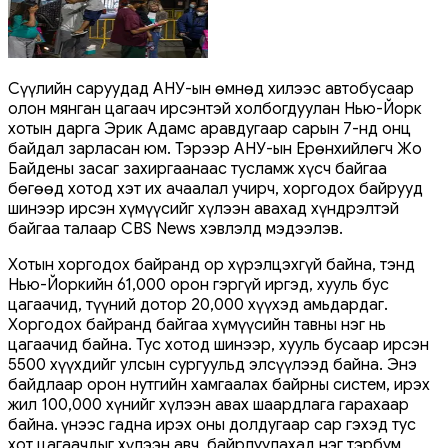
Сүүлийн саруудад АНУ-ын өмнөд хилээс автобусаар
олон мянган цагаач ирсэнтэй холбогдуулан Нью-Йорк
хотын дарга Эрик Адамс аравдугаар сарын 7-нд онц
байдал зарласан юм. Тэрээр АНУ-ын Ерөнхийлөгч Жо
Байдены засаг захиргаанаас тусламж хүсч байгаа
бөгөөд хотод хэт их ачаалал учирч, хоргодох байрууд
шинээр ирсэн хүмүүсийг хүлээн авахад хүндрэлтэй
байгаа талаар CBS News хэвлэлд мэдээлэв.
Хотын хоргодох байранд ор хүрэлцэхгүй байна, тэнд
Нью-Йоркийн 61,000 орон гэргүй иргэд, хууль бус
цагаачид, түүний дотор 20,000 хүүхэд амьдардаг.
Хоргодох байранд байгаа хүмүүсийн тавны нэг нь
цагаачид байна. Тус хотод шинээр, хууль бусаар ирсэн
5500 хүүхдийг улсын сургуульд элсүүлээд байна. Энэ
байдлаар орон нутгийн хамгаалах байрны систем, ирэх
жил 100,000 хүнийг хүлээн авах шаардлага гарахаар
байна. Үүнээс гадна ирэх оны долдугаар сар гэхэд тус
хот цагаачдыг хүлээн авч, байрлуулахад нэг тэрбум