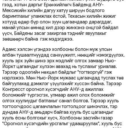
гээд, хотын даргыг Ерөнхийлөгч Байденд АНУ-
Мексикийн хилийн дагуу хатуу ширүүн бодлого
баримтлахыг уламжлах ёстой, Техасын хилийн жижиг
хотууд өдөр бүр олон зуун цагаачдаар дарагддаг,
манай улсын өмнөд хил дээр жинхэнэ онцгой байдал
үүсч, Байдены засаг захиргаа тэднийг явуулахыг
зөвшөөрч байна гэж мэдэгджээ.
Адамс хэлсэн үгэндээ холбооны болон муж улсын
албан тушаалтнуудад санхүүжилт, нөөцийг нэмэгдүүлэх,
хууль эрх зүйн шинэ эрх мэдлийг олгох замаар Нью-
Йоркт цагаачдыг хүлээн авахад нь туслахыг уриалав.
Тэрээр одоогийн нөхцөл байдлыг "тогтворгүй" гэж
нэрлэжээ. Мөн Нью-Йорк мужаас цагаачдад туслах төв
байгуулахад дэмжлэг үзүүлэхийг хүссэн байна. Тэрээр
Конгресст орогнол хүсэгчдийг АНУ-д ажиллах
боломжийг түргэсгэх, улмаар ажил олох боломжийг
олгох хуулиудыг батлахыг санал болгов. Тэрээр хууль
тогтоогчдоос цагаачлалын тогтолцоог шинэчлэх, тэр
дундаа АНУ-д амьдарч байгаа хууль бус цагаачдыг
хууль ёсны болгохыг хүсч, Холбооны засгийн газар
"Орогнол хүсэгчдийн урсгалыг удаашруулах", хууль бус