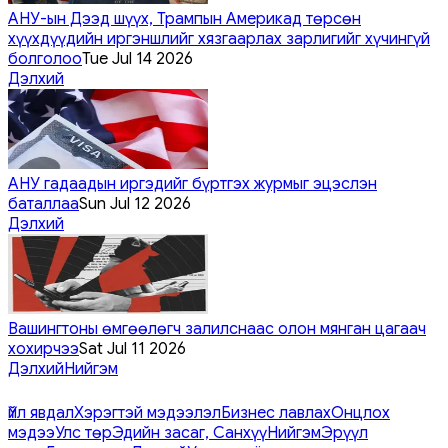
АНУ-ын Дээд шүүх, Трампын Америкад төрсөн
хүүхдүүдийн иргэншлийг хязгаарлах зарлигийг хүчингүй
болголоо
Tue Jul 14 2026
Дэлхий
АНУ гадаадын иргэдийг бүртгэх журмыг эцэслэн
баталлаа
Sun Jul 12 2026
Дэлхий
Вашингтоны өмгөөлөгч залилснаас олон мянган цагаач
хохирчээ
Sat Jul 11 2026
Дэлхий
Нийгэм
Үйл явдал
Хэрэгтэй мэдээлэл
Бизнес лавлах
Онцлох
мэдээ
Улс төр
Эдийн засаг, Санхүү
Нийгэм
Эрүүл