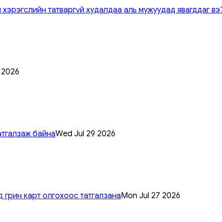
 хэрэгслийн татваргүй худалдаа аль мужуудад явагддаг вэ
0 2026
атгалзаж байна
Wed Jul 29 2026
 грин карт олгохоос татгалзана
Mon Jul 27 2026