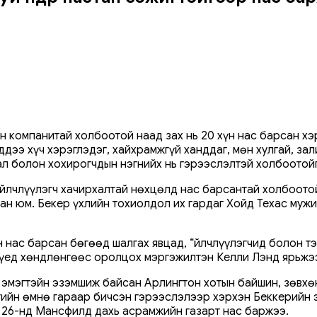
компанитай холбоотой наад зах нь 20 хүн нас барсан хэр
ддээ хүч хэрэглэдэг, хайхрамжгүй ханддаг, мөн хулгай, за
ал болон хохирогчдын нэгнийх нь гэрээслэлтэй холбоотой
йлчлүүлэгч хачирхалтай нөхцөлд нас барсантай холбоотой,
сан юм. Бекер үхлийн тохиолдол их гардаг Хойд Техас муж
 нас барсан бөгөөд шалгах явцад, “Үйлчлүүлэгчид болон т
 үед хөндлөнгөөс оролцох мэргэжилтэн Келли Лэнд ярьжэ
эх эмэгтэйн эзэмшиж байсан Арлингтон хотын байшин, зөвхө
гийн өмнө гараар бичсэн гэрээслэлээр хэрхэн Беккерийн 
н 26-нд Мансфилд дахь асрамжийн газарт нас баржээ.