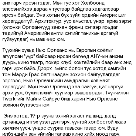
анх гарч ирсэн гэдэг. Мөн тус хот Холбоонд
элссэнийхээ дараа ч тусгаар байдлаа хадгалсаар
ирсэн байдаг. Энэ хотын бүх зүйл ердийн Америк шиг
харагддаггүй. Архитектур, уур амьсгал, үнэр, яриа зэрэг
(олонхи Орлеанчууд зөвхөн франц хэлээр ярьдаг
төдийгүй Америкийн англи хэлийг танихын аргагүй
гуйвуулдаг) нь маш өөр юм.
Түүхийн хувьд Нью Орлеанс нь, Европын соёлыг
агуулсан "үүр" байсаар ирсэн бөгөөд АНУ-ын анхны
дуурь, кино театр, покер клуб, коктейлийн баар анх энд
гарч ирж байв. Дээрх зүйлс болон тус хотод хамгийн
том Марди Грас багт наадам зохион байгуулагддаг
зэргээс, Нью Орлеансийн амьдралын хэв маяг
харагддаг. Мөн Нью Орлеанд хаа сайгүй, цаг наргүй
архи ууж, бүжиглэхийг хуулиар зөвшөөрдөг. Түүнчилэн
Twerk-ийг Майли Сайрус биш харин Нью Орлеанс
зохион бүтээсэн юм
.Энэ хотод, 19-р зууны эхний хагаст ид шид, далд
ертөнцөд итгэх үзэл дэлгэрч, үүнтэй холбоотой жааз
хөгжим үүсч, үндэс сууриа тавьсан газар юм. Вуду
илбэчдийн зан үйлийн талаар кино хийх моод гарч,