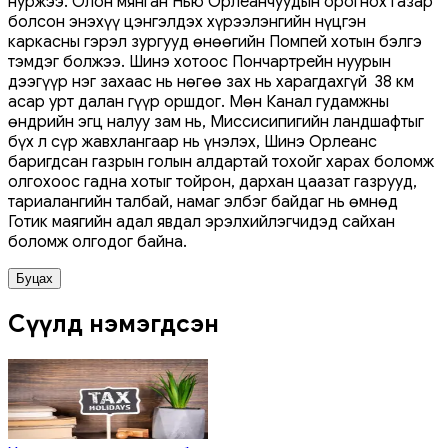
нуржээ. Олон мянган Нью Орлеанчуудын орогнох газар
болсон энэхүү цэнгэлдэх хүрээлэнгийн нүцгэн
каркасны гэрэл зургууд өнөөгийн Помпей хотын бэлгэ
тэмдэг болжээ. Шинэ хотоос Пончартрейн нуурын
дээгүүр нэг захаас нь нөгөө зах нь харагдахгүй 38 км
асар урт далан гүүр оршдог. Мөн Канал гудамжны
өндрийн эгц налуу зам нь, Миссисипигийн ландшафтыг
бүх л сүр жавхлангаар нь үнэлэх, Шинэ Орлеанс
баригдсан газрын голын алдартай тохойг харах боломж
олгохоос гадна хотыг тойрон, дархан цаазат газрууд,
тариалангийн талбай, намаг элбэг байдаг нь өмнөд
Готик маягийн адал явдал эрэлхийлэгчидэд сайхан
боломж олгодог байна.
Буцах
Сүүлд нэмэгдсэн