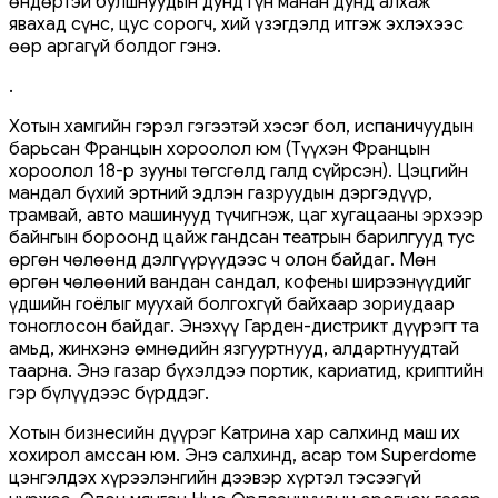
өндөртэй булшнуудын дунд гүн манан дунд алхаж
явахад сүнс, цус сорогч, хий үзэгдэлд итгэж эхлэхээс
өөр аргагүй болдог гэнэ.
.
Хотын хамгийн гэрэл гэгээтэй хэсэг бол, испаничуудын
барьсан Францын хороолол юм (Түүхэн Францын
хороолол 18-р зууны төгсгөлд галд сүйрсэн). Цэцгийн
мандал бүхий эртний эдлэн газруудын дэргэдүүр,
трамвай, авто машинууд түчигнэж, цаг хугацааны эрхээр
байнгын бороонд цайж гандсан театрын барилгууд тус
өргөн чөлөөнд дэлгүүрүүдээс ч олон байдаг. Мөн
өргөн чөлөөний вандан сандал, кофены ширээнүүдийг
үдшийн гоёлыг муухай болгохгүй байхаар зориудаар
тоноглосон байдаг. Энэхүү Гарден-дистрикт дүүрэгт та
амьд, жинхэнэ өмнөдийн язгууртнууд, алдартнуудтай
таарна. Энэ газар бүхэлдээ портик, кариатид, криптийн
гэр бүлүүдээс бүрддэг.
Хотын бизнесийн дүүрэг Катрина хар салхинд маш их
хохирол амссан юм. Энэ салхинд, асар том Superdome
цэнгэлдэх хүрээлэнгийн дээвэр хүртэл тэсээгүй