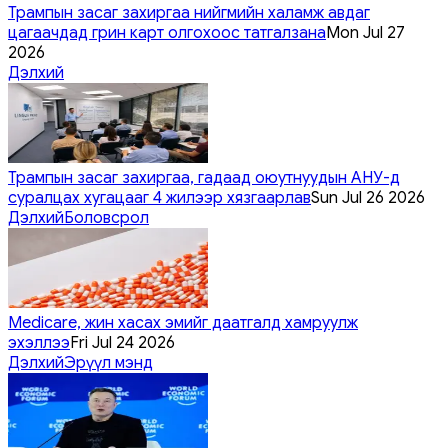
Трампын засаг захиргаа нийгмийн халамж авдаг
цагаачдад грин карт олгохоос татгалзана
Mon Jul 27
2026
Дэлхий
Трампын засаг захиргаа, гадаад оюутнуудын АНУ-д
суралцах хугацааг 4 жилээр хязгаарлав
Sun Jul 26 2026
Дэлхий
Боловсрол
Medicare, жин хасах эмийг даатгалд хамруулж
эхэллээ
Fri Jul 24 2026
Дэлхий
Эрүүл мэнд