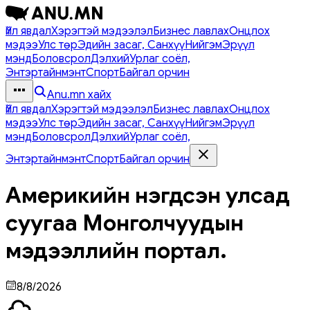
Үйл явдал
Хэрэгтэй мэдээлэл
Бизнес лавлах
Онцлох
мэдээ
Улс төр
Эдийн засаг, Санхүү
Нийгэм
Эрүүл
мэнд
Боловсрол
Дэлхий
Урлаг соёл,
Энтэртайнмэнт
Спорт
Байгал орчин
Anu.mn хайх
Үйл явдал
Хэрэгтэй мэдээлэл
Бизнес лавлах
Онцлох
мэдээ
Улс төр
Эдийн засаг, Санхүү
Нийгэм
Эрүүл
мэнд
Боловсрол
Дэлхий
Урлаг соёл,
Энтэртайнмэнт
Спорт
Байгал орчин
Америкийн нэгдсэн улсад
суугаа Монголчуудын
мэдээллийн портал.
8/8/2026