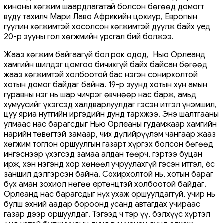
киноны хөгжим шаардлагатай болсон бөгөөд домогт
вуду тахилч Мари Лаво Африкийн цохиур, Европын
гуулин хөгжимтэй хосолсон хөгжимтэй дуулж байх үед
20-р зууны гол хөгжмийн урсгал бий болжээ.
Жааз хөгжим байгаагүй бол рок одод, Нью Орлеанд
хамгийн шилдэг цомгоо бичихгүй байх байсан бөгөөд
жааз хөгжимтэй холбоотой бас нэгэн сонирхолтой
хотын домог байдаг байна. 19-р зуунд хотын хүн амын
гуравны нэг нь шар чичрэг өвчнөөр нас барж, амьд
хүмүүсийг үхэгсэд халдварлуулдаг гэсэн итгэл үнэмшил,
цуу яриа нутгийн иргэдийн дунд тархжээ. Энэ шалтгааны
улмаас нас барагсдыг Нью Орлеаны гудамжаар хамгийн
нарийн төвөгтэй замаар, чих дүлийрүүлэм чангаар жааз
хөгжим тоглон оршуулгын газарт хүргэх болсон бөгөөд
ингэснээр үхэгсэд замаа алдан төөрч, гэртээ буцан
ирж, хэн нэгэнд хор хөнөөл учруулахгүй гэсэн итгэл, ёс
заншил дэлгэрсэн байна. Сохирхолтой нь, хотын бараг
бүх аман зохиол нөгөө ертөнцтэй холбоотой байдаг.
Орлеанд нас барагсдыг нүх ухаж оршуулдаггүй, учир нь
булш эхний аадар бороонд усанд автагдах учираас
газар дээр оршуулдаг. Тэгээд ч тэр үү, бэлхүүс хүртэл