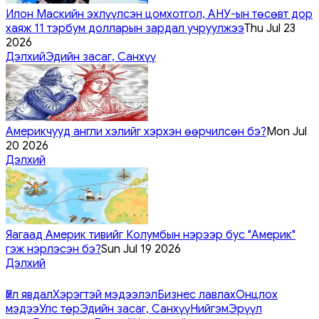
Илон Маскийн эхлүүлсэн цомхотгол, АНУ-ын төсөвт дор
хаяж 11 тэрбум долларын зардал учруулжээ
Thu Jul 23
2026
Дэлхий
Эдийн засаг, Санхүү
Америкчууд англи хэлийг хэрхэн өөрчилсөн бэ?
Mon Jul
20 2026
Дэлхий
Яагаад Америк тивийг Колумбын нэрээр бус "Америк"
гэж нэрлэсэн бэ?
Sun Jul 19 2026
Дэлхий
Үйл явдал
Хэрэгтэй мэдээлэл
Бизнес лавлах
Онцлох
мэдээ
Улс төр
Эдийн засаг, Санхүү
Нийгэм
Эрүүл