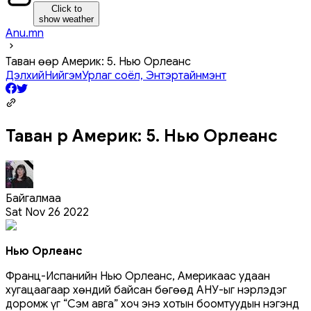
Click to
show weather
Anu.mn
Таван өөр Америк: 5. Нью Орлеанс
Дэлхий
Нийгэм
Урлаг соёл, Энтэртайнмэнт
Таван өөр Америк: 5. Нью Орлеанс
Байгалмаа
Sat Nov 26 2022
Нью Орлеанс
Франц-Испанийн Нью Орлеанс, Америкаас удаан
хугацаагаар хөндий байсан бөгөөд АНУ-ыг нэрлэдэг
доромж үг “Сэм авга” хоч энэ хотын боомтуудын нэгэнд