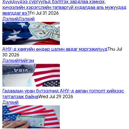
Хүүхдүүдээ сургуульд бэлтгэх зардлаа хэмнэх,
хичээлийн хэрэгслийн татваргүй худалдаа аль мужуудад
явагддаг вэ?
Fri Jul 31 2026
Дэлхий
Дэлхий
АНУ-д хамгийн өндөр цалин авдаг мэргэжилүүд
Thu Jul
30 2026
Дэлхий
Нийгэм
Гадаадын уран бүтээлчид АНУ-д аялан тоглолт хийхээс
татгалзаж байна
Wed Jul 29 2026
Дэлхий