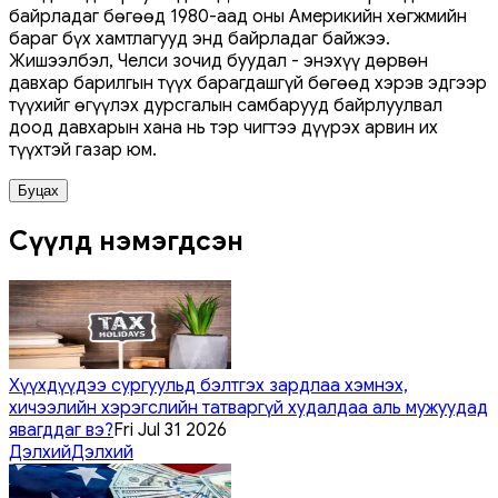
байрладаг бөгөөд 1980-аад оны Америкийн хөгжмийн
бараг бүх хамтлагууд энд байрладаг байжээ.
Жишээлбэл, Челси зочид буудал - энэхүү дөрвөн
давхар барилгын түүх барагдашгүй бөгөөд хэрэв эдгээр
түүхийг өгүүлэх дурсгалын самбарууд байрлуулвал
доод давхарын хана нь тэр чигтээ дүүрэх арвин их
түүхтэй газар юм.
Буцах
Сүүлд нэмэгдсэн
Хүүхдүүдээ сургуульд бэлтгэх зардлаа хэмнэх,
хичээлийн хэрэгслийн татваргүй худалдаа аль мужуудад
явагддаг вэ?
Fri Jul 31 2026
Дэлхий
Дэлхий