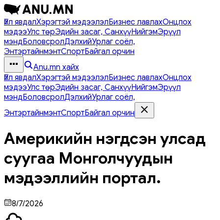
Үйл явдал
Хэрэгтэй мэдээлэл
Бизнес лавлах
Онцлох
мэдээ
Улс төр
Эдийн засаг, Санхүү
Нийгэм
Эрүүл
мэнд
Боловсрол
Дэлхий
Урлаг соёл,
Энтэртайнмэнт
Спорт
Байгал орчин
Anu.mn хайх
Үйл явдал
Хэрэгтэй мэдээлэл
Бизнес лавлах
Онцлох
мэдээ
Улс төр
Эдийн засаг, Санхүү
Нийгэм
Эрүүл
мэнд
Боловсрол
Дэлхий
Урлаг соёл,
Энтэртайнмэнт
Спорт
Байгал орчин
Америкийн нэгдсэн улсад
суугаа Монголчуудын
мэдээллийн портал.
8/7/2026