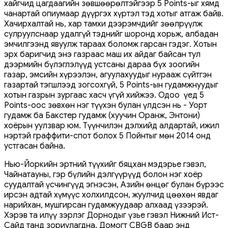
хайгчид цагдаагийн зөвшөөрөлтэйгээр 5 Points-ыг хямд
чанартай опиумаар дүүргэх хүртэл тэд хотыг атгаж байв.
Хачирхалтай нь, хар тамхи дээрэмчдийг зөөлрүүлж
сулруулснаар удалгүй тэднийг шоронд хорьж, албадан
эмчилгээнд явуулж тараах боломж гарсан гэдэг. Хотын
эрх баригчид энэ газраас маш их айдаг байсан тул
дээрмийн бүлэглэлүүд устсаны дараа бүх зоогийн
газар, эмсийн хүрээлэн, агуулахуудыг нурааж сүйтгэн
газартай тэгшлээд зогсохгүй, 5 Points-ын гудамжнуудыг
хотын газрын зургаас хасч үгүй хийжээ. Одоо үед 5
Points-оос зөвхөн нэг түүхэн булан үлдсэн нь - Уорт
гудамж ба Бакстер гудамж (хуучин Оранж, Энтони)
хоёрын уулзвар юм. Түүнчилэн дэлхийд алдартай, ижил
нэртэй граффити-спот болох 5 Пойнтыг мөн 2014 онд
устгасан байна.
Нью-Йоркийн эртний түүхийг бяцхан мэдэрье гэвэл,
Чайнатауны, гэр бүлийн дэлгүүрүүд болон нэг хоёр
суудалтай үсчингүүд эгнэсэн, Азийн өнцөг булан бүрээс
ирсэн адтай хүмүүс холхилдсон, жуулчид цөөхөн явдаг
нарийхан, мушгирсан гудамжуудаар алхаад үзээрэй.
Хэрэв та илүү зэрлэг Дорнодыг үзье гэвэл Нижний Ист-
Сайд танд зориулагдна. Домогт CBGB баар энд