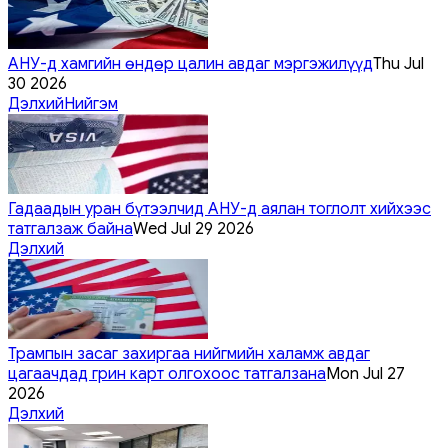
АНУ-д хамгийн өндөр цалин авдаг мэргэжилүүд
Thu Jul
30 2026
Дэлхий
Нийгэм
Гадаадын уран бүтээлчид АНУ-д аялан тоглолт хийхээс
татгалзаж байна
Wed Jul 29 2026
Дэлхий
Трампын засаг захиргаа нийгмийн халамж авдаг
цагаачдад грин карт олгохоос татгалзана
Mon Jul 27
2026
Дэлхий