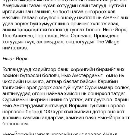
Америкийн таван чухал хотуудын сайн талууд, нутгийн
иргэдийн зан заншил, чөлөөт цагаа өнгөрөөх хэв
маягийн талаар өгүүлсэн энэхүү нийтлэл нь АНУ-ыг анх
удаа зорьж буй хүмүүст шинэ орчиныг хүлээж авах,
анхны төсөөлөлтэй болоход туслах болно. Нью-Йорк,
Лос Анжелес, Портлэнд, Нью Орлеанс, Провиденс
хотуудын түүх, аж амьдрал, онцлогуудыг The Village
нийтэлжээ.
Нью- Йорк
Голландчууд хэдийгээр банк, хөрөнгийн биржийг анх
зохион бүтээсэн боловч, Нью Амстердамыг, өмнө нь
чихэрийн нишингэ, алтаар баялаг байсан Карибын
тэнгисийн эрэг дээрх эзэнгүй нутаг Суринамаар сольж,
англичуудад өгсөн наймаа хийсэн нь сонирхол татдаг.
Суринамын чихрийн нишингэ устаж, алт дуусчээ. Харин
Нью Амстердамыг англичууд Йоркийн гүнгийн нэрээр
нэрлэсэн бөгөөд 100 хүрэхгүй жилийн дотор энэ хот
дэлхийн хамгийн алдартай, хамгийн баян Нью-Йорк хот
болсон юм.
Нью-Йоркийн уугуул иргэдийн өвөг дээдэс АНУ-д