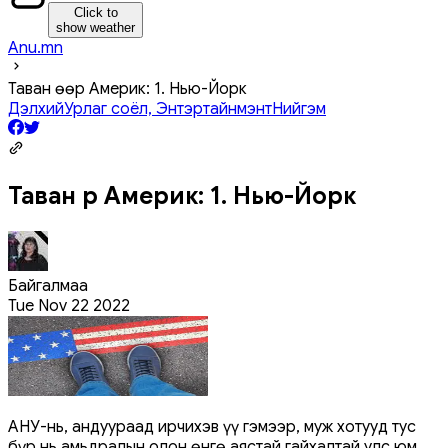
Click to
show weather
Anu.mn
Таван өөр Америк: 1. Нью-Йорк
Дэлхий
Урлаг соёл, Энтэртайнмэнт
Нийгэм
Таван өөр Америк: 1. Нью-Йорк
Байгалмаа
Tue Nov 22 2022
АНУ-нь, андуураад ирчихэв үү гэмээр, муж хотууд тус
бүр нь амьдралын олон өнгө аястай гайхалтай улс юм.