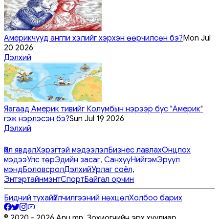
Америкчууд англи хэлийг хэрхэн өөрчилсөн бэ?
Mon Jul
20 2026
Дэлхий
Яагаад Америк тивийг Колумбын нэрээр бус "Америк"
гэж нэрлэсэн бэ?
Sun Jul 19 2026
Дэлхий
Үйл явдал
Хэрэгтэй мэдээлэл
Бизнес лавлах
Онцлох
мэдээ
Улс төр
Эдийн засаг, Санхүү
Нийгэм
Эрүүл
мэнд
Боловсрол
Дэлхий
Урлаг соёл,
Энтэртайнмэнт
Спорт
Байгал орчин
Бидний тухай
Үйлчилгээний нөхцөл
Холбоо барих
© 2020 -
2026
Anu.mn, Зохиогчийн эрх хуулиар