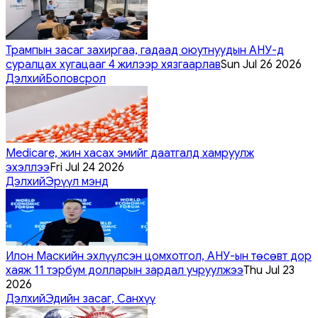
Трампын засаг захиргаа, гадаад оюутнуудын АНУ-д
суралцах хугацааг 4 жилээр хязгаарлав
Sun Jul 26 2026
Дэлхий
Боловсрол
Medicare, жин хасах эмийг даатгалд хамруулж
эхэллээ
Fri Jul 24 2026
Дэлхий
Эрүүл мэнд
Илон Маскийн эхлүүлсэн цомхотгол, АНУ-ын төсөвт дор
хаяж 11 тэрбум долларын зардал учруулжээ
Thu Jul 23
2026
Дэлхий
Эдийн засаг, Санхүү