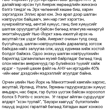
далайгаар ирсэн тул Америк мөрөөдлийн жинхэнэ
бэлгэ тэмдэг нь Эрх чөлөөний хөшөө биш, харин
зэргэлдээх Эллис арал юм. Энэ арал дээр шалган
нэвтрүүлэх байцаагч, эмч нар гэмт хэрэгтэн,
хүчирхийлэгчид, өвчтэй хүмүүс, ганц бие хүмүүсийг
шалгаж оруулдаггүй байсан бөгөөд ялангуяа нөхөргүй
эмэгтэйчүүдийг Нью-Йоркт хань ижилгүй ирэх нь
аюултай гэж үздэг байв. Америкт очихын тулд охид
бүсгүйчүүд, шалган нэвтрүүлэхийн дараалалд зогсож
байхдаа найз залуугаа олж, шууд хуримаа хийж хостой
болдог байжээ. Одоо энэхүү шалган нэвтрүүлэхийн
барилгад Цагаачлалын музей байрладаг бөгөөд тэнд
олон мянган америкчууд гэр бүлийнхээ түүхийг хайж
ирдэг - түүний цахим файл нь АНУ-ын иргэдийн 40%
-ийн өвөг дээдсийн мэдээллийг агуулдаг байна.
Орчин үеийн Нью Йорк нь Манхэттэний хамгийн харгис,
аюултай, Ирланд, Итали, Германы гадуурхагдсан хүмүүс
амьдарч, нас барж, гэр бүлээ үүсгэж байсан хороолол
болох 5 Points-с эхэлсэн. Уг газрыг айлган сүрдүүлдэг
алдарт “Үхсэн туулай”, “Бауэри хөвгүүд” бүлэглэлийн
гишүүд эндээс гаралтай бөгөөд Хятадын ашиг хонжоо