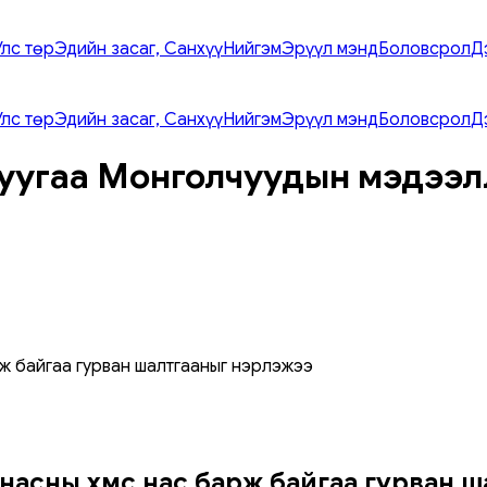
Улс төр
Эдийн засаг, Санхүү
Нийгэм
Эрүүл мэнд
Боловсрол
Д
Улс төр
Эдийн засаг, Санхүү
Нийгэм
Эрүүл мэнд
Боловсрол
Д
уугаа Монголчуудын мэдээл
ж байгаа гурван шалтгааныг нэрлэжээ
асны хүмүүс нас барж байгаа гурван