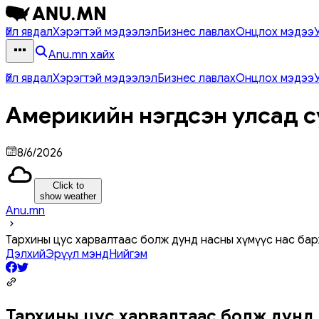
Үйл явдал
Хэрэгтэй мэдээлэл
Бизнес лавлах
Онцлох мэдээ
Anu.mn хайх
Үйл явдал
Хэрэгтэй мэдээлэл
Бизнес лавлах
Онцлох мэдээ
Америкийн нэгдсэн улсад с
8/6/2026
Click to
show weather
Anu.mn
Тархины цус харвалтаас болж дунд насны хүмүүс нас бар
Дэлхий
Эрүүл мэнд
Нийгэм
Тархины цус харвалтаас болж дунд н