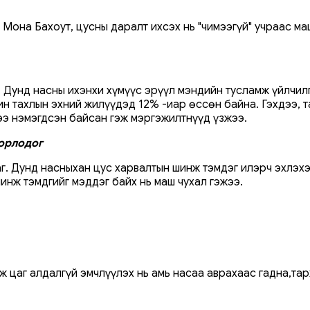
Мона Бахоут, цусны даралт ихсэх нь "чимээгүй" учраас ма
г. Дунд насны ихэнхи хүмүүс эрүүл мэндийн тусламж үйлчи
н тахлын эхний жилүүдэд 12% -иар өссөн байна. Гэхдээ, т
ээ нэмэгдсэн байсан гэж мэргэжилтнүүд үзжээ.
орлодог
рдаг. Дунд насныхан цус харвалтын шинж тэмдэг илэрч эхлэ
инж тэмдгийг мэддэг байх нь маш чухал гэжээ.
ж цаг алдалгүй эмчлүүлэх нь амь насаа аврахаас гадна,та