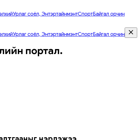
элхий
Урлаг соёл, Энтэртайнмэнт
Спорт
Байгал орчин
элхий
Урлаг соёл, Энтэртайнмэнт
Спорт
Байгал орчин
лийн портал.
 шалтгааныг нэрлэжээ