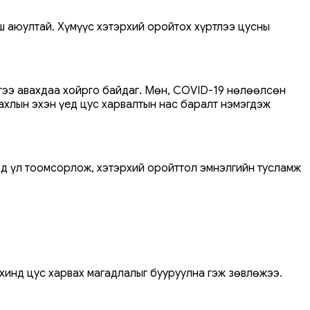
ш аюултай. Хүмүүс хэтэрхий оройтох хүртлээ цусны
лгээ авахдаа хойрго байдаг. Мөн, COVID-19 нөлөөлсөн
ахлын эхэн үед цус харвалтын нас баралт нэмэгдэж
хэд үл тоомсорлож, хэтэрхий оройттол эмнэлгийн тусламж
рхинд цус харвах магадлалыг бууруулна гэж зөвлөжээ.