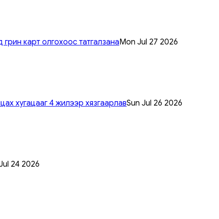
 грин карт олгохоос татгалзана
Mon Jul 27 2026
цах хугацааг 4 жилээр хязгаарлав
Sun Jul 26 2026
 Jul 24 2026