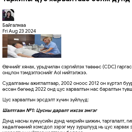
Байгалмаа
Fri Aug 23 2024
Өвчнийг хянах, урьдчилан сэргийлэх төвөөс (CDC) гарга
онцлон тэмдэглэснийг Aol нийтэлжээ.
Судалгааны ажиглалтаар, 2002 оноос 2012 он хүртэл буу
өссөн бөгөөд 2022 онд цус харвалтын нас баралтын түвш
Цус харвалтын эрсдэлт хүчин зүйлүүд:
Шалтгаан №1: Цусны даралт ихсэх эмгэг
Дунд насны хүмүүсийн дунд чихрийн шижин, таргалалт, ги
хөдөлгөөний хомсдол зэрэг муу зуршлууд нь цус харвах э