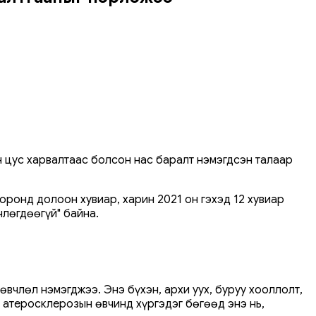
н цус харвалтаас болсон нас баралт нэмэгдсэн талаар
оронд долоон хувиар, харин 2021 он гэхэд 12 хувиар
члөгдөөгүй" байна.
өвчлөл нэмэгджээ. Энэ бүхэн, архи уух, буруу хооллолт,
, атеросклерозын өвчинд хүргэдэг бөгөөд энэ нь,