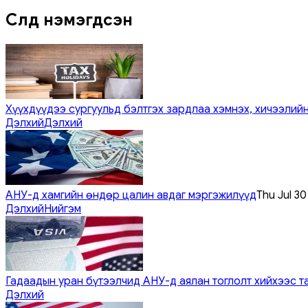
Сүүлд нэмэгдсэн
Хүүхдүүдээ сургуульд бэлтгэх зардлаа хэмнэх, хичээлийн
Дэлхий
Дэлхий
АНУ-д хамгийн өндөр цалин авдаг мэргэжилүүд
Thu Jul 3
Дэлхий
Нийгэм
Гадаадын уран бүтээлчид АНУ-д аялан тоглолт хийхээс т
Дэлхий