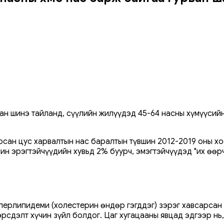
сан шинэ тайланд, сүүлийн жилүүдэд 45-64 насны хүмүүсий
рсан цус харвалтын нас баралтын түвшин 2012-2019 оны хо
ин эрэгтэйчүүдийн хувьд 2% буурч, эмэгтэйчүүдэд "их өөр
перлипидеми (холестерин өндөр гэгддэг) зэрэг хавсарсан 
рсдэлт хүчин зүйл болдог. Цаг хугацааны явцад эдгээр нь