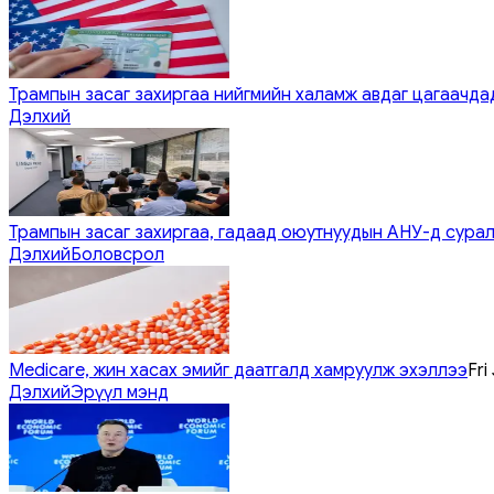
Трампын засаг захиргаа нийгмийн халамж авдаг цагаачдад
Дэлхий
Трампын засаг захиргаа, гадаад оюутнуудын АНУ-д сурал
Дэлхий
Боловсрол
Medicare, жин хасах эмийг даатгалд хамруулж эхэллээ
Fri
Дэлхий
Эрүүл мэнд