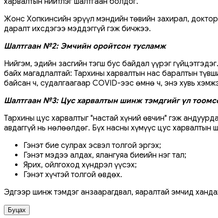
харвалтын нийтлэг шалтгаан болдог.
Жонс Хопкинсийн эрүүл мэндийн төвийн захирал, доктор 
даралт ихсдэгээ мэддэггүй гэж бичжээ.
Шалтгаан №2: Эмчийн оройтсон тусламж
Нийгэм, эдийн засгийн тэгш бус байдал үүрэг гүйцэтгэдэ
байх магадлалтай: Тархины харвалтын нас баралтын түвши
байсан ч, судалгаагаар COVID-ээс өмнө ч, энэ хувь хэмж
Шалтгаан №3: Цус харвалтын шинж тэмдгийг үл тоомс
Тархины цус харвалтыг "настай хүний ​​өвчин" гэж андуу
авдаггүй нь нөлөөлдөг. Бүх насны хүмүүс цус харвалтын ш
Гэнэт бие сулрах эсвэл толгой эргэх;
Гэнэт мэдээ алдах, ялангуяа биеийн нэг тал;
Ярих, ойлгоход хүндрэл үүсэх;
Гэнэт хүчтэй толгой өвдөх.
Эдгээр шинж тэмдэг анзаарагдвал, яаралтай эмчид ханда
Буцах