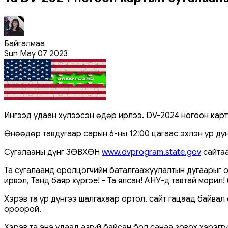
Байгалмаа
Sun May 07 2023
Ингээд удаан хүлээсэн өдөр ирлээ. DV-2024 ногоон карт
Өнөөдөр тавдугаар сарын 6-ны 12:00 цагаас эхлэн үр дү
Сугалааны дүнг ЗӨВХӨН
www.dvprogram.state.gov
сайтаа
Та сугалаанд оролцогчийн баталгаажуулалтын дугаарыг о
ирвэл, Танд баяр хүргэе! - Та ялсан! АНУ-д тавтай морил! (
Хэрэв та үр дүнгээ шалгахаар ортол, сайт гацаад байвал 
ороорой.
Хэрэв та энэ удаад азгүй байсан бол санаа зовох хэрэг