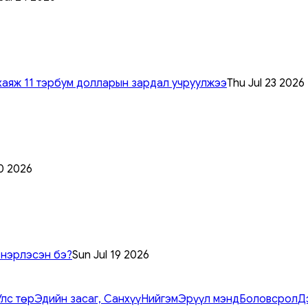
хаяж 11 тэрбум долларын зардал учруулжээ
Thu Jul 23 2026
0 2026
 нэрлэсэн бэ?
Sun Jul 19 2026
Улс төр
Эдийн засаг, Санхүү
Нийгэм
Эрүүл мэнд
Боловсрол
Д