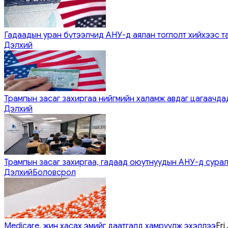
Гадаадын уран бүтээлчид АНУ-д аялан тоглолт хийхээс т
Дэлхий
Трампын засаг захиргаа нийгмийн халамж авдаг цагаачдад
Дэлхий
Трампын засаг захиргаа, гадаад оюутнуудын АНУ-д сурал
Дэлхий
Боловсрол
Medicare, жин хасах эмийг даатгалд хамруулж эхэллээ
Fri