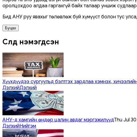
оролцохдоо алдаа гаргахгүй байх талаар уншиж судлаар
Бид АНУ руу явахыг төлөвлөж буй хүмүүст болон тус улса
Буцах
Сүүлд нэмэгдсэн
Хүүхдүүдээ сургуульд бэлтгэх зардлаа хэмнэх, хичээлийн
Дэлхий
Дэлхий
АНУ-д хамгийн өндөр цалин авдаг мэргэжилүүд
Thu Jul 3
Дэлхий
Нийгэм