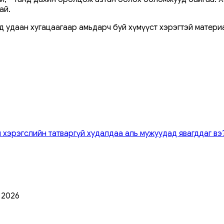
ай.
д удаан хугацаагаар амьдарч буй хүмүүст хэрэгтэй матери
 хэрэгслийн татваргүй худалдаа аль мужуудад явагддаг вэ
0 2026