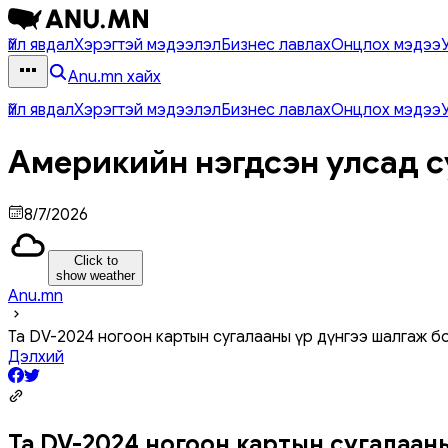
Үйл явдал
Хэрэгтэй мэдээлэл
Бизнес лавлах
Онцлох мэдээ
Anu.mn хайх
Үйл явдал
Хэрэгтэй мэдээлэл
Бизнес лавлах
Онцлох мэдээ
Америкийн нэгдсэн улсад с
8/7/2026
Click to
show weather
Anu.mn
Та DV-2024 ногоон картын сугалааны үр дүнгээ шалгаж б
Дэлхий
Та DV-2024 ногоон картын сугалааны