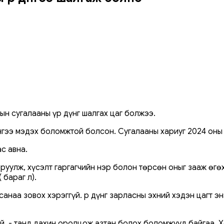
ын сугалааны үр дүнг шалгах цаг болжээ.
нгээ мэдэх боломжтой болсон. Сугалааны хариуг 2024 оны 
с авна.
руулж, хүсэлт гаргагчийн нэр болон төрсөн оныг зааж өгө
 бараг л).
санаа зовох хэрэггүй. Үр дүнг зарласны эхний хэдэн цагт э
гүй, - танд дахин оролцож азтан болох боломжууд байгаа.