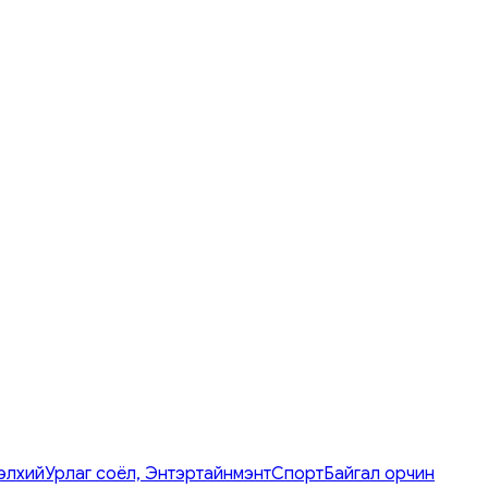
элхий
Урлаг соёл, Энтэртайнмэнт
Спорт
Байгал орчин