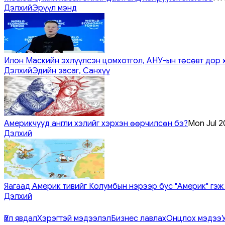
Дэлхий
Эрүүл мэнд
Илон Маскийн эхлүүлсэн цомхотгол, АНУ-ын төсөвт дор 
Дэлхий
Эдийн засаг, Санхүү
Америкчууд англи хэлийг хэрхэн өөрчилсөн бэ?
Mon Jul 2
Дэлхий
Яагаад Америк тивийг Колумбын нэрээр бус "Америк" гэж
Дэлхий
Үйл явдал
Хэрэгтэй мэдээлэл
Бизнес лавлах
Онцлох мэдээ