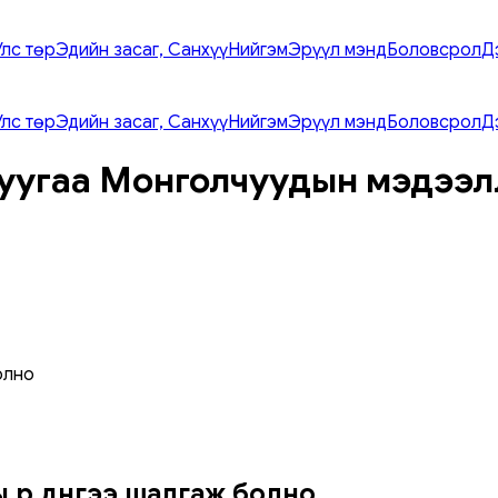
Улс төр
Эдийн засаг, Санхүү
Нийгэм
Эрүүл мэнд
Боловсрол
Д
Улс төр
Эдийн засаг, Санхүү
Нийгэм
Эрүүл мэнд
Боловсрол
Д
уугаа Монголчуудын мэдээл
олно
 үр дүнгээ шалгаж болно