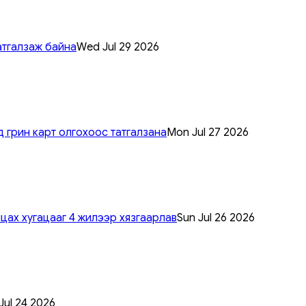
атгалзаж байна
Wed Jul 29 2026
 грин карт олгохоос татгалзана
Mon Jul 27 2026
цах хугацааг 4 жилээр хязгаарлав
Sun Jul 26 2026
 Jul 24 2026