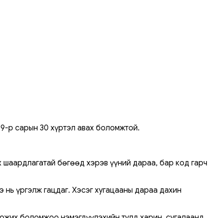
9-р сарын 30 хүртэл авах боломжтой.
х шаардлагатай бөгөөд хэрэв үүний дараа, бар код гарч
нэ нь үргэлж гацдаг. Хэсэг хугацааны дараа дахин
 Хожих боломжоо нэмэгдүүлэхийн тулд харин, сугалаанд