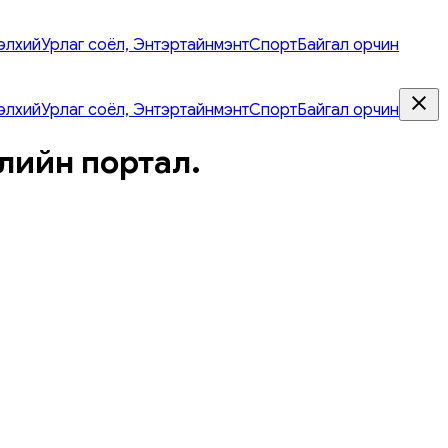
элхий
Урлаг соёл, Энтэртайнмэнт
Спорт
Байгал орчин
элхий
Урлаг соёл, Энтэртайнмэнт
Спорт
Байгал орчин
лийн портал.